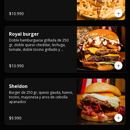
bañado en cheddar liquido y tocino 
crispy, sobre una cama de papas fritas
$10.990
Royal burger
Doble hamburguesa grillada de 250 
gr, doble queso cheddar, lechuga, 
tomate, doble tocino grillado y 
macerado en jack daniels, triple aro de 
cebolla frito, todo esto bañado en 
salsa de queso cheddar.
$10.990
Sheldon
Burger de 250 gr, queso gauda, huevo, 
tocino, mayonesa y aros de cebolla 
apanados
$9.990