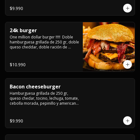
3/4) Mayonesa en la base y doble 
queso cheddar
$9.990
24k burger
One million dollar burger !!!!!  Doble 
hamburguesa grillada de 250 gr, doble 
queso cheddar, doble ración de 
bacon, triple aro de cebolla frito todo 
esto en un bollo de pan dorado con 
gold glitter
$10.990
Bacon cheeseburger
Hamburguesa grillada de 250 gr, 
queso chedar, tocino, lechuga, tomate, 
cebolla morada, pepinillo y american 
sause.
$9.990