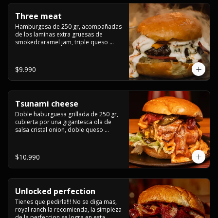
Three meat
Hamburgesa de 250 gr, acompañadas 
de los laminas extra gruesas de 
smokedcaramel jam, triple queso 
cheddar, cebolla caramelizada, queso 
crema y pimentón flambeado.
$9.990
Tsunami cheese
Doble haburguesa grillada de 250 gr, 
cubierta por una gigantesca ola de 
salsa cristal onion, doble queso 
cheddar, lechuga, bacon artesanal 
ahumado preparado lentamente en el 
grill y los mas ricos jalapeños 
$10.990
jalapeños de todo texas.
Unlocked perfection
Tienes que pedirla!!! No se diga mas, 
royal ranch la recomienda, la simpleza 
de la perfeccion se logra en esta 