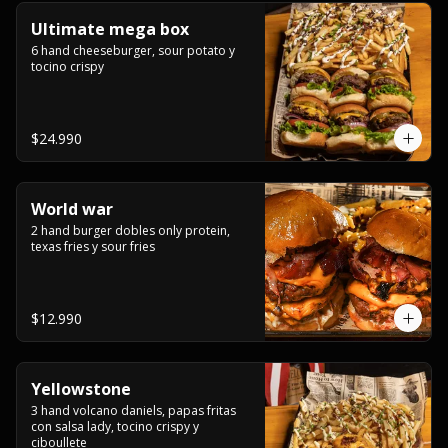
Ultimate mega box
6 hand cheeseburger, sour potato y 
tocino crispy
$24.990
World war
2 hand burger dobles only protein, 
texas fries y sour fries
$12.990
Yellowstone
3 hand volcano daniels, papas fritas 
con salsa lady, tocino crispy y 
ciboullete