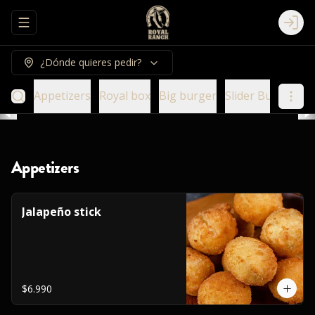
Abrir menu de navegación
Logi
¿Dónde quieres pedir?
Appetizers
Royal box
Big burger
Slider Burger
E
Appetizers
Jalapeño stick
$6.990