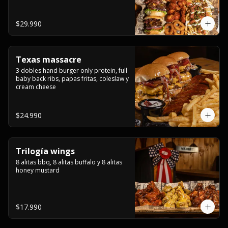
ribs.
$29.990
Texas massacre
3 dobles hand burger only protein, full 
baby back ribs, papas fritas, coleslaw y 
cream cheese
$24.990
Trilogía wings
8 alitas bbq, 8 alitas buffalo y 8 alitas 
honey mustard
$17.990