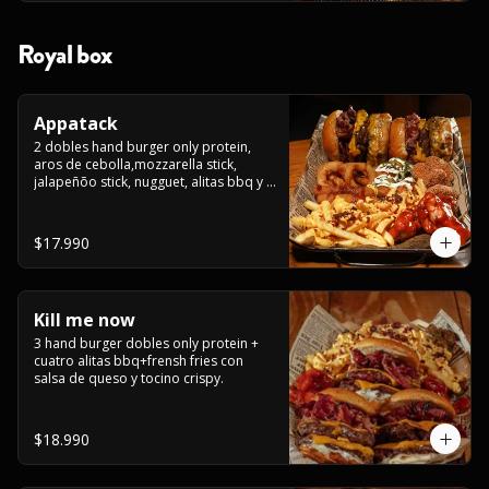
Royal box
Appatack
2 dobles hand burger only protein, 
aros de cebolla,mozzarella stick, 
jalapeñõo stick, nugguet, alitas bbq y 
frensh fries con salsa de queso y 
tocino crispy
$17.990
Kill me now
3 hand burger dobles only protein + 
cuatro alitas bbq+frensh fries con 
salsa de queso y tocino crispy.
$18.990