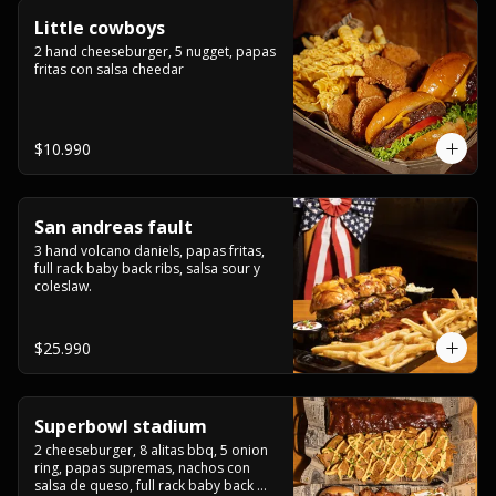
Little cowboys
2 hand cheeseburger, 5 nugget, papas 
fritas con salsa cheedar
$10.990
San andreas fault
3 hand volcano daniels, papas fritas, 
full rack baby back ribs, salsa sour y 
coleslaw.
$25.990
Superbowl stadium
2 cheeseburger, 8 alitas bbq, 5 onion 
ring, papas supremas, nachos con 
salsa de queso, full rack baby back 