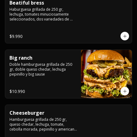
Beatiful bress
Haburguesa grillada de 250 gr, 
lechuga, tomates minuciosamente 
seleccionados, dos variedades de 
queso (cheddar & artesanal farm), 
bacon artesanal ahumado preparado 
lentamente en el grill, para finalizar 
$9.990
todo con una envolvente salsa cristal 
onion
Big ranch
Doble hamburguesa grillada de 250 
gr, doble queso chedar, lechuga 
pepinillo y big sause
$10.990
Cheeseburger
Hamburguesa grillada de 250 gr, 
queso chedar, lechuga, tomate, 
cebolla morada, pepinillo y american 
sauce.