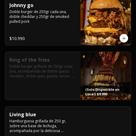
Johnny go
Doble burger de 250gr cada una, 
doble cheddar y 250gr de smoked 
pulled pork
$10.990
King of the fries
Doble burger grillada de 250gr cada 
una, acompañada de doble queso 
cheddar, doble ques gauda, tocino, 
bañado en cheddar liquido y 
culminada con tres laminas de tocinos 
(Solo Disponible en
grillados, sobre una cama de papas 
Local) $9.990
fritas twister sazoned
Living blue
Hamburguesa grillada de 250 gr, 
sobre una base de lechuga, 
acompañada por la deliciosa 
combinación de  queso azul, 