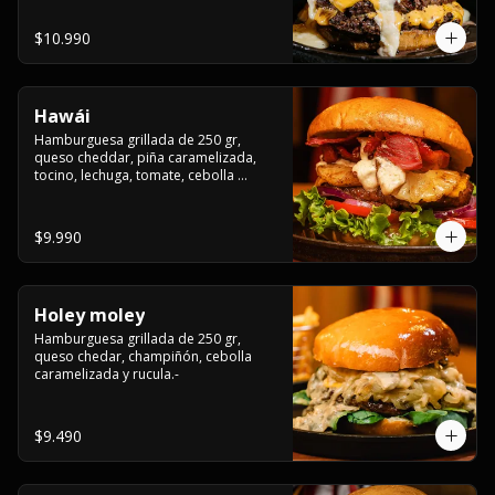
$10.990
Hawái
Hamburguesa grillada de 250 gr, 
queso cheddar, piña caramelizada, 
tocino, lechuga, tomate, cebolla 
morada, pepinillo y hawái sause.
$9.990
Holey moley
Hamburguesa grillada de 250 gr, 
queso chedar, champiñón, cebolla 
caramelizada y rucula.-
$9.490