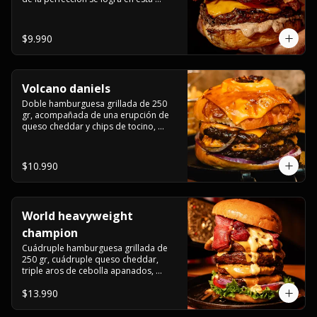
haburguesa hecha en laboratiro, 
burger 250 gr, doble queso cheddar, 
bacon secret sause, y tocino (se 
$9.990
recomienda con coccion 3/4).
Volcano daniels
Doble hamburguesa grillada de 250 
gr, acompañada de una erupción de 
queso cheddar y chips de tocino, 
crocante cebolla frita con finos cortes 
de cebolla morada y pepinillos 
americanos todo esto bañado en la 
$10.990
mejor salsa jack daniels al mas puro 
estilo royal ranch.
World heavyweight
champion
Cuádruple hamburguesa grillada de 
250 gr, cuádruple queso cheddar, 
triple aros de cebolla apanados, 
tocino, lechuga, tomate, cebolla 
$13.990
morada, pepinillo, chedar sause y los 
mejores jalapeños de texas.