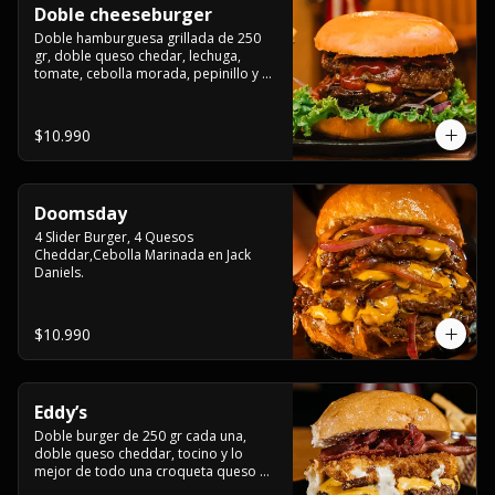
Doble cheeseburger
Doble hamburguesa grillada de 250 
gr, doble queso chedar, lechuga, 
tomate, cebolla morada, pepinillo y 
american sause.
$10.990
Doomsday
4 Slider Burger, 4 Quesos 
Cheddar,Cebolla Marinada en Jack 
Daniels.
$10.990
Eddy’s
Doble burger de 250 gr cada una, 
doble queso cheddar, tocino y lo 
mejor de todo una croqueta queso 
apanado, uff incomparable.