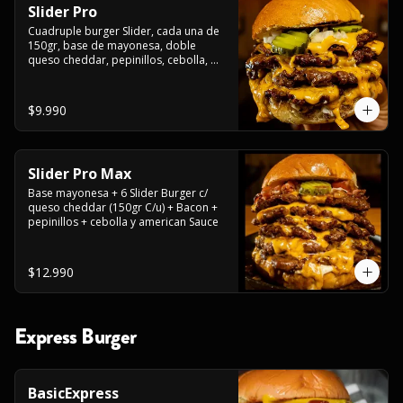
Slider Pro
Cuadruple burger Slider, cada una de 
150gr, base de mayonesa, doble 
queso cheddar, pepinillos, cebolla, 
american sauce y mayonesa.
$9.990
Slider Pro Max
Base mayonesa + 6 Slider Burger c/ 
queso cheddar (150gr C/u) + Bacon + 
pepinillos + cebolla y american Sauce
$12.990
Express Burger
BasicExpress