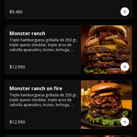
champiñón, cebolla caramelizada en 
wisky jack daniels y salsa de miel.-
$9.490
Monster ranch
Triple hamburguesa grillada de 250 gr, 
triple queso cheddar, triple aros de 
cebolla apanados, tocino, lechuga, 
tomate, cebolla morada, pepinillo y 
american sause.
$12.990
Monster ranch on fire
Triple hamburguesa grillada de 250 gr, 
triple queso cheddar, triple aros de 
cebolla apanados, tocino, lechuga, 
tomate, cebolla morada, pepinillo, 
american sause y los mejores 
jalapeños de texas.
$12.990