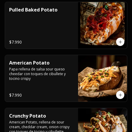
Pulled Baked Potato
$7.990
American Potato
Papa rellena de salsa sour queso 
cheedar con toques de cibullete y 
tocino crispy
$7.990
Crunchy Potato
American Potato, rellena de sour 
cream, cheddar cream, onion crispy 
con toques de tocino y cibullette