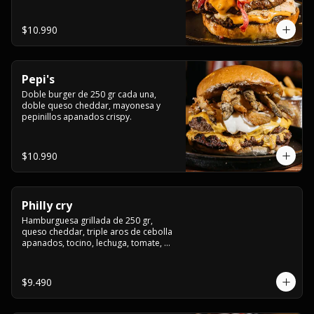
crocante
$10.990
Pepi's
Doble burger de 250 gr cada una, 
doble queso cheddar, mayonesa y 
pepinillos apanados crispy.
$10.990
Philly cry
Hamburguesa grillada de 250 gr, 
queso cheddar, triple aros de cebolla 
apanados, tocino, lechuga, tomate, 
cebolla morada, pepinillo y american 
sause.
$9.490