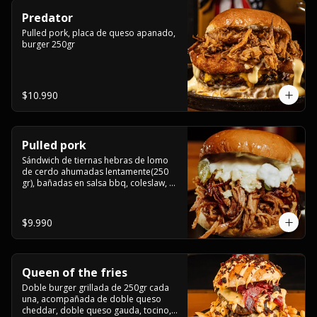
Predator
Pulled pork, placa de queso apanado, 
burger 250gr
$10.990
Pulled pork
Sándwich de tiernas hebras de lomo 
de cerdo ahumadas lentamente(250 
gr), bañadas en salsa bbq, coleslaw, 
queso crema y pepinillos dill
$9.990
Queen of the fries
Doble burger grillada de 250gr cada 
una, acompañada de doble queso 
cheddar, doble queso gauda, tocino, 