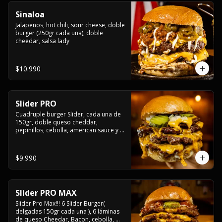
Sinaloa
Jalapeños, hot chili, sour cheese, doble 
burger (250gr cada una), doble 
cheedar, salsa lady
$10.990
Slider PRO
Cuadruple burger Slider, cada una de 
150gr, doble queso cheddar, 
pepinillos, cebolla, american sauce y 
mayonesa.
$9.990
Slider PRO MAX
Slider Pro Max!!! 6 Slider Burger( 
delgadas 150gr cada una ), 6 láminas 
de queso Cheedar, Bacon, cebolla, 