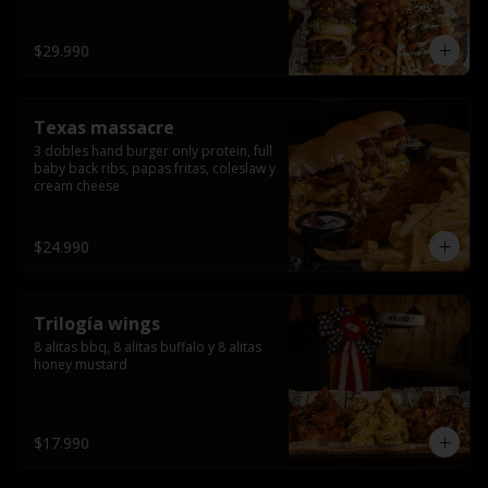
ribs.
$29.990
Texas massacre
3 dobles hand burger only protein, full 
baby back ribs, papas fritas, coleslaw y 
cream cheese
$24.990
Trilogía wings
8 alitas bbq, 8 alitas buffalo y 8 alitas 
honey mustard
$17.990