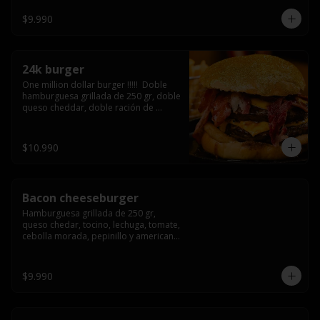
3/4) Mayonesa en la base y doble 
queso cheddar
$9.990
24k burger
One million dollar burger !!!!!  Doble 
hamburguesa grillada de 250 gr, doble 
queso cheddar, doble ración de 
bacon, triple aro de cebolla frito todo 
esto en un bollo de pan dorado con 
gold glitter
$10.990
Bacon cheeseburger
Hamburguesa grillada de 250 gr, 
queso chedar, tocino, lechuga, tomate, 
cebolla morada, pepinillo y american 
sause.
$9.990