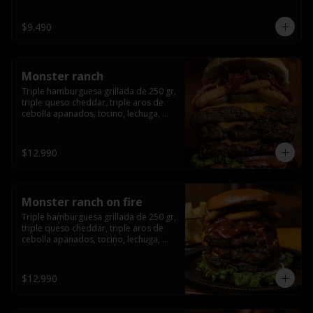
champiñón, cebolla caramelizada en 
wisky jack daniels y salsa de miel.-
$9.490
Monster ranch
Triple hamburguesa grillada de 250 gr, 
triple queso cheddar, triple aros de 
cebolla apanados, tocino, lechuga, 
tomate, cebolla morada, pepinillo y 
american sause.
$12.990
Monster ranch on fire
Triple hamburguesa grillada de 250 gr, 
triple queso cheddar, triple aros de 
cebolla apanados, tocino, lechuga, 
tomate, cebolla morada, pepinillo, 
american sause y los mejores 
jalapeños de texas.
$12.990