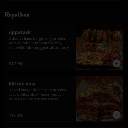
Royal box
Appatack
2 dobles hand burger only protein, 
aros de cebolla,mozzarella stick, 
jalapeñõo stick, nugguet, alitas bbq y 
frensh fries con salsa de queso y 
tocino crispy
$17.990
Kill me now
3 hand burger dobles only protein + 
cuatro alitas bbq+frensh fries con 
salsa de queso y tocino crispy.
$18.990