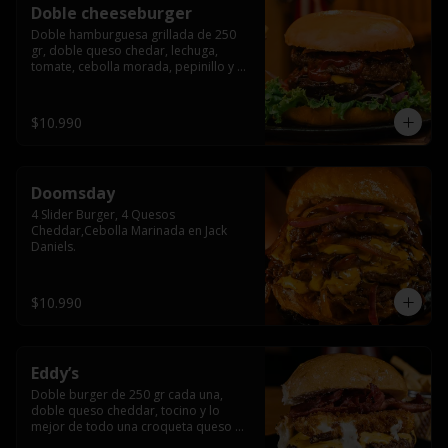
Doble cheeseburger
Doble hamburguesa grillada de 250 
gr, doble queso chedar, lechuga, 
tomate, cebolla morada, pepinillo y 
american sause.
$10.990
Doomsday
4 Slider Burger, 4 Quesos 
Cheddar,Cebolla Marinada en Jack 
Daniels.
$10.990
Eddy’s
Doble burger de 250 gr cada una, 
doble queso cheddar, tocino y lo 
mejor de todo una croqueta queso 
apanado, uff incomparable.