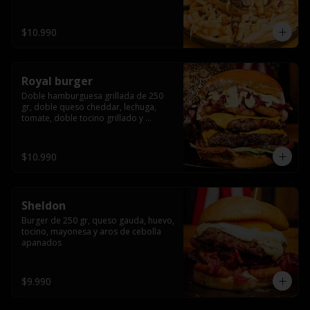
bañado en cheddar liquido y tocino 
crispy, sobre una cama de papas fritas
$10.990
Royal burger
Doble hamburguesa grillada de 250 
gr, doble queso cheddar, lechuga, 
tomate, doble tocino grillado y 
macerado en jack daniels, triple aro de 
cebolla frito, todo esto bañado en 
salsa de queso cheddar.
$10.990
Sheldon
Burger de 250 gr, queso gauda, huevo, 
tocino, mayonesa y aros de cebolla 
apanados
$9.990