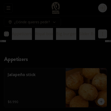
Abrir menu de navegación
Logi
¿Dónde quieres pedir?
Appetizers
Royal box
Big burger
Slider Burger
E
Appetizers
Jalapeño stick
$6.990