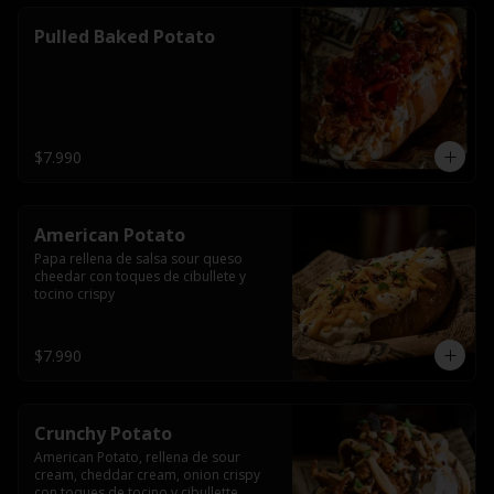
Pulled Baked Potato
$7.990
American Potato
Papa rellena de salsa sour queso 
cheedar con toques de cibullete y 
tocino crispy
$7.990
Crunchy Potato
American Potato, rellena de sour 
cream, cheddar cream, onion crispy 
con toques de tocino y cibullette