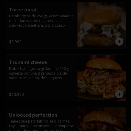
Three meat
Hamburgesa de 250 gr, acompañadas 
de los laminas extra gruesas de 
smokedcaramel jam, triple queso 
cheddar, cebolla caramelizada, queso 
crema y pimentón flambeado.
$9.990
Tsunami cheese
Doble haburguesa grillada de 250 gr, 
cubierta por una gigantesca ola de 
salsa cristal onion, doble queso 
cheddar, lechuga, bacon artesanal 
ahumado preparado lentamente en el 
grill y los mas ricos jalapeños 
$10.990
jalapeños de todo texas.
Unlocked perfection
Tienes que pedirla!!! No se diga mas, 
royal ranch la recomienda, la simpleza 
de la perfeccion se logra en esta 