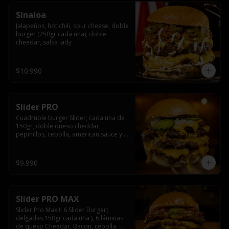
Sinaloa
Jalapeños, hot chili, sour cheese, doble 
burger (250gr cada una), doble 
cheedar, salsa lady
$10.990
Slider PRO
Cuadruple burger Slider, cada una de 
150gr, doble queso cheddar, 
pepinillos, cebolla, american sauce y 
mayonesa.
$9.990
Slider PRO MAX
Slider Pro Max!!! 6 Slider Burger( 
delgadas 150gr cada una ), 6 láminas 
de queso Cheedar, Bacon, cebolla, 