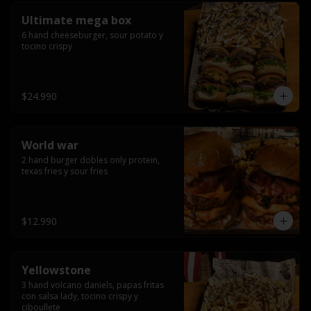
Ultimate mega box
6 hand cheeseburger, sour potato y 
tocino crispy
$24.990
World war
2 hand burger dobles only protein, 
texas fries y sour fries
$12.990
Yellowstone
3 hand volcano daniels, papas fritas 
con salsa lady, tocino crispy y 
ciboullete