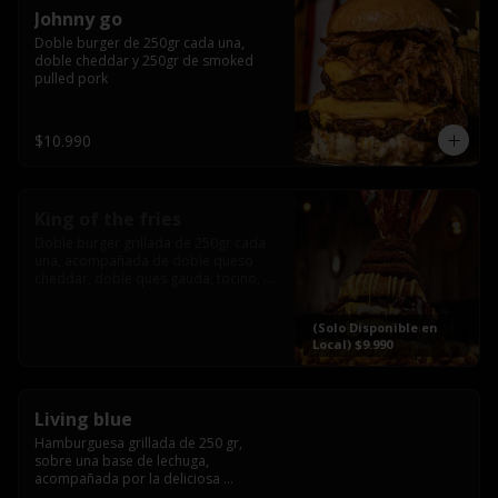
Johnny go
Doble burger de 250gr cada una, 
doble cheddar y 250gr de smoked 
pulled pork
$10.990
King of the fries
Doble burger grillada de 250gr cada 
una, acompañada de doble queso 
cheddar, doble ques gauda, tocino, 
bañado en cheddar liquido y 
culminada con tres laminas de tocinos 
(Solo Disponible en
grillados, sobre una cama de papas 
Local) $9.990
fritas twister sazoned
Living blue
Hamburguesa grillada de 250 gr, 
sobre una base de lechuga, 
acompañada por la deliciosa 
combinación de  queso azul, 