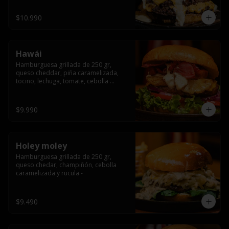
$10.990
Hawái
Hamburguesa grillada de 250 gr, 
queso cheddar, piña caramelizada, 
tocino, lechuga, tomate, cebolla 
morada, pepinillo y hawái sause.
$9.990
Holey moley
Hamburguesa grillada de 250 gr, 
queso chedar, champiñón, cebolla 
caramelizada y rucula.-
$9.490