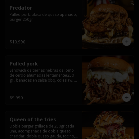
Predator
Pulled pork, placa de queso apanado, 
burger 250gr
$10.990
Pulled pork
Sándwich de tiernas hebras de lomo 
de cerdo ahumadas lentamente(250 
gr), bañadas en salsa bbq, coleslaw, 
queso crema y pepinillos dill
$9.990
Queen of the fries
Doble burger grillada de 250gr cada 
una, acompañada de doble queso 
cheddar, doble queso gauda, tocino, 