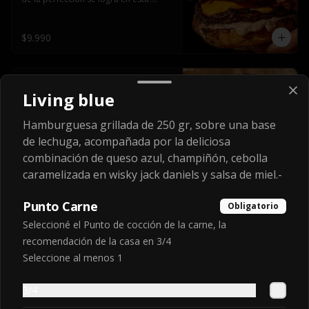
haburguesa hecha en laboratiro, 
burger 250 gr, doble queso cheddar, 
bacon secret sause, y tocino (se 
$9.990
recomienda con coccion 3/4).
Volcano daniels
Living blue
Doble hamburguesa grillada de 250 
gr, acompañada de una erupción de 
queso cheddar y chips de tocino, 
Hamburguesa grillada de 250 gr, sobre una base
crocante cebolla frita con finos cortes 
de lechuga, acompañada por la deliciosa
de cebolla morada y pepinillos 
americanos todo esto bañado en la 
combinación de queso azul, champiñón, cebolla
$10.990
mejor salsa jack daniels al mas puro 
caramelizada en wisky jack daniels y salsa de miel.-
estilo royal ranch.
Punto Carne
Obligatorio
World heavyweight
Seleccioné el Punto de cocción de la carne, la
champion
recomendación de la casa en 3/4
Cuádruple hamburguesa grillada de 
250 gr, cuádruple queso cheddar, 
Seleccione al menos 1
triple aros de cebolla apanados, 
tocino, lechuga, tomate, cebolla 
$13.990
morada, pepinillo, chedar sause y los 
3/4
mejores jalapeños de texas.