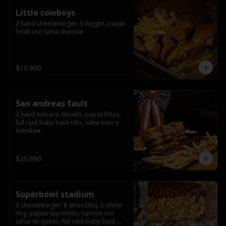
Little cowboys
2 hand cheeseburger, 5 nugget, papas 
fritas con salsa cheedar
$10.990
San andreas fault
3 hand volcano daniels, papas fritas, 
full rack baby back ribs, salsa sour y 
coleslaw.
$25.990
Superbowl stadium
2 cheeseburger, 8 alitas bbq, 5 onion 
ring, papas supremas, nachos con 
salsa de queso, full rack baby back 