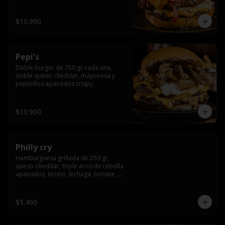
crocante
$10.990
Pepi's
Doble burger de 250 gr cada una, 
doble queso cheddar, mayonesa y 
pepinillos apanados crispy.
$10.990
Philly cry
Hamburguesa grillada de 250 gr, 
queso cheddar, triple aros de cebolla 
apanados, tocino, lechuga, tomate, 
cebolla morada, pepinillo y american 
sause.
$9.490