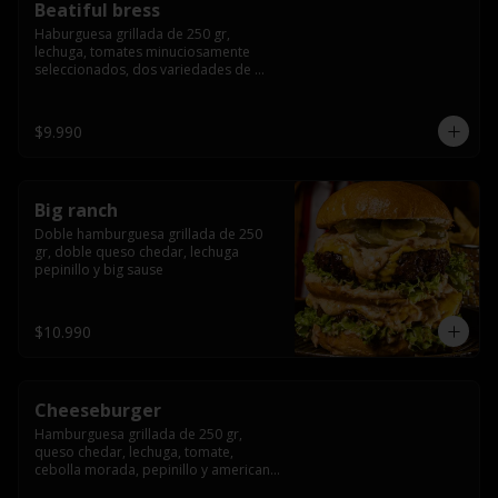
Beatiful bress
Haburguesa grillada de 250 gr, 
lechuga, tomates minuciosamente 
seleccionados, dos variedades de 
queso (cheddar & artesanal farm), 
bacon artesanal ahumado preparado 
lentamente en el grill, para finalizar 
$9.990
todo con una envolvente salsa cristal 
onion
Big ranch
Doble hamburguesa grillada de 250 
gr, doble queso chedar, lechuga 
pepinillo y big sause
$10.990
Cheeseburger
Hamburguesa grillada de 250 gr, 
queso chedar, lechuga, tomate, 
cebolla morada, pepinillo y american 
sauce.