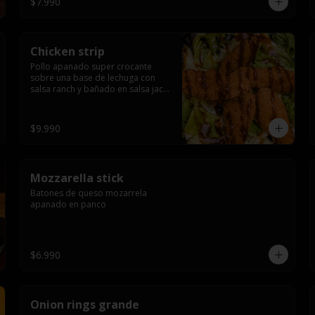
$7.990
Chicken strip
Pollo apanado super crocante 
sobre una base de lechuga con 
salsa ranch y bañado en salsa jack 
daniels
$9.990
Mozzarella stick
Batones de queso mozarrela 
apanado en panco
$6.990
Onion rings grande