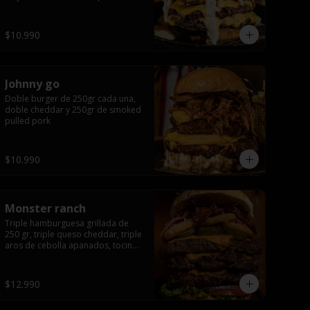
queso apanado, uff incomparable.
$10.990
Johnny go
Doble burger de 250gr cada una, 
doble cheddar y 250gr de smoked 
pulled pork
$10.990
Monster ranch
Triple hamburguesa grillada de 
250 gr, triple queso cheddar, triple 
aros de cebolla apanados, tocino, 
lechuga, tomate, cebolla morada, 
pepinillo y american sause.
$12.990