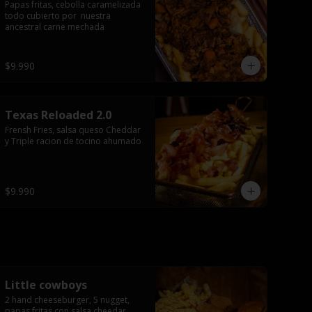
Papas fritas, cebolla caramelizada 
todo cubierto por  nuestra 
ancestral carne mechada
$9.990
Texas Reloaded 2.0
Frensh Fries, salsa queso Cheddar 
y Triple racion de tocino ahumado
$9.990
Little cowboys
2 hand cheeseburger, 5 nugget, 
papas fritas con salsa cheedar