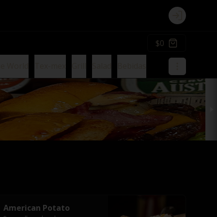
Login
$0
ie World
Tex-mex
Grill
Salad
Bebidas
American Potato