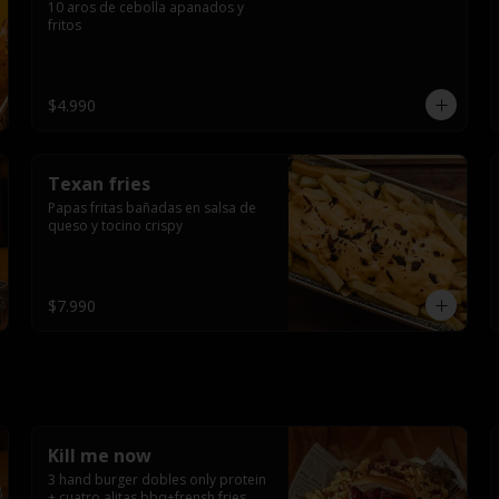
10 aros de cebolla apanados y 
fritos
$4.990
Texan fries
Papas fritas bañadas en salsa de 
queso y tocino crispy
$7.990
Kill me now
3 hand burger dobles only protein 
+ cuatro alitas bbq+frensh fries 