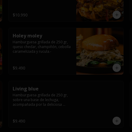
$10.990
Holey moley
Hamburguesa grillada de 250 gr, 
queso chedar, champiñón, cebolla 
caramelizada y rucula.-
$9.490
Living blue
Hamburguesa grillada de 250 gr, 
sobre una base de lechuga, 
acompañada por la deliciosa 
combinación de  queso azul, 
champiñón, cebolla caramelizada 
en wisky jack daniels y salsa de 
$9.490
miel.-