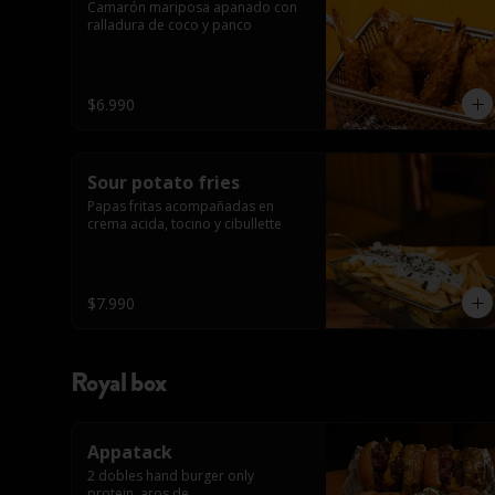
Camarón mariposa apanado con 
ralladura de coco y panco
$6.990
Sour potato fries
Papas fritas acompañadas en 
crema acida, tocino y cibullette
$7.990
Royal box
Appatack
2 dobles hand burger only 
protein, aros de 