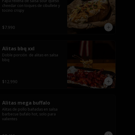
Papa rellena de salsa sour queso 
cheedar con toques de cibullete y 
tocino crispy
$7.990
Alitas bbq xxl
Doble porción  de alitas en salsa 
bbq
$12.990
Alitas mega buffalo
Alitas de pollo bañadas en salsa 
barbecue bufalo hot, solo para 
valientes