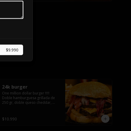
$9.990
24k burger
One million dollar burger !!!!!  
Doble hamburguesa grillada de 
250 gr, doble queso cheddar, 
doble ración de bacon, triple aro 
de cebolla frito todo esto en un 
bollo de pan dorado con gold 
$10.990
glitter