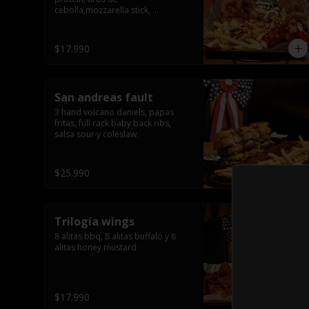
cebolla,mozzarella stick, 
jalapeñõo stick, nugguet, alitas 
bbq y frensh fries con salsa de 
queso y tocino crispy
$17.990
San andreas fault
3 hand volcano daniels, papas 
fritas, full rack baby back ribs, 
salsa sour y coleslaw.
$25.990
Trilogía wings
8 alitas bbq, 8 alitas buffalo y 8 
alitas honey mustard
$17.990