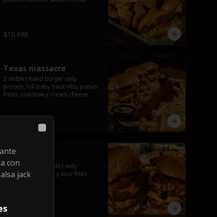
$10.990
Texas massacre
3 dobles hand burger only 
protein, full baby back ribs, papas 
fritas, coleslaw y cream cheese
$24.990
Close
cante
World war
ga con
2 hand burger dobles only 
alsa jack
protein, texas fries y sour fries
es
$12.990