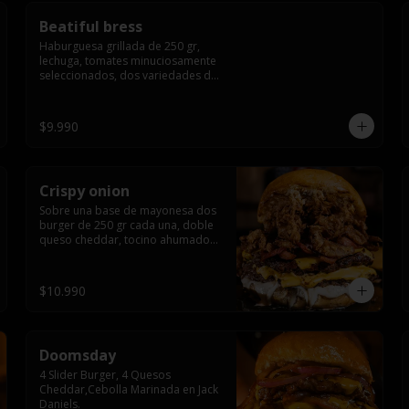
Beatiful bress
Haburguesa grillada de 250 gr, 
lechuga, tomates minuciosamente 
seleccionados, dos variedades de 
queso (cheddar & artesanal farm), 
bacon artesanal ahumado 
preparado lentamente en el grill, 
$9.990
para finalizar todo con una 
envolvente salsa cristal onion
Crispy onion
Sobre una base de mayonesa dos 
burger de 250 gr cada una, doble 
queso cheddar, tocino ahumado y 
cebolla caramelizada crispy.
$10.990
Doomsday
4 Slider Burger, 4 Quesos 
Cheddar,Cebolla Marinada en Jack 
Daniels.