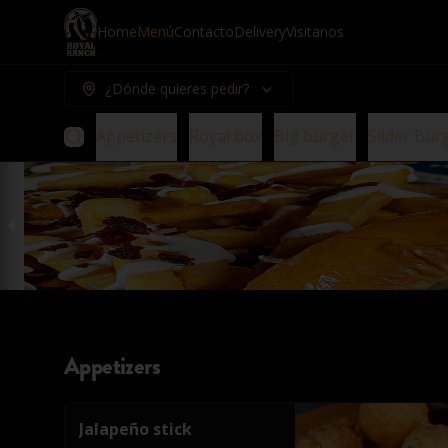
Home
Menú
Contacto
Delivery
Visitanos
¿Dónde quieres pedir?
Appetizers
Royal box
Big burger
Slider Bur
Appetizers
Jalapeño stick