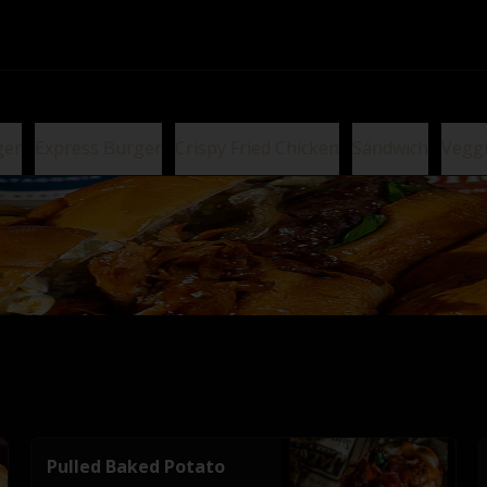
ger
Express Burger
Crispy Fried Chicken
Sándwich
Vegg
Pulled Baked Potato