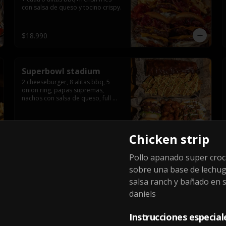
con salsa de queso y tocino crispy.
$18.990
Superbowl stadium
2 cheeseburger, 8 alitas bbq, 5 
onion ring, papas supremas, 
nachos con salsa de queso, full 
rack baby back ribs.
$29.990
Chicken strip
Pollo apanado super cro
Ultimate mega box
sobre una base de lechu
6 hand cheeseburger, sour potato 
salsa ranch y bañado en s
y tocino crispy
daniels
Instrucciones especial
$24.990