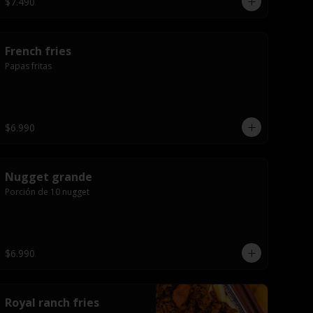
$7.490
French fries
Papas fritas
$6.990
Nugget grande
Porción de 10 nugget
$6.990
Royal ranch fries