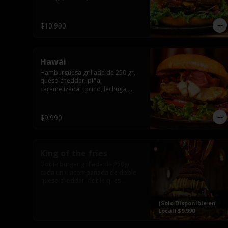
pepinillo y american sause.
$10.990
Hawái
Hamburguesa grillada de 250 gr, 
queso cheddar, piña 
caramelizada, tocino, lechuga, 
tomate, cebolla morada, pepinillo 
y hawái sause.
$9.990
King of the fries
Doble burger grillada de 250gr 
cada una, acompañada de doble 
queso cheddar, doble ques 
gauda, tocino, bañado en cheddar 
liquido y culminada con tres 
(Solo Disponible en
laminas de tocinos grillados, 
Local) $9.990
sobre una cama de papas fritas 
twister sazoned