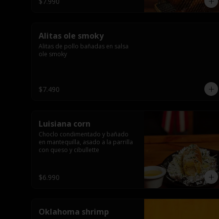
$7.990
Alitas ole smoky
Alitas de pollo bañadas en salsa 
ole smoky
$7.490
Luisiana corn
Choclo condimentado y bañado 
en mantequilla, asado a la parrilla 
con queso y cibullette
$6.990
Oklahoma shrimp