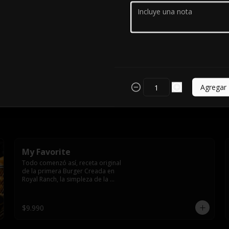
Agregar
My Favorite
Todo comenzó así, receta original 
de la primera Burger Creada en 
Royal Ranch, la simpleza de la 
perfección, Burger 250 gr (se 
recomienda cocción 3/4) 
Mayonesa en la base y doble 
$9.990
queso cheddar