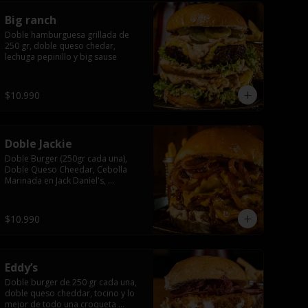
Big ranch
Doble hamburguesa grillada de 
250 gr, doble queso chedar, 
lechuga pepinillo y big sause
$10.990
Doble Jackie
Doble Burger (250gr cada una), 
Doble Queso Cheedar, Cebolla 
Marinada en Jack Daniel's, 
Mayonesa y Salsa Jack.
$10.990
Eddy’s
Doble burger de 250 gr cada una, 
doble queso cheddar, tocino y lo 
mejor de todo una croqueta 