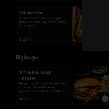
Yellowstone
3 hand volcano daniels, papas 
fritas con salsa lady, tocino crispy 
y ciboullete
$18.990
Big burger
1/4 de Kilo witch
Cheesse
Burger de 250 gr. (se recomienda 
cocción 3/4), doble queso, 
pepinillos, cebolla en cuadritos y 
salsa americana.
$8.990