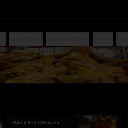
ger
Express Burger
Crispy Fried Chicken
Sándwich
Vegg
Pulled Baked Potato