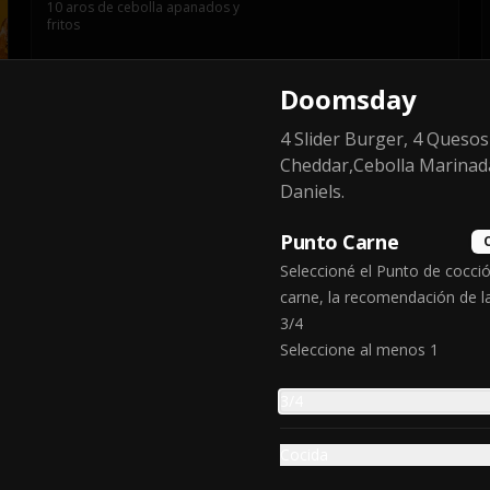
10 aros de cebolla apanados y 
fritos
Doomsday
$4.990
4 Slider Burger, 4 Quesos
Cheddar,Cebolla Marinada
Texan fries
Daniels.
Papas fritas bañadas en salsa de 
queso y tocino crispy
Punto Carne
Seleccioné el Punto de cocció
carne, la recomendación de l
$7.990
3/4
Seleccione al menos 1
3/4
Kill me now
Cocida
3 hand burger dobles only protein 
+ cuatro alitas bbq+frensh fries 