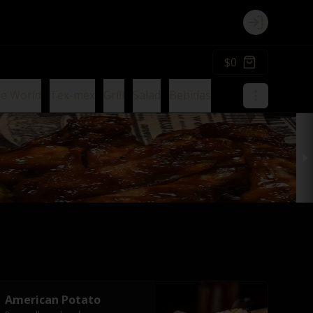
Login
$0
ie World
Tex-mex
Grill
Salad
Bebidas
American Potato