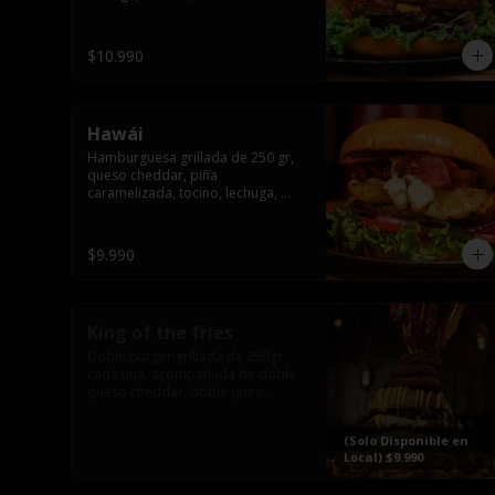
pepinillo y american sause.
$10.990
Hawái
Hamburguesa grillada de 250 gr, 
queso cheddar, piña 
caramelizada, tocino, lechuga, 
tomate, cebolla morada, pepinillo 
y hawái sause.
$9.990
King of the fries
Doble burger grillada de 250gr 
cada una, acompañada de doble 
queso cheddar, doble ques 
gauda, tocino, bañado en cheddar 
liquido y culminada con tres 
(Solo Disponible en
laminas de tocinos grillados, 
Local) $9.990
sobre una cama de papas fritas 
twister sazoned