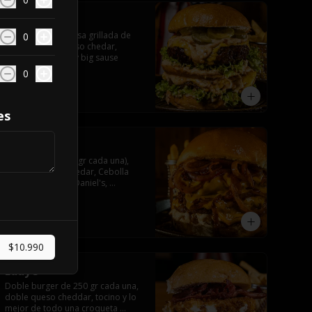
Big ranch
Doble hamburguesa grillada de 
0
250 gr, doble queso chedar, 
lechuga pepinillo y big sause
0
$10.990
es
Doble Jackie
Doble Burger (250gr cada una), 
Doble Queso Cheedar, Cebolla 
Marinada en Jack Daniel's, 
Mayonesa y Salsa Jack.
$10.990
$10.990
Eddy’s
Doble burger de 250 gr cada una, 
doble queso cheddar, tocino y lo 
mejor de todo una croqueta 