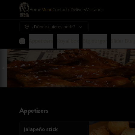
Home
Menú
Contacto
Delivery
Visitanos
¿Dónde quieres pedir?
Appetizers
Royal box
Big burger
Slider Bur
Appetizers
Jalapeño stick