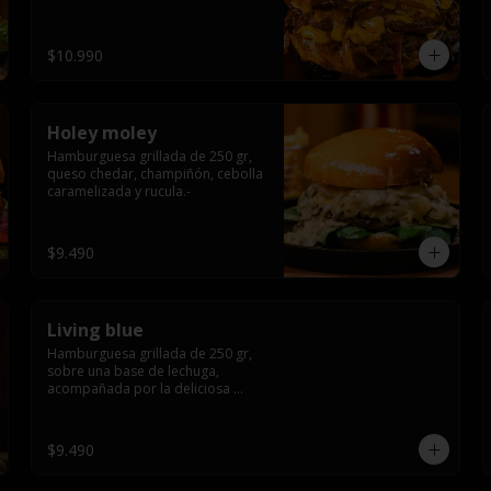
$10.990
Holey moley
Hamburguesa grillada de 250 gr, 
queso chedar, champiñón, cebolla 
caramelizada y rucula.-
$9.490
Living blue
Hamburguesa grillada de 250 gr, 
sobre una base de lechuga, 
acompañada por la deliciosa 
combinación de  queso azul, 
champiñón, cebolla caramelizada 
en wisky jack daniels y salsa de 
$9.490
miel.-