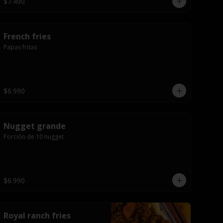
$7.490
French fries
Papas fritas
$6.990
Nugget grande
Porción de 10 nugget
$6.990
Royal ranch fries