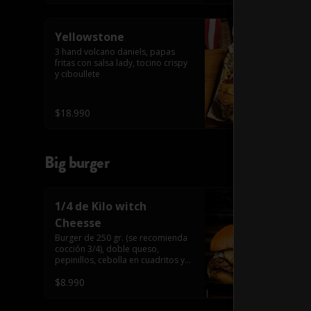
Yellowstone
3 hand volcano daniels, papas 
fritas con salsa lady, tocino crispy 
y ciboullete
$18.990
Big burger
1/4 de Kilo witch
Cheesse
Burger de 250 gr. (se recomienda 
cocción 3/4), doble queso, 
pepinillos, cebolla en cuadritos y 
salsa americana.
$8.990