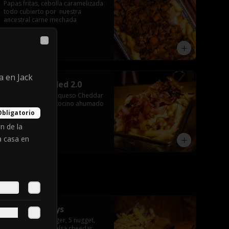
Papas fritas, cebolla caramelizada 
todo cubierto por  nuestra 
ancestral carne mechada
$9.990
Close
 en Jack
Texas Reloaded 2.0
Frensh Fries, salsa queso Cheddar 
y Triple racion de tocino ahumado
Obligatorio
n de la
a casa en
$9.990
Little cowboys
2 hand cheeseburger, 5 nugget, 
papas fritas con salsa cheedar