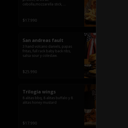
cebolla,mozzarella stick, 
jalapeñõo stick, nugguet, alitas 
bbq y frensh fries con salsa de 
queso y tocino crispy
$17.990
San andreas fault
3 hand volcano daniels, papas 
fritas, full rack baby back ribs, 
salsa sour y coleslaw.
$25.990
Trilogía wings
8 alitas bbq, 8 alitas buffalo y 8 
alitas honey mustard
$17.990