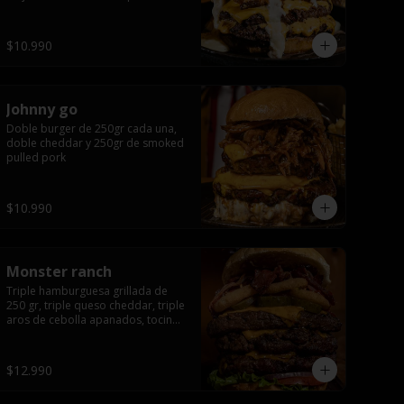
queso apanado, uff incomparable.
$10.990
Johnny go
Doble burger de 250gr cada una, 
doble cheddar y 250gr de smoked 
pulled pork
$10.990
Monster ranch
Triple hamburguesa grillada de 
250 gr, triple queso cheddar, triple 
aros de cebolla apanados, tocino, 
lechuga, tomate, cebolla morada, 
pepinillo y american sause.
$12.990