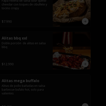
Papa rellena de salsa sour queso 
cheedar con toques de cibullete y 
tocino crispy
$7.990
Alitas bbq xxl
Doble porción  de alitas en salsa 
bbq
$12.990
Alitas mega buffalo
Alitas de pollo bañadas en salsa 
barbecue bufalo hot, solo para 
valientes