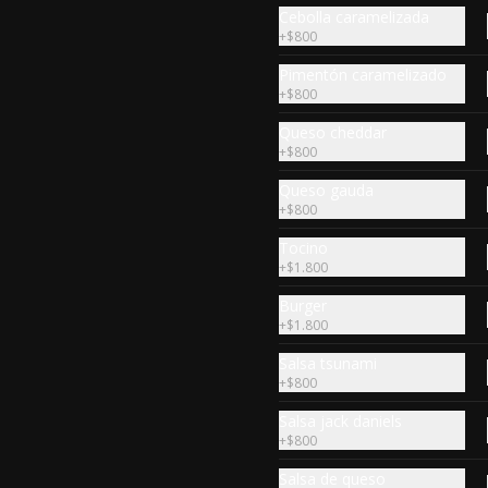
Cebolla caramelizada
+
$800
Pimentón caramelizado
+
$800
Queso cheddar
+
$800
Queso gauda
+
$800
Tocino
+
$1.800
Burger
My Favorite
+
$1.800
Todo comenzó así, receta original 
Salsa tsunami
de la primera Burger Creada en 
Royal Ranch, la simpleza de la 
+
$800
perfección, Burger 250 gr (se 
recomienda cocción 3/4) 
Salsa jack daniels
Mayonesa en la base y doble 
+
$800
$9.990
queso cheddar
Salsa de queso