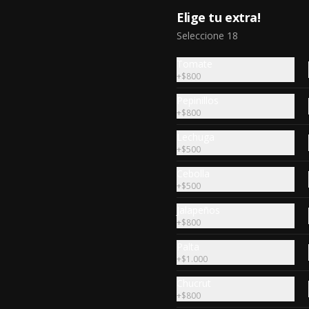
con salsa de queso y tocino crispy.
Elige tu extra!
Seleccione 18
$18.990
Tomate
+
$800
Superbowl stadium
Pepinillos
2 cheeseburger, 8 alitas bbq, 5 
+
$800
onion ring, papas supremas, 
nachos con salsa de queso, full 
Lechuga
rack baby back ribs.
+
$500
$29.990
Cebolla
+
$500
Jalapeños
Ultimate mega box
+
$800
6 hand cheeseburger, sour potato 
Palta
y tocino crispy
+
$1.000
Chucrut
+
$800
$24.990