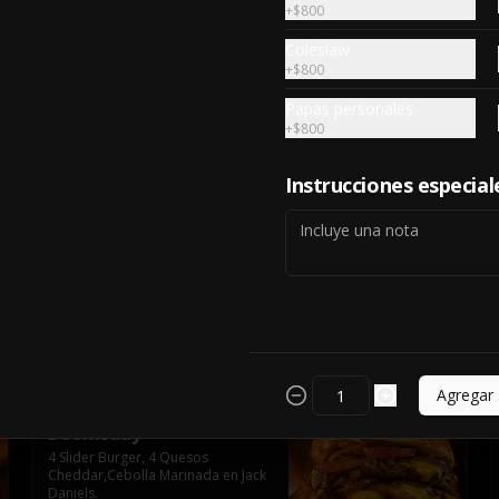
+
$800
Beatiful bress
Coleslaw
Haburguesa grillada de 250 gr, 
+
$800
lechuga, tomates minuciosamente 
seleccionados, dos variedades de 
Papas personales
queso (cheddar & artesanal farm), 
bacon artesanal ahumado 
+
$800
preparado lentamente en el grill, 
$9.990
para finalizar todo con una 
envolvente salsa cristal onion
Instrucciones especial
Crispy onion
Sobre una base de mayonesa dos 
burger de 250 gr cada una, doble 
queso cheddar, tocino ahumado y 
cebolla caramelizada crispy.
$10.990
Agregar
Doomsday
4 Slider Burger, 4 Quesos 
Cheddar,Cebolla Marinada en Jack 
Daniels.