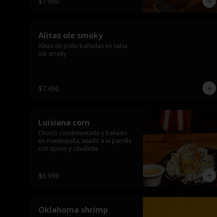
$7.990
Alitas ole smoky
Alitas de pollo bañadas en salsa 
ole smoky
$7.490
Luisiana corn
Choclo condimentado y bañado 
en mantequilla, asado a la parrilla 
con queso y cibullette
$6.990
Oklahoma shrimp