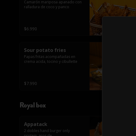
Camarón mariposa apanado con 
ralladura de coco y panco
$6.990
Sour potato fries
Papas fritas acompañadas en 
crema acida, tocino y cibullette
$7.990
Royal box
Appatack
2 dobles hand burger only 
protein, aros de 