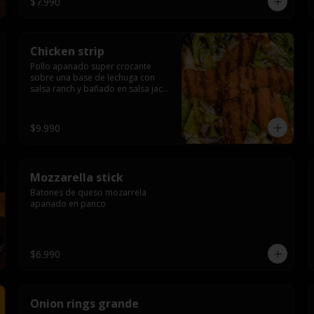
$7.990
Chicken strip
Pollo apanado super crocante 
sobre una base de lechuga con 
salsa ranch y bañado en salsa jack 
daniels
$9.990
Mozzarella stick
Batones de queso mozarrela 
apanado en panco
$6.990
Onion rings grande