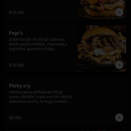
crocante
$10.990
Pepi's
Doble burger de 250 gr cada una, 
doble queso cheddar, mayonesa y 
pepinillos apanados crispy.
$10.990
Philly cry
Hamburguesa grillada de 250 gr, 
queso cheddar, triple aros de cebolla 
apanados, tocino, lechuga, tomate, 
cebolla morada, pepinillo y american 
sause.
$9.490