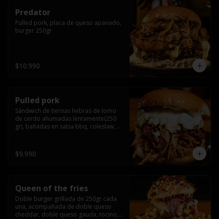
Predator
Pulled pork, placa de queso apanado, 
burger 250gr
$10.990
Pulled pork
Sándwich de tiernas hebras de lomo 
de cerdo ahumadas lentamente(250 
gr), bañadas en salsa bbq, coleslaw, 
queso crema y pepinillos dill
$9.990
Queen of the fries
Doble burger grillada de 250gr cada 
una, acompañada de doble queso 
cheddar, doble queso gauda, tocino, 