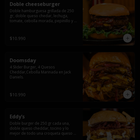
Doble cheeseburger
Doble hamburguesa grillada de 250 
gr, doble queso chedar, lechuga, 
tomate, cebolla morada, pepinillo y 
american sause.
$10.990
Doomsday
4 Slider Burger, 4 Quesos 
Cheddar,Cebolla Marinada en Jack 
Daniels.
$10.990
Eddy’s
Doble burger de 250 gr cada una, 
doble queso cheddar, tocino y lo 
mejor de todo una croqueta queso 
apanado, uff incomparable.