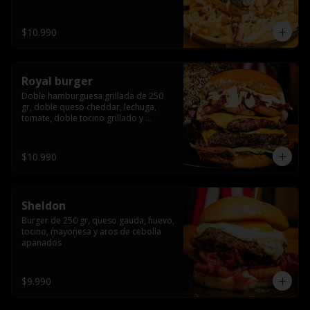
bañado en cheddar liquido y tocino 
crispy, sobre una cama de papas fritas
$10.990
Royal burger
Doble hamburguesa grillada de 250 
gr, doble queso cheddar, lechuga, 
tomate, doble tocino grillado y 
macerado en jack daniels, triple aro de 
cebolla frito, todo esto bañado en 
salsa de queso cheddar.
$10.990
Sheldon
Burger de 250 gr, queso gauda, huevo, 
tocino, mayonesa y aros de cebolla 
apanados
$9.990