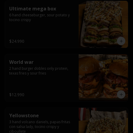
Ultimate mega box
6 hand cheeseburger, sour potato y 
tocino crispy
$24.990
World war
2 hand burger dobles only protein, 
texas fries y sour fries
$12.990
Yellowstone
3 hand volcano daniels, papas fritas 
con salsa lady, tocino crispy y 
ciboullete