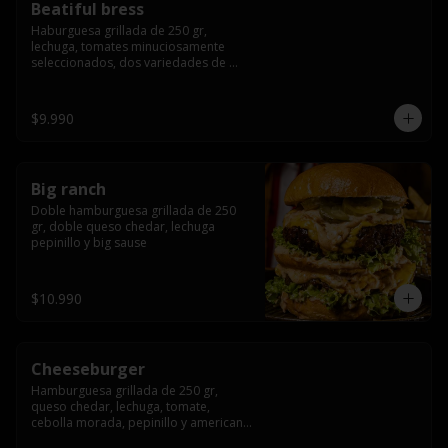
Beatiful bress
Haburguesa grillada de 250 gr, 
lechuga, tomates minuciosamente 
seleccionados, dos variedades de 
queso (cheddar & artesanal farm), 
bacon artesanal ahumado preparado 
lentamente en el grill, para finalizar 
$9.990
todo con una envolvente salsa cristal 
onion
Big ranch
Doble hamburguesa grillada de 250 
gr, doble queso chedar, lechuga 
pepinillo y big sause
$10.990
Cheeseburger
Hamburguesa grillada de 250 gr, 
queso chedar, lechuga, tomate, 
cebolla morada, pepinillo y american 
sauce.