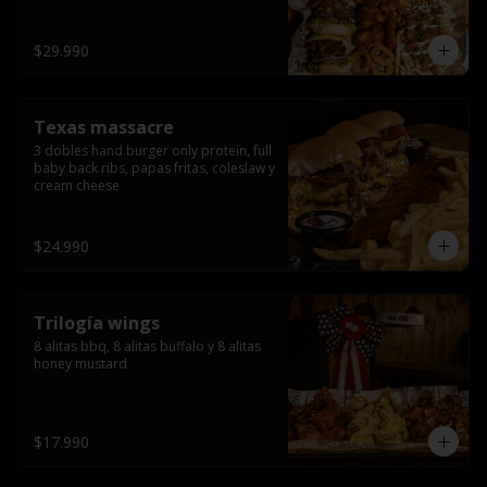
ribs.
$29.990
Texas massacre
3 dobles hand burger only protein, full 
baby back ribs, papas fritas, coleslaw y 
cream cheese
$24.990
Trilogía wings
8 alitas bbq, 8 alitas buffalo y 8 alitas 
honey mustard
$17.990