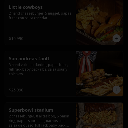
Little cowboys
2 hand cheeseburger, 5 nugget, papas 
fritas con salsa cheedar
$10.990
San andreas fault
3 hand volcano daniels, papas fritas, 
full rack baby back ribs, salsa sour y 
coleslaw.
$25.990
Superbowl stadium
2 cheeseburger, 8 alitas bbq, 5 onion 
ring, papas supremas, nachos con 
salsa de queso, full rack baby back 