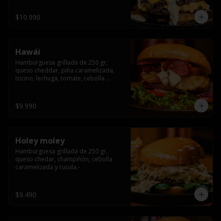
$10.990
Hawái
Hamburguesa grillada de 250 gr, 
queso cheddar, piña caramelizada, 
tocino, lechuga, tomate, cebolla 
morada, pepinillo y hawái sause.
$9.990
Holey moley
Hamburguesa grillada de 250 gr, 
queso chedar, champiñón, cebolla 
caramelizada y rucula.-
$9.490