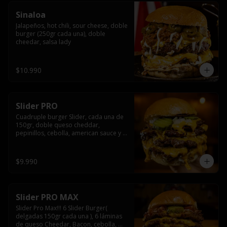
Sinaloa
Jalapeños, hot chili, sour cheese, doble 
burger (250gr cada una), doble 
cheedar, salsa lady
$10.990
Slider PRO
Cuadruple burger Slider, cada una de 
150gr, doble queso cheddar, 
pepinillos, cebolla, american sauce y 
mayonesa.
$9.990
Slider PRO MAX
Slider Pro Max!!! 6 Slider Burger( 
delgadas 150gr cada una ), 6 láminas 
de queso Cheedar, Bacon, cebolla, 