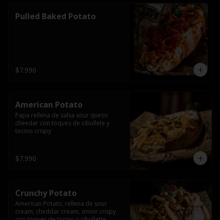
Pulled Baked Potato
$7.990
American Potato
Papa rellena de salsa sour queso 
cheedar con toques de cibullete y 
tocino crispy
$7.990
Crunchy Potato
American Potato, rellena de sour 
cream, cheddar cream, onion crispy 
con toques de tocino y cibullette