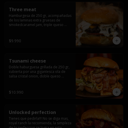
Three meat
Hamburgesa de 250 gr, acompañadas 
de los laminas extra gruesas de 
smokedcaramel jam, triple queso 
cheddar, cebolla caramelizada, queso 
crema y pimentón flambeado.
$9.990
Tsunami cheese
Doble haburguesa grillada de 250 gr, 
cubierta por una gigantesca ola de 
salsa cristal onion, doble queso 
cheddar, lechuga, bacon artesanal 
ahumado preparado lentamente en el 
grill y los mas ricos jalapeños 
$10.990
jalapeños de todo texas.
Unlocked perfection
Tienes que pedirla!!! No se diga mas, 
royal ranch la recomienda, la simpleza 
de la perfeccion se logra en esta 