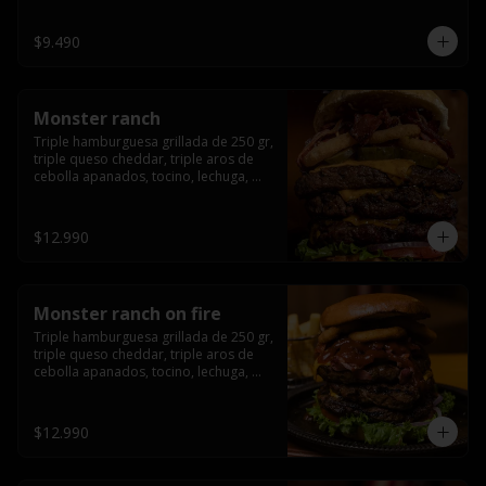
champiñón, cebolla caramelizada en 
wisky jack daniels y salsa de miel.-
$9.490
Monster ranch
Triple hamburguesa grillada de 250 gr, 
triple queso cheddar, triple aros de 
cebolla apanados, tocino, lechuga, 
tomate, cebolla morada, pepinillo y 
american sause.
$12.990
Monster ranch on fire
Triple hamburguesa grillada de 250 gr, 
triple queso cheddar, triple aros de 
cebolla apanados, tocino, lechuga, 
tomate, cebolla morada, pepinillo, 
american sause y los mejores 
jalapeños de texas.
$12.990