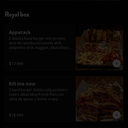
Royal box
Appatack
2 dobles hand burger only protein, 
aros de cebolla,mozzarella stick, 
jalapeñõo stick, nugguet, alitas bbq y 
frensh fries con salsa de queso y 
tocino crispy
$17.990
Kill me now
3 hand burger dobles only protein + 
cuatro alitas bbq+frensh fries con 
salsa de queso y tocino crispy.
$18.990