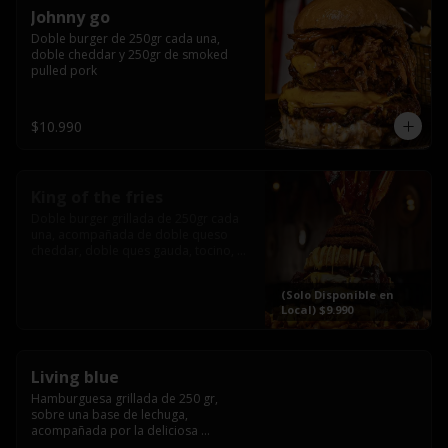
Johnny go
Doble burger de 250gr cada una, 
doble cheddar y 250gr de smoked 
pulled pork
$10.990
King of the fries
Doble burger grillada de 250gr cada 
una, acompañada de doble queso 
cheddar, doble ques gauda, tocino, 
bañado en cheddar liquido y 
culminada con tres laminas de tocinos 
(Solo Disponible en
grillados, sobre una cama de papas 
Local) $9.990
fritas twister sazoned
Living blue
Hamburguesa grillada de 250 gr, 
sobre una base de lechuga, 
acompañada por la deliciosa 
combinación de  queso azul, 