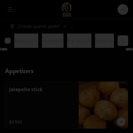
Abrir menu de navegación
Logi
¿Dónde quieres pedir?
Appetizers
Royal box
Big burger
Slider Burger
E
Appetizers
Jalapeño stick
$6.990