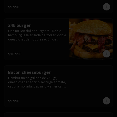
3/4) Mayonesa en la base y doble 
queso cheddar
$9.990
24k burger
One million dollar burger !!!!!  Doble 
hamburguesa grillada de 250 gr, doble 
queso cheddar, doble ración de 
bacon, triple aro de cebolla frito todo 
esto en un bollo de pan dorado con 
gold glitter
$10.990
Bacon cheeseburger
Hamburguesa grillada de 250 gr, 
queso chedar, tocino, lechuga, tomate, 
cebolla morada, pepinillo y american 
sause.
$9.990