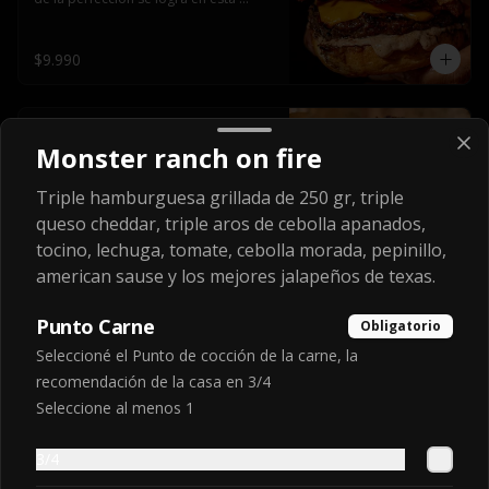
haburguesa hecha en laboratiro, 
burger 250 gr, doble queso cheddar, 
bacon secret sause, y tocino (se 
$9.990
recomienda con coccion 3/4).
Volcano daniels
Monster ranch on fire
Doble hamburguesa grillada de 250 
gr, acompañada de una erupción de 
queso cheddar y chips de tocino, 
Triple hamburguesa grillada de 250 gr, triple
crocante cebolla frita con finos cortes 
queso cheddar, triple aros de cebolla apanados,
de cebolla morada y pepinillos 
americanos todo esto bañado en la 
tocino, lechuga, tomate, cebolla morada, pepinillo,
$10.990
mejor salsa jack daniels al mas puro 
american sause y los mejores jalapeños de texas.
estilo royal ranch.
Punto Carne
Obligatorio
World heavyweight
Seleccioné el Punto de cocción de la carne, la
champion
recomendación de la casa en 3/4
Cuádruple hamburguesa grillada de 
250 gr, cuádruple queso cheddar, 
Seleccione al menos 1
triple aros de cebolla apanados, 
tocino, lechuga, tomate, cebolla 
$13.990
morada, pepinillo, chedar sause y los 
3/4
mejores jalapeños de texas.