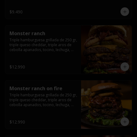
champiñón, cebolla caramelizada en 
wisky jack daniels y salsa de miel.-
$9.490
Monster ranch
Triple hamburguesa grillada de 250 gr, 
triple queso cheddar, triple aros de 
cebolla apanados, tocino, lechuga, 
tomate, cebolla morada, pepinillo y 
american sause.
$12.990
Monster ranch on fire
Triple hamburguesa grillada de 250 gr, 
triple queso cheddar, triple aros de 
cebolla apanados, tocino, lechuga, 
tomate, cebolla morada, pepinillo, 
american sause y los mejores 
jalapeños de texas.
$12.990