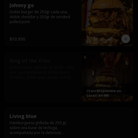
Johnny go
Doble burger de 250gr cada una, 
doble cheddar y 250gr de smoked 
pulled pork
$10.990
King of the fries
Doble burger grillada de 250gr cada 
una, acompañada de doble queso 
cheddar, doble ques gauda, tocino, 
bañado en cheddar liquido y 
culminada con tres laminas de tocinos 
(Solo Disponible en
grillados, sobre una cama de papas 
Local) $9.990
fritas twister sazoned
Living blue
Hamburguesa grillada de 250 gr, 
sobre una base de lechuga, 
acompañada por la deliciosa 
combinación de  queso azul, 