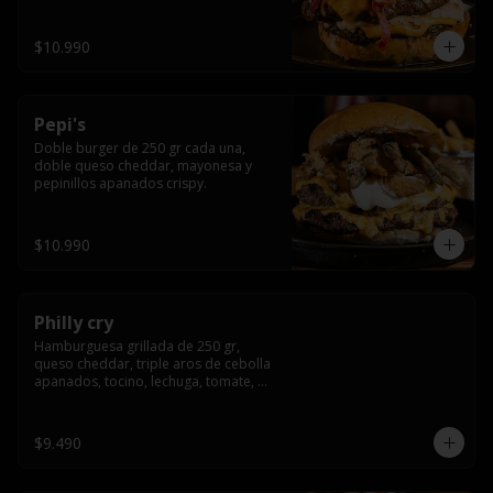
crocante
$10.990
Pepi's
Doble burger de 250 gr cada una, 
doble queso cheddar, mayonesa y 
pepinillos apanados crispy.
$10.990
Philly cry
Hamburguesa grillada de 250 gr, 
queso cheddar, triple aros de cebolla 
apanados, tocino, lechuga, tomate, 
cebolla morada, pepinillo y american 
sause.
$9.490