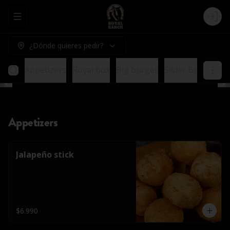
Abrir menu de navegación
Logi
¿Dónde quieres pedir?
Appetizers
Royal box
Big burger
Slider Burger
E
Appetizers
Jalapeño stick
$6.990