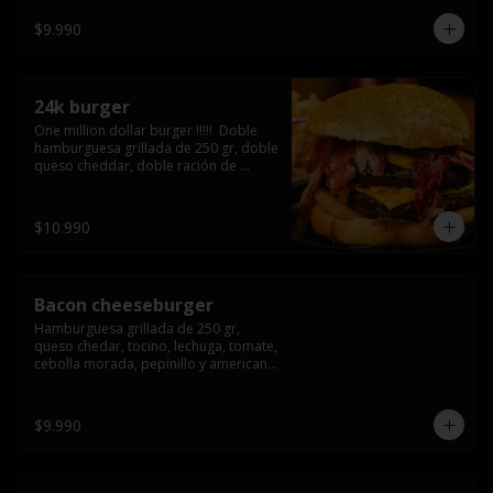
3/4) Mayonesa en la base y doble 
queso cheddar
$9.990
24k burger
One million dollar burger !!!!!  Doble 
hamburguesa grillada de 250 gr, doble 
queso cheddar, doble ración de 
bacon, triple aro de cebolla frito todo 
esto en un bollo de pan dorado con 
gold glitter
$10.990
Bacon cheeseburger
Hamburguesa grillada de 250 gr, 
queso chedar, tocino, lechuga, tomate, 
cebolla morada, pepinillo y american 
sause.
$9.990