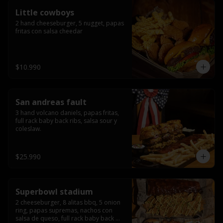
Little cowboys
2 hand cheeseburger, 5 nugget, papas 
fritas con salsa cheedar
$10.990
San andreas fault
3 hand volcano daniels, papas fritas, 
full rack baby back ribs, salsa sour y 
coleslaw.
$25.990
Superbowl stadium
2 cheeseburger, 8 alitas bbq, 5 onion 
ring, papas supremas, nachos con 
salsa de queso, full rack baby back 