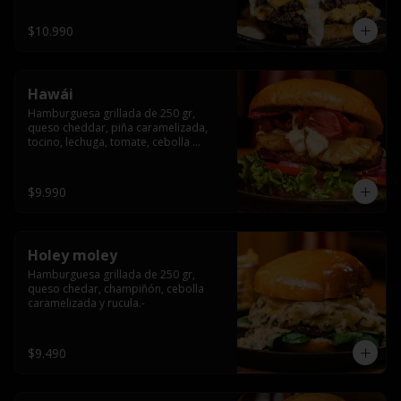
$10.990
Hawái
Hamburguesa grillada de 250 gr, 
queso cheddar, piña caramelizada, 
tocino, lechuga, tomate, cebolla 
morada, pepinillo y hawái sause.
$9.990
Holey moley
Hamburguesa grillada de 250 gr, 
queso chedar, champiñón, cebolla 
caramelizada y rucula.-
$9.490