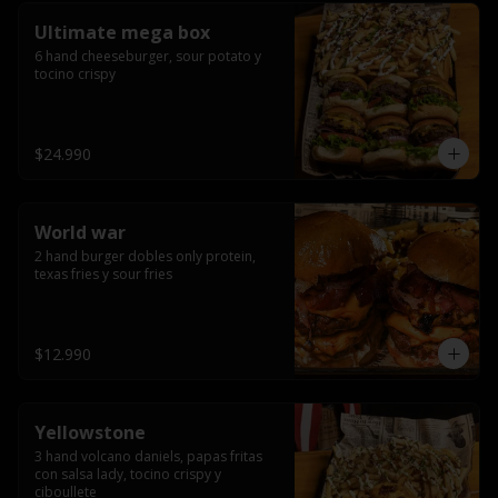
Ultimate mega box
6 hand cheeseburger, sour potato y 
tocino crispy
$24.990
World war
2 hand burger dobles only protein, 
texas fries y sour fries
$12.990
Yellowstone
3 hand volcano daniels, papas fritas 
con salsa lady, tocino crispy y 
ciboullete