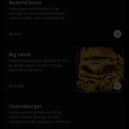
Beatiful bress
Haburguesa grillada de 250 gr, 
lechuga, tomates minuciosamente 
seleccionados, dos variedades de 
queso (cheddar & artesanal farm), 
bacon artesanal ahumado preparado 
lentamente en el grill, para finalizar 
$9.990
todo con una envolvente salsa cristal 
onion
Big ranch
Doble hamburguesa grillada de 250 
gr, doble queso chedar, lechuga 
pepinillo y big sause
$10.990
Cheeseburger
Hamburguesa grillada de 250 gr, 
queso chedar, lechuga, tomate, 
cebolla morada, pepinillo y american 
sauce.