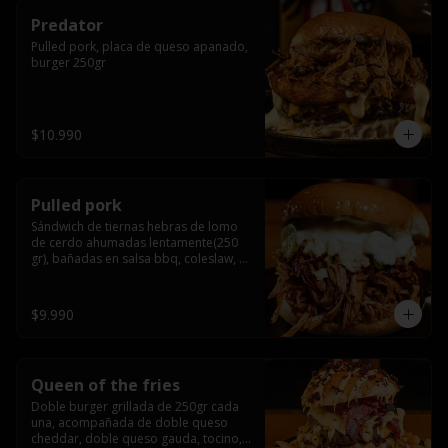
Predator
Pulled pork, placa de queso apanado, 
burger 250gr
$10.990
Pulled pork
Sándwich de tiernas hebras de lomo 
de cerdo ahumadas lentamente(250 
gr), bañadas en salsa bbq, coleslaw, 
queso crema y pepinillos dill
$9.990
Queen of the fries
Doble burger grillada de 250gr cada 
una, acompañada de doble queso 
cheddar, doble queso gauda, tocino, 