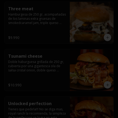
Three meat
Hamburgesa de 250 gr, acompañadas 
de los laminas extra gruesas de 
smokedcaramel jam, triple queso 
cheddar, cebolla caramelizada, queso 
crema y pimentón flambeado.
$9.990
Tsunami cheese
Doble haburguesa grillada de 250 gr, 
cubierta por una gigantesca ola de 
salsa cristal onion, doble queso 
cheddar, lechuga, bacon artesanal 
ahumado preparado lentamente en el 
grill y los mas ricos jalapeños 
$10.990
jalapeños de todo texas.
Unlocked perfection
Tienes que pedirla!!! No se diga mas, 
royal ranch la recomienda, la simpleza 
de la perfeccion se logra en esta 