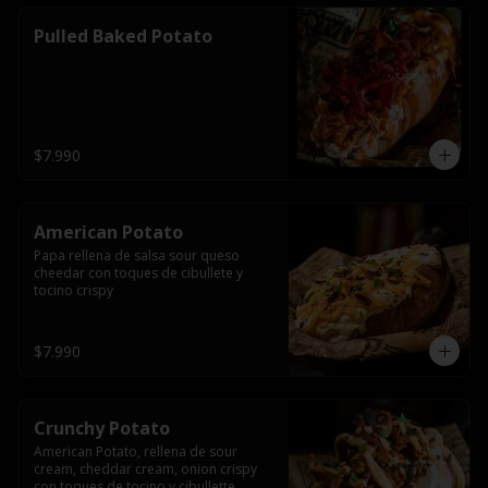
Pulled Baked Potato
$7.990
American Potato
Papa rellena de salsa sour queso 
cheedar con toques de cibullete y 
tocino crispy
$7.990
Crunchy Potato
American Potato, rellena de sour 
cream, cheddar cream, onion crispy 
con toques de tocino y cibullette