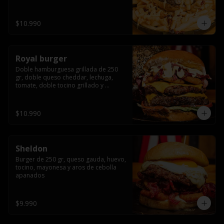
bañado en cheddar liquido y tocino 
crispy, sobre una cama de papas fritas
$10.990
Royal burger
Doble hamburguesa grillada de 250 
gr, doble queso cheddar, lechuga, 
tomate, doble tocino grillado y 
macerado en jack daniels, triple aro de 
cebolla frito, todo esto bañado en 
salsa de queso cheddar.
$10.990
Sheldon
Burger de 250 gr, queso gauda, huevo, 
tocino, mayonesa y aros de cebolla 
apanados
$9.990