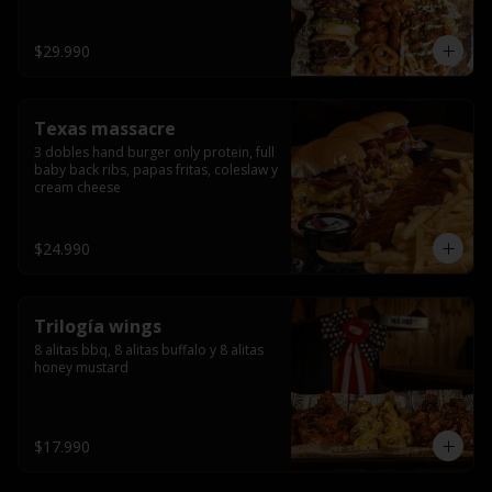
ribs.
$29.990
Texas massacre
3 dobles hand burger only protein, full 
baby back ribs, papas fritas, coleslaw y 
cream cheese
$24.990
Trilogía wings
8 alitas bbq, 8 alitas buffalo y 8 alitas 
honey mustard
$17.990