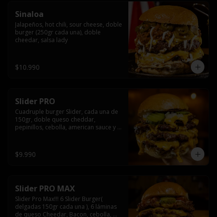
Sinaloa
Jalapeños, hot chili, sour cheese, doble 
burger (250gr cada una), doble 
cheedar, salsa lady
$10.990
Slider PRO
Cuadruple burger Slider, cada una de 
150gr, doble queso cheddar, 
pepinillos, cebolla, american sauce y 
mayonesa.
$9.990
Slider PRO MAX
Slider Pro Max!!! 6 Slider Burger( 
delgadas 150gr cada una ), 6 láminas 
de queso Cheedar, Bacon, cebolla, 