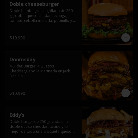
Doble cheeseburger
Doble hamburguesa grillada de 250 
gr, doble queso chedar, lechuga, 
tomate, cebolla morada, pepinillo y 
american sause.
$10.990
Doomsday
4 Slider Burger, 4 Quesos 
Cheddar,Cebolla Marinada en Jack 
Daniels.
$10.990
Eddy’s
Doble burger de 250 gr cada una, 
doble queso cheddar, tocino y lo 
mejor de todo una croqueta queso 
apanado, uff incomparable.