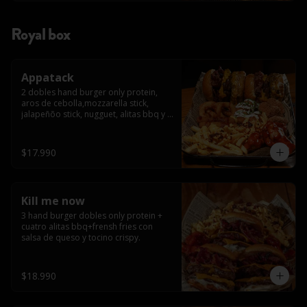
Royal box
Appatack
2 dobles hand burger only protein, 
aros de cebolla,mozzarella stick, 
jalapeñõo stick, nugguet, alitas bbq y 
frensh fries con salsa de queso y 
tocino crispy
$17.990
Kill me now
3 hand burger dobles only protein + 
cuatro alitas bbq+frensh fries con 
salsa de queso y tocino crispy.
$18.990