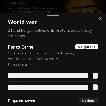
Slider Pro
Cuadruple burger Slider, cada una de 
150gr, base de mayonesa, doble 
queso cheddar, pepinillos, cebolla, 
american sauce y mayonesa.
World war
$9.990
2 hand burger dobles only protein, texas fries y
sour fries
Slider Pro Max
Punto Carne
Obligatorio
Base mayonesa + 6 Slider Burger c/ 
Seleccioné el Punto de cocción de la carne, la
queso cheddar (150gr C/u) + Bacon + 
pepinillos + cebolla y american Sauce
recomendación de la casa en 3/4
Seleccione al menos 1
$12.990
3/4
Express Burger
Cocida
Elige tu extra!
Opcional
BasicExpress