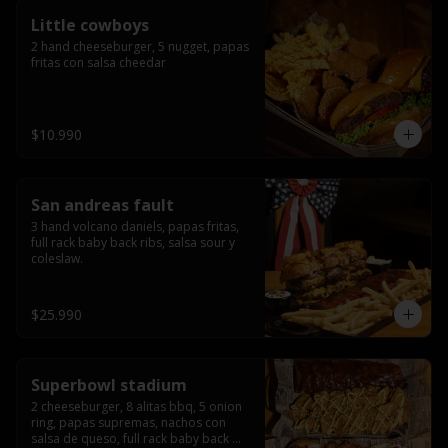
Little cowboys
2 hand cheeseburger, 5 nugget, papas 
fritas con salsa cheedar
$10.990
San andreas fault
3 hand volcano daniels, papas fritas, 
full rack baby back ribs, salsa sour y 
coleslaw.
$25.990
Superbowl stadium
2 cheeseburger, 8 alitas bbq, 5 onion 
ring, papas supremas, nachos con 
salsa de queso, full rack baby back 