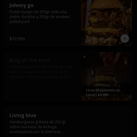
Johnny go
Doble burger de 250gr cada una, 
doble cheddar y 250gr de smoked 
pulled pork
$10.990
King of the fries
Doble burger grillada de 250gr cada 
una, acompañada de doble queso 
cheddar, doble ques gauda, tocino, 
bañado en cheddar liquido y 
culminada con tres laminas de tocinos 
(Solo Disponible en
grillados, sobre una cama de papas 
Local) $9.990
fritas twister sazoned
Living blue
Hamburguesa grillada de 250 gr, 
sobre una base de lechuga, 
acompañada por la deliciosa 
combinación de  queso azul, 