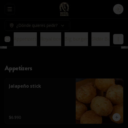
Abrir menu de navegación
Logi
¿Dónde quieres pedir?
Appetizers
Royal box
Big burger
Slider Burger
E
Appetizers
Jalapeño stick
$6.990