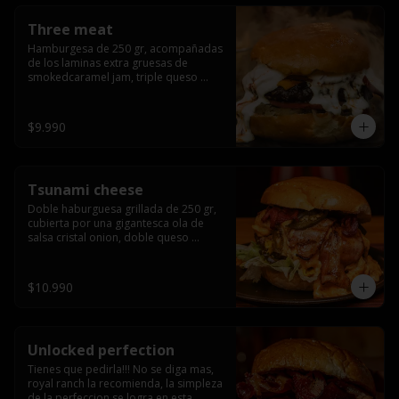
Three meat
Hamburgesa de 250 gr, acompañadas 
de los laminas extra gruesas de 
smokedcaramel jam, triple queso 
cheddar, cebolla caramelizada, queso 
crema y pimentón flambeado.
$9.990
Tsunami cheese
Doble haburguesa grillada de 250 gr, 
cubierta por una gigantesca ola de 
salsa cristal onion, doble queso 
cheddar, lechuga, bacon artesanal 
ahumado preparado lentamente en el 
grill y los mas ricos jalapeños 
$10.990
jalapeños de todo texas.
Unlocked perfection
Tienes que pedirla!!! No se diga mas, 
royal ranch la recomienda, la simpleza 
de la perfeccion se logra en esta 