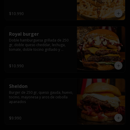
bañado en cheddar liquido y tocino 
crispy, sobre una cama de papas fritas
$10.990
Royal burger
Doble hamburguesa grillada de 250 
gr, doble queso cheddar, lechuga, 
tomate, doble tocino grillado y 
macerado en jack daniels, triple aro de 
cebolla frito, todo esto bañado en 
salsa de queso cheddar.
$10.990
Sheldon
Burger de 250 gr, queso gauda, huevo, 
tocino, mayonesa y aros de cebolla 
apanados
$9.990