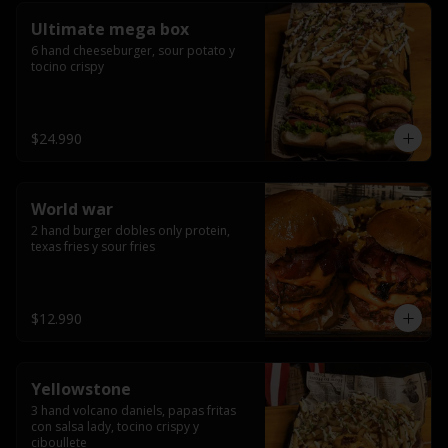
Ultimate mega box
6 hand cheeseburger, sour potato y 
tocino crispy
$24.990
World war
2 hand burger dobles only protein, 
texas fries y sour fries
$12.990
Yellowstone
3 hand volcano daniels, papas fritas 
con salsa lady, tocino crispy y 
ciboullete