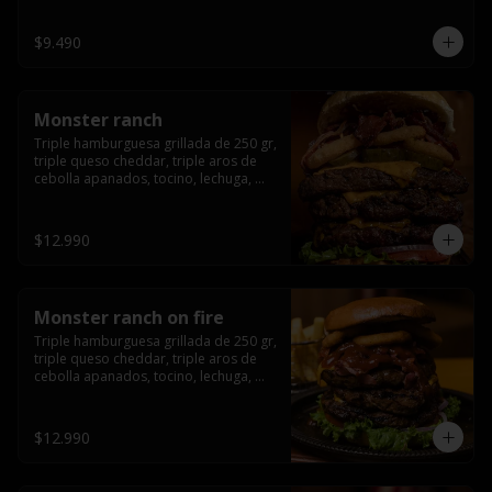
champiñón, cebolla caramelizada en 
wisky jack daniels y salsa de miel.-
$9.490
Monster ranch
Triple hamburguesa grillada de 250 gr, 
triple queso cheddar, triple aros de 
cebolla apanados, tocino, lechuga, 
tomate, cebolla morada, pepinillo y 
american sause.
$12.990
Monster ranch on fire
Triple hamburguesa grillada de 250 gr, 
triple queso cheddar, triple aros de 
cebolla apanados, tocino, lechuga, 
tomate, cebolla morada, pepinillo, 
american sause y los mejores 
jalapeños de texas.
$12.990