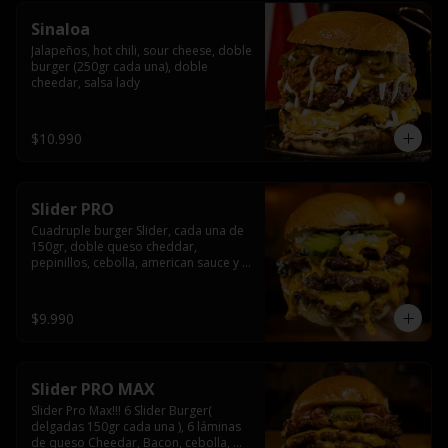
Sinaloa
Jalapeños, hot chili, sour cheese, doble 
burger (250gr cada una), doble 
cheedar, salsa lady
$10.990
Slider PRO
Cuadruple burger Slider, cada una de 
150gr, doble queso cheddar, 
pepinillos, cebolla, american sauce y 
mayonesa.
$9.990
Slider PRO MAX
Slider Pro Max!!! 6 Slider Burger( 
delgadas 150gr cada una ), 6 láminas 
de queso Cheedar, Bacon, cebolla, 