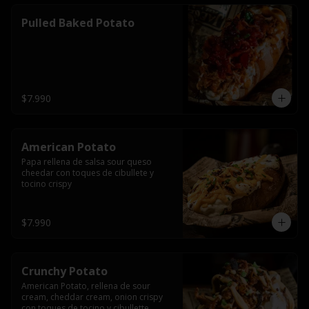
Pulled Baked Potato
$7.990
American Potato
Papa rellena de salsa sour queso 
cheedar con toques de cibullete y 
tocino crispy
$7.990
Crunchy Potato
American Potato, rellena de sour 
cream, cheddar cream, onion crispy 
con toques de tocino y cibullette