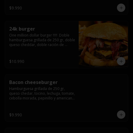
3/4) Mayonesa en la base y doble 
queso cheddar
$9.990
24k burger
One million dollar burger !!!!!  Doble 
hamburguesa grillada de 250 gr, doble 
queso cheddar, doble ración de 
bacon, triple aro de cebolla frito todo 
esto en un bollo de pan dorado con 
gold glitter
$10.990
Bacon cheeseburger
Hamburguesa grillada de 250 gr, 
queso chedar, tocino, lechuga, tomate, 
cebolla morada, pepinillo y american 
sause.
$9.990