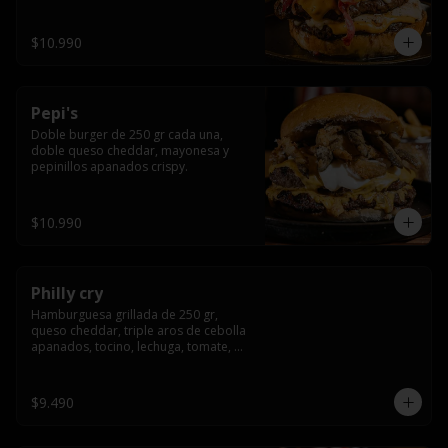
crocante
$10.990
Pepi's
Doble burger de 250 gr cada una, 
doble queso cheddar, mayonesa y 
pepinillos apanados crispy.
$10.990
Philly cry
Hamburguesa grillada de 250 gr, 
queso cheddar, triple aros de cebolla 
apanados, tocino, lechuga, tomate, 
cebolla morada, pepinillo y american 
sause.
$9.490