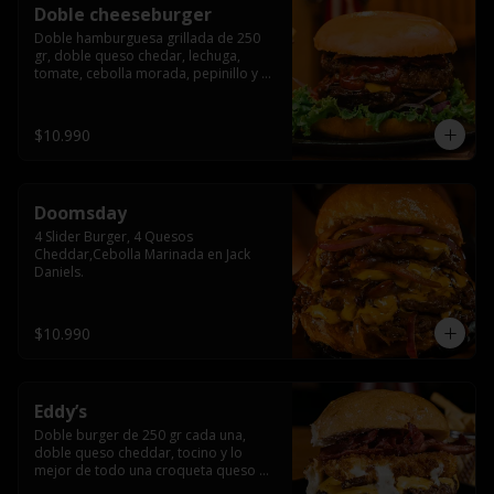
Doble cheeseburger
Doble hamburguesa grillada de 250 
gr, doble queso chedar, lechuga, 
tomate, cebolla morada, pepinillo y 
american sause.
$10.990
Doomsday
4 Slider Burger, 4 Quesos 
Cheddar,Cebolla Marinada en Jack 
Daniels.
$10.990
Eddy’s
Doble burger de 250 gr cada una, 
doble queso cheddar, tocino y lo 
mejor de todo una croqueta queso 
apanado, uff incomparable.