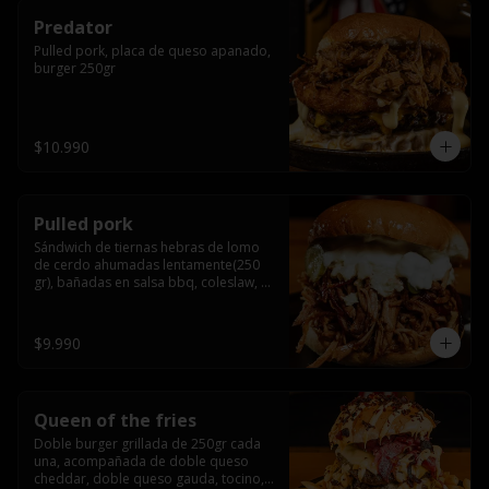
Predator
Pulled pork, placa de queso apanado, 
burger 250gr
$10.990
Pulled pork
Sándwich de tiernas hebras de lomo 
de cerdo ahumadas lentamente(250 
gr), bañadas en salsa bbq, coleslaw, 
queso crema y pepinillos dill
$9.990
Queen of the fries
Doble burger grillada de 250gr cada 
una, acompañada de doble queso 
cheddar, doble queso gauda, tocino, 