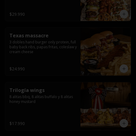
ribs.
$29.990
Texas massacre
3 dobles hand burger only protein, full 
baby back ribs, papas fritas, coleslaw y 
cream cheese
$24.990
Trilogía wings
8 alitas bbq, 8 alitas buffalo y 8 alitas 
honey mustard
$17.990