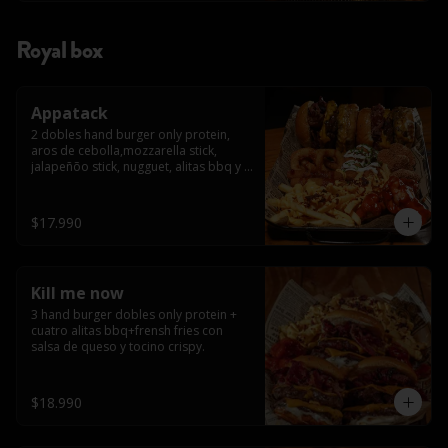
Royal box
Appatack
2 dobles hand burger only protein, 
aros de cebolla,mozzarella stick, 
jalapeñõo stick, nugguet, alitas bbq y 
frensh fries con salsa de queso y 
tocino crispy
$17.990
Kill me now
3 hand burger dobles only protein + 
cuatro alitas bbq+frensh fries con 
salsa de queso y tocino crispy.
$18.990