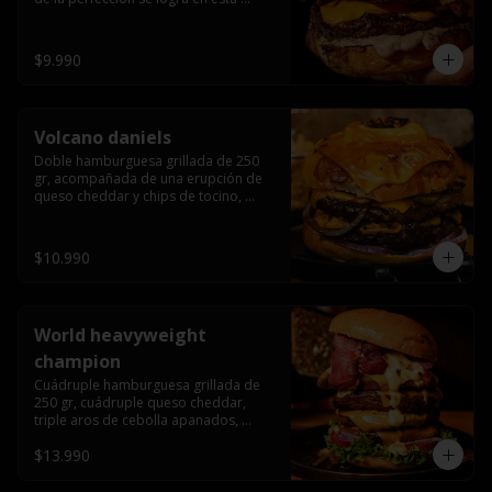
haburguesa hecha en laboratiro, 
burger 250 gr, doble queso cheddar, 
bacon secret sause, y tocino (se 
$9.990
recomienda con coccion 3/4).
Volcano daniels
Doble hamburguesa grillada de 250 
gr, acompañada de una erupción de 
queso cheddar y chips de tocino, 
crocante cebolla frita con finos cortes 
de cebolla morada y pepinillos 
americanos todo esto bañado en la 
$10.990
mejor salsa jack daniels al mas puro 
estilo royal ranch.
World heavyweight
champion
Cuádruple hamburguesa grillada de 
250 gr, cuádruple queso cheddar, 
triple aros de cebolla apanados, 
tocino, lechuga, tomate, cebolla 
$13.990
morada, pepinillo, chedar sause y los 
mejores jalapeños de texas.