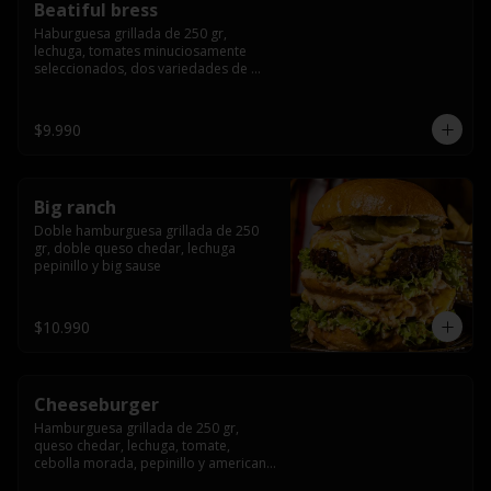
Beatiful bress
Haburguesa grillada de 250 gr, 
lechuga, tomates minuciosamente 
seleccionados, dos variedades de 
queso (cheddar & artesanal farm), 
bacon artesanal ahumado preparado 
lentamente en el grill, para finalizar 
$9.990
todo con una envolvente salsa cristal 
onion
Big ranch
Doble hamburguesa grillada de 250 
gr, doble queso chedar, lechuga 
pepinillo y big sause
$10.990
Cheeseburger
Hamburguesa grillada de 250 gr, 
queso chedar, lechuga, tomate, 
cebolla morada, pepinillo y american 
sauce.