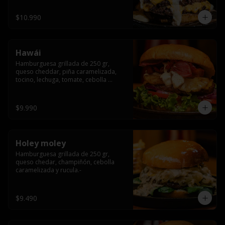
$10.990
Hawái
Hamburguesa grillada de 250 gr, 
queso cheddar, piña caramelizada, 
tocino, lechuga, tomate, cebolla 
morada, pepinillo y hawái sause.
$9.990
Holey moley
Hamburguesa grillada de 250 gr, 
queso chedar, champiñón, cebolla 
caramelizada y rucula.-
$9.490