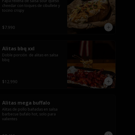
Papa rellena de salsa sour queso 
cheedar con toques de cibullete y 
tocino crispy
$7.990
Alitas bbq xxl
Doble porción  de alitas en salsa 
bbq
$12.990
Alitas mega buffalo
Alitas de pollo bañadas en salsa 
barbecue bufalo hot, solo para 
valientes