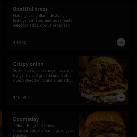
Beatiful bress
Haburguesa grillada de 250 gr, 
lechuga, tomates minuciosamente 
seleccionados, dos variedades de 
queso (cheddar & artesanal farm), 
bacon artesanal ahumado 
preparado lentamente en el grill, 
$9.990
para finalizar todo con una 
envolvente salsa cristal onion
Crispy onion
Sobre una base de mayonesa dos 
burger de 250 gr cada una, doble 
queso cheddar, tocino ahumado y 
cebolla caramelizada crispy.
$10.990
Doomsday
4 Slider Burger, 4 Quesos 
Cheddar,Cebolla Marinada en Jack 
Daniels.