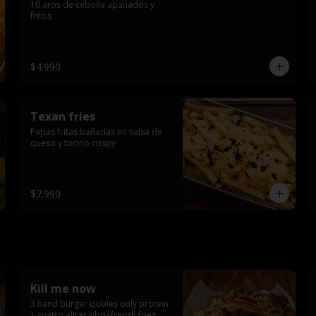
10 aros de cebolla apanados y 
fritos
$4.990
Texan fries
Papas fritas bañadas en salsa de 
queso y tocino crispy
$7.990
Kill me now
3 hand burger dobles only protein 
+ cuatro alitas bbq+frensh fries 