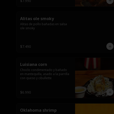
$7.990
Alitas ole smoky
Alitas de pollo bañadas en salsa 
ole smoky
$7.490
Luisiana corn
Choclo condimentado y bañado 
en mantequilla, asado a la parrilla 
con queso y cibullette
$6.990
Oklahoma shrimp