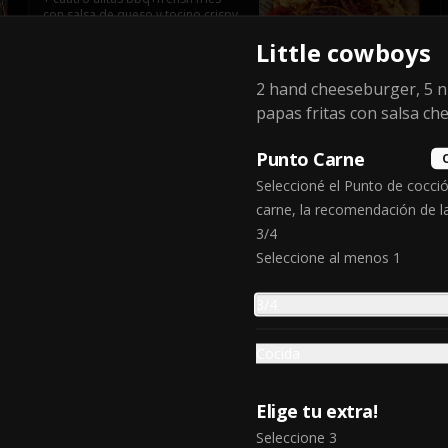
con salsa de queso y tocino crispy.
Little cowboys
$18.990
2 hand cheeseburger, 5 n
papas fritas con salsa ch
Superbowl stadium
Punto Carne
2 cheeseburger, 8 alitas bbq, 5 
onion ring, papas supremas, 
Seleccioné el Punto de cocció
nachos con salsa de queso, full 
carne, la recomendación de l
rack baby back ribs.
3/4
$29.990
Seleccione al menos 1
3/4
Ultimate mega box
6 hand cheeseburger, sour potato 
Cocida
y tocino crispy
Elige tu extra!
$24.990
Seleccione 3