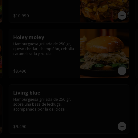
$10.990
Holey moley
Hamburguesa grillada de 250 gr, 
queso chedar, champiñón, cebolla 
caramelizada y rucula.-
$9.490
Living blue
Hamburguesa grillada de 250 gr, 
sobre una base de lechuga, 
acompañada por la deliciosa 
combinación de  queso azul, 
champiñón, cebolla caramelizada 
en wisky jack daniels y salsa de 
$9.490
miel.-