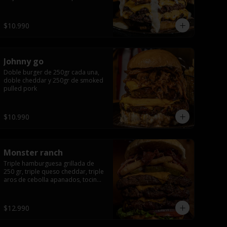
queso apanado, uff incomparable.
$10.990
Johnny go
Doble burger de 250gr cada una, 
doble cheddar y 250gr de smoked 
pulled pork
$10.990
Monster ranch
Triple hamburguesa grillada de 
250 gr, triple queso cheddar, triple 
aros de cebolla apanados, tocino, 
lechuga, tomate, cebolla morada, 
pepinillo y american sause.
$12.990