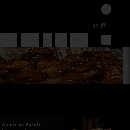
Login
$0
ie World
Tex-mex
Grill
Salad
Bebidas
American Potato