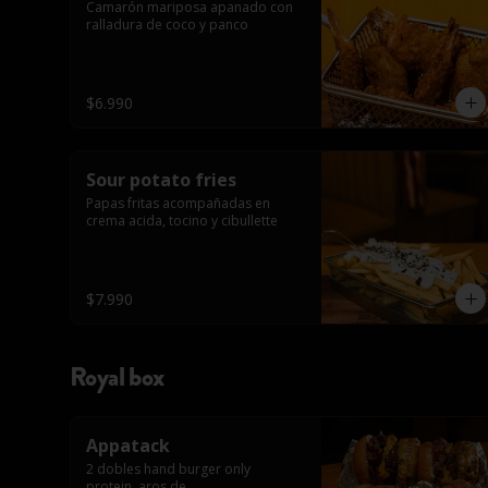
Camarón mariposa apanado con 
ralladura de coco y panco
$6.990
Sour potato fries
Papas fritas acompañadas en 
crema acida, tocino y cibullette
$7.990
Royal box
Appatack
2 dobles hand burger only 
protein, aros de 