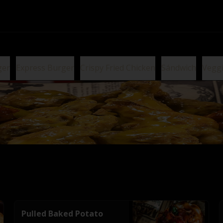
ger
Express Burger
Crispy Fried Chicken
Sándwich
Vegg
Pulled Baked Potato