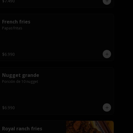
$7.490
French fries
Papas fritas
$6.990
Nugget grande
Porción de 10 nugget
$6.990
Royal ranch fries