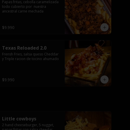
Papas fritas, cebolla caramelizada 
todo cubierto por  nuestra 
ancestral carne mechada
$9.990
Texas Reloaded 2.0
Frensh Fries, salsa queso Cheddar 
y Triple racion de tocino ahumado
$9.990
Little cowboys
2 hand cheeseburger, 5 nugget, 
papas fritas con salsa cheedar