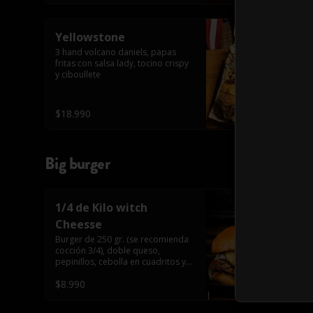
Yellowstone
3 hand volcano daniels, papas 
fritas con salsa lady, tocino crispy 
y ciboullete
$18.990
Big burger
1/4 de Kilo witch
Cheesse
Burger de 250 gr. (se recomienda 
cocción 3/4), doble queso, 
pepinillos, cebolla en cuadritos y 
salsa americana.
$8.990