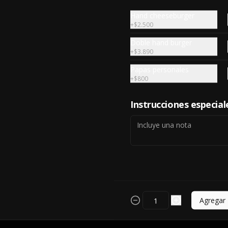
Hand cheeseburger
+
$2.500
Doble hand burger
+
$3.890
Papas personales
+
$800
Instrucciones especial
My Favorite
Todo comenzó así, receta original 
de la primera Burger Creada en 
Royal Ranch, la simpleza de la 
perfección, Burger 250 gr (se 
recomienda cocción 3/4) 
Agregar
Mayonesa en la base y doble 
$9.990
queso cheddar