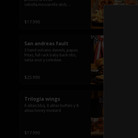
cebolla,mozzarella stick, 
jalapeñõo stick, nugguet, alitas 
bbq y frensh fries con salsa de 
queso y tocino crispy
$17.990
San andreas fault
3 hand volcano daniels, papas 
fritas, full rack baby back ribs, 
salsa sour y coleslaw.
$25.990
Trilogía wings
8 alitas bbq, 8 alitas buffalo y 8 
alitas honey mustard
$17.990