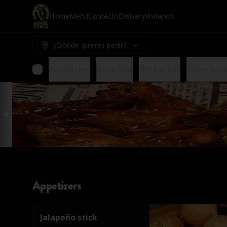
Home
Menú
Contacto
Delivery
Visitanos
¿Dónde quieres pedir?
Appetizers
Royal box
Big burger
Slider Bur
Appetizers
Jalapeño stick