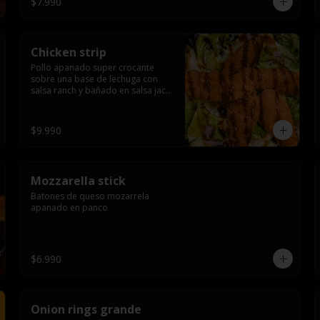
$7.990
Chicken strip
Pollo apanado super crocante 
sobre una base de lechuga con 
salsa ranch y bañado en salsa jack 
daniels
$9.990
Mozzarella stick
Batones de queso mozarrela 
apanado en panco
$6.990
Onion rings grande