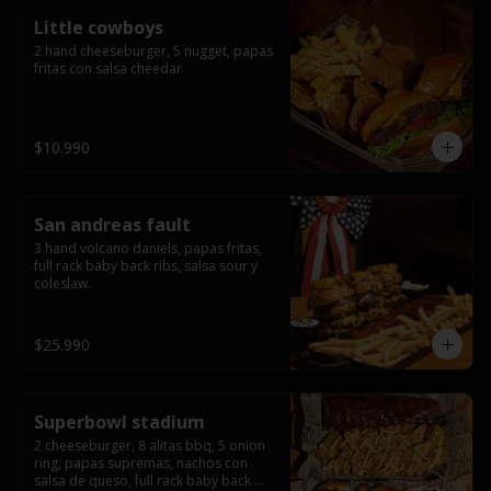
Little cowboys
2 hand cheeseburger, 5 nugget, papas 
fritas con salsa cheedar
$10.990
San andreas fault
3 hand volcano daniels, papas fritas, 
full rack baby back ribs, salsa sour y 
coleslaw.
$25.990
Superbowl stadium
2 cheeseburger, 8 alitas bbq, 5 onion 
ring, papas supremas, nachos con 
salsa de queso, full rack baby back 