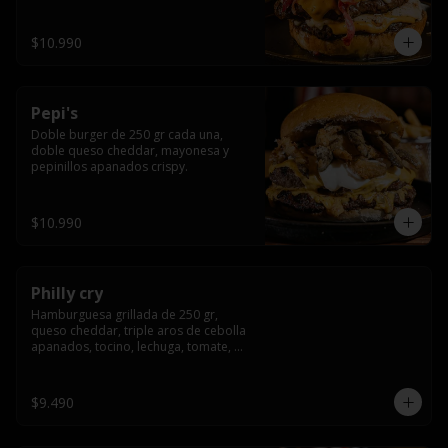
crocante
$10.990
Pepi's
Doble burger de 250 gr cada una, 
doble queso cheddar, mayonesa y 
pepinillos apanados crispy.
$10.990
Philly cry
Hamburguesa grillada de 250 gr, 
queso cheddar, triple aros de cebolla 
apanados, tocino, lechuga, tomate, 
cebolla morada, pepinillo y american 
sause.
$9.490