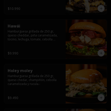
$10.990
Hawái
Hamburguesa grillada de 250 gr, 
queso cheddar, piña caramelizada, 
tocino, lechuga, tomate, cebolla 
morada, pepinillo y hawái sause.
$9.990
Holey moley
Hamburguesa grillada de 250 gr, 
queso chedar, champiñón, cebolla 
caramelizada y rucula.-
$9.490