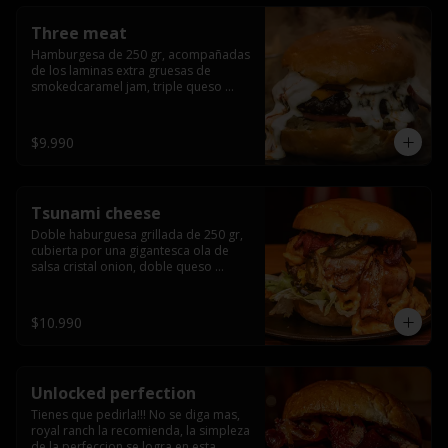
Three meat
Hamburgesa de 250 gr, acompañadas 
de los laminas extra gruesas de 
smokedcaramel jam, triple queso 
cheddar, cebolla caramelizada, queso 
crema y pimentón flambeado.
$9.990
Tsunami cheese
Doble haburguesa grillada de 250 gr, 
cubierta por una gigantesca ola de 
salsa cristal onion, doble queso 
cheddar, lechuga, bacon artesanal 
ahumado preparado lentamente en el 
grill y los mas ricos jalapeños 
$10.990
jalapeños de todo texas.
Unlocked perfection
Tienes que pedirla!!! No se diga mas, 
royal ranch la recomienda, la simpleza 
de la perfeccion se logra en esta 