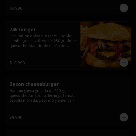
3/4) Mayonesa en la base y doble 
queso cheddar
$9.990
24k burger
One million dollar burger !!!!!  Doble 
hamburguesa grillada de 250 gr, doble 
queso cheddar, doble ración de 
bacon, triple aro de cebolla frito todo 
esto en un bollo de pan dorado con 
gold glitter
$10.990
Bacon cheeseburger
Hamburguesa grillada de 250 gr, 
queso chedar, tocino, lechuga, tomate, 
cebolla morada, pepinillo y american 
sause.
$9.990