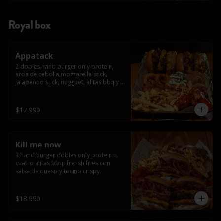
Royal box
Appatack
2 dobles hand burger only protein, 
aros de cebolla,mozzarella stick, 
jalapeñõo stick, nugguet, alitas bbq y 
frensh fries con salsa de queso y 
tocino crispy
$17.990
Kill me now
3 hand burger dobles only protein + 
cuatro alitas bbq+frensh fries con 
salsa de queso y tocino crispy.
$18.990