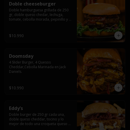
Doble cheeseburger
Doble hamburguesa grillada de 250 
gr, doble queso chedar, lechuga, 
tomate, cebolla morada, pepinillo y 
american sause.
$10.990
Doomsday
4 Slider Burger, 4 Quesos 
Cheddar,Cebolla Marinada en Jack 
Daniels.
$10.990
Eddy’s
Doble burger de 250 gr cada una, 
doble queso cheddar, tocino y lo 
mejor de todo una croqueta queso 
apanado, uff incomparable.