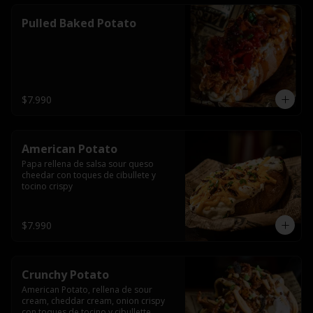
Pulled Baked Potato
$7.990
American Potato
Papa rellena de salsa sour queso 
cheedar con toques de cibullete y 
tocino crispy
$7.990
Crunchy Potato
American Potato, rellena de sour 
cream, cheddar cream, onion crispy 
con toques de tocino y cibullette