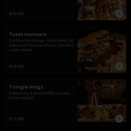
ribs.
$29.990
Texas massacre
3 dobles hand burger only protein, full 
baby back ribs, papas fritas, coleslaw y 
cream cheese
$24.990
Trilogía wings
8 alitas bbq, 8 alitas buffalo y 8 alitas 
honey mustard
$17.990