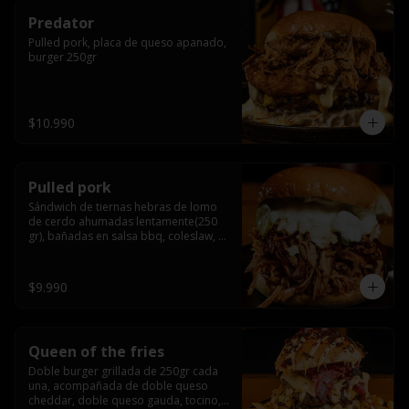
Predator
Pulled pork, placa de queso apanado, 
burger 250gr
$10.990
Pulled pork
Sándwich de tiernas hebras de lomo 
de cerdo ahumadas lentamente(250 
gr), bañadas en salsa bbq, coleslaw, 
queso crema y pepinillos dill
$9.990
Queen of the fries
Doble burger grillada de 250gr cada 
una, acompañada de doble queso 
cheddar, doble queso gauda, tocino, 