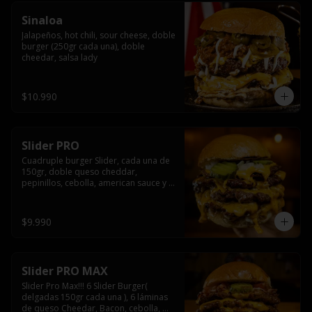
Sinaloa
Jalapeños, hot chili, sour cheese, doble 
burger (250gr cada una), doble 
cheedar, salsa lady
$10.990
Slider PRO
Cuadruple burger Slider, cada una de 
150gr, doble queso cheddar, 
pepinillos, cebolla, american sauce y 
mayonesa.
$9.990
Slider PRO MAX
Slider Pro Max!!! 6 Slider Burger( 
delgadas 150gr cada una ), 6 láminas 
de queso Cheedar, Bacon, cebolla, 