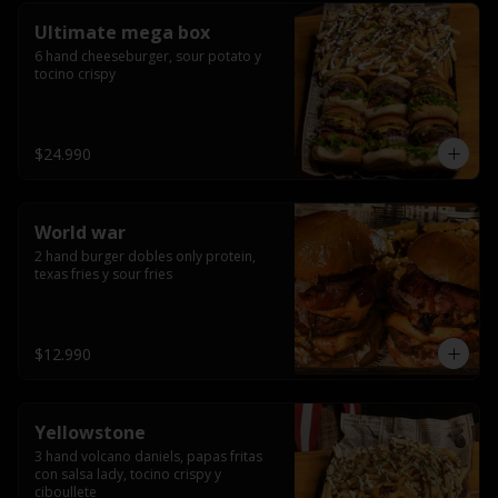
Ultimate mega box
6 hand cheeseburger, sour potato y 
tocino crispy
$24.990
World war
2 hand burger dobles only protein, 
texas fries y sour fries
$12.990
Yellowstone
3 hand volcano daniels, papas fritas 
con salsa lady, tocino crispy y 
ciboullete