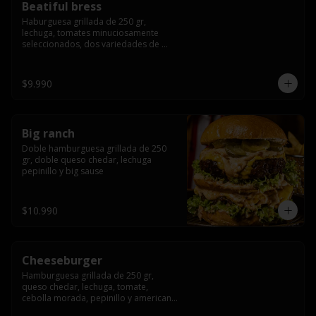
Beatiful bress
Haburguesa grillada de 250 gr, 
lechuga, tomates minuciosamente 
seleccionados, dos variedades de 
queso (cheddar & artesanal farm), 
bacon artesanal ahumado preparado 
lentamente en el grill, para finalizar 
$9.990
todo con una envolvente salsa cristal 
onion
Big ranch
Doble hamburguesa grillada de 250 
gr, doble queso chedar, lechuga 
pepinillo y big sause
$10.990
Cheeseburger
Hamburguesa grillada de 250 gr, 
queso chedar, lechuga, tomate, 
cebolla morada, pepinillo y american 
sauce.