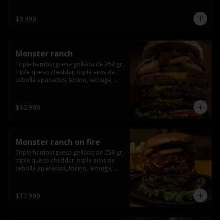
champiñón, cebolla caramelizada en 
wisky jack daniels y salsa de miel.-
$9.490
Monster ranch
Triple hamburguesa grillada de 250 gr, 
triple queso cheddar, triple aros de 
cebolla apanados, tocino, lechuga, 
tomate, cebolla morada, pepinillo y 
american sause.
$12.990
Monster ranch on fire
Triple hamburguesa grillada de 250 gr, 
triple queso cheddar, triple aros de 
cebolla apanados, tocino, lechuga, 
tomate, cebolla morada, pepinillo, 
american sause y los mejores 
jalapeños de texas.
$12.990