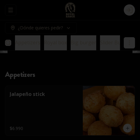
Abrir menu de navegación
Logi
¿Dónde quieres pedir?
Appetizers
Royal box
Big burger
Slider Burger
E
Appetizers
Jalapeño stick
$6.990