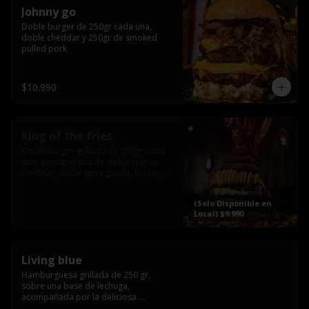
Johnny go
Doble burger de 250gr cada una, 
doble cheddar y 250gr de smoked 
pulled pork
$10.990
King of the fries
Doble burger grillada de 250gr cada 
una, acompañada de doble queso 
cheddar, doble ques gauda, tocino, 
bañado en cheddar liquido y 
culminada con tres laminas de tocinos 
(Solo Disponible en
grillados, sobre una cama de papas 
Local) $9.990
fritas twister sazoned
Living blue
Hamburguesa grillada de 250 gr, 
sobre una base de lechuga, 
acompañada por la deliciosa 
combinación de  queso azul, 