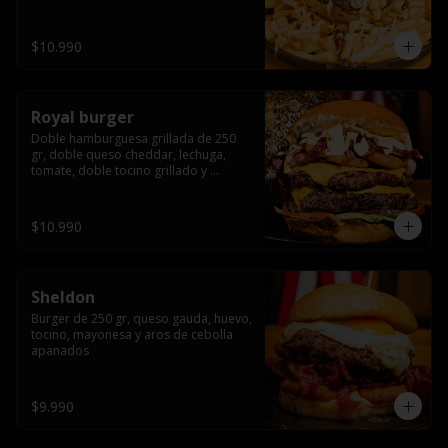
bañado en cheddar liquido y tocino 
crispy, sobre una cama de papas fritas
$10.990
Royal burger
Doble hamburguesa grillada de 250 
gr, doble queso cheddar, lechuga, 
tomate, doble tocino grillado y 
macerado en jack daniels, triple aro de 
cebolla frito, todo esto bañado en 
salsa de queso cheddar.
$10.990
Sheldon
Burger de 250 gr, queso gauda, huevo, 
tocino, mayonesa y aros de cebolla 
apanados
$9.990