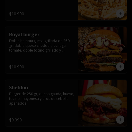
bañado en cheddar liquido y tocino 
crispy, sobre una cama de papas fritas
$10.990
Royal burger
Doble hamburguesa grillada de 250 
gr, doble queso cheddar, lechuga, 
tomate, doble tocino grillado y 
macerado en jack daniels, triple aro de 
cebolla frito, todo esto bañado en 
salsa de queso cheddar.
$10.990
Sheldon
Burger de 250 gr, queso gauda, huevo, 
tocino, mayonesa y aros de cebolla 
apanados
$9.990