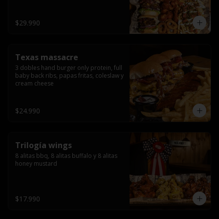
ribs.
$29.990
Texas massacre
3 dobles hand burger only protein, full 
baby back ribs, papas fritas, coleslaw y 
cream cheese
$24.990
Trilogía wings
8 alitas bbq, 8 alitas buffalo y 8 alitas 
honey mustard
$17.990