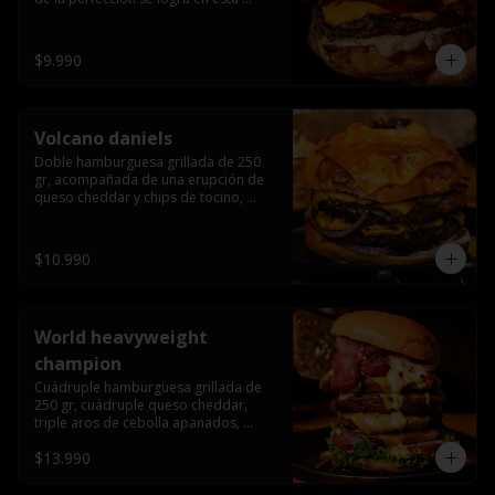
haburguesa hecha en laboratiro, 
burger 250 gr, doble queso cheddar, 
bacon secret sause, y tocino (se 
$9.990
recomienda con coccion 3/4).
Volcano daniels
Doble hamburguesa grillada de 250 
gr, acompañada de una erupción de 
queso cheddar y chips de tocino, 
crocante cebolla frita con finos cortes 
de cebolla morada y pepinillos 
americanos todo esto bañado en la 
$10.990
mejor salsa jack daniels al mas puro 
estilo royal ranch.
World heavyweight
champion
Cuádruple hamburguesa grillada de 
250 gr, cuádruple queso cheddar, 
triple aros de cebolla apanados, 
tocino, lechuga, tomate, cebolla 
$13.990
morada, pepinillo, chedar sause y los 
mejores jalapeños de texas.