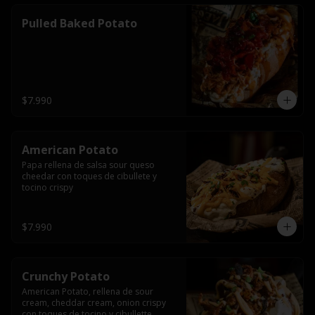
Pulled Baked Potato
$7.990
American Potato
Papa rellena de salsa sour queso 
cheedar con toques de cibullete y 
tocino crispy
$7.990
Crunchy Potato
American Potato, rellena de sour 
cream, cheddar cream, onion crispy 
con toques de tocino y cibullette