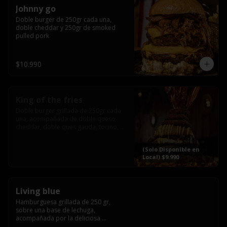
Johnny go
Doble burger de 250gr cada una, 
doble cheddar y 250gr de smoked 
pulled pork
$10.990
King of the fries
Doble burger grillada de 250gr cada 
una, acompañada de doble queso 
cheddar, doble ques gauda, tocino, 
bañado en cheddar liquido y 
culminada con tres laminas de tocinos 
(Solo Disponible en
grillados, sobre una cama de papas 
Local) $9.990
fritas twister sazoned
Living blue
Hamburguesa grillada de 250 gr, 
sobre una base de lechuga, 
acompañada por la deliciosa 
combinación de  queso azul, 