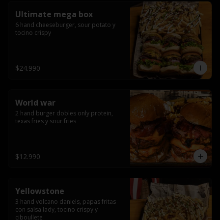
Ultimate mega box
6 hand cheeseburger, sour potato y 
tocino crispy
$24.990
World war
2 hand burger dobles only protein, 
texas fries y sour fries
$12.990
Yellowstone
3 hand volcano daniels, papas fritas 
con salsa lady, tocino crispy y 
ciboullete