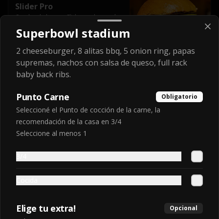
Slider Pro
Cuadruple burger Slider, cada una de 
150gr, base de mayonesa, doble 
Superbowl stadium
queso cheddar, pepinillos, cebolla, 
american sauce y mayonesa.
2 cheeseburger, 8 alitas bbq, 5 onion ring, papas
$9.990
supremas, nachos con salsa de queso, full rack
baby back ribs.
Slider Pro Max
Punto Carne
Obligatorio
Base mayonesa + 6 Slider Burger c/ 
Seleccioné el Punto de cocción de la carne, la
queso cheddar (150gr C/u) + Bacon + 
pepinillos + cebolla y american Sauce
recomendación de la casa en 3/4
Seleccione al menos 1
$12.990
3/4
Express Burger
Cocida
Elige tu extra!
Opcional
BasicExpress