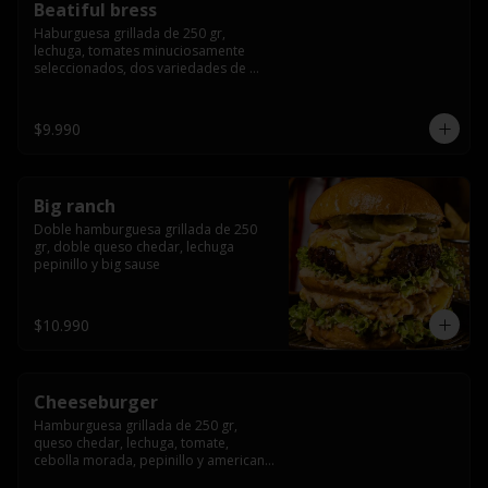
Beatiful bress
Haburguesa grillada de 250 gr, 
lechuga, tomates minuciosamente 
seleccionados, dos variedades de 
queso (cheddar & artesanal farm), 
bacon artesanal ahumado preparado 
lentamente en el grill, para finalizar 
$9.990
todo con una envolvente salsa cristal 
onion
Big ranch
Doble hamburguesa grillada de 250 
gr, doble queso chedar, lechuga 
pepinillo y big sause
$10.990
Cheeseburger
Hamburguesa grillada de 250 gr, 
queso chedar, lechuga, tomate, 
cebolla morada, pepinillo y american 
sauce.