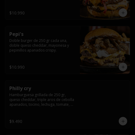
crocante
$10.990
Pepi's
Doble burger de 250 gr cada una, 
doble queso cheddar, mayonesa y 
pepinillos apanados crispy.
$10.990
Philly cry
Hamburguesa grillada de 250 gr, 
queso cheddar, triple aros de cebolla 
apanados, tocino, lechuga, tomate, 
cebolla morada, pepinillo y american 
sause.
$9.490