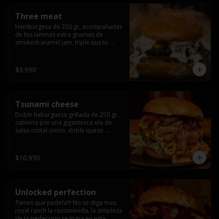
Three meat
Hamburgesa de 250 gr, acompañadas 
de los laminas extra gruesas de 
smokedcaramel jam, triple queso 
cheddar, cebolla caramelizada, queso 
crema y pimentón flambeado.
$9.990
Tsunami cheese
Doble haburguesa grillada de 250 gr, 
cubierta por una gigantesca ola de 
salsa cristal onion, doble queso 
cheddar, lechuga, bacon artesanal 
ahumado preparado lentamente en el 
grill y los mas ricos jalapeños 
$10.990
jalapeños de todo texas.
Unlocked perfection
Tienes que pedirla!!! No se diga mas, 
royal ranch la recomienda, la simpleza 
de la perfeccion se logra en esta 