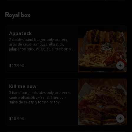
Royal box
Appatack
2 dobles hand burger only protein, 
aros de cebolla,mozzarella stick, 
jalapeñõo stick, nugguet, alitas bbq y 
frensh fries con salsa de queso y 
tocino crispy
$17.990
Kill me now
3 hand burger dobles only protein + 
cuatro alitas bbq+frensh fries con 
salsa de queso y tocino crispy.
$18.990