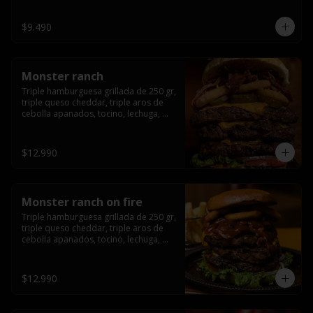
champiñón, cebolla caramelizada en 
wisky jack daniels y salsa de miel.-
$9.490
Monster ranch
Triple hamburguesa grillada de 250 gr, 
triple queso cheddar, triple aros de 
cebolla apanados, tocino, lechuga, 
tomate, cebolla morada, pepinillo y 
american sause.
$12.990
Monster ranch on fire
Triple hamburguesa grillada de 250 gr, 
triple queso cheddar, triple aros de 
cebolla apanados, tocino, lechuga, 
tomate, cebolla morada, pepinillo, 
american sause y los mejores 
jalapeños de texas.
$12.990