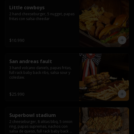
Little cowboys
2 hand cheeseburger, 5 nugget, papas 
fritas con salsa cheedar
$10.990
San andreas fault
3 hand volcano daniels, papas fritas, 
full rack baby back ribs, salsa sour y 
coleslaw.
$25.990
Superbowl stadium
2 cheeseburger, 8 alitas bbq, 5 onion 
ring, papas supremas, nachos con 
salsa de queso, full rack baby back 