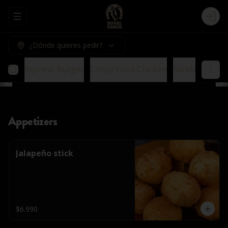
Abrir menu de navegación
Logi
¿Dónde quieres pedir?
urger
Express Burger
Crispy Fried Chicken
Sándwich
Veg
Appetizers
Jalapeño stick
$6.990