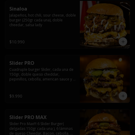
Sinaloa
Jalapeños, hot chili, sour cheese, doble 
burger (250gr cada una), doble 
cheedar, salsa lady
$10.990
Slider PRO
Cuadruple burger Slider, cada una de 
150gr, doble queso cheddar, 
pepinillos, cebolla, american sauce y 
mayonesa.
$9.990
Slider PRO MAX
Slider Pro Max!!! 6 Slider Burger( 
delgadas 150gr cada una ), 6 láminas 
de queso Cheedar, Bacon, cebolla, 