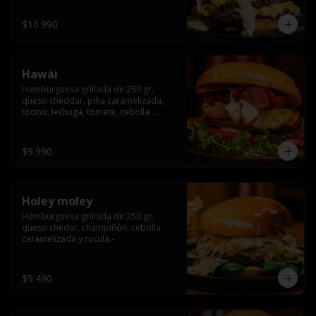
$10.990
Hawái
Hamburguesa grillada de 250 gr, 
queso cheddar, piña caramelizada, 
tocino, lechuga, tomate, cebolla 
morada, pepinillo y hawái sause.
$9.990
Holey moley
Hamburguesa grillada de 250 gr, 
queso chedar, champiñón, cebolla 
caramelizada y rucula.-
$9.490