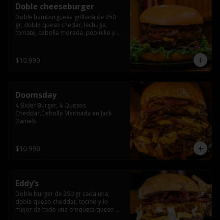
Doble cheeseburger
Doble hamburguesa grillada de 250 
gr, doble queso chedar, lechuga, 
tomate, cebolla morada, pepinillo y 
american sause.
$10.990
Doomsday
4 Slider Burger, 4 Quesos 
Cheddar,Cebolla Marinada en Jack 
Daniels.
$10.990
Eddy’s
Doble burger de 250 gr cada una, 
doble queso cheddar, tocino y lo 
mejor de todo una croqueta queso 
apanado, uff incomparable.