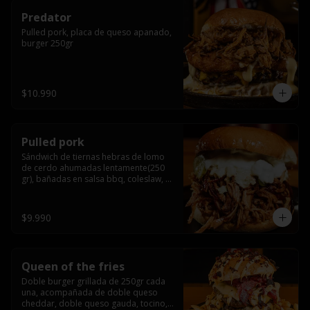
Predator
Pulled pork, placa de queso apanado, 
burger 250gr
$10.990
Pulled pork
Sándwich de tiernas hebras de lomo 
de cerdo ahumadas lentamente(250 
gr), bañadas en salsa bbq, coleslaw, 
queso crema y pepinillos dill
$9.990
Queen of the fries
Doble burger grillada de 250gr cada 
una, acompañada de doble queso 
cheddar, doble queso gauda, tocino, 