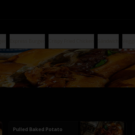
ger
Express Burger
Crispy Fried Chicken
Sándwich
Vegg
Pulled Baked Potato