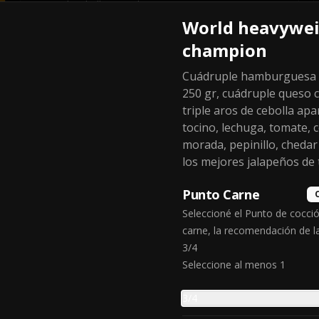
10 aros de cebolla apanados y 
fritos
World heavywe
champion
$4.990
Cuádruple hamburguesa g
250 gr, cuádruple queso 
triple aros de cebolla ap
Texan fries
tocino, lechuga, tomate, 
Papas fritas bañadas en salsa de 
morada, pepinillo, chedar
queso y tocino crispy
los mejores jalapeños de 
Punto Carne
$7.990
Seleccioné el Punto de cocció
carne, la recomendación de l
3/4
Seleccione al menos 1
Kill me now
3/4
3 hand burger dobles only protein 
+ cuatro alitas bbq+frensh fries 