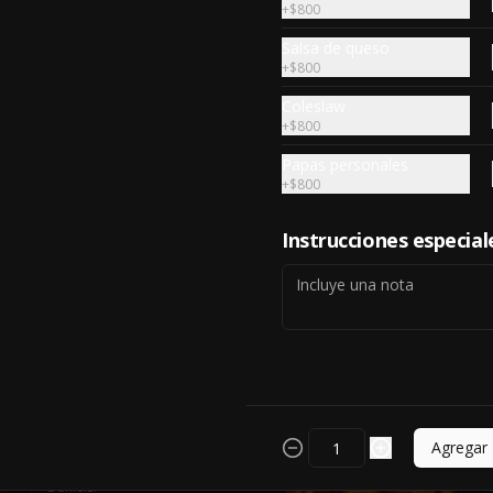
+
$800
Beatiful bress
Salsa de queso
Haburguesa grillada de 250 gr, 
+
$800
lechuga, tomates minuciosamente 
seleccionados, dos variedades de 
Coleslaw
queso (cheddar & artesanal farm), 
bacon artesanal ahumado 
+
$800
preparado lentamente en el grill, 
$9.990
para finalizar todo con una 
Papas personales
envolvente salsa cristal onion
+
$800
Crispy onion
Instrucciones especial
Sobre una base de mayonesa dos 
burger de 250 gr cada una, doble 
queso cheddar, tocino ahumado y 
cebolla caramelizada crispy.
$10.990
Doomsday
Agregar
4 Slider Burger, 4 Quesos 
Cheddar,Cebolla Marinada en Jack 
Daniels.