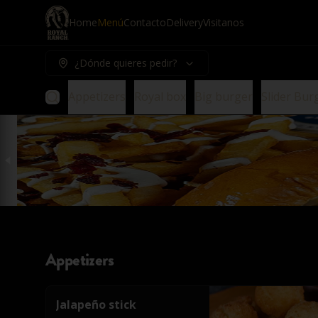
Home
Menú
Contacto
Delivery
Visitanos
¿Dónde quieres pedir?
Appetizers
Royal box
Big burger
Slider Bur
Appetizers
Jalapeño stick