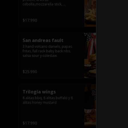
cebolla,mozzarella stick, 
jalapeñõo stick, nugguet, alitas 
bbq y frensh fries con salsa de 
queso y tocino crispy
$17.990
San andreas fault
3 hand volcano daniels, papas 
fritas, full rack baby back ribs, 
salsa sour y coleslaw.
$25.990
Trilogía wings
8 alitas bbq, 8 alitas buffalo y 8 
alitas honey mustard
$17.990