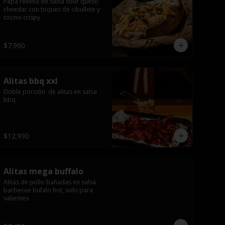
Papa rellena de salsa sour queso 
cheedar con toques de cibullete y 
tocino crispy
$7.990
Alitas bbq xxl
Doble porción  de alitas en salsa 
bbq
$12.990
Alitas mega buffalo
Alitas de pollo bañadas en salsa 
barbecue bufalo hot, solo para 
valientes