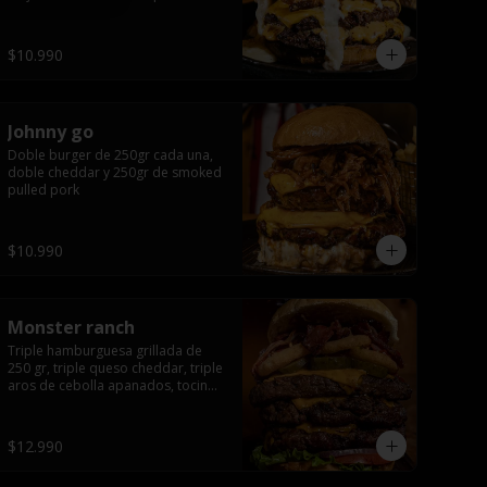
queso apanado, uff incomparable.
$10.990
Johnny go
Doble burger de 250gr cada una, 
doble cheddar y 250gr de smoked 
pulled pork
$10.990
Monster ranch
Triple hamburguesa grillada de 
250 gr, triple queso cheddar, triple 
aros de cebolla apanados, tocino, 
lechuga, tomate, cebolla morada, 
pepinillo y american sause.
$12.990