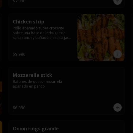
$7.990
Chicken strip
Pollo apanado super crocante 
sobre una base de lechuga con 
salsa ranch y bañado en salsa jack 
daniels
$9.990
Mozzarella stick
Batones de queso mozarrela 
apanado en panco
$6.990
Onion rings grande