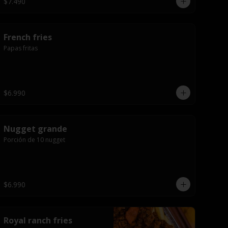
$7.490
French fries
Papas fritas
$6.990
Nugget grande
Porción de 10 nugget
$6.990
Royal ranch fries