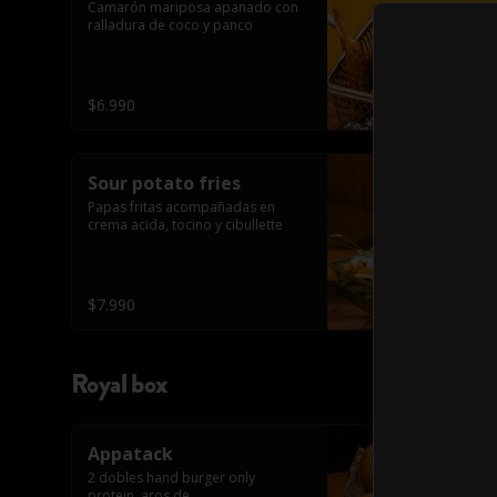
Camarón mariposa apanado con 
ralladura de coco y panco
$6.990
Sour potato fries
Papas fritas acompañadas en 
crema acida, tocino y cibullette
$7.990
Royal box
Appatack
2 dobles hand burger only 
protein, aros de 