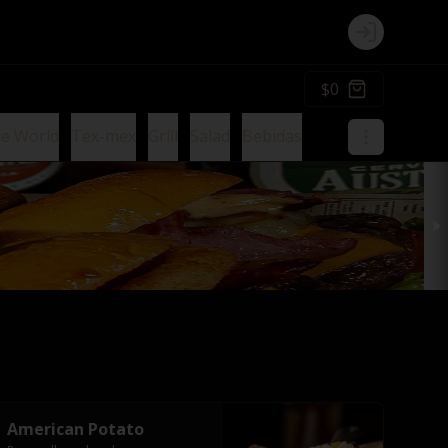
Login
$0
ie World
Tex-mex
Grill
Salad
Bebidas
American Potato