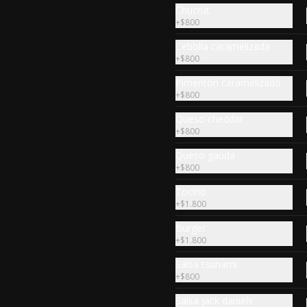
Chucrut
+
$800
Cebolla caramelizada
+
$800
Pimentón caramelizado
+
$800
Queso cheddar
+
$800
Queso gauda
+
$800
Tocino
My Favorite
+
$1.800
Todo comenzó así, receta original 
Burger
de la primera Burger Creada en 
Royal Ranch, la simpleza de la 
+
$1.800
perfección, Burger 250 gr (se 
recomienda cocción 3/4) 
Salsa tsunami
Mayonesa en la base y doble 
+
$800
$9.990
queso cheddar
Salsa jack daniels