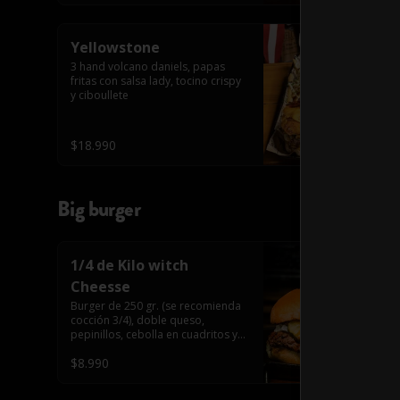
Yellowstone
3 hand volcano daniels, papas 
fritas con salsa lady, tocino crispy 
y ciboullete
$18.990
Big burger
1/4 de Kilo witch
Cheesse
Burger de 250 gr. (se recomienda 
cocción 3/4), doble queso, 
pepinillos, cebolla en cuadritos y 
salsa americana.
$8.990