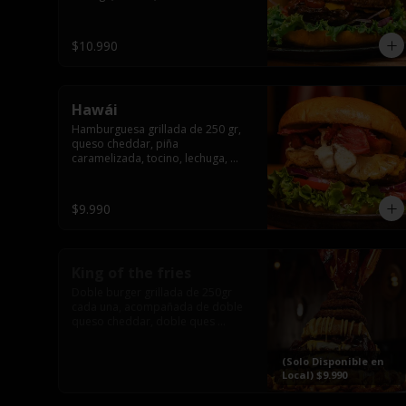
pepinillo y american sause.
$10.990
Hawái
Hamburguesa grillada de 250 gr, 
queso cheddar, piña 
caramelizada, tocino, lechuga, 
tomate, cebolla morada, pepinillo 
y hawái sause.
$9.990
King of the fries
Doble burger grillada de 250gr 
cada una, acompañada de doble 
queso cheddar, doble ques 
gauda, tocino, bañado en cheddar 
liquido y culminada con tres 
(Solo Disponible en
laminas de tocinos grillados, 
Local) $9.990
sobre una cama de papas fritas 
twister sazoned