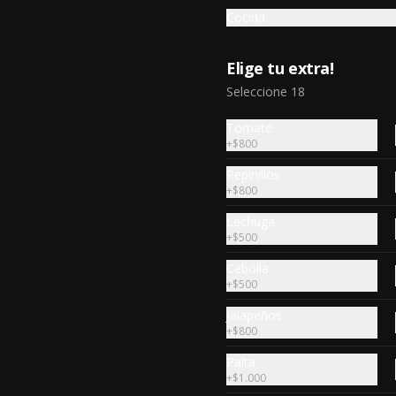
con salsa de queso y tocino crispy.
Cocida
$18.990
Elige tu extra!
Seleccione 18
Superbowl stadium
Tomate
2 cheeseburger, 8 alitas bbq, 5 
+
$800
onion ring, papas supremas, 
nachos con salsa de queso, full 
Pepinillos
rack baby back ribs.
+
$800
$29.990
Lechuga
+
$500
Cebolla
Ultimate mega box
+
$500
6 hand cheeseburger, sour potato 
Jalapeños
y tocino crispy
+
$800
Palta
+
$1.000
$24.990