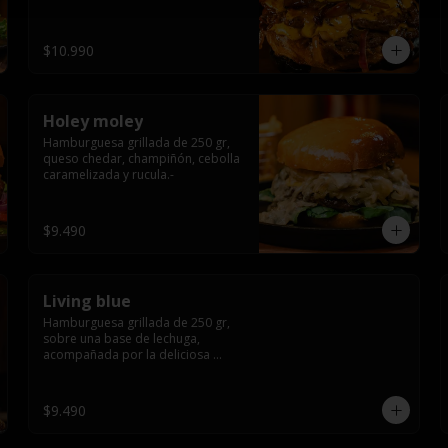
$10.990
Holey moley
Hamburguesa grillada de 250 gr, 
queso chedar, champiñón, cebolla 
caramelizada y rucula.-
$9.490
Living blue
Hamburguesa grillada de 250 gr, 
sobre una base de lechuga, 
acompañada por la deliciosa 
combinación de  queso azul, 
champiñón, cebolla caramelizada 
en wisky jack daniels y salsa de 
$9.490
miel.-