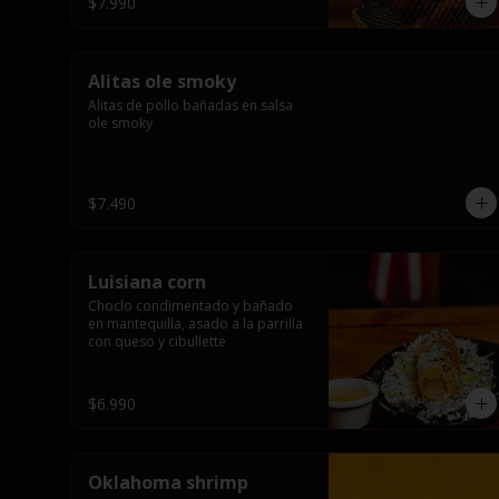
$7.990
Alitas ole smoky
Alitas de pollo bañadas en salsa 
ole smoky
$7.490
Luisiana corn
Choclo condimentado y bañado 
en mantequilla, asado a la parrilla 
con queso y cibullette
$6.990
Oklahoma shrimp