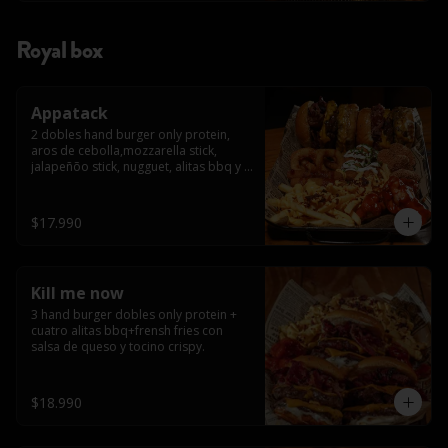
Royal box
Appatack
2 dobles hand burger only protein, 
aros de cebolla,mozzarella stick, 
jalapeñõo stick, nugguet, alitas bbq y 
frensh fries con salsa de queso y 
tocino crispy
$17.990
Kill me now
3 hand burger dobles only protein + 
cuatro alitas bbq+frensh fries con 
salsa de queso y tocino crispy.
$18.990