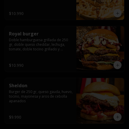
bañado en cheddar liquido y tocino 
crispy, sobre una cama de papas fritas
$10.990
Royal burger
Doble hamburguesa grillada de 250 
gr, doble queso cheddar, lechuga, 
tomate, doble tocino grillado y 
macerado en jack daniels, triple aro de 
cebolla frito, todo esto bañado en 
salsa de queso cheddar.
$10.990
Sheldon
Burger de 250 gr, queso gauda, huevo, 
tocino, mayonesa y aros de cebolla 
apanados
$9.990