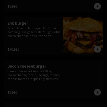
3/4) Mayonesa en la base y doble 
queso cheddar
$9.990
24k burger
One million dollar burger !!!!!  Doble 
hamburguesa grillada de 250 gr, doble 
queso cheddar, doble ración de 
bacon, triple aro de cebolla frito todo 
esto en un bollo de pan dorado con 
gold glitter
$10.990
Bacon cheeseburger
Hamburguesa grillada de 250 gr, 
queso chedar, tocino, lechuga, tomate, 
cebolla morada, pepinillo y american 
sause.
$9.990