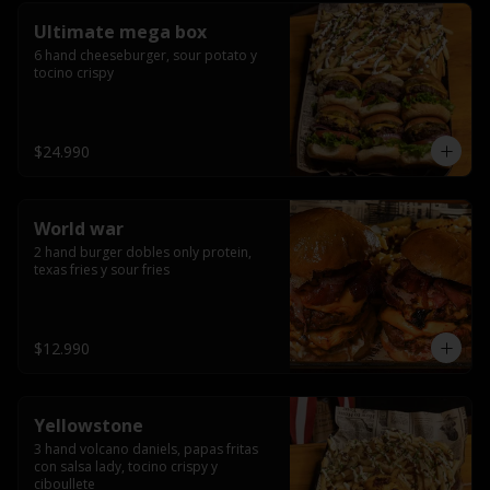
Ultimate mega box
6 hand cheeseburger, sour potato y 
tocino crispy
$24.990
World war
2 hand burger dobles only protein, 
texas fries y sour fries
$12.990
Yellowstone
3 hand volcano daniels, papas fritas 
con salsa lady, tocino crispy y 
ciboullete