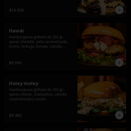
$10.990
Hawái
Hamburguesa grillada de 250 gr, 
queso cheddar, piña caramelizada, 
tocino, lechuga, tomate, cebolla 
morada, pepinillo y hawái sause.
$9.990
Holey moley
Hamburguesa grillada de 250 gr, 
queso chedar, champiñón, cebolla 
caramelizada y rucula.-
$9.490