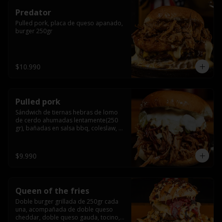
Predator
Pulled pork, placa de queso apanado, 
burger 250gr
$10.990
Pulled pork
Sándwich de tiernas hebras de lomo 
de cerdo ahumadas lentamente(250 
gr), bañadas en salsa bbq, coleslaw, 
queso crema y pepinillos dill
$9.990
Queen of the fries
Doble burger grillada de 250gr cada 
una, acompañada de doble queso 
cheddar, doble queso gauda, tocino, 