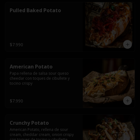
Pulled Baked Potato
$7.990
American Potato
Papa rellena de salsa sour queso 
cheedar con toques de cibullete y 
tocino crispy
$7.990
Crunchy Potato
American Potato, rellena de sour 
cream, cheddar cream, onion crispy 
con toques de tocino y cibullette