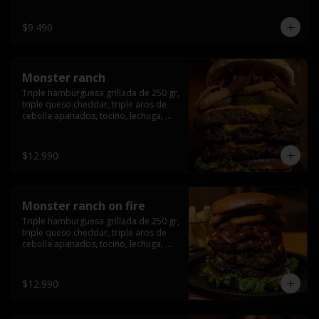
champiñón, cebolla caramelizada en 
wisky jack daniels y salsa de miel.-
$9.490
Monster ranch
Triple hamburguesa grillada de 250 gr, 
triple queso cheddar, triple aros de 
cebolla apanados, tocino, lechuga, 
tomate, cebolla morada, pepinillo y 
american sause.
$12.990
Monster ranch on fire
Triple hamburguesa grillada de 250 gr, 
triple queso cheddar, triple aros de 
cebolla apanados, tocino, lechuga, 
tomate, cebolla morada, pepinillo, 
american sause y los mejores 
jalapeños de texas.
$12.990