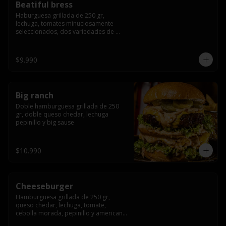
Beatiful bress
Haburguesa grillada de 250 gr, 
lechuga, tomates minuciosamente 
seleccionados, dos variedades de 
queso (cheddar & artesanal farm), 
bacon artesanal ahumado preparado 
lentamente en el grill, para finalizar 
$9.990
todo con una envolvente salsa cristal 
onion
Big ranch
Doble hamburguesa grillada de 250 
gr, doble queso chedar, lechuga 
pepinillo y big sause
$10.990
Cheeseburger
Hamburguesa grillada de 250 gr, 
queso chedar, lechuga, tomate, 
cebolla morada, pepinillo y american 
sauce.