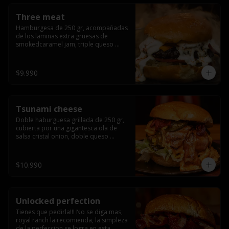
Three meat
Hamburgesa de 250 gr, acompañadas 
de los laminas extra gruesas de 
smokedcaramel jam, triple queso 
cheddar, cebolla caramelizada, queso 
crema y pimentón flambeado.
$9.990
Tsunami cheese
Doble haburguesa grillada de 250 gr, 
cubierta por una gigantesca ola de 
salsa cristal onion, doble queso 
cheddar, lechuga, bacon artesanal 
ahumado preparado lentamente en el 
grill y los mas ricos jalapeños 
$10.990
jalapeños de todo texas.
Unlocked perfection
Tienes que pedirla!!! No se diga mas, 
royal ranch la recomienda, la simpleza 
de la perfeccion se logra en esta 