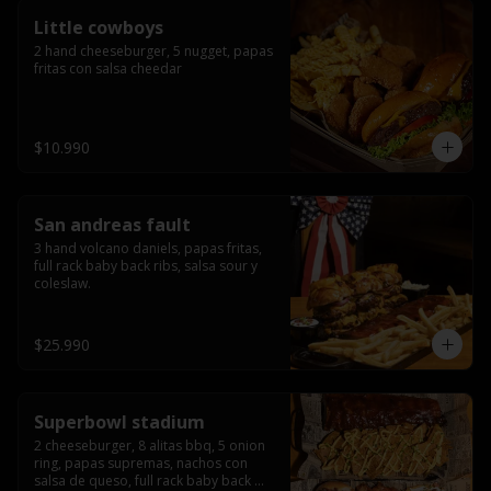
Little cowboys
2 hand cheeseburger, 5 nugget, papas 
fritas con salsa cheedar
$10.990
San andreas fault
3 hand volcano daniels, papas fritas, 
full rack baby back ribs, salsa sour y 
coleslaw.
$25.990
Superbowl stadium
2 cheeseburger, 8 alitas bbq, 5 onion 
ring, papas supremas, nachos con 
salsa de queso, full rack baby back 