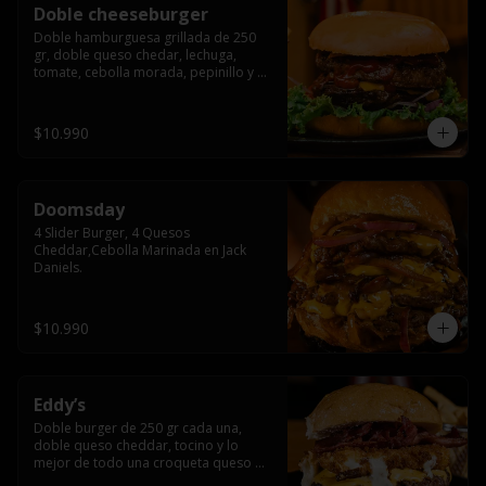
Doble cheeseburger
Doble hamburguesa grillada de 250 
gr, doble queso chedar, lechuga, 
tomate, cebolla morada, pepinillo y 
american sause.
$10.990
Doomsday
4 Slider Burger, 4 Quesos 
Cheddar,Cebolla Marinada en Jack 
Daniels.
$10.990
Eddy’s
Doble burger de 250 gr cada una, 
doble queso cheddar, tocino y lo 
mejor de todo una croqueta queso 
apanado, uff incomparable.