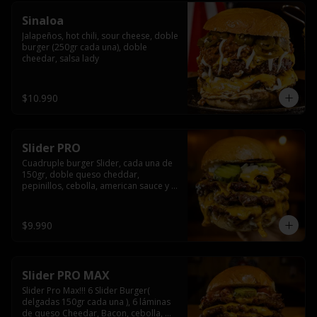
Sinaloa
Jalapeños, hot chili, sour cheese, doble 
burger (250gr cada una), doble 
cheedar, salsa lady
$10.990
Slider PRO
Cuadruple burger Slider, cada una de 
150gr, doble queso cheddar, 
pepinillos, cebolla, american sauce y 
mayonesa.
$9.990
Slider PRO MAX
Slider Pro Max!!! 6 Slider Burger( 
delgadas 150gr cada una ), 6 láminas 
de queso Cheedar, Bacon, cebolla, 