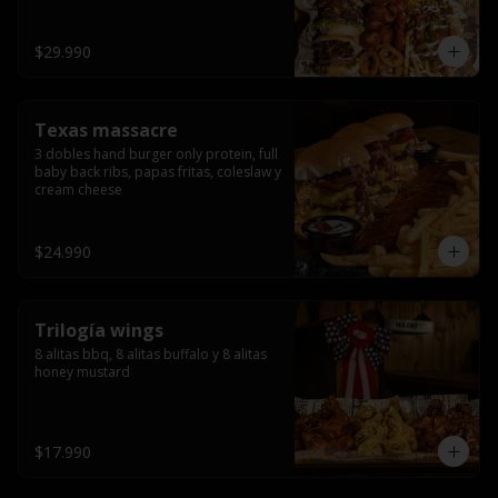
ribs.
$29.990
Texas massacre
3 dobles hand burger only protein, full 
baby back ribs, papas fritas, coleslaw y 
cream cheese
$24.990
Trilogía wings
8 alitas bbq, 8 alitas buffalo y 8 alitas 
honey mustard
$17.990