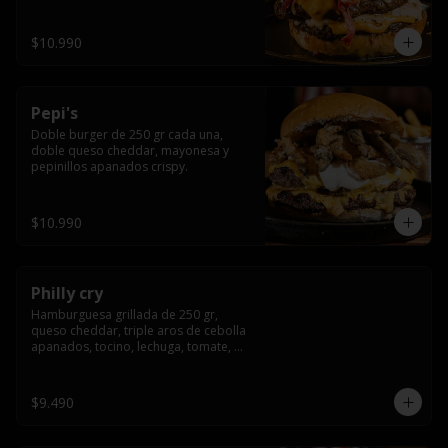
crocante
$10.990
Pepi's
Doble burger de 250 gr cada una, 
doble queso cheddar, mayonesa y 
pepinillos apanados crispy.
$10.990
Philly cry
Hamburguesa grillada de 250 gr, 
queso cheddar, triple aros de cebolla 
apanados, tocino, lechuga, tomate, 
cebolla morada, pepinillo y american 
sause.
$9.490