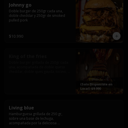
Johnny go
Doble burger de 250gr cada una, 
doble cheddar y 250gr de smoked 
pulled pork
$10.990
King of the fries
Doble burger grillada de 250gr cada 
una, acompañada de doble queso 
cheddar, doble ques gauda, tocino, 
bañado en cheddar liquido y 
culminada con tres laminas de tocinos 
(Solo Disponible en
grillados, sobre una cama de papas 
Local) $9.990
fritas twister sazoned
Living blue
Hamburguesa grillada de 250 gr, 
sobre una base de lechuga, 
acompañada por la deliciosa 
combinación de  queso azul, 