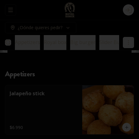
Abrir menu de navegación
Logi
¿Dónde quieres pedir?
Appetizers
Royal box
Big burger
Slider Burger
E
Appetizers
Jalapeño stick
$6.990