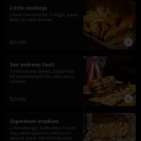
Little cowboys
2 hand cheeseburger, 5 nugget, papas 
fritas con salsa cheedar
$10.990
San andreas fault
3 hand volcano daniels, papas fritas, 
full rack baby back ribs, salsa sour y 
coleslaw.
$25.990
Superbowl stadium
2 cheeseburger, 8 alitas bbq, 5 onion 
ring, papas supremas, nachos con 
salsa de queso, full rack baby back 