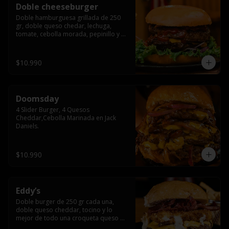
Doble cheeseburger
Doble hamburguesa grillada de 250 
gr, doble queso chedar, lechuga, 
tomate, cebolla morada, pepinillo y 
american sause.
$10.990
Doomsday
4 Slider Burger, 4 Quesos 
Cheddar,Cebolla Marinada en Jack 
Daniels.
$10.990
Eddy’s
Doble burger de 250 gr cada una, 
doble queso cheddar, tocino y lo 
mejor de todo una croqueta queso 
apanado, uff incomparable.