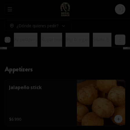
Abrir menu de navegación
Logi
¿Dónde quieres pedir?
Appetizers
Royal box
Big burger
Slider Burger
E
Appetizers
Jalapeño stick
$6.990