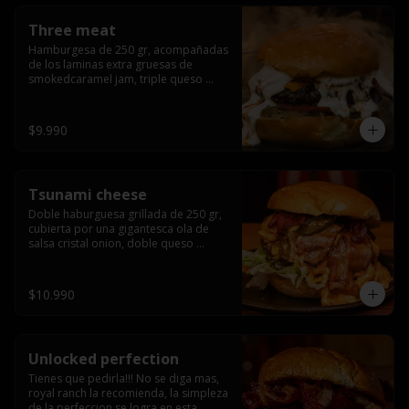
Three meat
Hamburgesa de 250 gr, acompañadas 
de los laminas extra gruesas de 
smokedcaramel jam, triple queso 
cheddar, cebolla caramelizada, queso 
crema y pimentón flambeado.
$9.990
Tsunami cheese
Doble haburguesa grillada de 250 gr, 
cubierta por una gigantesca ola de 
salsa cristal onion, doble queso 
cheddar, lechuga, bacon artesanal 
ahumado preparado lentamente en el 
grill y los mas ricos jalapeños 
$10.990
jalapeños de todo texas.
Unlocked perfection
Tienes que pedirla!!! No se diga mas, 
royal ranch la recomienda, la simpleza 
de la perfeccion se logra en esta 