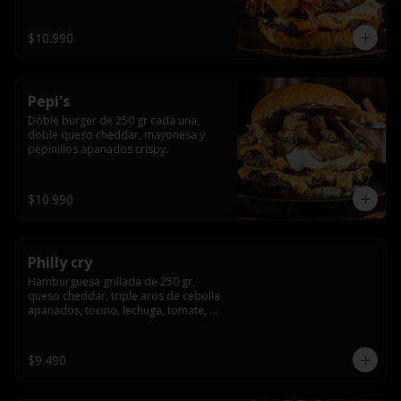
crocante
$10.990
Pepi's
Doble burger de 250 gr cada una, 
doble queso cheddar, mayonesa y 
pepinillos apanados crispy.
$10.990
Philly cry
Hamburguesa grillada de 250 gr, 
queso cheddar, triple aros de cebolla 
apanados, tocino, lechuga, tomate, 
cebolla morada, pepinillo y american 
sause.
$9.490