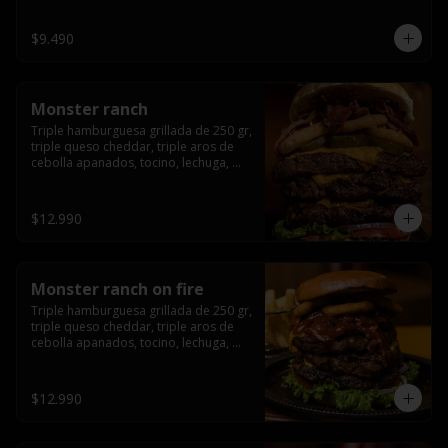
champiñón, cebolla caramelizada en 
wisky jack daniels y salsa de miel.-
$9.490
Monster ranch
Triple hamburguesa grillada de 250 gr, 
triple queso cheddar, triple aros de 
cebolla apanados, tocino, lechuga, 
tomate, cebolla morada, pepinillo y 
american sause.
$12.990
Monster ranch on fire
Triple hamburguesa grillada de 250 gr, 
triple queso cheddar, triple aros de 
cebolla apanados, tocino, lechuga, 
tomate, cebolla morada, pepinillo, 
american sause y los mejores 
jalapeños de texas.
$12.990