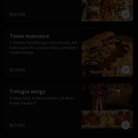
ribs.
$29.990
Texas massacre
3 dobles hand burger only protein, full 
baby back ribs, papas fritas, coleslaw y 
cream cheese
$24.990
Trilogía wings
8 alitas bbq, 8 alitas buffalo y 8 alitas 
honey mustard
$17.990