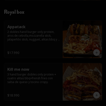
Royal box
Appatack
2 dobles hand burger only protein, 
aros de cebolla,mozzarella stick, 
jalapeñõo stick, nugguet, alitas bbq y 
frensh fries con salsa de queso y 
tocino crispy
$17.990
Kill me now
3 hand burger dobles only protein + 
cuatro alitas bbq+frensh fries con 
salsa de queso y tocino crispy.
$18.990