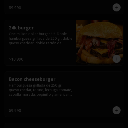
3/4) Mayonesa en la base y doble 
queso cheddar
$9.990
24k burger
One million dollar burger !!!!!  Doble 
hamburguesa grillada de 250 gr, doble 
queso cheddar, doble ración de 
bacon, triple aro de cebolla frito todo 
esto en un bollo de pan dorado con 
gold glitter
$10.990
Bacon cheeseburger
Hamburguesa grillada de 250 gr, 
queso chedar, tocino, lechuga, tomate, 
cebolla morada, pepinillo y american 
sause.
$9.990