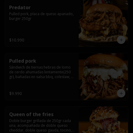
Predator
Pulled pork, placa de queso apanado, 
burger 250gr
$10.990
Pulled pork
Sándwich de tiernas hebras de lomo 
de cerdo ahumadas lentamente(250 
gr), bañadas en salsa bbq, coleslaw, 
queso crema y pepinillos dill
$9.990
Queen of the fries
Doble burger grillada de 250gr cada 
una, acompañada de doble queso 
cheddar, doble queso gauda, tocino, 