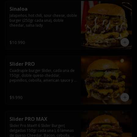
Sinaloa
Jalapeños, hot chili, sour cheese, doble 
burger (250gr cada una), doble 
cheedar, salsa lady
$10.990
Slider PRO
Cuadruple burger Slider, cada una de 
150gr, doble queso cheddar, 
pepinillos, cebolla, american sauce y 
mayonesa.
$9.990
Slider PRO MAX
Slider Pro Max!!! 6 Slider Burger( 
delgadas 150gr cada una ), 6 láminas 
de queso Cheedar, Bacon, cebolla, 