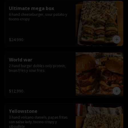
Ultimate mega box
6 hand cheeseburger, sour potato y 
tocino crispy
$24.990
World war
2 hand burger dobles only protein, 
texas fries y sour fries
$12.990
Yellowstone
3 hand volcano daniels, papas fritas 
con salsa lady, tocino crispy y 
ciboullete