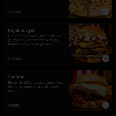
bañado en cheddar liquido y tocino 
crispy, sobre una cama de papas fritas
$10.990
Royal burger
Doble hamburguesa grillada de 250 
gr, doble queso cheddar, lechuga, 
tomate, doble tocino grillado y 
macerado en jack daniels, triple aro de 
cebolla frito, todo esto bañado en 
salsa de queso cheddar.
$10.990
Sheldon
Burger de 250 gr, queso gauda, huevo, 
tocino, mayonesa y aros de cebolla 
apanados
$9.990