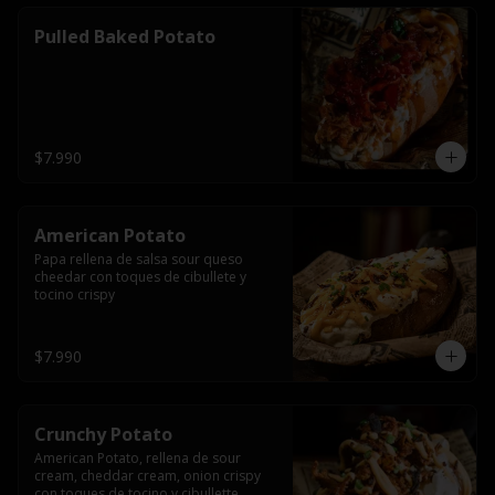
Pulled Baked Potato
$7.990
American Potato
Papa rellena de salsa sour queso 
cheedar con toques de cibullete y 
tocino crispy
$7.990
Crunchy Potato
American Potato, rellena de sour 
cream, cheddar cream, onion crispy 
con toques de tocino y cibullette