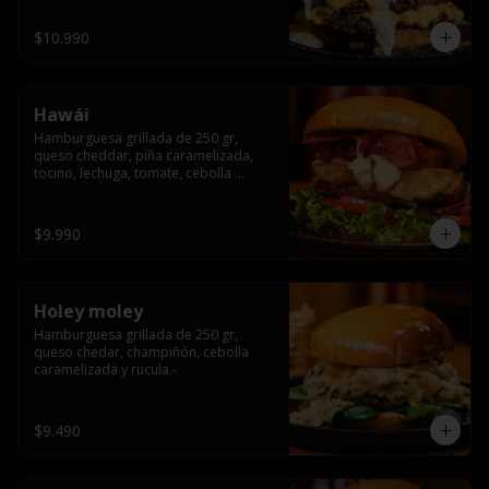
$10.990
Hawái
Hamburguesa grillada de 250 gr, 
queso cheddar, piña caramelizada, 
tocino, lechuga, tomate, cebolla 
morada, pepinillo y hawái sause.
$9.990
Holey moley
Hamburguesa grillada de 250 gr, 
queso chedar, champiñón, cebolla 
caramelizada y rucula.-
$9.490