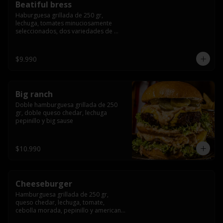
Beatiful bress
Haburguesa grillada de 250 gr, 
lechuga, tomates minuciosamente 
seleccionados, dos variedades de 
queso (cheddar & artesanal farm), 
bacon artesanal ahumado preparado 
lentamente en el grill, para finalizar 
$9.990
todo con una envolvente salsa cristal 
onion
Big ranch
Doble hamburguesa grillada de 250 
gr, doble queso chedar, lechuga 
pepinillo y big sause
$10.990
Cheeseburger
Hamburguesa grillada de 250 gr, 
queso chedar, lechuga, tomate, 
cebolla morada, pepinillo y american 
sauce.