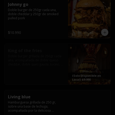
Johnny go
Doble burger de 250gr cada una, 
doble cheddar y 250gr de smoked 
pulled pork
$10.990
King of the fries
Doble burger grillada de 250gr cada 
una, acompañada de doble queso 
cheddar, doble ques gauda, tocino, 
bañado en cheddar liquido y 
culminada con tres laminas de tocinos 
(Solo Disponible en
grillados, sobre una cama de papas 
Local) $9.990
fritas twister sazoned
Living blue
Hamburguesa grillada de 250 gr, 
sobre una base de lechuga, 
acompañada por la deliciosa 
combinación de  queso azul, 