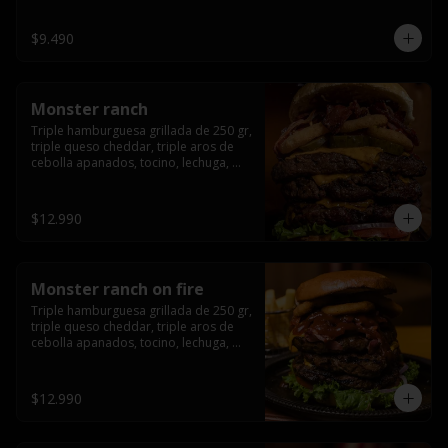
champiñón, cebolla caramelizada en 
wisky jack daniels y salsa de miel.-
$9.490
Monster ranch
Triple hamburguesa grillada de 250 gr, 
triple queso cheddar, triple aros de 
cebolla apanados, tocino, lechuga, 
tomate, cebolla morada, pepinillo y 
american sause.
$12.990
Monster ranch on fire
Triple hamburguesa grillada de 250 gr, 
triple queso cheddar, triple aros de 
cebolla apanados, tocino, lechuga, 
tomate, cebolla morada, pepinillo, 
american sause y los mejores 
jalapeños de texas.
$12.990