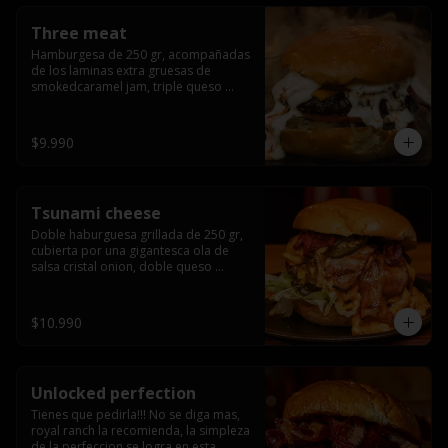
Three meat
Hamburgesa de 250 gr, acompañadas 
de los laminas extra gruesas de 
smokedcaramel jam, triple queso 
cheddar, cebolla caramelizada, queso 
crema y pimentón flambeado.
$9.990
Tsunami cheese
Doble haburguesa grillada de 250 gr, 
cubierta por una gigantesca ola de 
salsa cristal onion, doble queso 
cheddar, lechuga, bacon artesanal 
ahumado preparado lentamente en el 
grill y los mas ricos jalapeños 
$10.990
jalapeños de todo texas.
Unlocked perfection
Tienes que pedirla!!! No se diga mas, 
royal ranch la recomienda, la simpleza 
de la perfeccion se logra en esta 