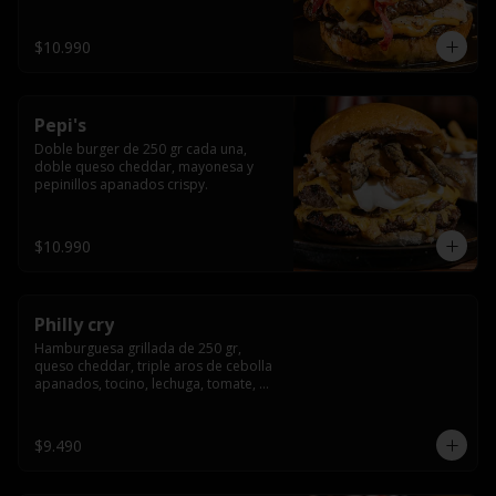
crocante
$10.990
Pepi's
Doble burger de 250 gr cada una, 
doble queso cheddar, mayonesa y 
pepinillos apanados crispy.
$10.990
Philly cry
Hamburguesa grillada de 250 gr, 
queso cheddar, triple aros de cebolla 
apanados, tocino, lechuga, tomate, 
cebolla morada, pepinillo y american 
sause.
$9.490