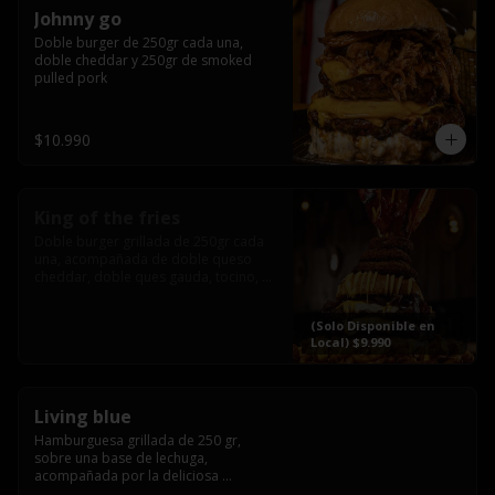
Johnny go
Doble burger de 250gr cada una, 
doble cheddar y 250gr de smoked 
pulled pork
$10.990
King of the fries
Doble burger grillada de 250gr cada 
una, acompañada de doble queso 
cheddar, doble ques gauda, tocino, 
bañado en cheddar liquido y 
culminada con tres laminas de tocinos 
(Solo Disponible en
grillados, sobre una cama de papas 
Local) $9.990
fritas twister sazoned
Living blue
Hamburguesa grillada de 250 gr, 
sobre una base de lechuga, 
acompañada por la deliciosa 
combinación de  queso azul, 