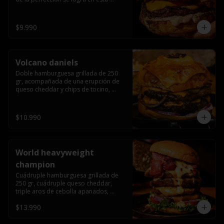
haburguesa hecha en laboratiro, 
burger 250 gr, doble queso cheddar, 
bacon secret sause, y tocino (se 
$9.990
recomienda con coccion 3/4).
Volcano daniels
Doble hamburguesa grillada de 250 
gr, acompañada de una erupción de 
queso cheddar y chips de tocino, 
crocante cebolla frita con finos cortes 
de cebolla morada y pepinillos 
americanos todo esto bañado en la 
$10.990
mejor salsa jack daniels al mas puro 
estilo royal ranch.
World heavyweight
champion
Cuádruple hamburguesa grillada de 
250 gr, cuádruple queso cheddar, 
triple aros de cebolla apanados, 
tocino, lechuga, tomate, cebolla 
$13.990
morada, pepinillo, chedar sause y los 
mejores jalapeños de texas.