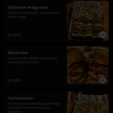
Ultimate mega box
6 hand cheeseburger, sour potato y 
tocino crispy
$24.990
World war
2 hand burger dobles only protein, 
texas fries y sour fries
$12.990
Yellowstone
3 hand volcano daniels, papas fritas 
con salsa lady, tocino crispy y 
ciboullete