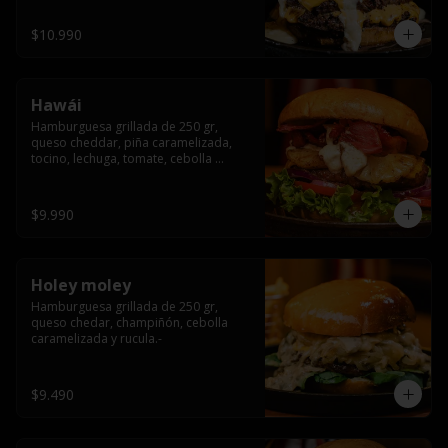
$10.990
Hawái
Hamburguesa grillada de 250 gr, 
queso cheddar, piña caramelizada, 
tocino, lechuga, tomate, cebolla 
morada, pepinillo y hawái sause.
$9.990
Holey moley
Hamburguesa grillada de 250 gr, 
queso chedar, champiñón, cebolla 
caramelizada y rucula.-
$9.490