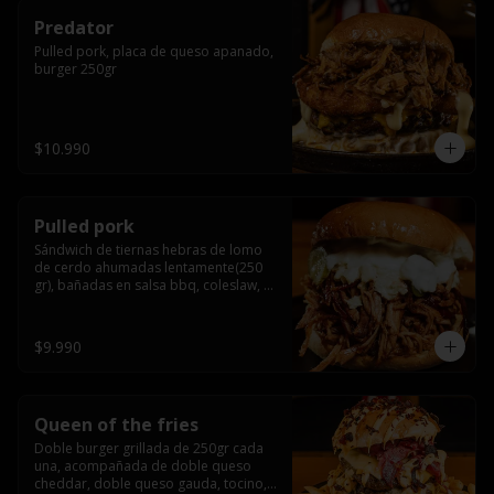
Predator
Pulled pork, placa de queso apanado, 
burger 250gr
$10.990
Pulled pork
Sándwich de tiernas hebras de lomo 
de cerdo ahumadas lentamente(250 
gr), bañadas en salsa bbq, coleslaw, 
queso crema y pepinillos dill
$9.990
Queen of the fries
Doble burger grillada de 250gr cada 
una, acompañada de doble queso 
cheddar, doble queso gauda, tocino, 