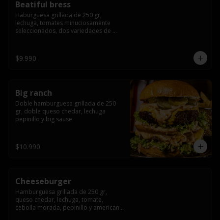
Beatiful bress
Haburguesa grillada de 250 gr, 
lechuga, tomates minuciosamente 
seleccionados, dos variedades de 
queso (cheddar & artesanal farm), 
bacon artesanal ahumado preparado 
lentamente en el grill, para finalizar 
$9.990
todo con una envolvente salsa cristal 
onion
Big ranch
Doble hamburguesa grillada de 250 
gr, doble queso chedar, lechuga 
pepinillo y big sause
$10.990
Cheeseburger
Hamburguesa grillada de 250 gr, 
queso chedar, lechuga, tomate, 
cebolla morada, pepinillo y american 
sauce.