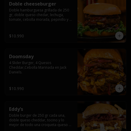
Doble cheeseburger
Doble hamburguesa grillada de 250 
gr, doble queso chedar, lechuga, 
tomate, cebolla morada, pepinillo y 
american sause.
$10.990
Doomsday
4 Slider Burger, 4 Quesos 
Cheddar,Cebolla Marinada en Jack 
Daniels.
$10.990
Eddy’s
Doble burger de 250 gr cada una, 
doble queso cheddar, tocino y lo 
mejor de todo una croqueta queso 
apanado, uff incomparable.