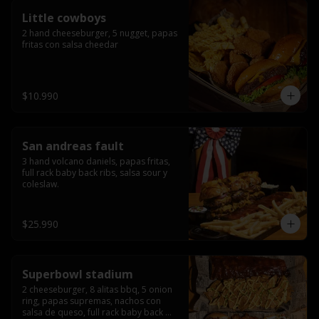
Little cowboys
2 hand cheeseburger, 5 nugget, papas 
fritas con salsa cheedar
$10.990
San andreas fault
3 hand volcano daniels, papas fritas, 
full rack baby back ribs, salsa sour y 
coleslaw.
$25.990
Superbowl stadium
2 cheeseburger, 8 alitas bbq, 5 onion 
ring, papas supremas, nachos con 
salsa de queso, full rack baby back 