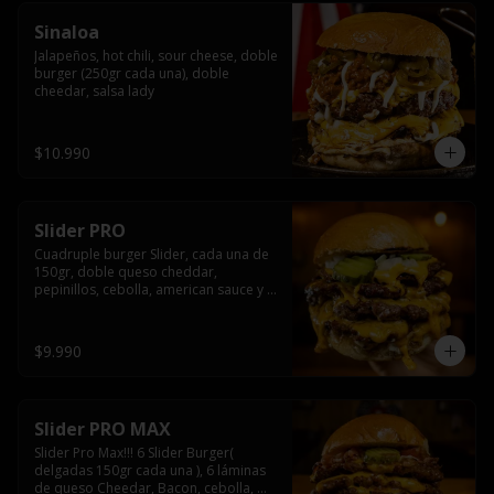
Sinaloa
Jalapeños, hot chili, sour cheese, doble 
burger (250gr cada una), doble 
cheedar, salsa lady
$10.990
Slider PRO
Cuadruple burger Slider, cada una de 
150gr, doble queso cheddar, 
pepinillos, cebolla, american sauce y 
mayonesa.
$9.990
Slider PRO MAX
Slider Pro Max!!! 6 Slider Burger( 
delgadas 150gr cada una ), 6 láminas 
de queso Cheedar, Bacon, cebolla, 