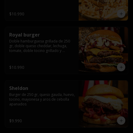
bañado en cheddar liquido y tocino 
crispy, sobre una cama de papas fritas
$10.990
Royal burger
Doble hamburguesa grillada de 250 
gr, doble queso cheddar, lechuga, 
tomate, doble tocino grillado y 
macerado en jack daniels, triple aro de 
cebolla frito, todo esto bañado en 
salsa de queso cheddar.
$10.990
Sheldon
Burger de 250 gr, queso gauda, huevo, 
tocino, mayonesa y aros de cebolla 
apanados
$9.990