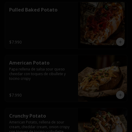
Pulled Baked Potato
$7.990
American Potato
Papa rellena de salsa sour queso 
cheedar con toques de cibullete y 
tocino crispy
$7.990
Crunchy Potato
American Potato, rellena de sour 
cream, cheddar cream, onion crispy 
con toques de tocino y cibullette