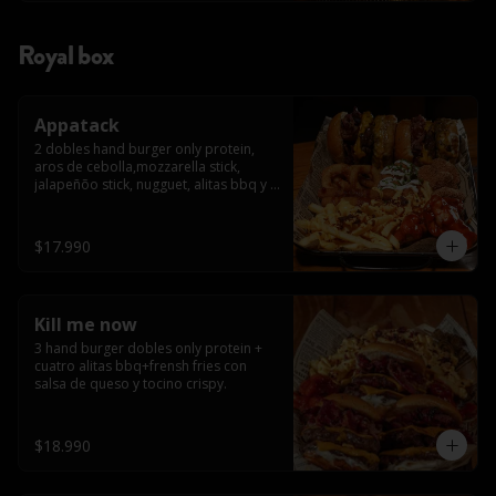
Royal box
Appatack
2 dobles hand burger only protein, 
aros de cebolla,mozzarella stick, 
jalapeñõo stick, nugguet, alitas bbq y 
frensh fries con salsa de queso y 
tocino crispy
$17.990
Kill me now
3 hand burger dobles only protein + 
cuatro alitas bbq+frensh fries con 
salsa de queso y tocino crispy.
$18.990