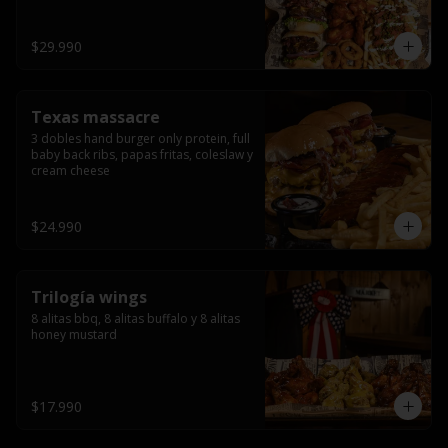
ribs.
$29.990
Texas massacre
3 dobles hand burger only protein, full 
baby back ribs, papas fritas, coleslaw y 
cream cheese
$24.990
Trilogía wings
8 alitas bbq, 8 alitas buffalo y 8 alitas 
honey mustard
$17.990