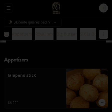
Abrir menu de navegación
Logi
¿Dónde quieres pedir?
Appetizers
Royal box
Big burger
Slider Burger
E
Appetizers
Jalapeño stick
$6.990