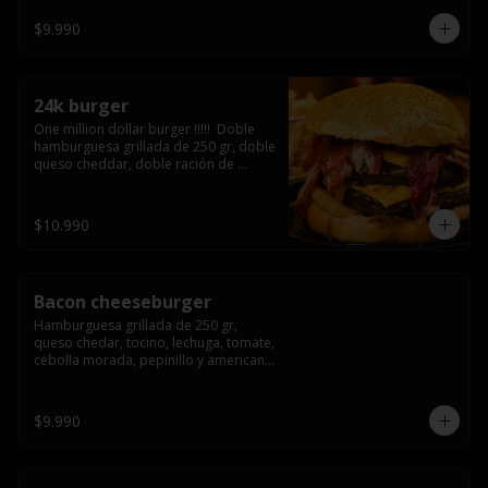
3/4) Mayonesa en la base y doble 
queso cheddar
$9.990
24k burger
One million dollar burger !!!!!  Doble 
hamburguesa grillada de 250 gr, doble 
queso cheddar, doble ración de 
bacon, triple aro de cebolla frito todo 
esto en un bollo de pan dorado con 
gold glitter
$10.990
Bacon cheeseburger
Hamburguesa grillada de 250 gr, 
queso chedar, tocino, lechuga, tomate, 
cebolla morada, pepinillo y american 
sause.
$9.990