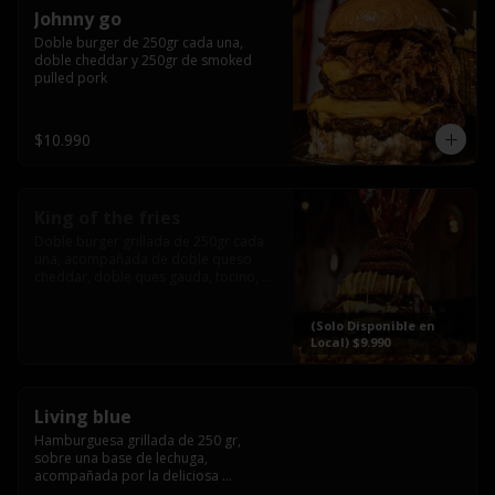
Johnny go
Doble burger de 250gr cada una, 
doble cheddar y 250gr de smoked 
pulled pork
$10.990
King of the fries
Doble burger grillada de 250gr cada 
una, acompañada de doble queso 
cheddar, doble ques gauda, tocino, 
bañado en cheddar liquido y 
culminada con tres laminas de tocinos 
(Solo Disponible en
grillados, sobre una cama de papas 
Local) $9.990
fritas twister sazoned
Living blue
Hamburguesa grillada de 250 gr, 
sobre una base de lechuga, 
acompañada por la deliciosa 
combinación de  queso azul, 