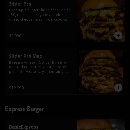
Slider Pro
Cuadruple burger Slider, cada una de 
150gr, base de mayonesa, doble 
queso cheddar, pepinillos, cebolla, 
american sauce y mayonesa.
$9.990
Slider Pro Max
Base mayonesa + 6 Slider Burger c/ 
queso cheddar (150gr C/u) + Bacon + 
pepinillos + cebolla y american Sauce
$12.990
Express Burger
BasicExpress