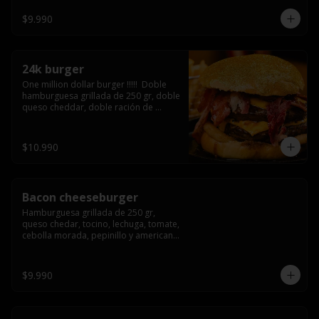
3/4) Mayonesa en la base y doble 
queso cheddar
$9.990
24k burger
One million dollar burger !!!!!  Doble 
hamburguesa grillada de 250 gr, doble 
queso cheddar, doble ración de 
bacon, triple aro de cebolla frito todo 
esto en un bollo de pan dorado con 
gold glitter
$10.990
Bacon cheeseburger
Hamburguesa grillada de 250 gr, 
queso chedar, tocino, lechuga, tomate, 
cebolla morada, pepinillo y american 
sause.
$9.990