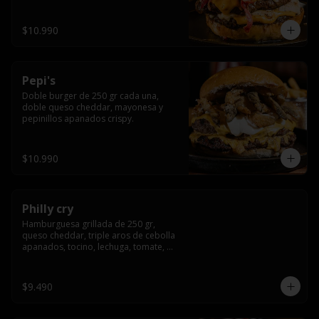
crocante
$10.990
Pepi's
Doble burger de 250 gr cada una, 
doble queso cheddar, mayonesa y 
pepinillos apanados crispy.
$10.990
Philly cry
Hamburguesa grillada de 250 gr, 
queso cheddar, triple aros de cebolla 
apanados, tocino, lechuga, tomate, 
cebolla morada, pepinillo y american 
sause.
$9.490