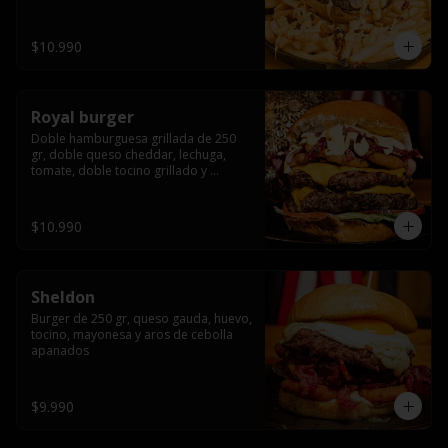
bañado en cheddar liquido y tocino 
crispy, sobre una cama de papas fritas
$10.990
Royal burger
Doble hamburguesa grillada de 250 
gr, doble queso cheddar, lechuga, 
tomate, doble tocino grillado y 
macerado en jack daniels, triple aro de 
cebolla frito, todo esto bañado en 
salsa de queso cheddar.
$10.990
Sheldon
Burger de 250 gr, queso gauda, huevo, 
tocino, mayonesa y aros de cebolla 
apanados
$9.990