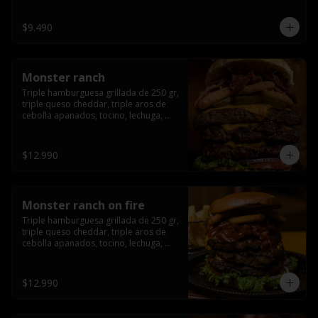
champiñón, cebolla caramelizada en 
wisky jack daniels y salsa de miel.-
$9.490
Monster ranch
Triple hamburguesa grillada de 250 gr, 
triple queso cheddar, triple aros de 
cebolla apanados, tocino, lechuga, 
tomate, cebolla morada, pepinillo y 
american sause.
$12.990
Monster ranch on fire
Triple hamburguesa grillada de 250 gr, 
triple queso cheddar, triple aros de 
cebolla apanados, tocino, lechuga, 
tomate, cebolla morada, pepinillo, 
american sause y los mejores 
jalapeños de texas.
$12.990