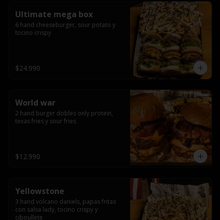
Ultimate mega box
6 hand cheeseburger, sour potato y 
tocino crispy
$24.990
World war
2 hand burger dobles only protein, 
texas fries y sour fries
$12.990
Yellowstone
3 hand volcano daniels, papas fritas 
con salsa lady, tocino crispy y 
ciboullete