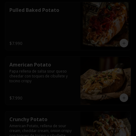
Pulled Baked Potato
$7.990
American Potato
Papa rellena de salsa sour queso 
cheedar con toques de cibullete y 
tocino crispy
$7.990
Crunchy Potato
American Potato, rellena de sour 
cream, cheddar cream, onion crispy 
con toques de tocino y cibullette