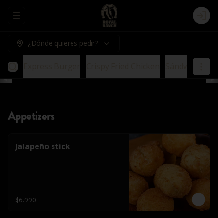
Abrir menu de navegación
Logi
¿Dónde quieres pedir?
urger
Express Burger
Crispy Fried Chicken
Sándwich
Veg
Appetizers
Jalapeño stick
$6.990