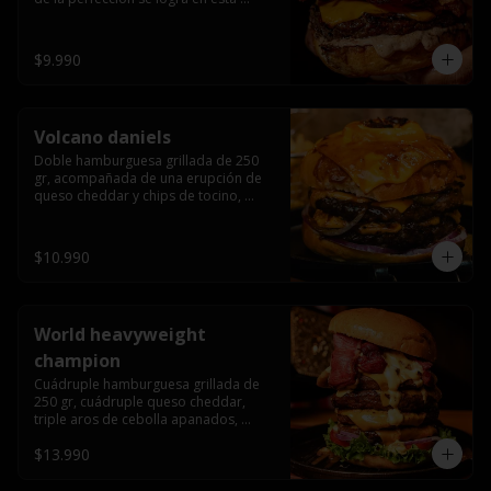
haburguesa hecha en laboratiro, 
burger 250 gr, doble queso cheddar, 
bacon secret sause, y tocino (se 
$9.990
recomienda con coccion 3/4).
Volcano daniels
Doble hamburguesa grillada de 250 
gr, acompañada de una erupción de 
queso cheddar y chips de tocino, 
crocante cebolla frita con finos cortes 
de cebolla morada y pepinillos 
americanos todo esto bañado en la 
$10.990
mejor salsa jack daniels al mas puro 
estilo royal ranch.
World heavyweight
champion
Cuádruple hamburguesa grillada de 
250 gr, cuádruple queso cheddar, 
triple aros de cebolla apanados, 
tocino, lechuga, tomate, cebolla 
$13.990
morada, pepinillo, chedar sause y los 
mejores jalapeños de texas.