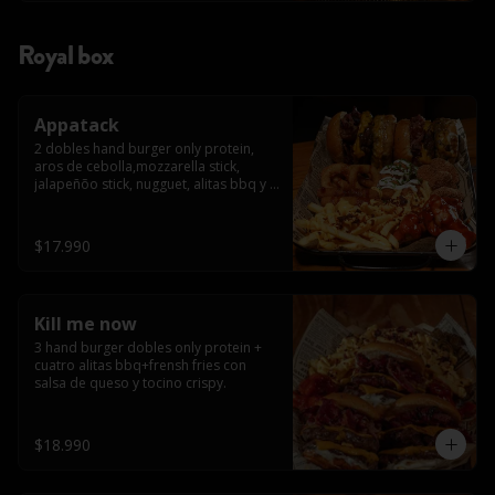
Royal box
Appatack
2 dobles hand burger only protein, 
aros de cebolla,mozzarella stick, 
jalapeñõo stick, nugguet, alitas bbq y 
frensh fries con salsa de queso y 
tocino crispy
$17.990
Kill me now
3 hand burger dobles only protein + 
cuatro alitas bbq+frensh fries con 
salsa de queso y tocino crispy.
$18.990