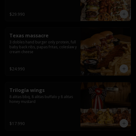
ribs.
$29.990
Texas massacre
3 dobles hand burger only protein, full 
baby back ribs, papas fritas, coleslaw y 
cream cheese
$24.990
Trilogía wings
8 alitas bbq, 8 alitas buffalo y 8 alitas 
honey mustard
$17.990