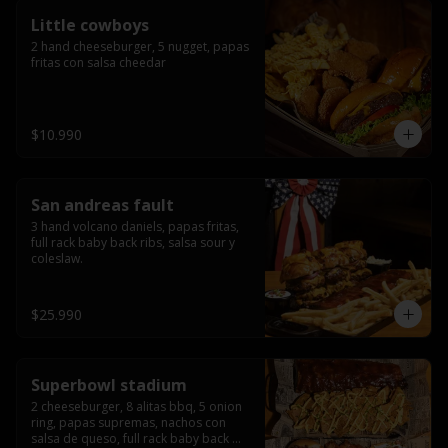
Little cowboys
2 hand cheeseburger, 5 nugget, papas 
fritas con salsa cheedar
$10.990
San andreas fault
3 hand volcano daniels, papas fritas, 
full rack baby back ribs, salsa sour y 
coleslaw.
$25.990
Superbowl stadium
2 cheeseburger, 8 alitas bbq, 5 onion 
ring, papas supremas, nachos con 
salsa de queso, full rack baby back 