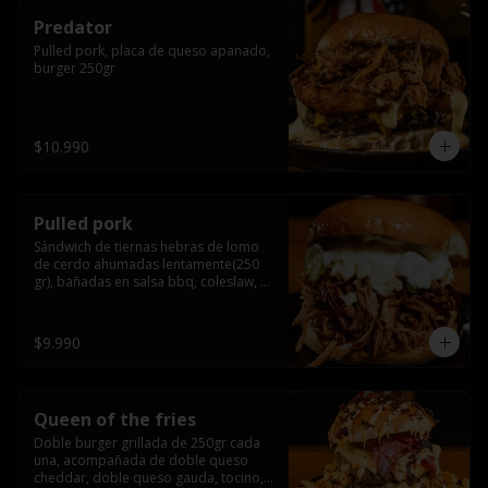
Predator
Pulled pork, placa de queso apanado, 
burger 250gr
$10.990
Pulled pork
Sándwich de tiernas hebras de lomo 
de cerdo ahumadas lentamente(250 
gr), bañadas en salsa bbq, coleslaw, 
queso crema y pepinillos dill
$9.990
Queen of the fries
Doble burger grillada de 250gr cada 
una, acompañada de doble queso 
cheddar, doble queso gauda, tocino, 