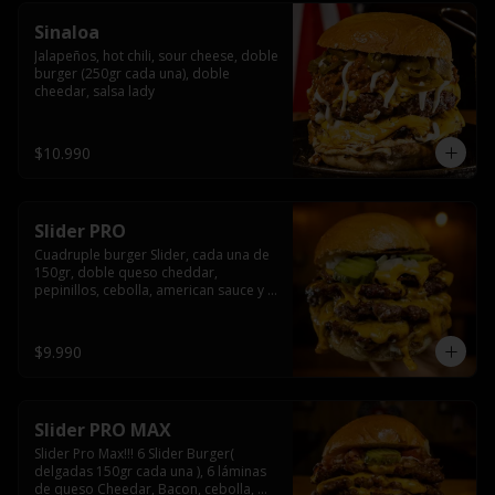
Sinaloa
Jalapeños, hot chili, sour cheese, doble 
burger (250gr cada una), doble 
cheedar, salsa lady
$10.990
Slider PRO
Cuadruple burger Slider, cada una de 
150gr, doble queso cheddar, 
pepinillos, cebolla, american sauce y 
mayonesa.
$9.990
Slider PRO MAX
Slider Pro Max!!! 6 Slider Burger( 
delgadas 150gr cada una ), 6 láminas 
de queso Cheedar, Bacon, cebolla, 