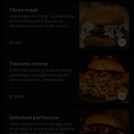
Three meat
Hamburgesa de 250 gr, acompañadas 
de los laminas extra gruesas de 
smokedcaramel jam, triple queso 
cheddar, cebolla caramelizada, queso 
crema y pimentón flambeado.
$9.990
Tsunami cheese
Doble haburguesa grillada de 250 gr, 
cubierta por una gigantesca ola de 
salsa cristal onion, doble queso 
cheddar, lechuga, bacon artesanal 
ahumado preparado lentamente en el 
grill y los mas ricos jalapeños 
$10.990
jalapeños de todo texas.
Unlocked perfection
Tienes que pedirla!!! No se diga mas, 
royal ranch la recomienda, la simpleza 
de la perfeccion se logra en esta 