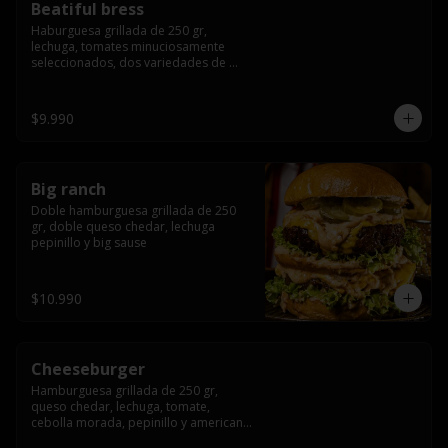
Beatiful bress
Haburguesa grillada de 250 gr, 
lechuga, tomates minuciosamente 
seleccionados, dos variedades de 
queso (cheddar & artesanal farm), 
bacon artesanal ahumado preparado 
lentamente en el grill, para finalizar 
$9.990
todo con una envolvente salsa cristal 
onion
Big ranch
Doble hamburguesa grillada de 250 
gr, doble queso chedar, lechuga 
pepinillo y big sause
$10.990
Cheeseburger
Hamburguesa grillada de 250 gr, 
queso chedar, lechuga, tomate, 
cebolla morada, pepinillo y american 
sauce.