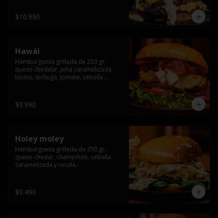
$10.990
Hawái
Hamburguesa grillada de 250 gr, 
queso cheddar, piña caramelizada, 
tocino, lechuga, tomate, cebolla 
morada, pepinillo y hawái sause.
$9.990
Holey moley
Hamburguesa grillada de 250 gr, 
queso chedar, champiñón, cebolla 
caramelizada y rucula.-
$9.490