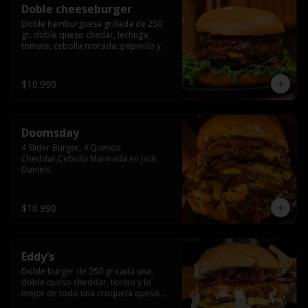
Doble cheeseburger
Doble hamburguesa grillada de 250 
gr, doble queso chedar, lechuga, 
tomate, cebolla morada, pepinillo y 
american sause.
$10.990
Doomsday
4 Slider Burger, 4 Quesos 
Cheddar,Cebolla Marinada en Jack 
Daniels.
$10.990
Eddy’s
Doble burger de 250 gr cada una, 
doble queso cheddar, tocino y lo 
mejor de todo una croqueta queso 
apanado, uff incomparable.