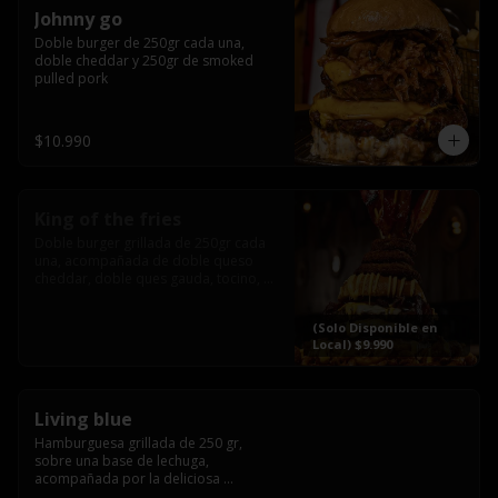
Johnny go
Doble burger de 250gr cada una, 
doble cheddar y 250gr de smoked 
pulled pork
$10.990
King of the fries
Doble burger grillada de 250gr cada 
una, acompañada de doble queso 
cheddar, doble ques gauda, tocino, 
bañado en cheddar liquido y 
culminada con tres laminas de tocinos 
(Solo Disponible en
grillados, sobre una cama de papas 
Local) $9.990
fritas twister sazoned
Living blue
Hamburguesa grillada de 250 gr, 
sobre una base de lechuga, 
acompañada por la deliciosa 
combinación de  queso azul, 