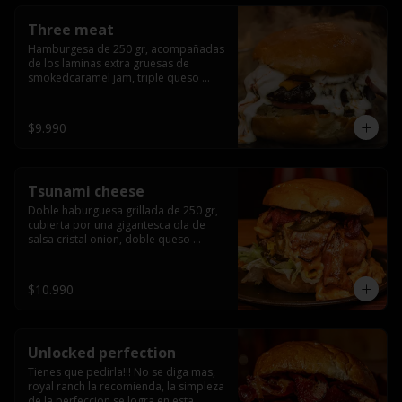
Three meat
Hamburgesa de 250 gr, acompañadas 
de los laminas extra gruesas de 
smokedcaramel jam, triple queso 
cheddar, cebolla caramelizada, queso 
crema y pimentón flambeado.
$9.990
Tsunami cheese
Doble haburguesa grillada de 250 gr, 
cubierta por una gigantesca ola de 
salsa cristal onion, doble queso 
cheddar, lechuga, bacon artesanal 
ahumado preparado lentamente en el 
grill y los mas ricos jalapeños 
$10.990
jalapeños de todo texas.
Unlocked perfection
Tienes que pedirla!!! No se diga mas, 
royal ranch la recomienda, la simpleza 
de la perfeccion se logra en esta 