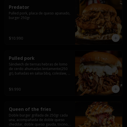
Predator
Pulled pork, placa de queso apanado, 
burger 250gr
$10.990
Pulled pork
Sándwich de tiernas hebras de lomo 
de cerdo ahumadas lentamente(250 
gr), bañadas en salsa bbq, coleslaw, 
queso crema y pepinillos dill
$9.990
Queen of the fries
Doble burger grillada de 250gr cada 
una, acompañada de doble queso 
cheddar, doble queso gauda, tocino, 