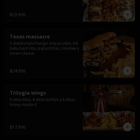
ribs.
$29.990
Texas massacre
3 dobles hand burger only protein, full 
baby back ribs, papas fritas, coleslaw y 
cream cheese
$24.990
Trilogía wings
8 alitas bbq, 8 alitas buffalo y 8 alitas 
honey mustard
$17.990