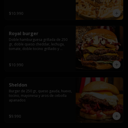
bañado en cheddar liquido y tocino 
crispy, sobre una cama de papas fritas
$10.990
Royal burger
Doble hamburguesa grillada de 250 
gr, doble queso cheddar, lechuga, 
tomate, doble tocino grillado y 
macerado en jack daniels, triple aro de 
cebolla frito, todo esto bañado en 
salsa de queso cheddar.
$10.990
Sheldon
Burger de 250 gr, queso gauda, huevo, 
tocino, mayonesa y aros de cebolla 
apanados
$9.990