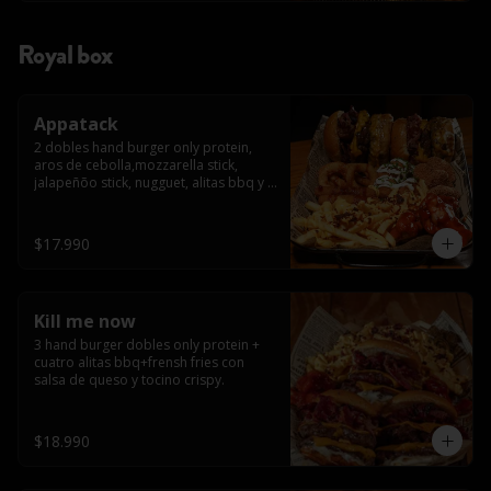
Royal box
Appatack
2 dobles hand burger only protein, 
aros de cebolla,mozzarella stick, 
jalapeñõo stick, nugguet, alitas bbq y 
frensh fries con salsa de queso y 
tocino crispy
$17.990
Kill me now
3 hand burger dobles only protein + 
cuatro alitas bbq+frensh fries con 
salsa de queso y tocino crispy.
$18.990