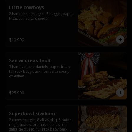
Little cowboys
2 hand cheeseburger, 5 nugget, papas 
fritas con salsa cheedar
$10.990
San andreas fault
3 hand volcano daniels, papas fritas, 
full rack baby back ribs, salsa sour y 
coleslaw.
$25.990
Superbowl stadium
2 cheeseburger, 8 alitas bbq, 5 onion 
ring, papas supremas, nachos con 
salsa de queso, full rack baby back 