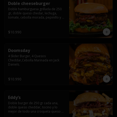
Doble cheeseburger
Doble hamburguesa grillada de 250 
gr, doble queso chedar, lechuga, 
tomate, cebolla morada, pepinillo y 
american sause.
$10.990
Doomsday
4 Slider Burger, 4 Quesos 
Cheddar,Cebolla Marinada en Jack 
Daniels.
$10.990
Eddy’s
Doble burger de 250 gr cada una, 
doble queso cheddar, tocino y lo 
mejor de todo una croqueta queso 
apanado, uff incomparable.