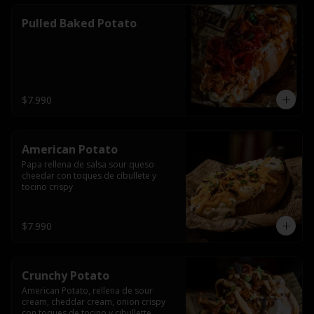
Pulled Baked Potato
$7.990
American Potato
Papa rellena de salsa sour queso 
cheedar con toques de cibullete y 
tocino crispy
$7.990
Crunchy Potato
American Potato, rellena de sour 
cream, cheddar cream, onion crispy 
con toques de tocino y cibullette