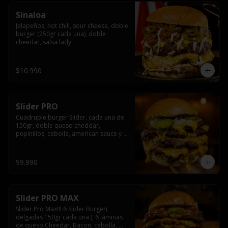
Sinaloa
Jalapeños, hot chili, sour cheese, doble 
burger (250gr cada una), doble 
cheedar, salsa lady
$10.990
Slider PRO
Cuadruple burger Slider, cada una de 
150gr, doble queso cheddar, 
pepinillos, cebolla, american sauce y 
mayonesa.
$9.990
Slider PRO MAX
Slider Pro Max!!! 6 Slider Burger( 
delgadas 150gr cada una ), 6 láminas 
de queso Cheedar, Bacon, cebolla, 