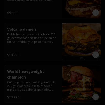
haburguesa hecha en laboratiro, 
burger 250 gr, doble queso cheddar, 
bacon secret sause, y tocino (se 
$9.990
recomienda con coccion 3/4).
Volcano daniels
Doble hamburguesa grillada de 250 
gr, acompañada de una erupción de 
queso cheddar y chips de tocino, 
crocante cebolla frita con finos cortes 
de cebolla morada y pepinillos 
americanos todo esto bañado en la 
$10.990
mejor salsa jack daniels al mas puro 
estilo royal ranch.
World heavyweight
champion
Cuádruple hamburguesa grillada de 
250 gr, cuádruple queso cheddar, 
triple aros de cebolla apanados, 
tocino, lechuga, tomate, cebolla 
$13.990
morada, pepinillo, chedar sause y los 
mejores jalapeños de texas.