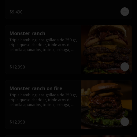
champiñón, cebolla caramelizada en 
wisky jack daniels y salsa de miel.-
$9.490
Monster ranch
Triple hamburguesa grillada de 250 gr, 
triple queso cheddar, triple aros de 
cebolla apanados, tocino, lechuga, 
tomate, cebolla morada, pepinillo y 
american sause.
$12.990
Monster ranch on fire
Triple hamburguesa grillada de 250 gr, 
triple queso cheddar, triple aros de 
cebolla apanados, tocino, lechuga, 
tomate, cebolla morada, pepinillo, 
american sause y los mejores 
jalapeños de texas.
$12.990