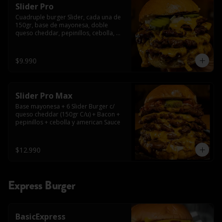
Slider Pro
Cuadruple burger Slider, cada una de 
150gr, base de mayonesa, doble 
queso cheddar, pepinillos, cebolla, 
american sauce y mayonesa.
$9.990
Slider Pro Max
Base mayonesa + 6 Slider Burger c/ 
queso cheddar (150gr C/u) + Bacon + 
pepinillos + cebolla y american Sauce
$12.990
Express Burger
BasicExpress