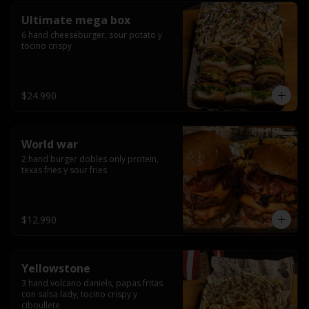
Ultimate mega box
6 hand cheeseburger, sour potato y 
tocino crispy
$24.990
World war
2 hand burger dobles only protein, 
texas fries y sour fries
$12.990
Yellowstone
3 hand volcano daniels, papas fritas 
con salsa lady, tocino crispy y 
ciboullete