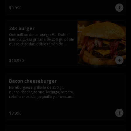
3/4) Mayonesa en la base y doble 
queso cheddar
$9.990
24k burger
One million dollar burger !!!!!  Doble 
hamburguesa grillada de 250 gr, doble 
queso cheddar, doble ración de 
bacon, triple aro de cebolla frito todo 
esto en un bollo de pan dorado con 
gold glitter
$10.990
Bacon cheeseburger
Hamburguesa grillada de 250 gr, 
queso chedar, tocino, lechuga, tomate, 
cebolla morada, pepinillo y american 
sause.
$9.990