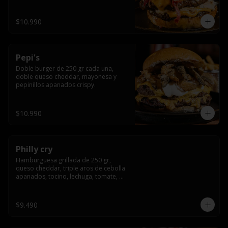
crocante
$10.990
Pepi's
Doble burger de 250 gr cada una, 
doble queso cheddar, mayonesa y 
pepinillos apanados crispy.
$10.990
Philly cry
Hamburguesa grillada de 250 gr, 
queso cheddar, triple aros de cebolla 
apanados, tocino, lechuga, tomate, 
cebolla morada, pepinillo y american 
sause.
$9.490