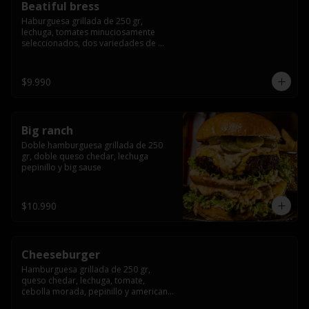
Beatiful bress
Haburguesa grillada de 250 gr, 
lechuga, tomates minuciosamente 
seleccionados, dos variedades de 
queso (cheddar & artesanal farm), 
bacon artesanal ahumado preparado 
lentamente en el grill, para finalizar 
$9.990
todo con una envolvente salsa cristal 
onion
Big ranch
Doble hamburguesa grillada de 250 
gr, doble queso chedar, lechuga 
pepinillo y big sause
$10.990
Cheeseburger
Hamburguesa grillada de 250 gr, 
queso chedar, lechuga, tomate, 
cebolla morada, pepinillo y american 
sauce.