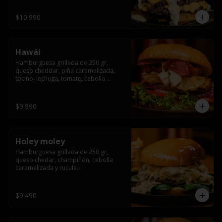
$10.990
Hawái
Hamburguesa grillada de 250 gr, 
queso cheddar, piña caramelizada, 
tocino, lechuga, tomate, cebolla 
morada, pepinillo y hawái sause.
$9.990
Holey moley
Hamburguesa grillada de 250 gr, 
queso chedar, champiñón, cebolla 
caramelizada y rucula.-
$9.490