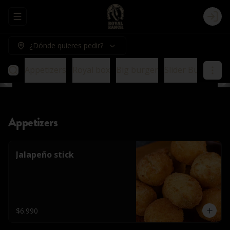
Abrir menu de navegación
Logi
¿Dónde quieres pedir?
Appetizers
Royal box
Big burger
Slider Burger
E
Appetizers
Jalapeño stick
$6.990