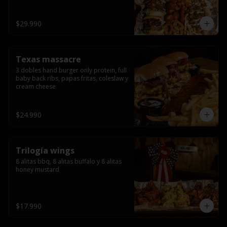
ribs.
$29.990
Texas massacre
3 dobles hand burger only protein, full 
baby back ribs, papas fritas, coleslaw y 
cream cheese
$24.990
Trilogía wings
8 alitas bbq, 8 alitas buffalo y 8 alitas 
honey mustard
$17.990