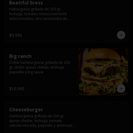
Beatiful bress
Haburguesa grillada de 250 gr, 
lechuga, tomates minuciosamente 
seleccionados, dos variedades de 
queso (cheddar & artesanal farm), 
bacon artesanal ahumado preparado 
lentamente en el grill, para finalizar 
$9.990
todo con una envolvente salsa cristal 
onion
Big ranch
Doble hamburguesa grillada de 250 
gr, doble queso chedar, lechuga 
pepinillo y big sause
$10.990
Cheeseburger
Hamburguesa grillada de 250 gr, 
queso chedar, lechuga, tomate, 
cebolla morada, pepinillo y american 
sauce.