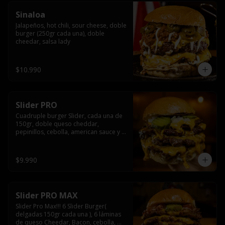
Sinaloa
Jalapeños, hot chili, sour cheese, doble 
burger (250gr cada una), doble 
cheedar, salsa lady
$10.990
Slider PRO
Cuadruple burger Slider, cada una de 
150gr, doble queso cheddar, 
pepinillos, cebolla, american sauce y 
mayonesa.
$9.990
Slider PRO MAX
Slider Pro Max!!! 6 Slider Burger( 
delgadas 150gr cada una ), 6 láminas 
de queso Cheedar, Bacon, cebolla, 