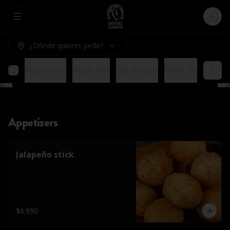
Abrir menu de navegación
Logi
¿Dónde quieres pedir?
Appetizers
Royal box
Big burger
Slider Burger
E
Appetizers
Jalapeño stick
$6.990