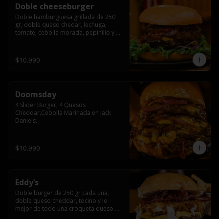
Doble cheeseburger
Doble hamburguesa grillada de 250 
gr, doble queso chedar, lechuga, 
tomate, cebolla morada, pepinillo y 
american sause.
$10.990
Doomsday
4 Slider Burger, 4 Quesos 
Cheddar,Cebolla Marinada en Jack 
Daniels.
$10.990
Eddy’s
Doble burger de 250 gr cada una, 
doble queso cheddar, tocino y lo 
mejor de todo una croqueta queso 
apanado, uff incomparable.