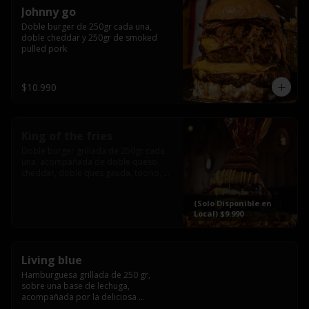
Johnny go
Doble burger de 250gr cada una, 
doble cheddar y 250gr de smoked 
pulled pork
$10.990
King of the fries
Doble burger grillada de 250gr cada 
una, acompañada de doble queso 
cheddar, doble ques gauda, tocino, 
bañado en cheddar liquido y 
culminada con tres laminas de tocinos 
(Solo Disponible en
grillados, sobre una cama de papas 
Local) $9.990
fritas twister sazoned
Living blue
Hamburguesa grillada de 250 gr, 
sobre una base de lechuga, 
acompañada por la deliciosa 
combinación de  queso azul, 