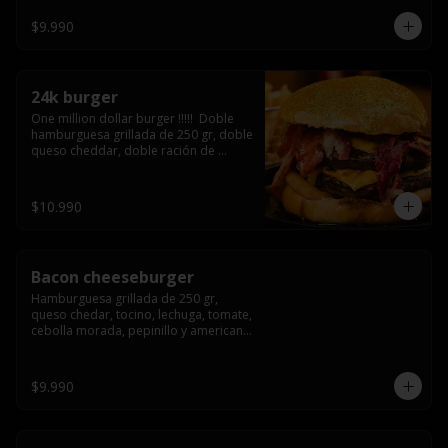
3/4) Mayonesa en la base y doble 
queso cheddar
$9.990
24k burger
One million dollar burger !!!!!  Doble 
hamburguesa grillada de 250 gr, doble 
queso cheddar, doble ración de 
bacon, triple aro de cebolla frito todo 
esto en un bollo de pan dorado con 
gold glitter
$10.990
Bacon cheeseburger
Hamburguesa grillada de 250 gr, 
queso chedar, tocino, lechuga, tomate, 
cebolla morada, pepinillo y american 
sause.
$9.990