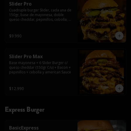
Slider Pro
Cuadruple burger Slider, cada una de 
150gr, base de mayonesa, doble 
queso cheddar, pepinillos, cebolla, 
american sauce y mayonesa.
$9.990
Slider Pro Max
Base mayonesa + 6 Slider Burger c/ 
queso cheddar (150gr C/u) + Bacon + 
pepinillos + cebolla y american Sauce
$12.990
Express Burger
BasicExpress