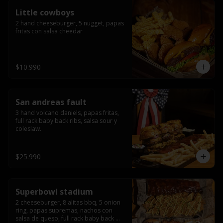
Little cowboys
2 hand cheeseburger, 5 nugget, papas 
fritas con salsa cheedar
$10.990
San andreas fault
3 hand volcano daniels, papas fritas, 
full rack baby back ribs, salsa sour y 
coleslaw.
$25.990
Superbowl stadium
2 cheeseburger, 8 alitas bbq, 5 onion 
ring, papas supremas, nachos con 
salsa de queso, full rack baby back 