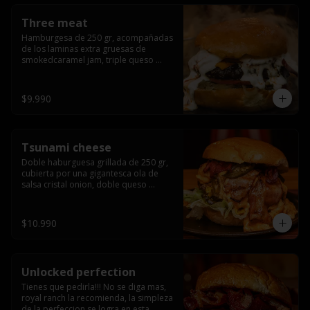
Three meat
Hamburgesa de 250 gr, acompañadas 
de los laminas extra gruesas de 
smokedcaramel jam, triple queso 
cheddar, cebolla caramelizada, queso 
crema y pimentón flambeado.
$9.990
Tsunami cheese
Doble haburguesa grillada de 250 gr, 
cubierta por una gigantesca ola de 
salsa cristal onion, doble queso 
cheddar, lechuga, bacon artesanal 
ahumado preparado lentamente en el 
grill y los mas ricos jalapeños 
$10.990
jalapeños de todo texas.
Unlocked perfection
Tienes que pedirla!!! No se diga mas, 
royal ranch la recomienda, la simpleza 
de la perfeccion se logra en esta 