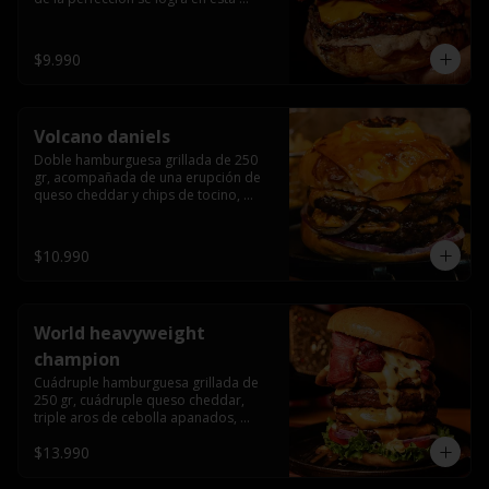
haburguesa hecha en laboratiro, 
burger 250 gr, doble queso cheddar, 
bacon secret sause, y tocino (se 
$9.990
recomienda con coccion 3/4).
Volcano daniels
Doble hamburguesa grillada de 250 
gr, acompañada de una erupción de 
queso cheddar y chips de tocino, 
crocante cebolla frita con finos cortes 
de cebolla morada y pepinillos 
americanos todo esto bañado en la 
$10.990
mejor salsa jack daniels al mas puro 
estilo royal ranch.
World heavyweight
champion
Cuádruple hamburguesa grillada de 
250 gr, cuádruple queso cheddar, 
triple aros de cebolla apanados, 
tocino, lechuga, tomate, cebolla 
$13.990
morada, pepinillo, chedar sause y los 
mejores jalapeños de texas.