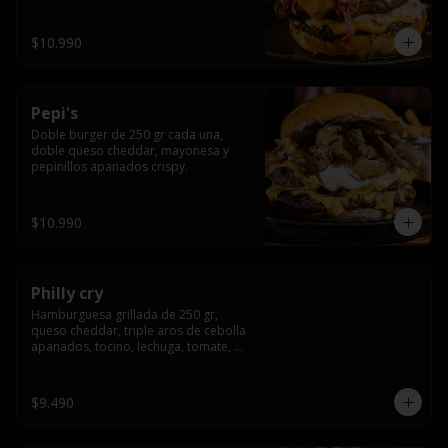
crocante
$10.990
Pepi's
Doble burger de 250 gr cada una, 
doble queso cheddar, mayonesa y 
pepinillos apanados crispy.
$10.990
Philly cry
Hamburguesa grillada de 250 gr, 
queso cheddar, triple aros de cebolla 
apanados, tocino, lechuga, tomate, 
cebolla morada, pepinillo y american 
sause.
$9.490