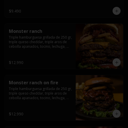
champiñón, cebolla caramelizada en 
wisky jack daniels y salsa de miel.-
$9.490
Monster ranch
Triple hamburguesa grillada de 250 gr, 
triple queso cheddar, triple aros de 
cebolla apanados, tocino, lechuga, 
tomate, cebolla morada, pepinillo y 
american sause.
$12.990
Monster ranch on fire
Triple hamburguesa grillada de 250 gr, 
triple queso cheddar, triple aros de 
cebolla apanados, tocino, lechuga, 
tomate, cebolla morada, pepinillo, 
american sause y los mejores 
jalapeños de texas.
$12.990