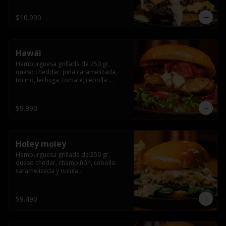
$10.990
Hawái
Hamburguesa grillada de 250 gr, 
queso cheddar, piña caramelizada, 
tocino, lechuga, tomate, cebolla 
morada, pepinillo y hawái sause.
$9.990
Holey moley
Hamburguesa grillada de 250 gr, 
queso chedar, champiñón, cebolla 
caramelizada y rucula.-
$9.490