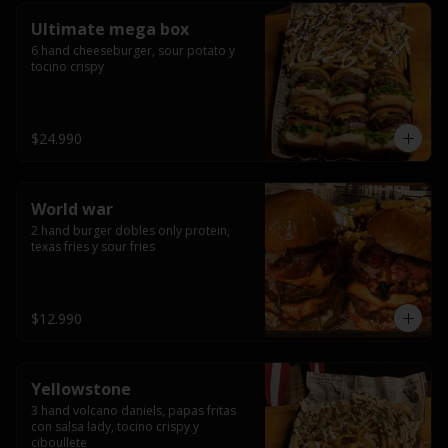
Ultimate mega box
6 hand cheeseburger, sour potato y 
tocino crispy
$24.990
World war
2 hand burger dobles only protein, 
texas fries y sour fries
$12.990
Yellowstone
3 hand volcano daniels, papas fritas 
con salsa lady, tocino crispy y 
ciboullete