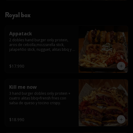
Royal box
Appatack
2 dobles hand burger only protein, 
aros de cebolla,mozzarella stick, 
jalapeñõo stick, nugguet, alitas bbq y 
frensh fries con salsa de queso y 
tocino crispy
$17.990
Kill me now
3 hand burger dobles only protein + 
cuatro alitas bbq+frensh fries con 
salsa de queso y tocino crispy.
$18.990