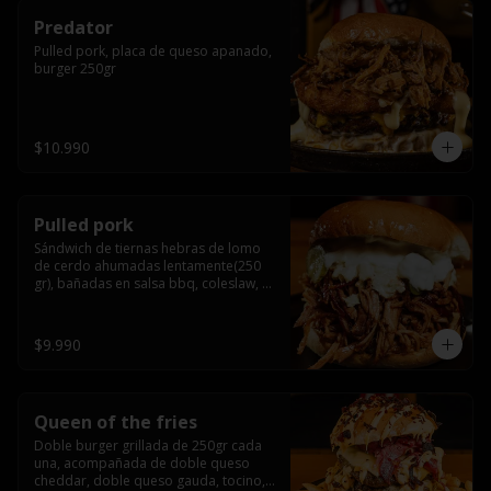
Predator
Pulled pork, placa de queso apanado, 
burger 250gr
$10.990
Pulled pork
Sándwich de tiernas hebras de lomo 
de cerdo ahumadas lentamente(250 
gr), bañadas en salsa bbq, coleslaw, 
queso crema y pepinillos dill
$9.990
Queen of the fries
Doble burger grillada de 250gr cada 
una, acompañada de doble queso 
cheddar, doble queso gauda, tocino, 