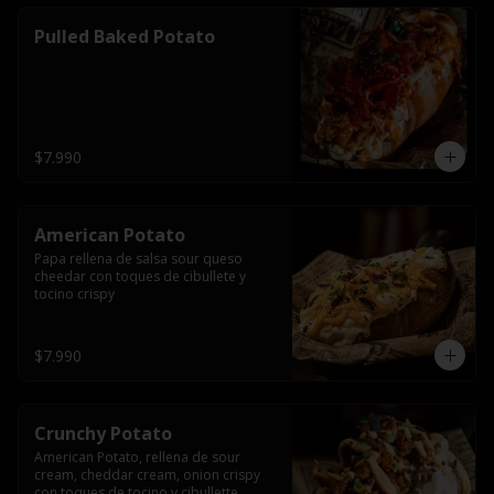
Pulled Baked Potato
$7.990
American Potato
Papa rellena de salsa sour queso 
cheedar con toques de cibullete y 
tocino crispy
$7.990
Crunchy Potato
American Potato, rellena de sour 
cream, cheddar cream, onion crispy 
con toques de tocino y cibullette