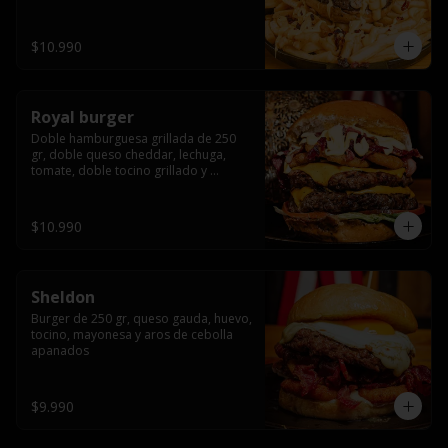
bañado en cheddar liquido y tocino 
crispy, sobre una cama de papas fritas
$10.990
Royal burger
Doble hamburguesa grillada de 250 
gr, doble queso cheddar, lechuga, 
tomate, doble tocino grillado y 
macerado en jack daniels, triple aro de 
cebolla frito, todo esto bañado en 
salsa de queso cheddar.
$10.990
Sheldon
Burger de 250 gr, queso gauda, huevo, 
tocino, mayonesa y aros de cebolla 
apanados
$9.990