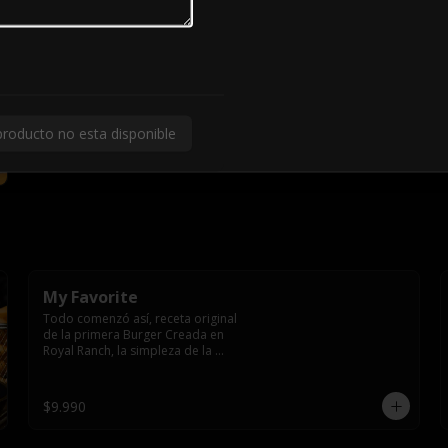
producto no esta disponible
My Favorite
Todo comenzó así, receta original 
de la primera Burger Creada en 
Royal Ranch, la simpleza de la 
perfección, Burger 250 gr (se 
recomienda cocción 3/4) 
Mayonesa en la base y doble 
$9.990
queso cheddar