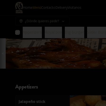
Home
Menú
Contacto
Delivery
Visitanos
¿Dónde quieres pedir?
Appetizers
Royal box
Big burger
Slider Bur
Appetizers
Jalapeño stick