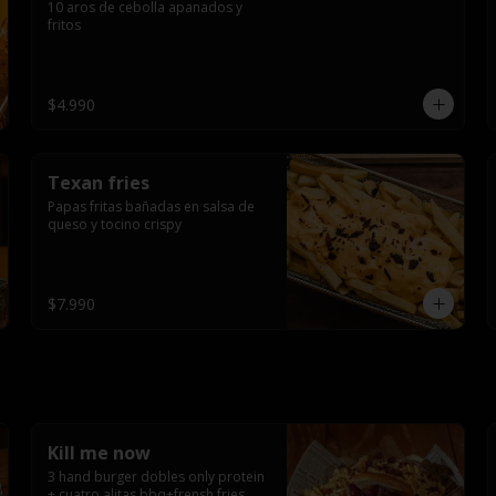
10 aros de cebolla apanados y 
fritos
$4.990
Texan fries
Papas fritas bañadas en salsa de 
queso y tocino crispy
$7.990
Kill me now
3 hand burger dobles only protein 
+ cuatro alitas bbq+frensh fries 