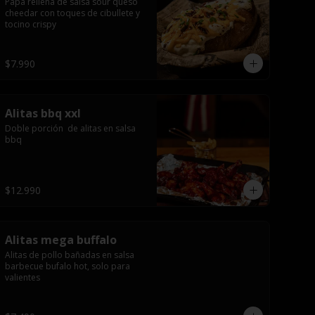
Papa rellena de salsa sour queso 
cheedar con toques de cibullete y 
tocino crispy
$7.990
Alitas bbq xxl
Doble porción  de alitas en salsa 
bbq
$12.990
Alitas mega buffalo
Alitas de pollo bañadas en salsa 
barbecue bufalo hot, solo para 
valientes