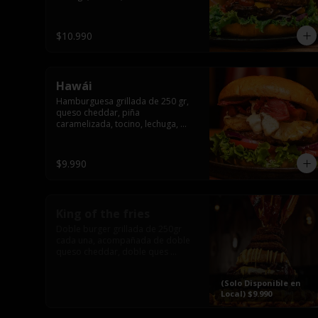
pepinillo y american sause.
$10.990
Hawái
Hamburguesa grillada de 250 gr, 
queso cheddar, piña 
caramelizada, tocino, lechuga, 
tomate, cebolla morada, pepinillo 
y hawái sause.
$9.990
King of the fries
Doble burger grillada de 250gr 
cada una, acompañada de doble 
queso cheddar, doble ques 
gauda, tocino, bañado en cheddar 
liquido y culminada con tres 
(Solo Disponible en
laminas de tocinos grillados, 
Local) $9.990
sobre una cama de papas fritas 
twister sazoned