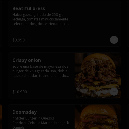
Beatiful bress
Haburguesa grillada de 250 gr, 
lechuga, tomates minuciosamente 
seleccionados, dos variedades de 
queso (cheddar & artesanal farm), 
bacon artesanal ahumado 
preparado lentamente en el grill, 
$9.990
para finalizar todo con una 
envolvente salsa cristal onion
Crispy onion
Sobre una base de mayonesa dos 
burger de 250 gr cada una, doble 
queso cheddar, tocino ahumado y 
cebolla caramelizada crispy.
$10.990
Doomsday
4 Slider Burger, 4 Quesos 
Cheddar,Cebolla Marinada en Jack 
Daniels.