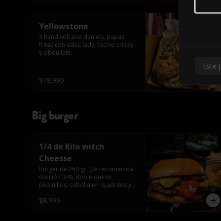
Yellowstone
3 hand volcano daniels, papas 
fritas con salsa lady, tocino crispy 
y ciboullete
Este 
$18.990
Big burger
1/4 de Kilo witch
Cheesse
Burger de 250 gr. (se recomienda 
cocción 3/4), doble queso, 
pepinillos, cebolla en cuadritos y 
salsa americana.
$8.990