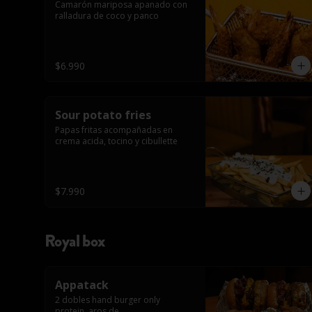
Camarón mariposa apanado con 
ralladura de coco y panco
$6.990
Sour potato fries
Papas fritas acompañadas en 
crema acida, tocino y cibullette
$7.990
Royal box
Appatack
2 dobles hand burger only 
protein, aros de 