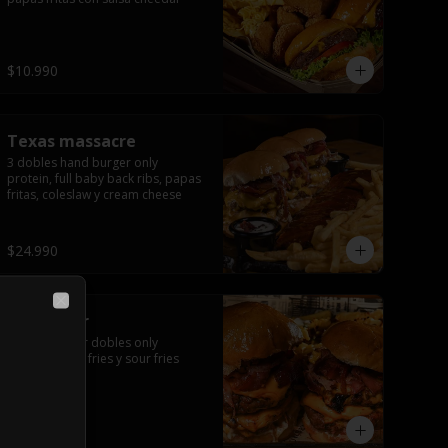
$10.990
Texas massacre
3 dobles hand burger only 
protein, full baby back ribs, papas 
fritas, coleslaw y cream cheese
$24.990
Close
World war
2 hand burger dobles only 
protein, texas fries y sour fries
$12.990