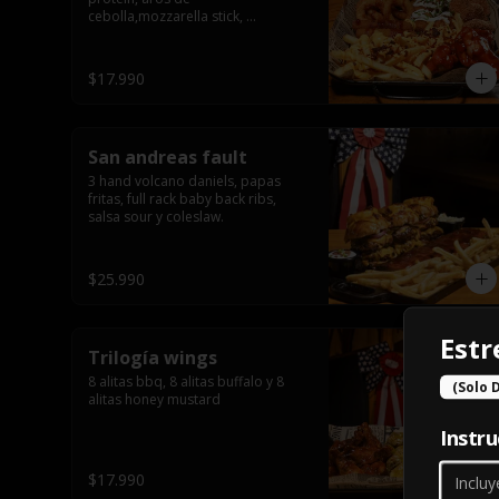
cebolla,mozzarella stick, 
jalapeñõo stick, nugguet, alitas 
bbq y frensh fries con salsa de 
queso y tocino crispy
$17.990
San andreas fault
3 hand volcano daniels, papas 
fritas, full rack baby back ribs, 
salsa sour y coleslaw.
$25.990
Est
Trilogía wings
8 alitas bbq, 8 alitas buffalo y 8 
(Solo 
alitas honey mustard
Instru
$17.990