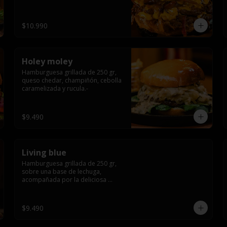
$10.990
Holey moley
Hamburguesa grillada de 250 gr, 
queso chedar, champiñón, cebolla 
caramelizada y rucula.-
$9.490
Living blue
Hamburguesa grillada de 250 gr, 
sobre una base de lechuga, 
acompañada por la deliciosa 
combinación de  queso azul, 
champiñón, cebolla caramelizada 
en wisky jack daniels y salsa de 
$9.490
miel.-