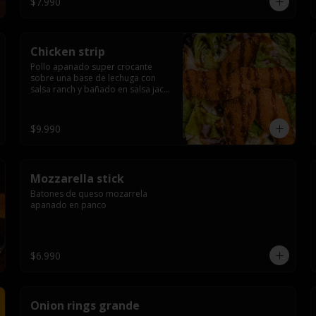
$7.990
Chicken strip
Pollo apanado super crocante 
sobre una base de lechuga con 
salsa ranch y bañado en salsa jack 
daniels
$9.990
Mozzarella stick
Batones de queso mozarrela 
apanado en panco
$6.990
Onion rings grande