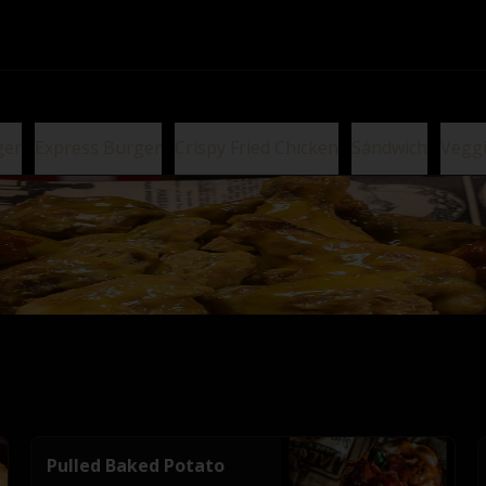
ger
Express Burger
Crispy Fried Chicken
Sándwich
Vegg
Pulled Baked Potato