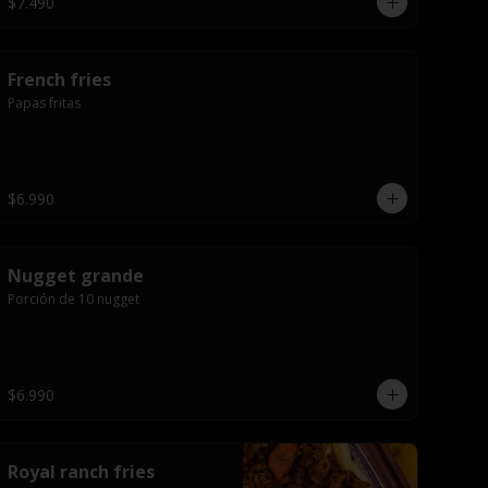
$7.490
French fries
Papas fritas
$6.990
Nugget grande
Porción de 10 nugget
$6.990
Royal ranch fries