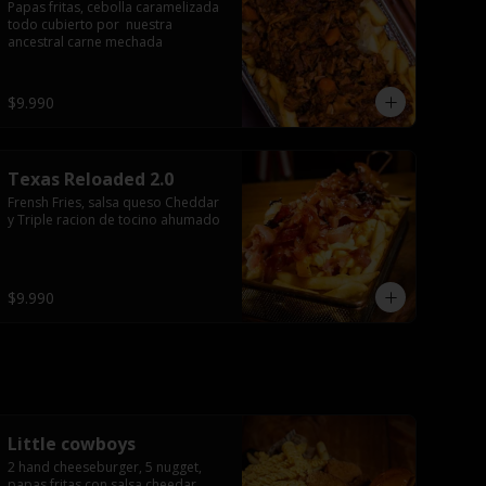
Papas fritas, cebolla caramelizada 
todo cubierto por  nuestra 
ancestral carne mechada
$9.990
Texas Reloaded 2.0
Frensh Fries, salsa queso Cheddar 
y Triple racion de tocino ahumado
$9.990
Little cowboys
2 hand cheeseburger, 5 nugget, 
papas fritas con salsa cheedar