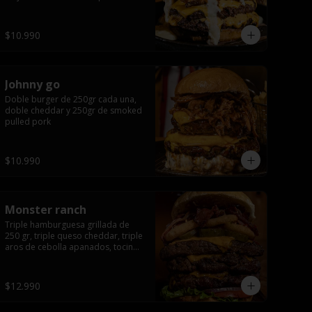
queso apanado, uff incomparable.
$10.990
Johnny go
Doble burger de 250gr cada una, 
doble cheddar y 250gr de smoked 
pulled pork
$10.990
Monster ranch
Triple hamburguesa grillada de 
250 gr, triple queso cheddar, triple 
aros de cebolla apanados, tocino, 
lechuga, tomate, cebolla morada, 
pepinillo y american sause.
$12.990