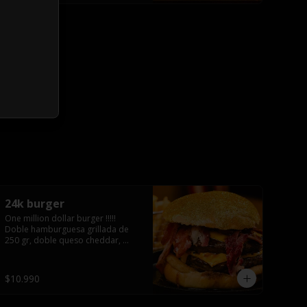
24k burger
One million dollar burger !!!!!  
Doble hamburguesa grillada de 
250 gr, doble queso cheddar, 
doble ración de bacon, triple aro 
de cebolla frito todo esto en un 
bollo de pan dorado con gold 
$10.990
glitter