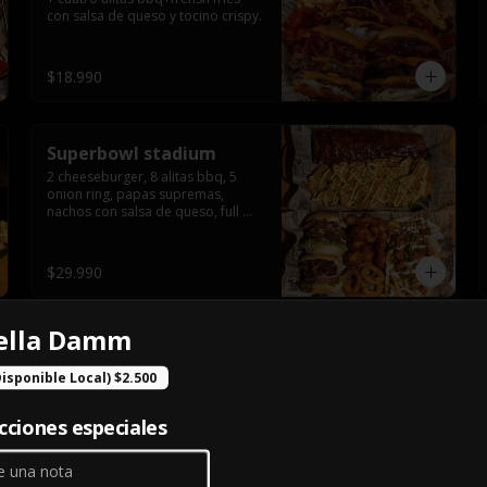
con salsa de queso y tocino crispy.
$18.990
Superbowl stadium
2 cheeseburger, 8 alitas bbq, 5 
onion ring, papas supremas, 
nachos con salsa de queso, full 
rack baby back ribs.
$29.990
rella Damm
Ultimate mega box
6 hand cheeseburger, sour potato 
Disponible Local) $2.500
y tocino crispy
cciones especiales
$24.990