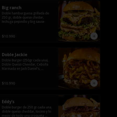
Big ranch
Doble hamburguesa grillada de 
250 gr, doble queso chedar, 
lechuga pepinillo y big sause
$10.990
Doble Jackie
Doble Burger (250gr cada una), 
Doble Queso Cheedar, Cebolla 
Marinada en Jack Daniel's, 
Mayonesa y Salsa Jack.
$10.990
Eddy’s
Doble burger de 250 gr cada una, 
doble queso cheddar, tocino y lo 
mejor de todo una croqueta 