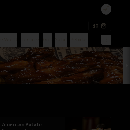
Login
$0
ie World
Tex-mex
Grill
Salad
Bebidas
American Potato