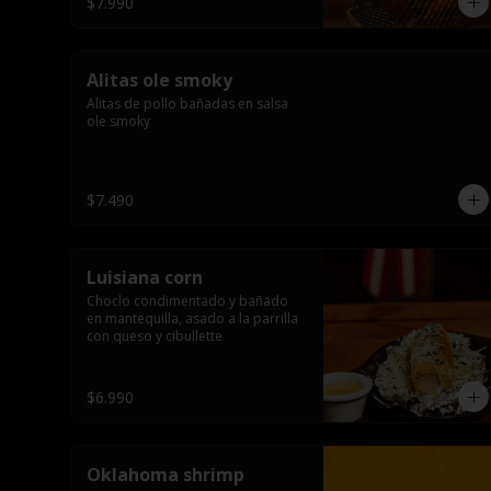
$7.990
Alitas ole smoky
Alitas de pollo bañadas en salsa 
ole smoky
$7.490
Luisiana corn
Choclo condimentado y bañado 
en mantequilla, asado a la parrilla 
con queso y cibullette
$6.990
Oklahoma shrimp