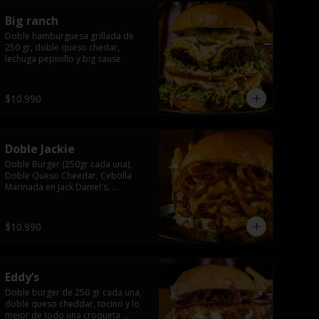
Big ranch
Doble hamburguesa grillada de 
250 gr, doble queso chedar, 
lechuga pepinillo y big sause
$10.990
Doble Jackie
Doble Burger (250gr cada una), 
Doble Queso Cheedar, Cebolla 
Marinada en Jack Daniel's, 
Mayonesa y Salsa Jack.
$10.990
Eddy’s
Doble burger de 250 gr cada una, 
doble queso cheddar, tocino y lo 
mejor de todo una croqueta 