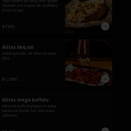
Papa rellena de salsa sour queso 
cheedar con toques de cibullete y 
tocino crispy
$7.990
Alitas bbq xxl
Doble porción  de alitas en salsa 
bbq
$12.990
Alitas mega buffalo
Alitas de pollo bañadas en salsa 
barbecue bufalo hot, solo para 
valientes