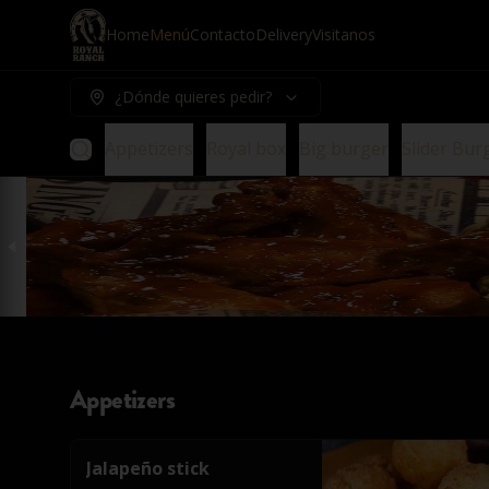
Home
Menú
Contacto
Delivery
Visitanos
¿Dónde quieres pedir?
Appetizers
Royal box
Big burger
Slider Bur
Appetizers
Jalapeño stick