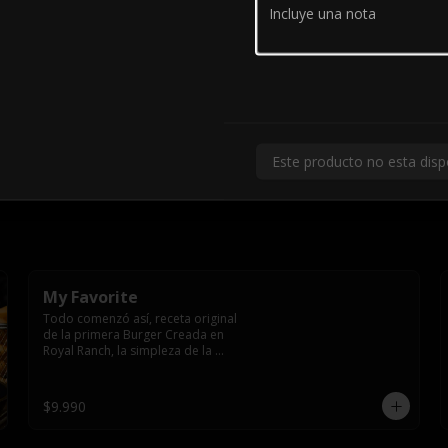
Este producto no esta disp
My Favorite
Todo comenzó así, receta original 
de la primera Burger Creada en 
Royal Ranch, la simpleza de la 
perfección, Burger 250 gr (se 
recomienda cocción 3/4) 
Mayonesa en la base y doble 
$9.990
queso cheddar