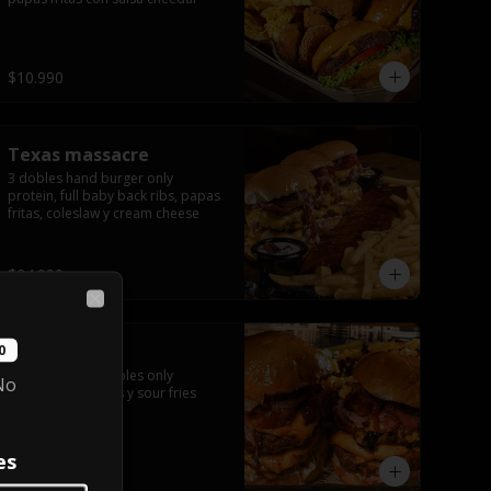
$10.990
Texas massacre
3 dobles hand burger only 
protein, full baby back ribs, papas 
fritas, coleslaw y cream cheese
$24.990
Close
World war
0
2 hand burger dobles only 
No
protein, texas fries y sour fries
es
$12.990