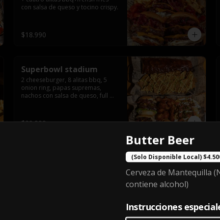
con salsa de queso y tocino crispy.
$18.990
Superbowl stadium
2 cheeseburger, 8 alitas bbq, 5 
onion ring, papas supremas, 
nachos con salsa de queso, full 
rack baby back ribs.
$29.990
Butter Beer
Ultimate mega box
(Solo Disponible Local) $4.50
6 hand cheeseburger, sour potato 
Cerveza de Mantequilla (
y tocino crispy
contiene alcohol)
Instrucciones especial
$24.990