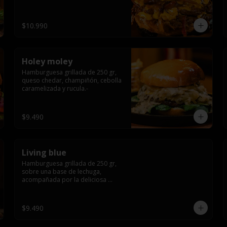
$10.990
Holey moley
Hamburguesa grillada de 250 gr, 
queso chedar, champiñón, cebolla 
caramelizada y rucula.-
$9.490
Living blue
Hamburguesa grillada de 250 gr, 
sobre una base de lechuga, 
acompañada por la deliciosa 
combinación de  queso azul, 
champiñón, cebolla caramelizada 
en wisky jack daniels y salsa de 
$9.490
miel.-