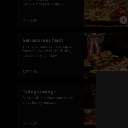
cebolla,mozzarella stick, 
jalapeñõo stick, nugguet, alitas 
bbq y frensh fries con salsa de 
queso y tocino crispy
$17.990
San andreas fault
3 hand volcano daniels, papas 
fritas, full rack baby back ribs, 
salsa sour y coleslaw.
$25.990
Trilogía wings
8 alitas bbq, 8 alitas buffalo y 8 
alitas honey mustard
$17.990