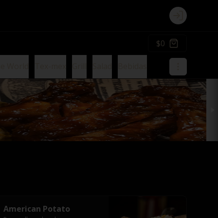
Login
$0
ie World
Tex-mex
Grill
Salad
Bebidas
American Potato