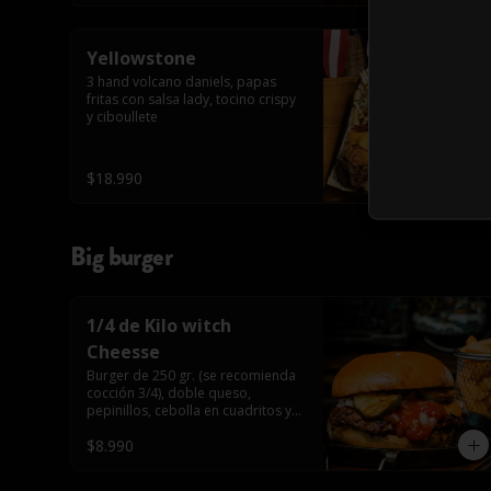
Yellowstone
3 hand volcano daniels, papas 
fritas con salsa lady, tocino crispy 
y ciboullete
$18.990
Big burger
1/4 de Kilo witch
Cheesse
Burger de 250 gr. (se recomienda 
cocción 3/4), doble queso, 
pepinillos, cebolla en cuadritos y 
salsa americana.
$8.990