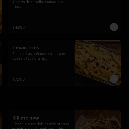
10 aros de cebolla apanados y 
fritos
$4.990
Texan fries
Papas fritas bañadas en salsa de 
queso y tocino crispy
$7.990
Kill me now
3 hand burger dobles only protein 
+ cuatro alitas bbq+frensh fries 