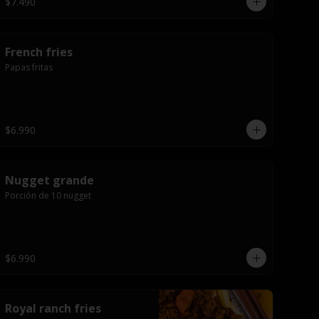
$7.490
French fries
Papas fritas
$6.990
Nugget grande
Porción de 10 nugget
$6.990
Royal ranch fries