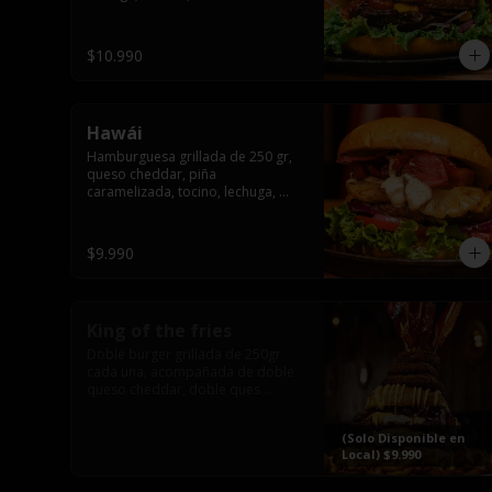
pepinillo y american sause.
$10.990
Hawái
Hamburguesa grillada de 250 gr, 
queso cheddar, piña 
caramelizada, tocino, lechuga, 
tomate, cebolla morada, pepinillo 
y hawái sause.
$9.990
King of the fries
Doble burger grillada de 250gr 
cada una, acompañada de doble 
queso cheddar, doble ques 
gauda, tocino, bañado en cheddar 
liquido y culminada con tres 
(Solo Disponible en
laminas de tocinos grillados, 
Local) $9.990
sobre una cama de papas fritas 
twister sazoned