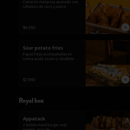
Camarón mariposa apanado con 
ralladura de coco y panco
$6.990
Sour potato fries
Papas fritas acompañadas en 
crema acida, tocino y cibullette
$7.990
Royal box
Appatack
2 dobles hand burger only 
protein, aros de 