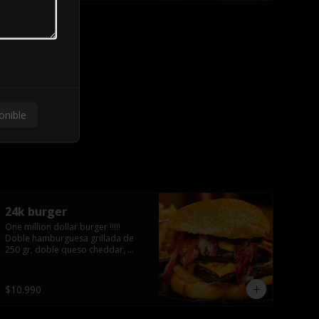
onible
24k burger
One million dollar burger !!!!!  
Doble hamburguesa grillada de 
250 gr, doble queso cheddar, 
doble ración de bacon, triple aro 
de cebolla frito todo esto en un 
bollo de pan dorado con gold 
$10.990
glitter