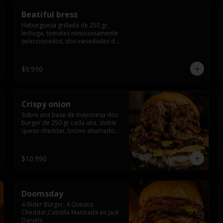
Beatiful bress
Haburguesa grillada de 250 gr, 
lechuga, tomates minuciosamente 
seleccionados, dos variedades de 
queso (cheddar & artesanal farm), 
bacon artesanal ahumado 
preparado lentamente en el grill, 
$9.990
para finalizar todo con una 
envolvente salsa cristal onion
Crispy onion
Sobre una base de mayonesa dos 
burger de 250 gr cada una, doble 
queso cheddar, tocino ahumado y 
cebolla caramelizada crispy.
$10.990
Doomsday
4 Slider Burger, 4 Quesos 
Cheddar,Cebolla Marinada en Jack 
Daniels.