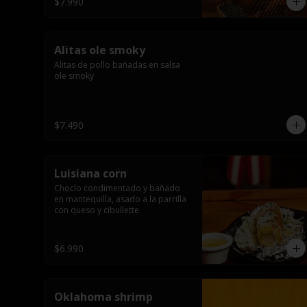
$7.990
Alitas ole smoky
Alitas de pollo bañadas en salsa 
ole smoky
$7.490
Luisiana corn
Choclo condimentado y bañado 
en mantequilla, asado a la parrilla 
con queso y cibullette
$6.990
Oklahoma shrimp