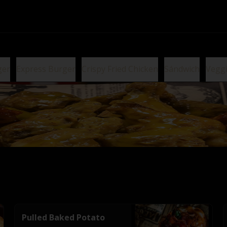
ger
Express Burger
Crispy Fried Chicken
Sándwich
Vegg
Pulled Baked Potato