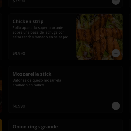
$7.990
Chicken strip
Pollo apanado super crocante 
sobre una base de lechuga con 
salsa ranch y bañado en salsa jack 
daniels
$9.990
Mozzarella stick
Batones de queso mozarrela 
apanado en panco
$6.990
Onion rings grande