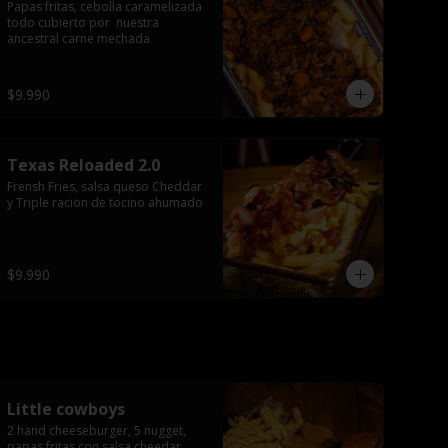
Papas fritas, cebolla caramelizada 
todo cubierto por  nuestra 
ancestral carne mechada
$9.990
Texas Reloaded 2.0
Frensh Fries, salsa queso Cheddar 
y Triple racion de tocino ahumado
$9.990
Little cowboys
2 hand cheeseburger, 5 nugget, 
papas fritas con salsa cheedar