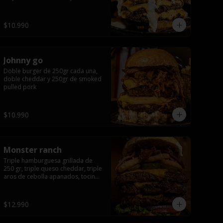
queso apanado, uff incomparable.
$10.990
Johnny go
Doble burger de 250gr cada una, 
doble cheddar y 250gr de smoked 
pulled pork
$10.990
Monster ranch
Triple hamburguesa grillada de 
250 gr, triple queso cheddar, triple 
aros de cebolla apanados, tocino, 
lechuga, tomate, cebolla morada, 
pepinillo y american sause.
$12.990