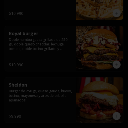
bañado en cheddar liquido y tocino 
crispy, sobre una cama de papas fritas
$10.990
Royal burger
Doble hamburguesa grillada de 250 
gr, doble queso cheddar, lechuga, 
tomate, doble tocino grillado y 
macerado en jack daniels, triple aro de 
cebolla frito, todo esto bañado en 
salsa de queso cheddar.
$10.990
Sheldon
Burger de 250 gr, queso gauda, huevo, 
tocino, mayonesa y aros de cebolla 
apanados
$9.990