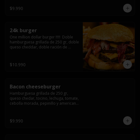
3/4) Mayonesa en la base y doble 
queso cheddar
$9.990
24k burger
One million dollar burger !!!!!  Doble 
hamburguesa grillada de 250 gr, doble 
queso cheddar, doble ración de 
bacon, triple aro de cebolla frito todo 
esto en un bollo de pan dorado con 
gold glitter
$10.990
Bacon cheeseburger
Hamburguesa grillada de 250 gr, 
queso chedar, tocino, lechuga, tomate, 
cebolla morada, pepinillo y american 
sause.
$9.990