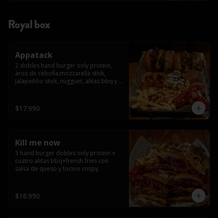
Royal box
Appatack
2 dobles hand burger only protein, 
aros de cebolla,mozzarella stick, 
jalapeñõo stick, nugguet, alitas bbq y 
frensh fries con salsa de queso y 
tocino crispy
$17.990
Kill me now
3 hand burger dobles only protein + 
cuatro alitas bbq+frensh fries con 
salsa de queso y tocino crispy.
$18.990