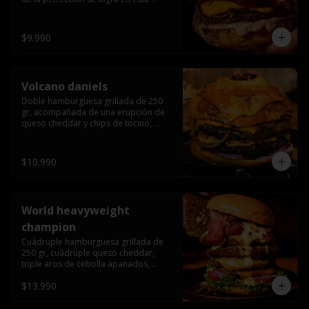
haburguesa hecha en laboratiro, 
burger 250 gr, doble queso cheddar, 
bacon secret sause, y tocino (se 
$9.990
recomienda con coccion 3/4).
Volcano daniels
Doble hamburguesa grillada de 250 
gr, acompañada de una erupción de 
queso cheddar y chips de tocino, 
crocante cebolla frita con finos cortes 
de cebolla morada y pepinillos 
americanos todo esto bañado en la 
$10.990
mejor salsa jack daniels al mas puro 
estilo royal ranch.
World heavyweight
champion
Cuádruple hamburguesa grillada de 
250 gr, cuádruple queso cheddar, 
triple aros de cebolla apanados, 
tocino, lechuga, tomate, cebolla 
$13.990
morada, pepinillo, chedar sause y los 
mejores jalapeños de texas.