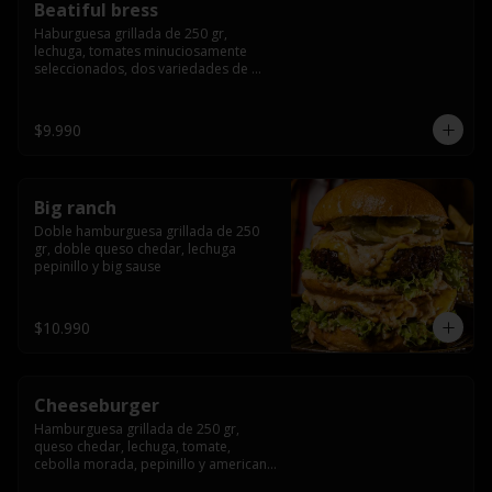
Beatiful bress
Haburguesa grillada de 250 gr, 
lechuga, tomates minuciosamente 
seleccionados, dos variedades de 
queso (cheddar & artesanal farm), 
bacon artesanal ahumado preparado 
lentamente en el grill, para finalizar 
$9.990
todo con una envolvente salsa cristal 
onion
Big ranch
Doble hamburguesa grillada de 250 
gr, doble queso chedar, lechuga 
pepinillo y big sause
$10.990
Cheeseburger
Hamburguesa grillada de 250 gr, 
queso chedar, lechuga, tomate, 
cebolla morada, pepinillo y american 
sauce.