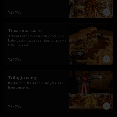
ribs.
$29.990
Texas massacre
3 dobles hand burger only protein, full 
baby back ribs, papas fritas, coleslaw y 
cream cheese
$24.990
Trilogía wings
8 alitas bbq, 8 alitas buffalo y 8 alitas 
honey mustard
$17.990