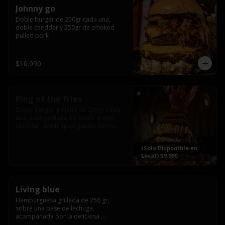
Johnny go
Doble burger de 250gr cada una, 
doble cheddar y 250gr de smoked 
pulled pork
$10.990
King of the fries
Doble burger grillada de 250gr cada 
una, acompañada de doble queso 
cheddar, doble ques gauda, tocino, 
bañado en cheddar liquido y 
culminada con tres laminas de tocinos 
(Solo Disponible en
grillados, sobre una cama de papas 
Local) $9.990
fritas twister sazoned
Living blue
Hamburguesa grillada de 250 gr, 
sobre una base de lechuga, 
acompañada por la deliciosa 
combinación de  queso azul, 