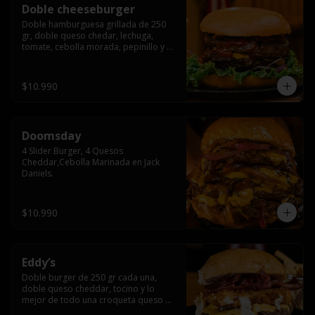
Doble cheeseburger
Doble hamburguesa grillada de 250 
gr, doble queso chedar, lechuga, 
tomate, cebolla morada, pepinillo y 
american sause.
$10.990
Doomsday
4 Slider Burger, 4 Quesos 
Cheddar,Cebolla Marinada en Jack 
Daniels.
$10.990
Eddy’s
Doble burger de 250 gr cada una, 
doble queso cheddar, tocino y lo 
mejor de todo una croqueta queso 
apanado, uff incomparable.