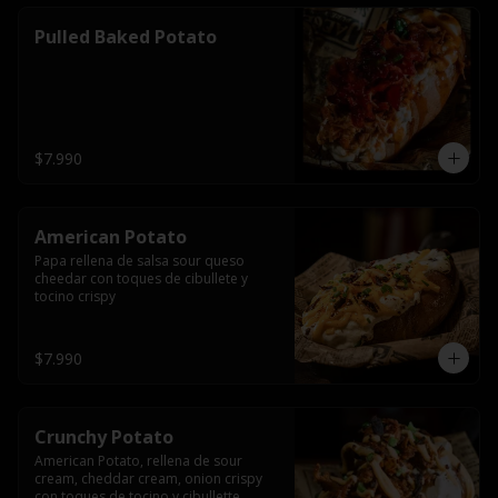
Pulled Baked Potato
$7.990
American Potato
Papa rellena de salsa sour queso 
cheedar con toques de cibullete y 
tocino crispy
$7.990
Crunchy Potato
American Potato, rellena de sour 
cream, cheddar cream, onion crispy 
con toques de tocino y cibullette