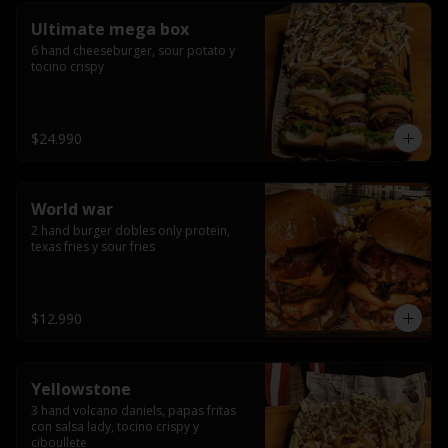
Ultimate mega box
6 hand cheeseburger, sour potato y 
tocino crispy
$24.990
World war
2 hand burger dobles only protein, 
texas fries y sour fries
$12.990
Yellowstone
3 hand volcano daniels, papas fritas 
con salsa lady, tocino crispy y 
ciboullete