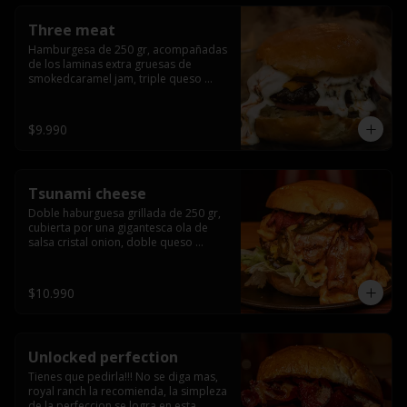
Three meat
Hamburgesa de 250 gr, acompañadas 
de los laminas extra gruesas de 
smokedcaramel jam, triple queso 
cheddar, cebolla caramelizada, queso 
crema y pimentón flambeado.
$9.990
Tsunami cheese
Doble haburguesa grillada de 250 gr, 
cubierta por una gigantesca ola de 
salsa cristal onion, doble queso 
cheddar, lechuga, bacon artesanal 
ahumado preparado lentamente en el 
grill y los mas ricos jalapeños 
$10.990
jalapeños de todo texas.
Unlocked perfection
Tienes que pedirla!!! No se diga mas, 
royal ranch la recomienda, la simpleza 
de la perfeccion se logra en esta 