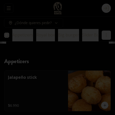
Abrir menu de navegación
Logi
¿Dónde quieres pedir?
Appetizers
Royal box
Big burger
Slider Burger
E
Appetizers
Jalapeño stick
$6.990