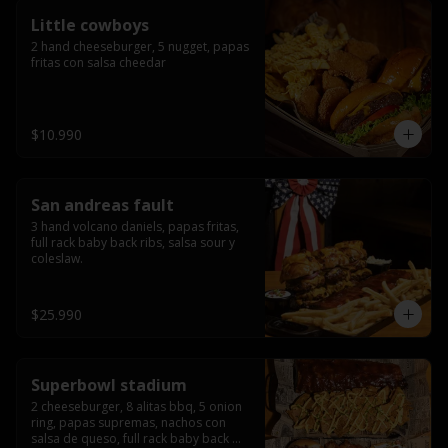
Little cowboys
2 hand cheeseburger, 5 nugget, papas 
fritas con salsa cheedar
$10.990
San andreas fault
3 hand volcano daniels, papas fritas, 
full rack baby back ribs, salsa sour y 
coleslaw.
$25.990
Superbowl stadium
2 cheeseburger, 8 alitas bbq, 5 onion 
ring, papas supremas, nachos con 
salsa de queso, full rack baby back 