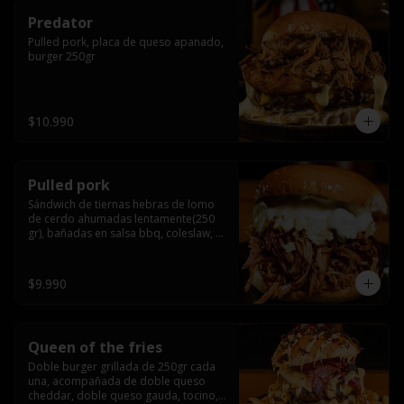
Predator
Pulled pork, placa de queso apanado, 
burger 250gr
$10.990
Pulled pork
Sándwich de tiernas hebras de lomo 
de cerdo ahumadas lentamente(250 
gr), bañadas en salsa bbq, coleslaw, 
queso crema y pepinillos dill
$9.990
Queen of the fries
Doble burger grillada de 250gr cada 
una, acompañada de doble queso 
cheddar, doble queso gauda, tocino, 