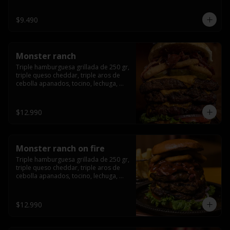
champiñón, cebolla caramelizada en 
wisky jack daniels y salsa de miel.-
$9.490
Monster ranch
Triple hamburguesa grillada de 250 gr, 
triple queso cheddar, triple aros de 
cebolla apanados, tocino, lechuga, 
tomate, cebolla morada, pepinillo y 
american sause.
$12.990
Monster ranch on fire
Triple hamburguesa grillada de 250 gr, 
triple queso cheddar, triple aros de 
cebolla apanados, tocino, lechuga, 
tomate, cebolla morada, pepinillo, 
american sause y los mejores 
jalapeños de texas.
$12.990