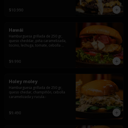
$10.990
Hawái
Hamburguesa grillada de 250 gr, 
queso cheddar, piña caramelizada, 
tocino, lechuga, tomate, cebolla 
morada, pepinillo y hawái sause.
$9.990
Holey moley
Hamburguesa grillada de 250 gr, 
queso chedar, champiñón, cebolla 
caramelizada y rucula.-
$9.490