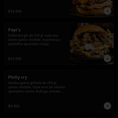
crocante
$10.990
Pepi's
Doble burger de 250 gr cada una, 
doble queso cheddar, mayonesa y 
pepinillos apanados crispy.
$10.990
Philly cry
Hamburguesa grillada de 250 gr, 
queso cheddar, triple aros de cebolla 
apanados, tocino, lechuga, tomate, 
cebolla morada, pepinillo y american 
sause.
$9.490