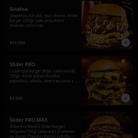
Sinaloa
Jalapeños, hot chili, sour cheese, doble 
burger (250gr cada una), doble 
cheedar, salsa lady
$10.990
Slider PRO
Cuadruple burger Slider, cada una de 
150gr, doble queso cheddar, 
pepinillos, cebolla, american sauce y 
mayonesa.
$9.990
Slider PRO MAX
Slider Pro Max!!! 6 Slider Burger( 
delgadas 150gr cada una ), 6 láminas 
de queso Cheedar, Bacon, cebolla, 