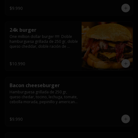
3/4) Mayonesa en la base y doble 
queso cheddar
$9.990
24k burger
One million dollar burger !!!!!  Doble 
hamburguesa grillada de 250 gr, doble 
queso cheddar, doble ración de 
bacon, triple aro de cebolla frito todo 
esto en un bollo de pan dorado con 
gold glitter
$10.990
Bacon cheeseburger
Hamburguesa grillada de 250 gr, 
queso chedar, tocino, lechuga, tomate, 
cebolla morada, pepinillo y american 
sause.
$9.990