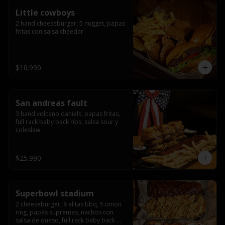
Little cowboys
2 hand cheeseburger, 5 nugget, papas 
fritas con salsa cheedar
$10.990
San andreas fault
3 hand volcano daniels, papas fritas, 
full rack baby back ribs, salsa sour y 
coleslaw.
$25.990
Superbowl stadium
2 cheeseburger, 8 alitas bbq, 5 onion 
ring, papas supremas, nachos con 
salsa de queso, full rack baby back 