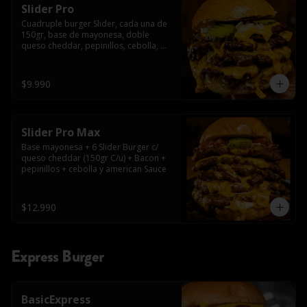
Slider Pro
Cuadruple burger Slider, cada una de 
150gr, base de mayonesa, doble 
queso cheddar, pepinillos, cebolla, 
american sauce y mayonesa.
$9.990
Slider Pro Max
Base mayonesa + 6 Slider Burger c/ 
queso cheddar (150gr C/u) + Bacon + 
pepinillos + cebolla y american Sauce
$12.990
Express Burger
BasicExpress