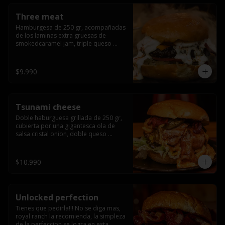
Three meat
Hamburgesa de 250 gr, acompañadas 
de los laminas extra gruesas de 
smokedcaramel jam, triple queso 
cheddar, cebolla caramelizada, queso 
crema y pimentón flambeado.
$9.990
Tsunami cheese
Doble haburguesa grillada de 250 gr, 
cubierta por una gigantesca ola de 
salsa cristal onion, doble queso 
cheddar, lechuga, bacon artesanal 
ahumado preparado lentamente en el 
grill y los mas ricos jalapeños 
$10.990
jalapeños de todo texas.
Unlocked perfection
Tienes que pedirla!!! No se diga mas, 
royal ranch la recomienda, la simpleza 
de la perfeccion se logra en esta 