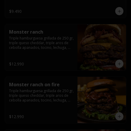
champiñón, cebolla caramelizada en 
wisky jack daniels y salsa de miel.-
$9.490
Monster ranch
Triple hamburguesa grillada de 250 gr, 
triple queso cheddar, triple aros de 
cebolla apanados, tocino, lechuga, 
tomate, cebolla morada, pepinillo y 
american sause.
$12.990
Monster ranch on fire
Triple hamburguesa grillada de 250 gr, 
triple queso cheddar, triple aros de 
cebolla apanados, tocino, lechuga, 
tomate, cebolla morada, pepinillo, 
american sause y los mejores 
jalapeños de texas.
$12.990