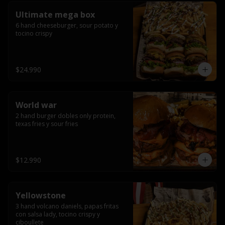
Ultimate mega box
6 hand cheeseburger, sour potato y 
tocino crispy
$24.990
World war
2 hand burger dobles only protein, 
texas fries y sour fries
$12.990
Yellowstone
3 hand volcano daniels, papas fritas 
con salsa lady, tocino crispy y 
ciboullete