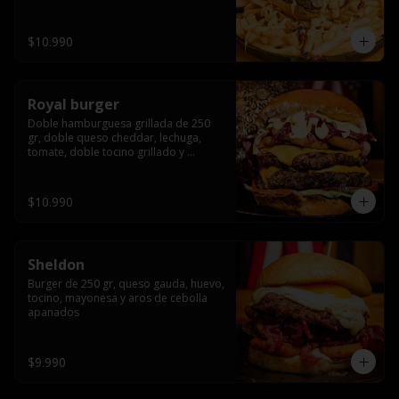
bañado en cheddar liquido y tocino 
crispy, sobre una cama de papas fritas
$10.990
Royal burger
Doble hamburguesa grillada de 250 
gr, doble queso cheddar, lechuga, 
tomate, doble tocino grillado y 
macerado en jack daniels, triple aro de 
cebolla frito, todo esto bañado en 
salsa de queso cheddar.
$10.990
Sheldon
Burger de 250 gr, queso gauda, huevo, 
tocino, mayonesa y aros de cebolla 
apanados
$9.990