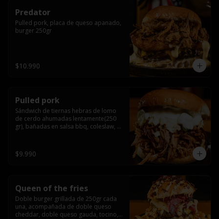
Predator
Pulled pork, placa de queso apanado, 
burger 250gr
$10.990
Pulled pork
Sándwich de tiernas hebras de lomo 
de cerdo ahumadas lentamente(250 
gr), bañadas en salsa bbq, coleslaw, 
queso crema y pepinillos dill
$9.990
Queen of the fries
Doble burger grillada de 250gr cada 
una, acompañada de doble queso 
cheddar, doble queso gauda, tocino, 