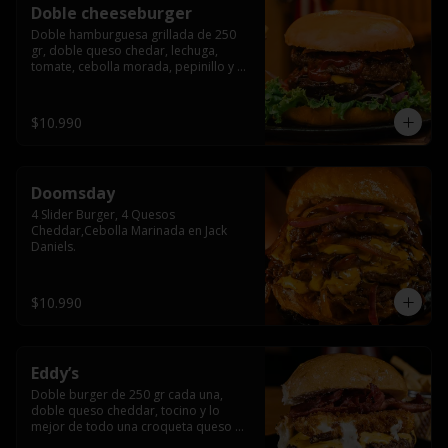
Doble cheeseburger
Doble hamburguesa grillada de 250 
gr, doble queso chedar, lechuga, 
tomate, cebolla morada, pepinillo y 
american sause.
$10.990
Doomsday
4 Slider Burger, 4 Quesos 
Cheddar,Cebolla Marinada en Jack 
Daniels.
$10.990
Eddy’s
Doble burger de 250 gr cada una, 
doble queso cheddar, tocino y lo 
mejor de todo una croqueta queso 
apanado, uff incomparable.