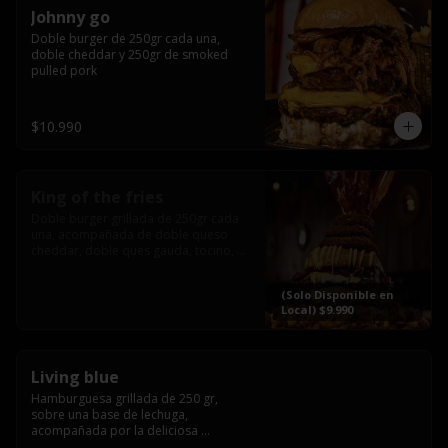
Johnny go
Doble burger de 250gr cada una, 
doble cheddar y 250gr de smoked 
pulled pork
$10.990
King of the fries
Doble burger grillada de 250gr cada 
una, acompañada de doble queso 
cheddar, doble ques gauda, tocino, 
bañado en cheddar liquido y 
culminada con tres laminas de tocinos 
(Solo Disponible en
grillados, sobre una cama de papas 
Local) $9.990
fritas twister sazoned
Living blue
Hamburguesa grillada de 250 gr, 
sobre una base de lechuga, 
acompañada por la deliciosa 
combinación de  queso azul, 