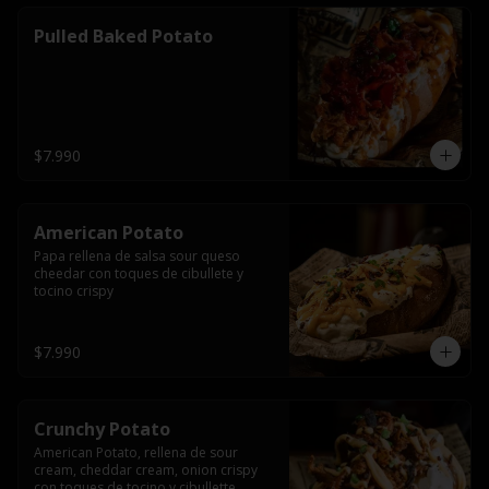
Pulled Baked Potato
$7.990
American Potato
Papa rellena de salsa sour queso 
cheedar con toques de cibullete y 
tocino crispy
$7.990
Crunchy Potato
American Potato, rellena de sour 
cream, cheddar cream, onion crispy 
con toques de tocino y cibullette