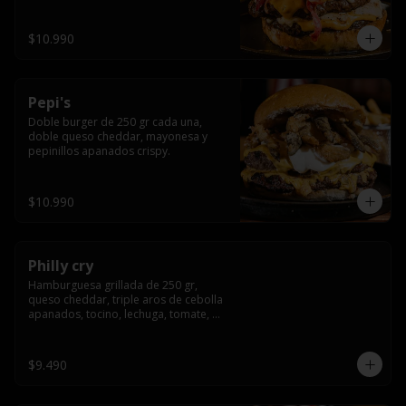
crocante
$10.990
Pepi's
Doble burger de 250 gr cada una, 
doble queso cheddar, mayonesa y 
pepinillos apanados crispy.
$10.990
Philly cry
Hamburguesa grillada de 250 gr, 
queso cheddar, triple aros de cebolla 
apanados, tocino, lechuga, tomate, 
cebolla morada, pepinillo y american 
sause.
$9.490