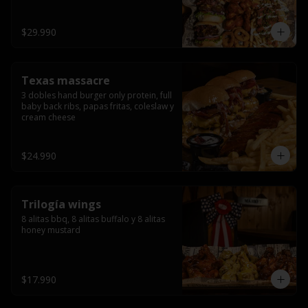
ribs.
$29.990
Texas massacre
3 dobles hand burger only protein, full 
baby back ribs, papas fritas, coleslaw y 
cream cheese
$24.990
Trilogía wings
8 alitas bbq, 8 alitas buffalo y 8 alitas 
honey mustard
$17.990