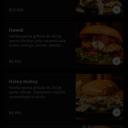
$10.990
Hawái
Hamburguesa grillada de 250 gr, 
queso cheddar, piña caramelizada, 
tocino, lechuga, tomate, cebolla 
morada, pepinillo y hawái sause.
$9.990
Holey moley
Hamburguesa grillada de 250 gr, 
queso chedar, champiñón, cebolla 
caramelizada y rucula.-
$9.490