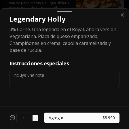
Pan de papa Martin's, Burger slider + 
queso, pepinillo by maria, cebolla 
cubito, ketchup y mostaza
Legendary Holly
$7.990
0% Carne. Una legenda en el Royal, ahora version
Vegetariana. Placa de queso empanizada,
Champiñones en crema, cebolla caramelizada y
ExpressChesse
base de rucula.
Pan de papa Martin's ,mayonesa, 
Lechuga escarola picada, tomate, 
Instrucciones especiales
cebolla , burger slider + queso,  
pepinillo by maria, ketchup
$7.990
Secret
Pan de papa Martin's ,mayonesa, 
Lechuga escarola picada, tomate, 
cebolla , burger slider + queso,  
Agregar
$8.990
pepinillo by maria, ketchup