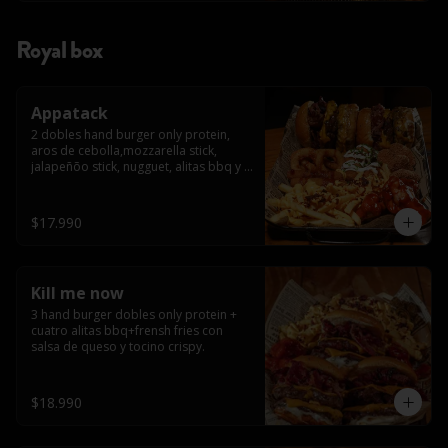
Royal box
Appatack
2 dobles hand burger only protein, 
aros de cebolla,mozzarella stick, 
jalapeñõo stick, nugguet, alitas bbq y 
frensh fries con salsa de queso y 
tocino crispy
$17.990
Kill me now
3 hand burger dobles only protein + 
cuatro alitas bbq+frensh fries con 
salsa de queso y tocino crispy.
$18.990