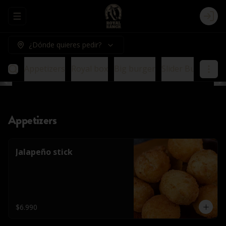
Abrir menu de navegación
Logi
¿Dónde quieres pedir?
Appetizers
Royal box
Big burger
Slider Burger
E
Appetizers
Jalapeño stick
$6.990