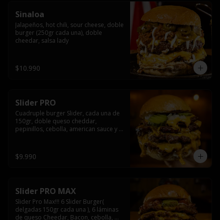
Sinaloa
Jalapeños, hot chili, sour cheese, doble 
burger (250gr cada una), doble 
cheedar, salsa lady
$10.990
Slider PRO
Cuadruple burger Slider, cada una de 
150gr, doble queso cheddar, 
pepinillos, cebolla, american sauce y 
mayonesa.
$9.990
Slider PRO MAX
Slider Pro Max!!! 6 Slider Burger( 
delgadas 150gr cada una ), 6 láminas 
de queso Cheedar, Bacon, cebolla, 