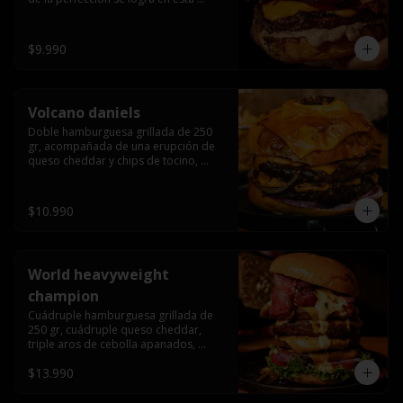
haburguesa hecha en laboratiro, 
burger 250 gr, doble queso cheddar, 
bacon secret sause, y tocino (se 
$9.990
recomienda con coccion 3/4).
Volcano daniels
Doble hamburguesa grillada de 250 
gr, acompañada de una erupción de 
queso cheddar y chips de tocino, 
crocante cebolla frita con finos cortes 
de cebolla morada y pepinillos 
americanos todo esto bañado en la 
$10.990
mejor salsa jack daniels al mas puro 
estilo royal ranch.
World heavyweight
champion
Cuádruple hamburguesa grillada de 
250 gr, cuádruple queso cheddar, 
triple aros de cebolla apanados, 
tocino, lechuga, tomate, cebolla 
$13.990
morada, pepinillo, chedar sause y los 
mejores jalapeños de texas.