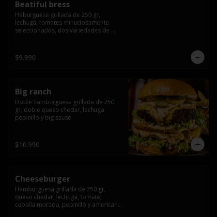
Beatiful bress
Haburguesa grillada de 250 gr, 
lechuga, tomates minuciosamente 
seleccionados, dos variedades de 
queso (cheddar & artesanal farm), 
bacon artesanal ahumado preparado 
lentamente en el grill, para finalizar 
$9.990
todo con una envolvente salsa cristal 
onion
Big ranch
Doble hamburguesa grillada de 250 
gr, doble queso chedar, lechuga 
pepinillo y big sause
$10.990
Cheeseburger
Hamburguesa grillada de 250 gr, 
queso chedar, lechuga, tomate, 
cebolla morada, pepinillo y american 
sauce.