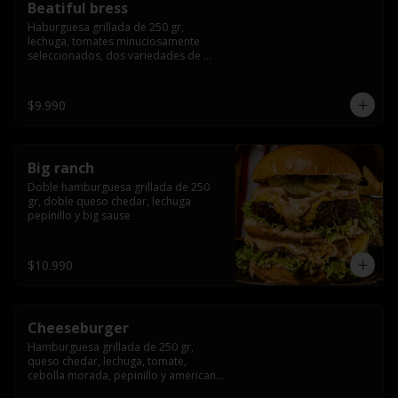
Beatiful bress
Haburguesa grillada de 250 gr, 
lechuga, tomates minuciosamente 
seleccionados, dos variedades de 
queso (cheddar & artesanal farm), 
bacon artesanal ahumado preparado 
lentamente en el grill, para finalizar 
$9.990
todo con una envolvente salsa cristal 
onion
Big ranch
Doble hamburguesa grillada de 250 
gr, doble queso chedar, lechuga 
pepinillo y big sause
$10.990
Cheeseburger
Hamburguesa grillada de 250 gr, 
queso chedar, lechuga, tomate, 
cebolla morada, pepinillo y american 
sauce.