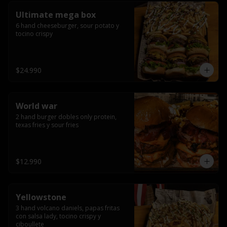
Ultimate mega box
6 hand cheeseburger, sour potato y 
tocino crispy
$24.990
World war
2 hand burger dobles only protein, 
texas fries y sour fries
$12.990
Yellowstone
3 hand volcano daniels, papas fritas 
con salsa lady, tocino crispy y 
ciboullete