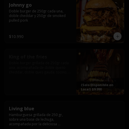
Johnny go
Doble burger de 250gr cada una, 
doble cheddar y 250gr de smoked 
pulled pork
$10.990
King of the fries
Doble burger grillada de 250gr cada 
una, acompañada de doble queso 
cheddar, doble ques gauda, tocino, 
bañado en cheddar liquido y 
culminada con tres laminas de tocinos 
(Solo Disponible en
grillados, sobre una cama de papas 
Local) $9.990
fritas twister sazoned
Living blue
Hamburguesa grillada de 250 gr, 
sobre una base de lechuga, 
acompañada por la deliciosa 
combinación de  queso azul, 