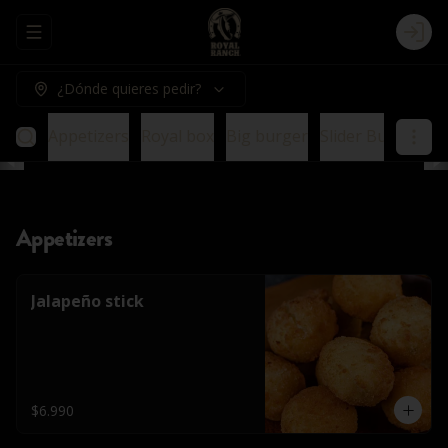
Abrir menu de navegación
Logi
¿Dónde quieres pedir?
Appetizers
Royal box
Big burger
Slider Burger
E
Appetizers
Jalapeño stick
$6.990