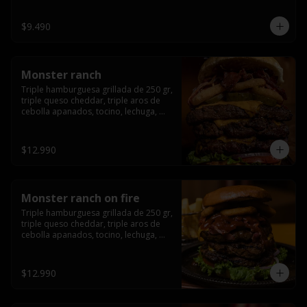
champiñón, cebolla caramelizada en 
wisky jack daniels y salsa de miel.-
$9.490
Monster ranch
Triple hamburguesa grillada de 250 gr, 
triple queso cheddar, triple aros de 
cebolla apanados, tocino, lechuga, 
tomate, cebolla morada, pepinillo y 
american sause.
$12.990
Monster ranch on fire
Triple hamburguesa grillada de 250 gr, 
triple queso cheddar, triple aros de 
cebolla apanados, tocino, lechuga, 
tomate, cebolla morada, pepinillo, 
american sause y los mejores 
jalapeños de texas.
$12.990