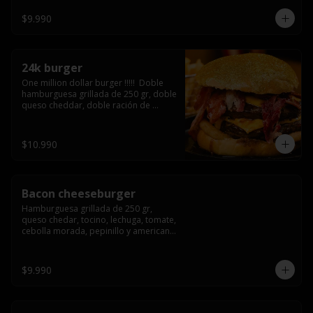
3/4) Mayonesa en la base y doble 
queso cheddar
$9.990
24k burger
One million dollar burger !!!!!  Doble 
hamburguesa grillada de 250 gr, doble 
queso cheddar, doble ración de 
bacon, triple aro de cebolla frito todo 
esto en un bollo de pan dorado con 
gold glitter
$10.990
Bacon cheeseburger
Hamburguesa grillada de 250 gr, 
queso chedar, tocino, lechuga, tomate, 
cebolla morada, pepinillo y american 
sause.
$9.990