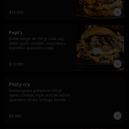
crocante
$10.990
Pepi's
Doble burger de 250 gr cada una, 
doble queso cheddar, mayonesa y 
pepinillos apanados crispy.
$10.990
Philly cry
Hamburguesa grillada de 250 gr, 
queso cheddar, triple aros de cebolla 
apanados, tocino, lechuga, tomate, 
cebolla morada, pepinillo y american 
sause.
$9.490