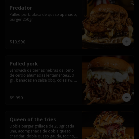
Predator
Pulled pork, placa de queso apanado, 
burger 250gr
$10.990
Pulled pork
Sándwich de tiernas hebras de lomo 
de cerdo ahumadas lentamente(250 
gr), bañadas en salsa bbq, coleslaw, 
queso crema y pepinillos dill
$9.990
Queen of the fries
Doble burger grillada de 250gr cada 
una, acompañada de doble queso 
cheddar, doble queso gauda, tocino, 