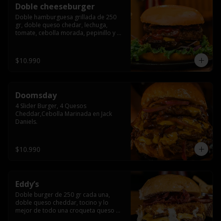
Doble cheeseburger
Doble hamburguesa grillada de 250 
gr, doble queso chedar, lechuga, 
tomate, cebolla morada, pepinillo y 
american sause.
$10.990
Doomsday
4 Slider Burger, 4 Quesos 
Cheddar,Cebolla Marinada en Jack 
Daniels.
$10.990
Eddy’s
Doble burger de 250 gr cada una, 
doble queso cheddar, tocino y lo 
mejor de todo una croqueta queso 
apanado, uff incomparable.