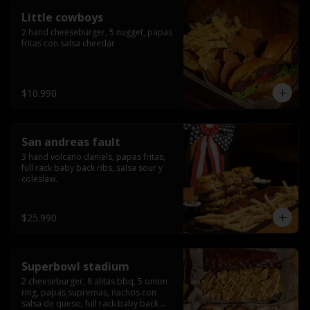
Little cowboys
2 hand cheeseburger, 5 nugget, papas 
fritas con salsa cheedar
$10.990
San andreas fault
3 hand volcano daniels, papas fritas, 
full rack baby back ribs, salsa sour y 
coleslaw.
$25.990
Superbowl stadium
2 cheeseburger, 8 alitas bbq, 5 onion 
ring, papas supremas, nachos con 
salsa de queso, full rack baby back 