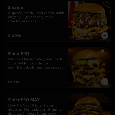
Sinaloa
Jalapeños, hot chili, sour cheese, doble 
burger (250gr cada una), doble 
cheedar, salsa lady
$10.990
Slider PRO
Cuadruple burger Slider, cada una de 
150gr, doble queso cheddar, 
pepinillos, cebolla, american sauce y 
mayonesa.
$9.990
Slider PRO MAX
Slider Pro Max!!! 6 Slider Burger( 
delgadas 150gr cada una ), 6 láminas 
de queso Cheedar, Bacon, cebolla, 