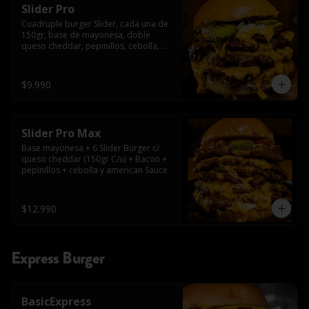
Slider Pro
Cuadruple burger Slider, cada una de 
150gr, base de mayonesa, doble 
queso cheddar, pepinillos, cebolla, 
american sauce y mayonesa.
$9.990
Slider Pro Max
Base mayonesa + 6 Slider Burger c/ 
queso cheddar (150gr C/u) + Bacon + 
pepinillos + cebolla y american Sauce
$12.990
Express Burger
BasicExpress