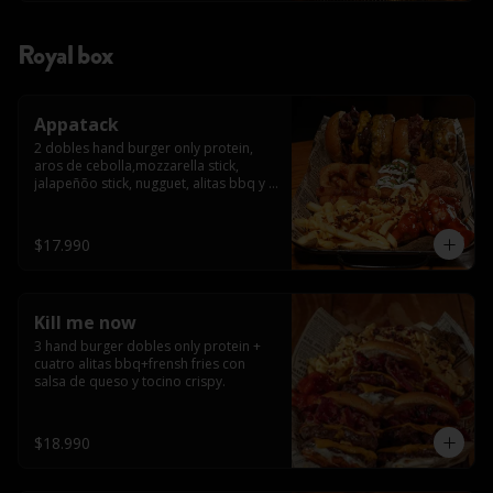
Royal box
Appatack
2 dobles hand burger only protein, 
aros de cebolla,mozzarella stick, 
jalapeñõo stick, nugguet, alitas bbq y 
frensh fries con salsa de queso y 
tocino crispy
$17.990
Kill me now
3 hand burger dobles only protein + 
cuatro alitas bbq+frensh fries con 
salsa de queso y tocino crispy.
$18.990