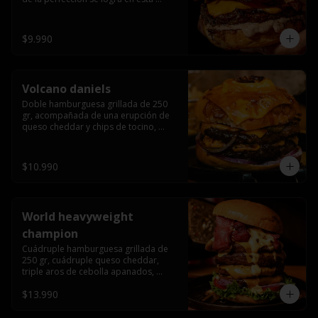
haburguesa hecha en laboratiro, 
burger 250 gr, doble queso cheddar, 
bacon secret sause, y tocino (se 
$9.990
recomienda con coccion 3/4).
Volcano daniels
Doble hamburguesa grillada de 250 
gr, acompañada de una erupción de 
queso cheddar y chips de tocino, 
crocante cebolla frita con finos cortes 
de cebolla morada y pepinillos 
americanos todo esto bañado en la 
$10.990
mejor salsa jack daniels al mas puro 
estilo royal ranch.
World heavyweight
champion
Cuádruple hamburguesa grillada de 
250 gr, cuádruple queso cheddar, 
triple aros de cebolla apanados, 
tocino, lechuga, tomate, cebolla 
$13.990
morada, pepinillo, chedar sause y los 
mejores jalapeños de texas.