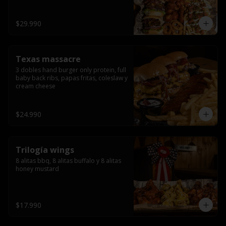
ribs.
$29.990
Texas massacre
3 dobles hand burger only protein, full 
baby back ribs, papas fritas, coleslaw y 
cream cheese
$24.990
Trilogía wings
8 alitas bbq, 8 alitas buffalo y 8 alitas 
honey mustard
$17.990