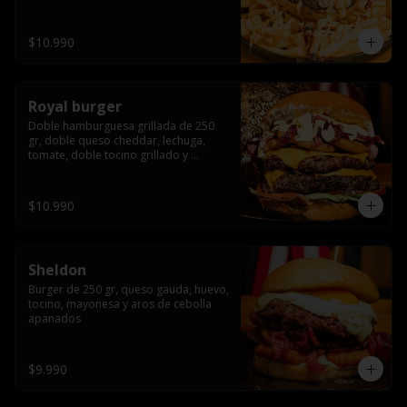
bañado en cheddar liquido y tocino 
crispy, sobre una cama de papas fritas
$10.990
Royal burger
Doble hamburguesa grillada de 250 
gr, doble queso cheddar, lechuga, 
tomate, doble tocino grillado y 
macerado en jack daniels, triple aro de 
cebolla frito, todo esto bañado en 
salsa de queso cheddar.
$10.990
Sheldon
Burger de 250 gr, queso gauda, huevo, 
tocino, mayonesa y aros de cebolla 
apanados
$9.990