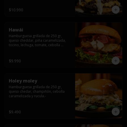
$10.990
Hawái
Hamburguesa grillada de 250 gr, 
queso cheddar, piña caramelizada, 
tocino, lechuga, tomate, cebolla 
morada, pepinillo y hawái sause.
$9.990
Holey moley
Hamburguesa grillada de 250 gr, 
queso chedar, champiñón, cebolla 
caramelizada y rucula.-
$9.490