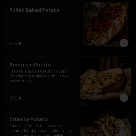
Pulled Baked Potato
$7.990
American Potato
Papa rellena de salsa sour queso 
cheedar con toques de cibullete y 
tocino crispy
$7.990
Crunchy Potato
American Potato, rellena de sour 
cream, cheddar cream, onion crispy 
con toques de tocino y cibullette