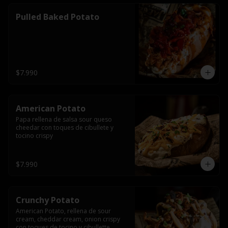
Pulled Baked Potato
$7.990
American Potato
Papa rellena de salsa sour queso 
cheedar con toques de cibullete y 
tocino crispy
$7.990
Crunchy Potato
American Potato, rellena de sour 
cream, cheddar cream, onion crispy 
con toques de tocino y cibullette