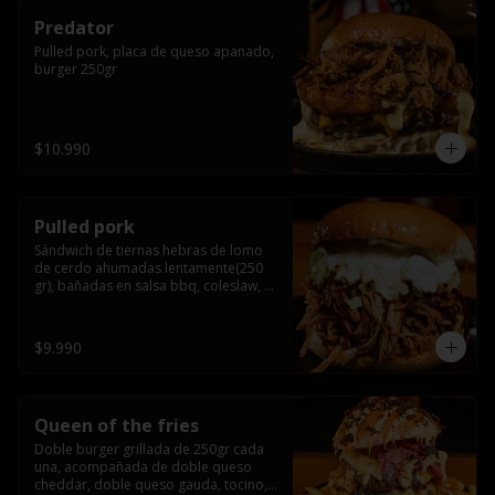
Predator
Pulled pork, placa de queso apanado, 
burger 250gr
$10.990
Pulled pork
Sándwich de tiernas hebras de lomo 
de cerdo ahumadas lentamente(250 
gr), bañadas en salsa bbq, coleslaw, 
queso crema y pepinillos dill
$9.990
Queen of the fries
Doble burger grillada de 250gr cada 
una, acompañada de doble queso 
cheddar, doble queso gauda, tocino, 