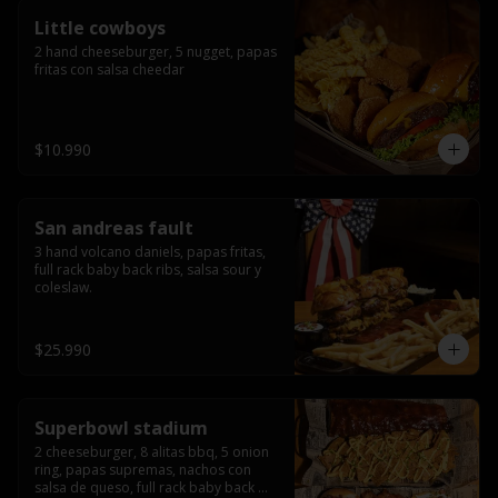
Little cowboys
2 hand cheeseburger, 5 nugget, papas 
fritas con salsa cheedar
$10.990
San andreas fault
3 hand volcano daniels, papas fritas, 
full rack baby back ribs, salsa sour y 
coleslaw.
$25.990
Superbowl stadium
2 cheeseburger, 8 alitas bbq, 5 onion 
ring, papas supremas, nachos con 
salsa de queso, full rack baby back 