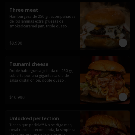
Three meat
Hamburgesa de 250 gr, acompañadas 
de los laminas extra gruesas de 
smokedcaramel jam, triple queso 
cheddar, cebolla caramelizada, queso 
crema y pimentón flambeado.
$9.990
Tsunami cheese
Doble haburguesa grillada de 250 gr, 
cubierta por una gigantesca ola de 
salsa cristal onion, doble queso 
cheddar, lechuga, bacon artesanal 
ahumado preparado lentamente en el 
grill y los mas ricos jalapeños 
$10.990
jalapeños de todo texas.
Unlocked perfection
Tienes que pedirla!!! No se diga mas, 
royal ranch la recomienda, la simpleza 
de la perfeccion se logra en esta 