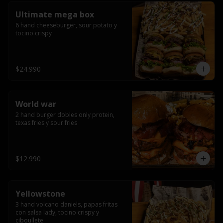
Ultimate mega box
6 hand cheeseburger, sour potato y 
tocino crispy
$24.990
World war
2 hand burger dobles only protein, 
texas fries y sour fries
$12.990
Yellowstone
3 hand volcano daniels, papas fritas 
con salsa lady, tocino crispy y 
ciboullete