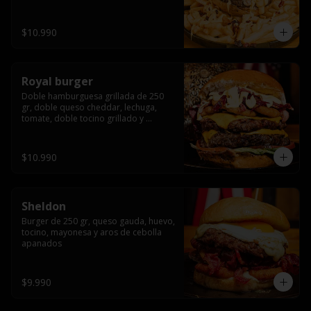
bañado en cheddar liquido y tocino 
crispy, sobre una cama de papas fritas
$10.990
Royal burger
Doble hamburguesa grillada de 250 
gr, doble queso cheddar, lechuga, 
tomate, doble tocino grillado y 
macerado en jack daniels, triple aro de 
cebolla frito, todo esto bañado en 
salsa de queso cheddar.
$10.990
Sheldon
Burger de 250 gr, queso gauda, huevo, 
tocino, mayonesa y aros de cebolla 
apanados
$9.990