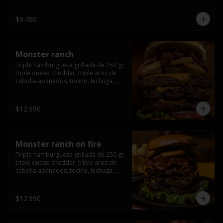
champiñón, cebolla caramelizada en 
wisky jack daniels y salsa de miel.-
$9.490
Monster ranch
Triple hamburguesa grillada de 250 gr, 
triple queso cheddar, triple aros de 
cebolla apanados, tocino, lechuga, 
tomate, cebolla morada, pepinillo y 
american sause.
$12.990
Monster ranch on fire
Triple hamburguesa grillada de 250 gr, 
triple queso cheddar, triple aros de 
cebolla apanados, tocino, lechuga, 
tomate, cebolla morada, pepinillo, 
american sause y los mejores 
jalapeños de texas.
$12.990