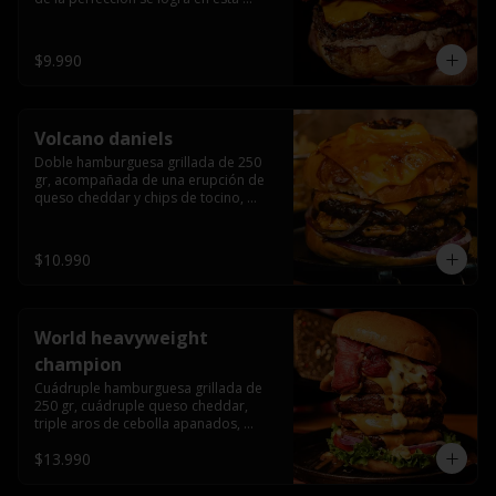
haburguesa hecha en laboratiro, 
burger 250 gr, doble queso cheddar, 
bacon secret sause, y tocino (se 
$9.990
recomienda con coccion 3/4).
Volcano daniels
Doble hamburguesa grillada de 250 
gr, acompañada de una erupción de 
queso cheddar y chips de tocino, 
crocante cebolla frita con finos cortes 
de cebolla morada y pepinillos 
americanos todo esto bañado en la 
$10.990
mejor salsa jack daniels al mas puro 
estilo royal ranch.
World heavyweight
champion
Cuádruple hamburguesa grillada de 
250 gr, cuádruple queso cheddar, 
triple aros de cebolla apanados, 
tocino, lechuga, tomate, cebolla 
$13.990
morada, pepinillo, chedar sause y los 
mejores jalapeños de texas.