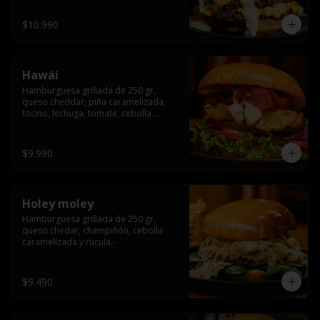
$10.990
Hawái
Hamburguesa grillada de 250 gr, 
queso cheddar, piña caramelizada, 
tocino, lechuga, tomate, cebolla 
morada, pepinillo y hawái sause.
$9.990
Holey moley
Hamburguesa grillada de 250 gr, 
queso chedar, champiñón, cebolla 
caramelizada y rucula.-
$9.490