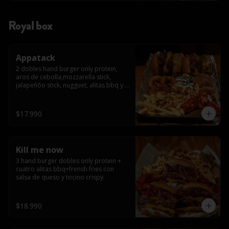
Royal box
Appatack
2 dobles hand burger only protein, 
aros de cebolla,mozzarella stick, 
jalapeñõo stick, nugguet, alitas bbq y 
frensh fries con salsa de queso y 
tocino crispy
$17.990
Kill me now
3 hand burger dobles only protein + 
cuatro alitas bbq+frensh fries con 
salsa de queso y tocino crispy.
$18.990