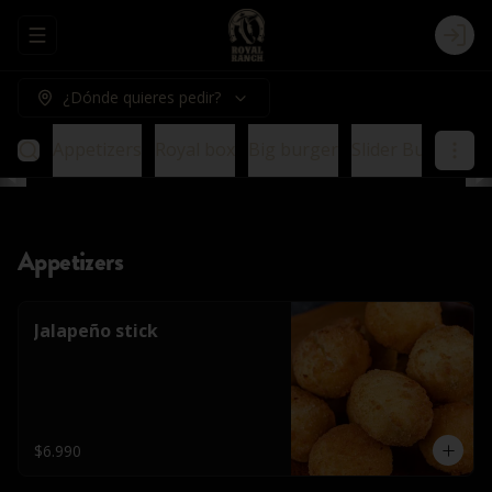
Abrir menu de navegación
Logi
¿Dónde quieres pedir?
Appetizers
Royal box
Big burger
Slider Burger
E
Appetizers
Jalapeño stick
$6.990