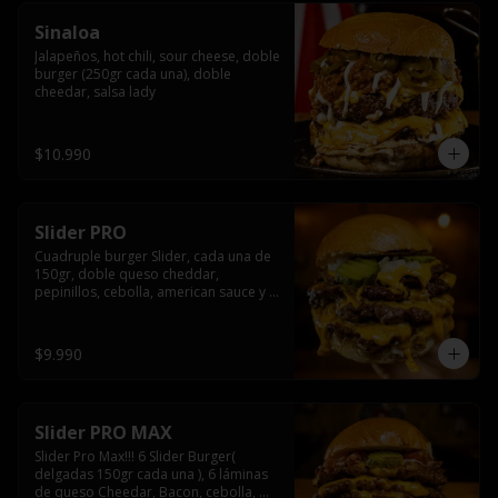
Sinaloa
Jalapeños, hot chili, sour cheese, doble 
burger (250gr cada una), doble 
cheedar, salsa lady
$10.990
Slider PRO
Cuadruple burger Slider, cada una de 
150gr, doble queso cheddar, 
pepinillos, cebolla, american sauce y 
mayonesa.
$9.990
Slider PRO MAX
Slider Pro Max!!! 6 Slider Burger( 
delgadas 150gr cada una ), 6 láminas 
de queso Cheedar, Bacon, cebolla, 