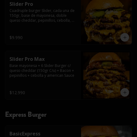
Slider Pro
Cuadruple burger Slider, cada una de 
150gr, base de mayonesa, doble 
queso cheddar, pepinillos, cebolla, 
american sauce y mayonesa.
$9.990
Slider Pro Max
Base mayonesa + 6 Slider Burger c/ 
queso cheddar (150gr C/u) + Bacon + 
pepinillos + cebolla y american Sauce
$12.990
Express Burger
BasicExpress