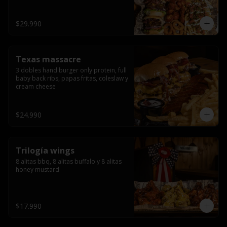
ribs.
$29.990
Texas massacre
3 dobles hand burger only protein, full 
baby back ribs, papas fritas, coleslaw y 
cream cheese
$24.990
Trilogía wings
8 alitas bbq, 8 alitas buffalo y 8 alitas 
honey mustard
$17.990