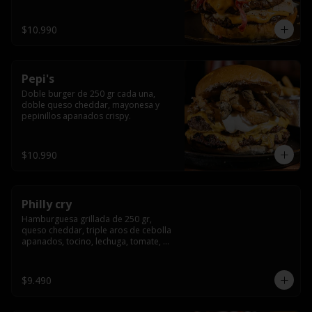
crocante
$10.990
Pepi's
Doble burger de 250 gr cada una, 
doble queso cheddar, mayonesa y 
pepinillos apanados crispy.
$10.990
Philly cry
Hamburguesa grillada de 250 gr, 
queso cheddar, triple aros de cebolla 
apanados, tocino, lechuga, tomate, 
cebolla morada, pepinillo y american 
sause.
$9.490