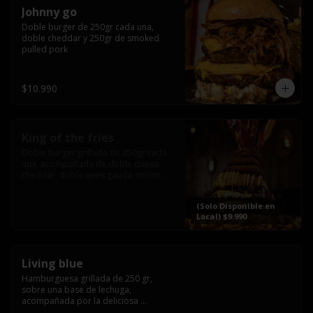
Johnny go
Doble burger de 250gr cada una, 
doble cheddar y 250gr de smoked 
pulled pork
$10.990
King of the fries
Doble burger grillada de 250gr cada 
una, acompañada de doble queso 
cheddar, doble ques gauda, tocino, 
bañado en cheddar liquido y 
culminada con tres laminas de tocinos 
(Solo Disponible en
grillados, sobre una cama de papas 
Local) $9.990
fritas twister sazoned
Living blue
Hamburguesa grillada de 250 gr, 
sobre una base de lechuga, 
acompañada por la deliciosa 
combinación de  queso azul, 