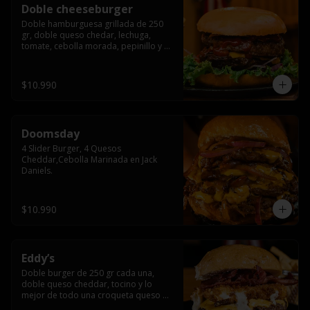
Doble cheeseburger
Doble hamburguesa grillada de 250 
gr, doble queso chedar, lechuga, 
tomate, cebolla morada, pepinillo y 
american sause.
$10.990
Doomsday
4 Slider Burger, 4 Quesos 
Cheddar,Cebolla Marinada en Jack 
Daniels.
$10.990
Eddy’s
Doble burger de 250 gr cada una, 
doble queso cheddar, tocino y lo 
mejor de todo una croqueta queso 
apanado, uff incomparable.