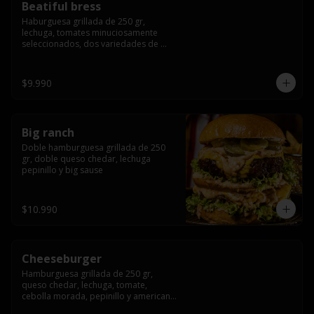
Beatiful bress
Haburguesa grillada de 250 gr, 
lechuga, tomates minuciosamente 
seleccionados, dos variedades de 
queso (cheddar & artesanal farm), 
bacon artesanal ahumado preparado 
lentamente en el grill, para finalizar 
$9.990
todo con una envolvente salsa cristal 
onion
Big ranch
Doble hamburguesa grillada de 250 
gr, doble queso chedar, lechuga 
pepinillo y big sause
$10.990
Cheeseburger
Hamburguesa grillada de 250 gr, 
queso chedar, lechuga, tomate, 
cebolla morada, pepinillo y american 
sauce.