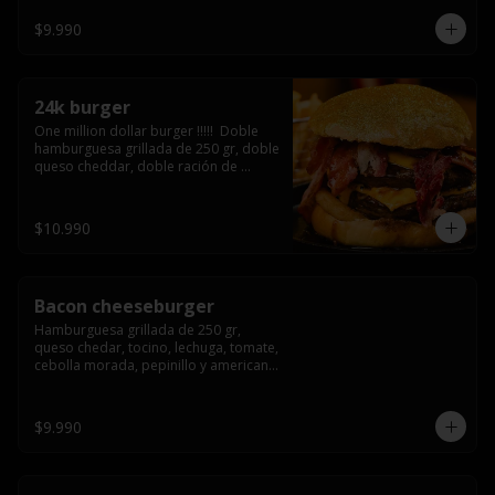
3/4) Mayonesa en la base y doble 
queso cheddar
$9.990
24k burger
One million dollar burger !!!!!  Doble 
hamburguesa grillada de 250 gr, doble 
queso cheddar, doble ración de 
bacon, triple aro de cebolla frito todo 
esto en un bollo de pan dorado con 
gold glitter
$10.990
Bacon cheeseburger
Hamburguesa grillada de 250 gr, 
queso chedar, tocino, lechuga, tomate, 
cebolla morada, pepinillo y american 
sause.
$9.990