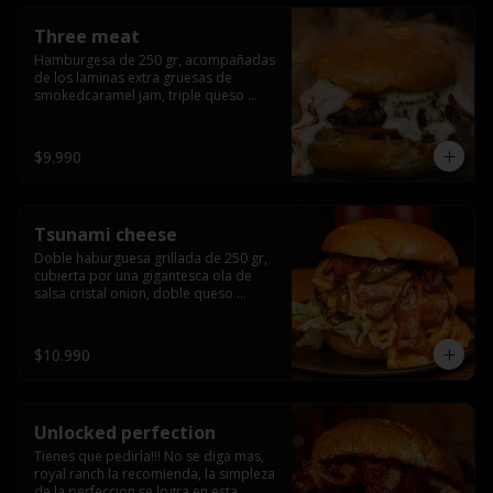
Three meat
Hamburgesa de 250 gr, acompañadas 
de los laminas extra gruesas de 
smokedcaramel jam, triple queso 
cheddar, cebolla caramelizada, queso 
crema y pimentón flambeado.
$9.990
Tsunami cheese
Doble haburguesa grillada de 250 gr, 
cubierta por una gigantesca ola de 
salsa cristal onion, doble queso 
cheddar, lechuga, bacon artesanal 
ahumado preparado lentamente en el 
grill y los mas ricos jalapeños 
$10.990
jalapeños de todo texas.
Unlocked perfection
Tienes que pedirla!!! No se diga mas, 
royal ranch la recomienda, la simpleza 
de la perfeccion se logra en esta 