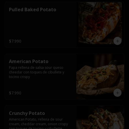
Pulled Baked Potato
$7.990
American Potato
Papa rellena de salsa sour queso 
cheedar con toques de cibullete y 
tocino crispy
$7.990
Crunchy Potato
American Potato, rellena de sour 
cream, cheddar cream, onion crispy 
con toques de tocino y cibullette