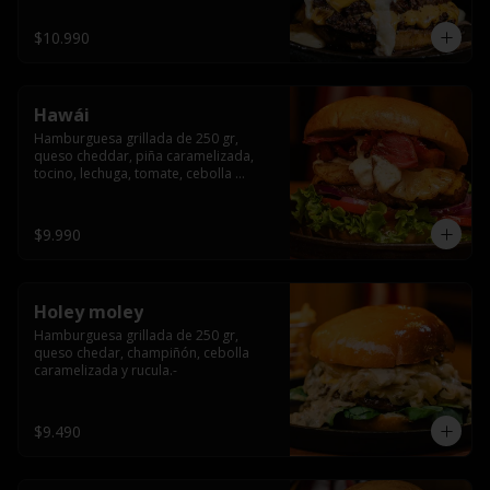
$10.990
Hawái
Hamburguesa grillada de 250 gr, 
queso cheddar, piña caramelizada, 
tocino, lechuga, tomate, cebolla 
morada, pepinillo y hawái sause.
$9.990
Holey moley
Hamburguesa grillada de 250 gr, 
queso chedar, champiñón, cebolla 
caramelizada y rucula.-
$9.490