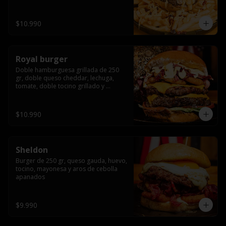
bañado en cheddar liquido y tocino 
crispy, sobre una cama de papas fritas
$10.990
Royal burger
Doble hamburguesa grillada de 250 
gr, doble queso cheddar, lechuga, 
tomate, doble tocino grillado y 
macerado en jack daniels, triple aro de 
cebolla frito, todo esto bañado en 
salsa de queso cheddar.
$10.990
Sheldon
Burger de 250 gr, queso gauda, huevo, 
tocino, mayonesa y aros de cebolla 
apanados
$9.990