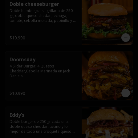
Doble cheeseburger
Doble hamburguesa grillada de 250 
gr, doble queso chedar, lechuga, 
tomate, cebolla morada, pepinillo y 
american sause.
$10.990
Doomsday
4 Slider Burger, 4 Quesos 
Cheddar,Cebolla Marinada en Jack 
Daniels.
$10.990
Eddy’s
Doble burger de 250 gr cada una, 
doble queso cheddar, tocino y lo 
mejor de todo una croqueta queso 
apanado, uff incomparable.