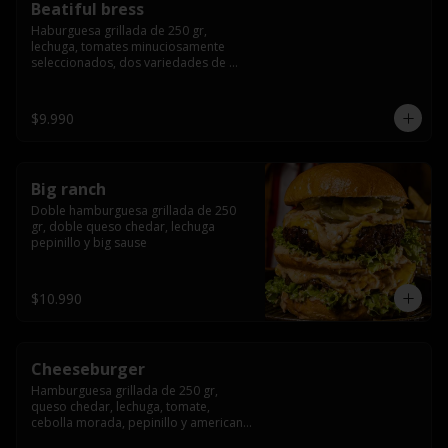
Beatiful bress
Haburguesa grillada de 250 gr, 
lechuga, tomates minuciosamente 
seleccionados, dos variedades de 
queso (cheddar & artesanal farm), 
bacon artesanal ahumado preparado 
lentamente en el grill, para finalizar 
$9.990
todo con una envolvente salsa cristal 
onion
Big ranch
Doble hamburguesa grillada de 250 
gr, doble queso chedar, lechuga 
pepinillo y big sause
$10.990
Cheeseburger
Hamburguesa grillada de 250 gr, 
queso chedar, lechuga, tomate, 
cebolla morada, pepinillo y american 
sauce.