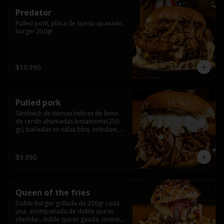
Predator
Pulled pork, placa de queso apanado, 
burger 250gr
$10.990
Pulled pork
Sándwich de tiernas hebras de lomo 
de cerdo ahumadas lentamente(250 
gr), bañadas en salsa bbq, coleslaw, 
queso crema y pepinillos dill
$9.990
Queen of the fries
Doble burger grillada de 250gr cada 
una, acompañada de doble queso 
cheddar, doble queso gauda, tocino, 