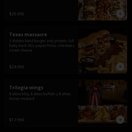
ribs.
$29.990
Texas massacre
3 dobles hand burger only protein, full 
baby back ribs, papas fritas, coleslaw y 
cream cheese
$24.990
Trilogía wings
8 alitas bbq, 8 alitas buffalo y 8 alitas 
honey mustard
$17.990