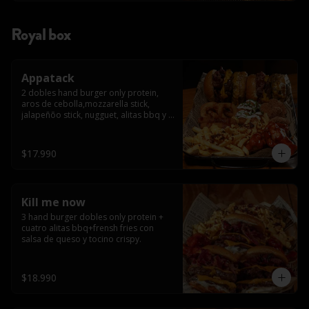
Royal box
Appatack
2 dobles hand burger only protein, 
aros de cebolla,mozzarella stick, 
jalapeñõo stick, nugguet, alitas bbq y 
frensh fries con salsa de queso y 
tocino crispy
$17.990
Kill me now
3 hand burger dobles only protein + 
cuatro alitas bbq+frensh fries con 
salsa de queso y tocino crispy.
$18.990