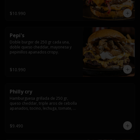
crocante
$10.990
Pepi's
Doble burger de 250 gr cada una, 
doble queso cheddar, mayonesa y 
pepinillos apanados crispy.
$10.990
Philly cry
Hamburguesa grillada de 250 gr, 
queso cheddar, triple aros de cebolla 
apanados, tocino, lechuga, tomate, 
cebolla morada, pepinillo y american 
sause.
$9.490