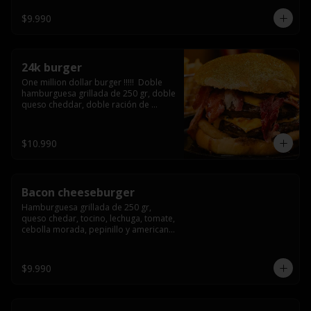
3/4) Mayonesa en la base y doble 
queso cheddar
$9.990
24k burger
One million dollar burger !!!!!  Doble 
hamburguesa grillada de 250 gr, doble 
queso cheddar, doble ración de 
bacon, triple aro de cebolla frito todo 
esto en un bollo de pan dorado con 
gold glitter
$10.990
Bacon cheeseburger
Hamburguesa grillada de 250 gr, 
queso chedar, tocino, lechuga, tomate, 
cebolla morada, pepinillo y american 
sause.
$9.990