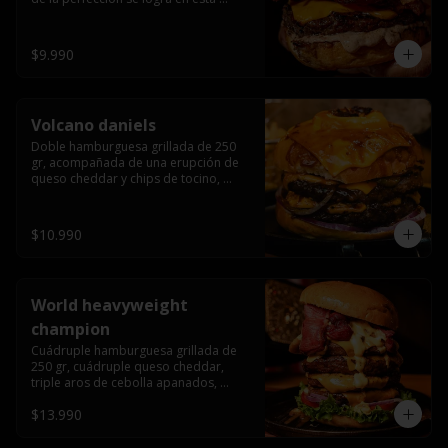
haburguesa hecha en laboratiro, 
burger 250 gr, doble queso cheddar, 
bacon secret sause, y tocino (se 
$9.990
recomienda con coccion 3/4).
Volcano daniels
Doble hamburguesa grillada de 250 
gr, acompañada de una erupción de 
queso cheddar y chips de tocino, 
crocante cebolla frita con finos cortes 
de cebolla morada y pepinillos 
americanos todo esto bañado en la 
$10.990
mejor salsa jack daniels al mas puro 
estilo royal ranch.
World heavyweight
champion
Cuádruple hamburguesa grillada de 
250 gr, cuádruple queso cheddar, 
triple aros de cebolla apanados, 
tocino, lechuga, tomate, cebolla 
$13.990
morada, pepinillo, chedar sause y los 
mejores jalapeños de texas.