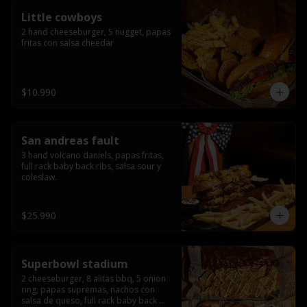
Little cowboys
2 hand cheeseburger, 5 nugget, papas 
fritas con salsa cheedar
$10.990
San andreas fault
3 hand volcano daniels, papas fritas, 
full rack baby back ribs, salsa sour y 
coleslaw.
$25.990
Superbowl stadium
2 cheeseburger, 8 alitas bbq, 5 onion 
ring, papas supremas, nachos con 
salsa de queso, full rack baby back 