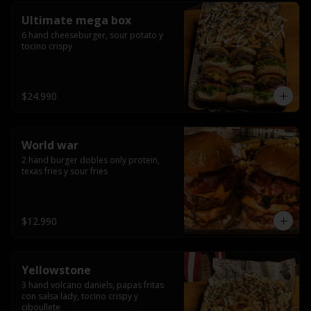
Ultimate mega box
6 hand cheeseburger, sour potato y 
tocino crispy
$24.990
World war
2 hand burger dobles only protein, 
texas fries y sour fries
$12.990
Yellowstone
3 hand volcano daniels, papas fritas 
con salsa lady, tocino crispy y 
ciboullete