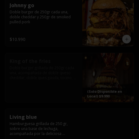
Johnny go
Doble burger de 250gr cada una, 
doble cheddar y 250gr de smoked 
pulled pork
$10.990
King of the fries
Doble burger grillada de 250gr cada 
una, acompañada de doble queso 
cheddar, doble ques gauda, tocino, 
bañado en cheddar liquido y 
culminada con tres laminas de tocinos 
(Solo Disponible en
grillados, sobre una cama de papas 
Local) $9.990
fritas twister sazoned
Living blue
Hamburguesa grillada de 250 gr, 
sobre una base de lechuga, 
acompañada por la deliciosa 
combinación de  queso azul, 