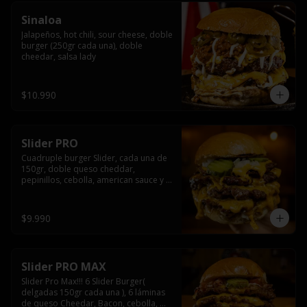
Sinaloa
Jalapeños, hot chili, sour cheese, doble 
burger (250gr cada una), doble 
cheedar, salsa lady
$10.990
Slider PRO
Cuadruple burger Slider, cada una de 
150gr, doble queso cheddar, 
pepinillos, cebolla, american sauce y 
mayonesa.
$9.990
Slider PRO MAX
Slider Pro Max!!! 6 Slider Burger( 
delgadas 150gr cada una ), 6 láminas 
de queso Cheedar, Bacon, cebolla, 