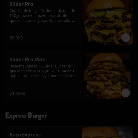
Slider Pro
Cuadruple burger Slider, cada una de 
150gr, base de mayonesa, doble 
queso cheddar, pepinillos, cebolla, 
american sauce y mayonesa.
$9.990
Slider Pro Max
Base mayonesa + 6 Slider Burger c/ 
queso cheddar (150gr C/u) + Bacon + 
pepinillos + cebolla y american Sauce
$12.990
Express Burger
BasicExpress