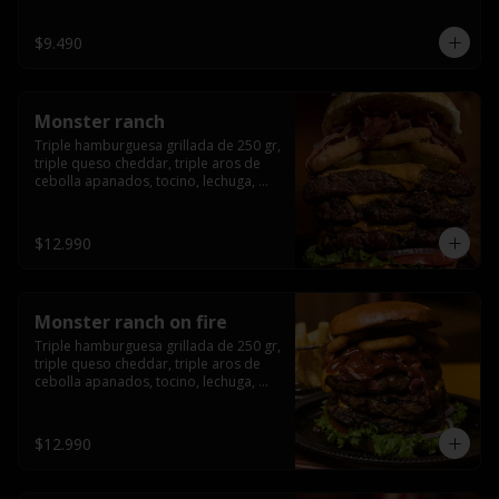
champiñón, cebolla caramelizada en 
wisky jack daniels y salsa de miel.-
$9.490
Monster ranch
Triple hamburguesa grillada de 250 gr, 
triple queso cheddar, triple aros de 
cebolla apanados, tocino, lechuga, 
tomate, cebolla morada, pepinillo y 
american sause.
$12.990
Monster ranch on fire
Triple hamburguesa grillada de 250 gr, 
triple queso cheddar, triple aros de 
cebolla apanados, tocino, lechuga, 
tomate, cebolla morada, pepinillo, 
american sause y los mejores 
jalapeños de texas.
$12.990