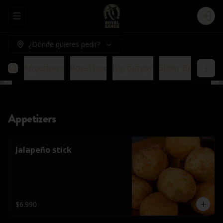
Abrir menu de navegación
Logi
¿Dónde quieres pedir?
Appetizers
Royal box
Big burger
Slider Burger
E
Appetizers
Jalapeño stick
$6.990