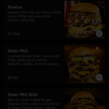
Sinaloa
Jalapeños, hot chili, sour cheese, doble 
burger (250gr cada una), doble 
cheedar, salsa lady
$10.990
Slider PRO
Cuadruple burger Slider, cada una de 
150gr, doble queso cheddar, 
pepinillos, cebolla, american sauce y 
mayonesa.
$9.990
Slider PRO MAX
Slider Pro Max!!! 6 Slider Burger( 
delgadas 150gr cada una ), 6 láminas 
de queso Cheedar, Bacon, cebolla, 