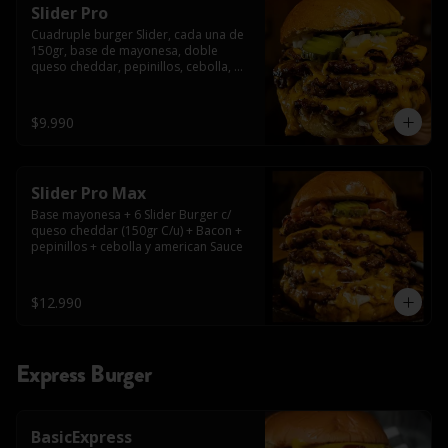
Slider Pro
Cuadruple burger Slider, cada una de 
150gr, base de mayonesa, doble 
queso cheddar, pepinillos, cebolla, 
american sauce y mayonesa.
$9.990
Slider Pro Max
Base mayonesa + 6 Slider Burger c/ 
queso cheddar (150gr C/u) + Bacon + 
pepinillos + cebolla y american Sauce
$12.990
Express Burger
BasicExpress