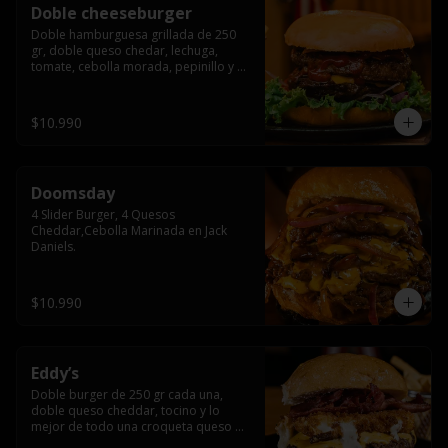
Doble cheeseburger
Doble hamburguesa grillada de 250 
gr, doble queso chedar, lechuga, 
tomate, cebolla morada, pepinillo y 
american sause.
$10.990
Doomsday
4 Slider Burger, 4 Quesos 
Cheddar,Cebolla Marinada en Jack 
Daniels.
$10.990
Eddy’s
Doble burger de 250 gr cada una, 
doble queso cheddar, tocino y lo 
mejor de todo una croqueta queso 
apanado, uff incomparable.