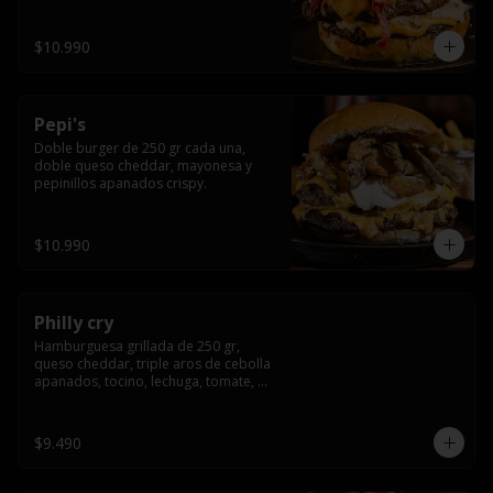
crocante
$10.990
Pepi's
Doble burger de 250 gr cada una, 
doble queso cheddar, mayonesa y 
pepinillos apanados crispy.
$10.990
Philly cry
Hamburguesa grillada de 250 gr, 
queso cheddar, triple aros de cebolla 
apanados, tocino, lechuga, tomate, 
cebolla morada, pepinillo y american 
sause.
$9.490