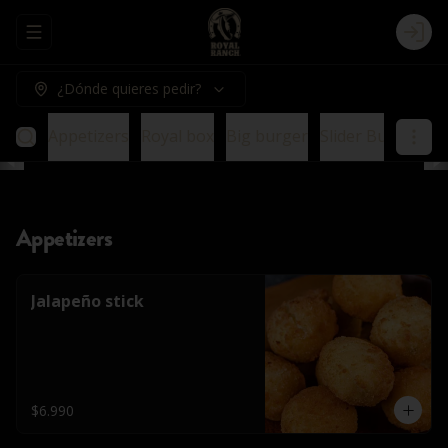
Abrir menu de navegación
Logi
¿Dónde quieres pedir?
Appetizers
Royal box
Big burger
Slider Burger
E
Appetizers
Jalapeño stick
$6.990