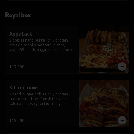
Royal box
Appatack
2 dobles hand burger only protein, 
aros de cebolla,mozzarella stick, 
jalapeñõo stick, nugguet, alitas bbq y 
frensh fries con salsa de queso y 
tocino crispy
$17.990
Kill me now
3 hand burger dobles only protein + 
cuatro alitas bbq+frensh fries con 
salsa de queso y tocino crispy.
$18.990