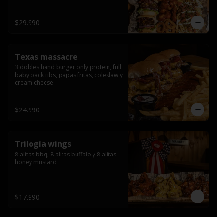
ribs.
$29.990
Texas massacre
3 dobles hand burger only protein, full 
baby back ribs, papas fritas, coleslaw y 
cream cheese
$24.990
Trilogía wings
8 alitas bbq, 8 alitas buffalo y 8 alitas 
honey mustard
$17.990