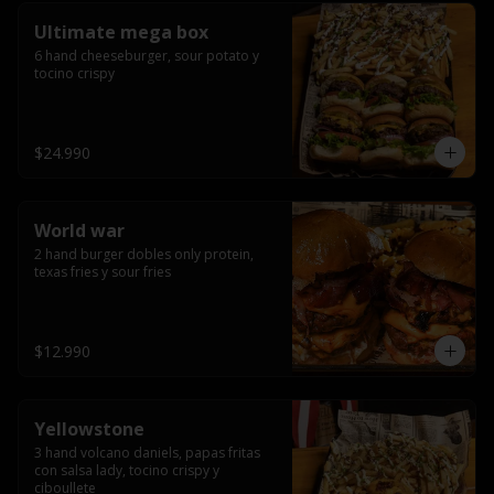
Ultimate mega box
6 hand cheeseburger, sour potato y 
tocino crispy
$24.990
World war
2 hand burger dobles only protein, 
texas fries y sour fries
$12.990
Yellowstone
3 hand volcano daniels, papas fritas 
con salsa lady, tocino crispy y 
ciboullete