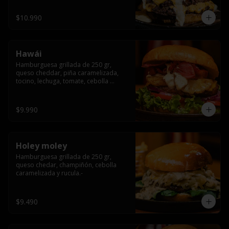
$10.990
Hawái
Hamburguesa grillada de 250 gr, 
queso cheddar, piña caramelizada, 
tocino, lechuga, tomate, cebolla 
morada, pepinillo y hawái sause.
$9.990
Holey moley
Hamburguesa grillada de 250 gr, 
queso chedar, champiñón, cebolla 
caramelizada y rucula.-
$9.490