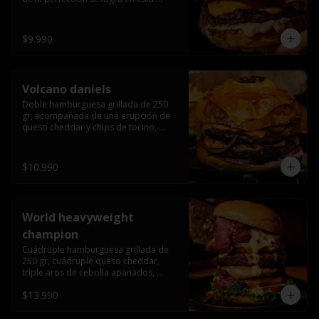
haburguesa hecha en laboratiro, 
burger 250 gr, doble queso cheddar, 
bacon secret sause, y tocino (se 
$9.990
recomienda con coccion 3/4).
Volcano daniels
Doble hamburguesa grillada de 250 
gr, acompañada de una erupción de 
queso cheddar y chips de tocino, 
crocante cebolla frita con finos cortes 
de cebolla morada y pepinillos 
americanos todo esto bañado en la 
$10.990
mejor salsa jack daniels al mas puro 
estilo royal ranch.
World heavyweight
champion
Cuádruple hamburguesa grillada de 
250 gr, cuádruple queso cheddar, 
triple aros de cebolla apanados, 
tocino, lechuga, tomate, cebolla 
$13.990
morada, pepinillo, chedar sause y los 
mejores jalapeños de texas.