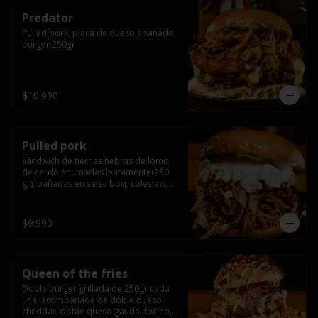
Predator
Pulled pork, placa de queso apanado, 
burger 250gr
$10.990
Pulled pork
Sándwich de tiernas hebras de lomo 
de cerdo ahumadas lentamente(250 
gr), bañadas en salsa bbq, coleslaw, 
queso crema y pepinillos dill
$9.990
Queen of the fries
Doble burger grillada de 250gr cada 
una, acompañada de doble queso 
cheddar, doble queso gauda, tocino, 