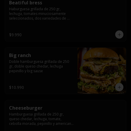
Beatiful bress
Haburguesa grillada de 250 gr, 
lechuga, tomates minuciosamente 
seleccionados, dos variedades de 
queso (cheddar & artesanal farm), 
bacon artesanal ahumado preparado 
lentamente en el grill, para finalizar 
$9.990
todo con una envolvente salsa cristal 
onion
Big ranch
Doble hamburguesa grillada de 250 
gr, doble queso chedar, lechuga 
pepinillo y big sause
$10.990
Cheeseburger
Hamburguesa grillada de 250 gr, 
queso chedar, lechuga, tomate, 
cebolla morada, pepinillo y american 
sauce.