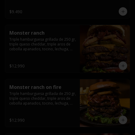
champiñón, cebolla caramelizada en 
wisky jack daniels y salsa de miel.-
$9.490
Monster ranch
Triple hamburguesa grillada de 250 gr, 
triple queso cheddar, triple aros de 
cebolla apanados, tocino, lechuga, 
tomate, cebolla morada, pepinillo y 
american sause.
$12.990
Monster ranch on fire
Triple hamburguesa grillada de 250 gr, 
triple queso cheddar, triple aros de 
cebolla apanados, tocino, lechuga, 
tomate, cebolla morada, pepinillo, 
american sause y los mejores 
jalapeños de texas.
$12.990