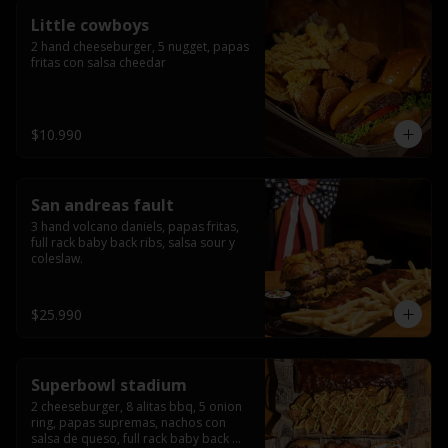
Little cowboys
2 hand cheeseburger, 5 nugget, papas 
fritas con salsa cheedar
$10.990
San andreas fault
3 hand volcano daniels, papas fritas, 
full rack baby back ribs, salsa sour y 
coleslaw.
$25.990
Superbowl stadium
2 cheeseburger, 8 alitas bbq, 5 onion 
ring, papas supremas, nachos con 
salsa de queso, full rack baby back 