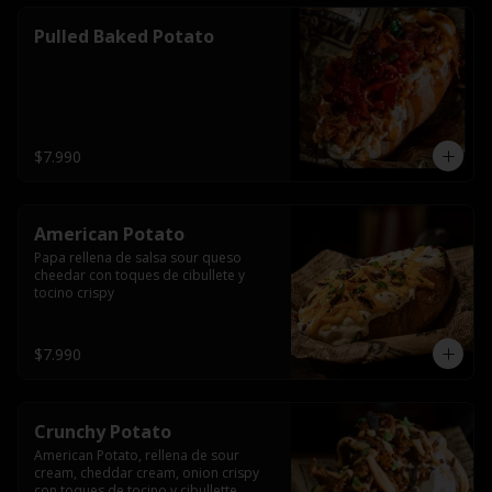
Pulled Baked Potato
$7.990
American Potato
Papa rellena de salsa sour queso 
cheedar con toques de cibullete y 
tocino crispy
$7.990
Crunchy Potato
American Potato, rellena de sour 
cream, cheddar cream, onion crispy 
con toques de tocino y cibullette