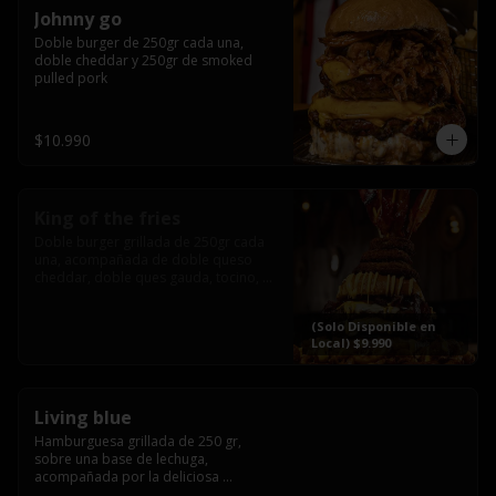
Johnny go
Doble burger de 250gr cada una, 
doble cheddar y 250gr de smoked 
pulled pork
$10.990
King of the fries
Doble burger grillada de 250gr cada 
una, acompañada de doble queso 
cheddar, doble ques gauda, tocino, 
bañado en cheddar liquido y 
culminada con tres laminas de tocinos 
(Solo Disponible en
grillados, sobre una cama de papas 
Local) $9.990
fritas twister sazoned
Living blue
Hamburguesa grillada de 250 gr, 
sobre una base de lechuga, 
acompañada por la deliciosa 
combinación de  queso azul, 