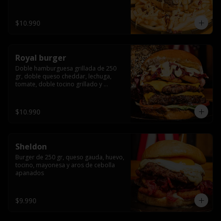
bañado en cheddar liquido y tocino 
crispy, sobre una cama de papas fritas
$10.990
Royal burger
Doble hamburguesa grillada de 250 
gr, doble queso cheddar, lechuga, 
tomate, doble tocino grillado y 
macerado en jack daniels, triple aro de 
cebolla frito, todo esto bañado en 
salsa de queso cheddar.
$10.990
Sheldon
Burger de 250 gr, queso gauda, huevo, 
tocino, mayonesa y aros de cebolla 
apanados
$9.990