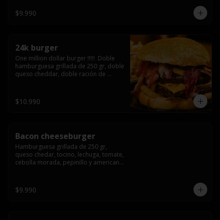
3/4) Mayonesa en la base y doble 
queso cheddar
$9.990
24k burger
One million dollar burger !!!!!  Doble 
hamburguesa grillada de 250 gr, doble 
queso cheddar, doble ración de 
bacon, triple aro de cebolla frito todo 
esto en un bollo de pan dorado con 
gold glitter
$10.990
Bacon cheeseburger
Hamburguesa grillada de 250 gr, 
queso chedar, tocino, lechuga, tomate, 
cebolla morada, pepinillo y american 
sause.
$9.990