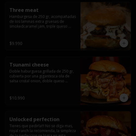
Three meat
Hamburgesa de 250 gr, acompañadas 
de los laminas extra gruesas de 
smokedcaramel jam, triple queso 
cheddar, cebolla caramelizada, queso 
crema y pimentón flambeado.
$9.990
Tsunami cheese
Doble haburguesa grillada de 250 gr, 
cubierta por una gigantesca ola de 
salsa cristal onion, doble queso 
cheddar, lechuga, bacon artesanal 
ahumado preparado lentamente en el 
grill y los mas ricos jalapeños 
$10.990
jalapeños de todo texas.
Unlocked perfection
Tienes que pedirla!!! No se diga mas, 
royal ranch la recomienda, la simpleza 
de la perfeccion se logra en esta 