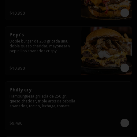
crocante
$10.990
Pepi's
Doble burger de 250 gr cada una, 
doble queso cheddar, mayonesa y 
pepinillos apanados crispy.
$10.990
Philly cry
Hamburguesa grillada de 250 gr, 
queso cheddar, triple aros de cebolla 
apanados, tocino, lechuga, tomate, 
cebolla morada, pepinillo y american 
sause.
$9.490