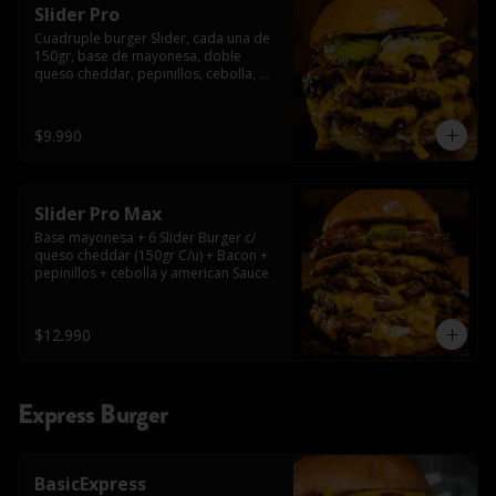
Slider Pro
Cuadruple burger Slider, cada una de 
150gr, base de mayonesa, doble 
queso cheddar, pepinillos, cebolla, 
american sauce y mayonesa.
$9.990
Slider Pro Max
Base mayonesa + 6 Slider Burger c/ 
queso cheddar (150gr C/u) + Bacon + 
pepinillos + cebolla y american Sauce
$12.990
Express Burger
BasicExpress