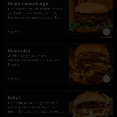
Doble cheeseburger
Doble hamburguesa grillada de 250 
gr, doble queso chedar, lechuga, 
tomate, cebolla morada, pepinillo y 
american sause.
$10.990
Doomsday
4 Slider Burger, 4 Quesos 
Cheddar,Cebolla Marinada en Jack 
Daniels.
$10.990
Eddy’s
Doble burger de 250 gr cada una, 
doble queso cheddar, tocino y lo 
mejor de todo una croqueta queso 
apanado, uff incomparable.