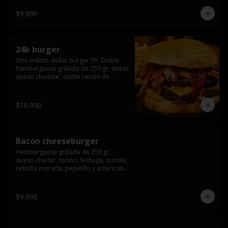
3/4) Mayonesa en la base y doble 
queso cheddar
$9.990
24k burger
One million dollar burger !!!!!  Doble 
hamburguesa grillada de 250 gr, doble 
queso cheddar, doble ración de 
bacon, triple aro de cebolla frito todo 
esto en un bollo de pan dorado con 
gold glitter
$10.990
Bacon cheeseburger
Hamburguesa grillada de 250 gr, 
queso chedar, tocino, lechuga, tomate, 
cebolla morada, pepinillo y american 
sause.
$9.990