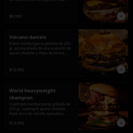
haburguesa hecha en laboratiro, 
burger 250 gr, doble queso cheddar, 
bacon secret sause, y tocino (se 
$9.990
recomienda con coccion 3/4).
Volcano daniels
Doble hamburguesa grillada de 250 
gr, acompañada de una erupción de 
queso cheddar y chips de tocino, 
crocante cebolla frita con finos cortes 
de cebolla morada y pepinillos 
americanos todo esto bañado en la 
$10.990
mejor salsa jack daniels al mas puro 
estilo royal ranch.
World heavyweight
champion
Cuádruple hamburguesa grillada de 
250 gr, cuádruple queso cheddar, 
triple aros de cebolla apanados, 
tocino, lechuga, tomate, cebolla 
$13.990
morada, pepinillo, chedar sause y los 
mejores jalapeños de texas.