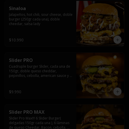
Sinaloa
Jalapeños, hot chili, sour cheese, doble 
burger (250gr cada una), doble 
cheedar, salsa lady
$10.990
Slider PRO
Cuadruple burger Slider, cada una de 
150gr, doble queso cheddar, 
pepinillos, cebolla, american sauce y 
mayonesa.
$9.990
Slider PRO MAX
Slider Pro Max!!! 6 Slider Burger( 
delgadas 150gr cada una ), 6 láminas 
de queso Cheedar, Bacon, cebolla, 