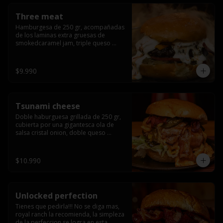
Three meat
Hamburgesa de 250 gr, acompañadas 
de los laminas extra gruesas de 
smokedcaramel jam, triple queso 
cheddar, cebolla caramelizada, queso 
crema y pimentón flambeado.
$9.990
Tsunami cheese
Doble haburguesa grillada de 250 gr, 
cubierta por una gigantesca ola de 
salsa cristal onion, doble queso 
cheddar, lechuga, bacon artesanal 
ahumado preparado lentamente en el 
grill y los mas ricos jalapeños 
$10.990
jalapeños de todo texas.
Unlocked perfection
Tienes que pedirla!!! No se diga mas, 
royal ranch la recomienda, la simpleza 
de la perfeccion se logra en esta 