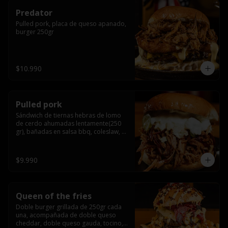
Predator
Pulled pork, placa de queso apanado, 
burger 250gr
$10.990
Pulled pork
Sándwich de tiernas hebras de lomo 
de cerdo ahumadas lentamente(250 
gr), bañadas en salsa bbq, coleslaw, 
queso crema y pepinillos dill
$9.990
Queen of the fries
Doble burger grillada de 250gr cada 
una, acompañada de doble queso 
cheddar, doble queso gauda, tocino, 