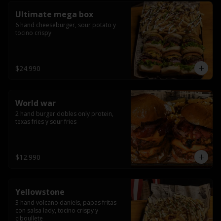
Ultimate mega box
6 hand cheeseburger, sour potato y 
tocino crispy
$24.990
World war
2 hand burger dobles only protein, 
texas fries y sour fries
$12.990
Yellowstone
3 hand volcano daniels, papas fritas 
con salsa lady, tocino crispy y 
ciboullete