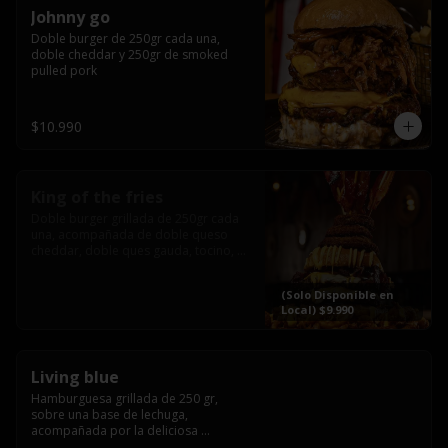
Johnny go
Doble burger de 250gr cada una, 
doble cheddar y 250gr de smoked 
pulled pork
$10.990
King of the fries
Doble burger grillada de 250gr cada 
una, acompañada de doble queso 
cheddar, doble ques gauda, tocino, 
bañado en cheddar liquido y 
culminada con tres laminas de tocinos 
(Solo Disponible en
grillados, sobre una cama de papas 
Local) $9.990
fritas twister sazoned
Living blue
Hamburguesa grillada de 250 gr, 
sobre una base de lechuga, 
acompañada por la deliciosa 
combinación de  queso azul, 