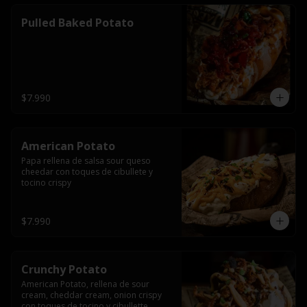
Pulled Baked Potato
$7.990
American Potato
Papa rellena de salsa sour queso 
cheedar con toques de cibullete y 
tocino crispy
$7.990
Crunchy Potato
American Potato, rellena de sour 
cream, cheddar cream, onion crispy 
con toques de tocino y cibullette