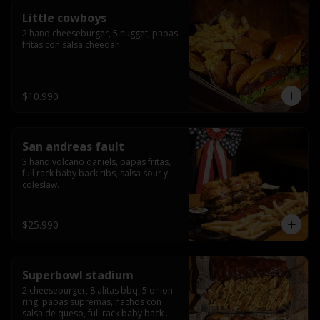
Little cowboys
2 hand cheeseburger, 5 nugget, papas 
fritas con salsa cheedar
$10.990
San andreas fault
3 hand volcano daniels, papas fritas, 
full rack baby back ribs, salsa sour y 
coleslaw.
$25.990
Superbowl stadium
2 cheeseburger, 8 alitas bbq, 5 onion 
ring, papas supremas, nachos con 
salsa de queso, full rack baby back 