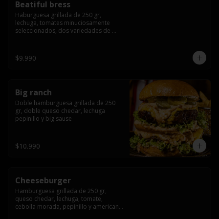
Beatiful bress
Haburguesa grillada de 250 gr, 
lechuga, tomates minuciosamente 
seleccionados, dos variedades de 
queso (cheddar & artesanal farm), 
bacon artesanal ahumado preparado 
lentamente en el grill, para finalizar 
$9.990
todo con una envolvente salsa cristal 
onion
Big ranch
Doble hamburguesa grillada de 250 
gr, doble queso chedar, lechuga 
pepinillo y big sause
$10.990
Cheeseburger
Hamburguesa grillada de 250 gr, 
queso chedar, lechuga, tomate, 
cebolla morada, pepinillo y american 
sauce.