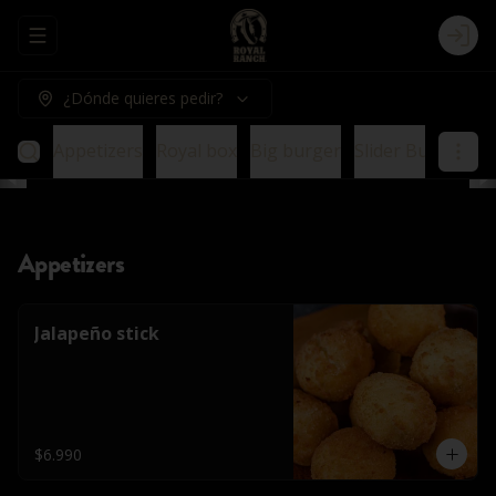
Abrir menu de navegación
Logi
¿Dónde quieres pedir?
Appetizers
Royal box
Big burger
Slider Burger
E
Appetizers
Jalapeño stick
$6.990