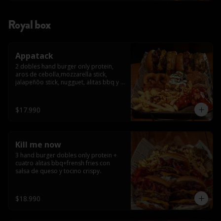
Royal box
Appatack
2 dobles hand burger only protein, 
aros de cebolla,mozzarella stick, 
jalapeñõo stick, nugguet, alitas bbq y 
frensh fries con salsa de queso y 
tocino crispy
$17.990
Kill me now
3 hand burger dobles only protein + 
cuatro alitas bbq+frensh fries con 
salsa de queso y tocino crispy.
$18.990