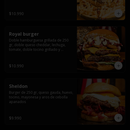
bañado en cheddar liquido y tocino 
crispy, sobre una cama de papas fritas
$10.990
Royal burger
Doble hamburguesa grillada de 250 
gr, doble queso cheddar, lechuga, 
tomate, doble tocino grillado y 
macerado en jack daniels, triple aro de 
cebolla frito, todo esto bañado en 
salsa de queso cheddar.
$10.990
Sheldon
Burger de 250 gr, queso gauda, huevo, 
tocino, mayonesa y aros de cebolla 
apanados
$9.990