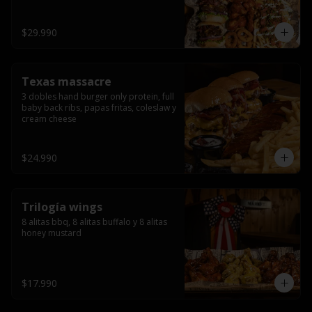
ribs.
$29.990
Texas massacre
3 dobles hand burger only protein, full 
baby back ribs, papas fritas, coleslaw y 
cream cheese
$24.990
Trilogía wings
8 alitas bbq, 8 alitas buffalo y 8 alitas 
honey mustard
$17.990