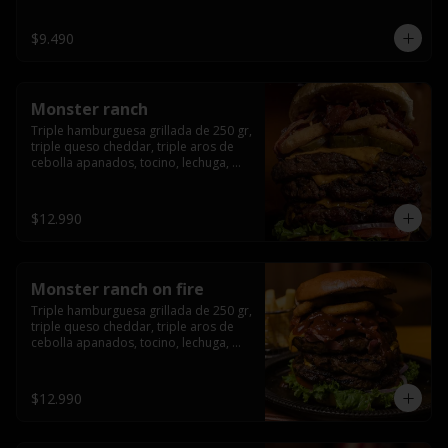
champiñón, cebolla caramelizada en 
wisky jack daniels y salsa de miel.-
$9.490
Monster ranch
Triple hamburguesa grillada de 250 gr, 
triple queso cheddar, triple aros de 
cebolla apanados, tocino, lechuga, 
tomate, cebolla morada, pepinillo y 
american sause.
$12.990
Monster ranch on fire
Triple hamburguesa grillada de 250 gr, 
triple queso cheddar, triple aros de 
cebolla apanados, tocino, lechuga, 
tomate, cebolla morada, pepinillo, 
american sause y los mejores 
jalapeños de texas.
$12.990