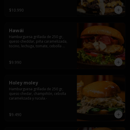
$10.990
Hawái
Hamburguesa grillada de 250 gr, 
queso cheddar, piña caramelizada, 
tocino, lechuga, tomate, cebolla 
morada, pepinillo y hawái sause.
$9.990
Holey moley
Hamburguesa grillada de 250 gr, 
queso chedar, champiñón, cebolla 
caramelizada y rucula.-
$9.490