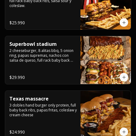
full rack baby back ribs, salsa sour y 
coleslaw.
$25.990
Superbowl stadium
2 cheeseburger, 8 alitas bbq, 5 onion 
ring, papas supremas, nachos con 
salsa de queso, full rack baby back 
ribs.
$29.990
Texas massacre
3 dobles hand burger only protein, full 
baby back ribs, papas fritas, coleslaw y 
cream cheese
$24.990