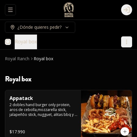
Abrir menu de navegación
Logi
¿Dónde quieres pedir?
Royal box
Royal Ranch
Royal box
Royal box
Appatack
2 dobles hand burger only protein, 
aros de cebolla,mozzarella stick, 
jalapeñõo stick, nugguet, alitas bbq y 
frensh fries con salsa de queso y 
tocino crispy
$17.990