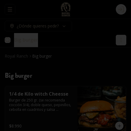
Abrir menu de navegación
Logi
¿Dónde quieres pedir?
Big burger
Royal Ranch
Big burger
Big burger
1/4 de Kilo witch Cheesse
Burger de 250 gr. (se recomienda 
cocción 3/4), doble queso, pepinillos, 
cebolla en cuadritos y salsa 
americana.
$8.990