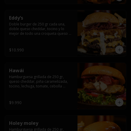
Eddy’s
Doble burger de 250 gr cada una, 
doble queso cheddar, tocino y lo 
mejor de todo una croqueta queso 
apanado, uff incomparable.
$10.990
Hawái
Hamburguesa grillada de 250 gr, 
queso cheddar, piña caramelizada, 
tocino, lechuga, tomate, cebolla 
morada, pepinillo y hawái sause.
$9.990
Holey moley
Hamburguesa grillada de 250 gr, 