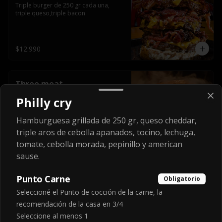
Triple burger de 250 gr cada una, 
triple queso,triple bacon
$12.990
Three meat
Hamburgesa de 250 gr, acompañadas 
Philly cry
de los laminas extra gruesas de 
smokedcaramel jam, triple queso 
cheddar, cebolla caramelizada, queso 
Hamburguesa grillada de 250 gr, queso cheddar,
crema y pimentón flambeado.
triple aros de cebolla apanados, tocino, lechuga,
$9.990
tomate, cebolla morada, pepinillo y american
sause.
Tsunami cheese
Punto Carne
Obligatorio
Doble haburguesa grillada de 250 gr, 
cubierta por una gigantesca ola de 
Seleccioné el Punto de cocción de la carne, la
salsa cristal onion, doble queso 
recomendación de la casa en 3/4
cheddar, lechuga, bacon artesanal 
ahumado preparado lentamente en el 
Seleccione al menos 1