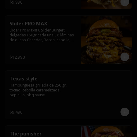
$9.990
Slider PRO MAX
Slider Pro Max!!! 6 Slider Burger( 
delgadas 150gr cada una ), 6 láminas 
de queso Cheedar, Bacon, cebolla, 
americana sauce.
$12.990
Texas style
Hamburguesa grillada de 250 gr, 
tocino, cebolla caramelizada, 
pepinillo, bbq sause
$9.490
The punisher