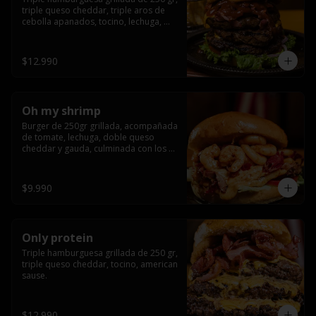
triple queso cheddar, triple aros de 
cebolla apanados, tocino, lechuga, 
tomate, cebolla morada, pepinillo, 
american sause y los mejores 
jalapeños de texas.
$12.990
Oh my shrimp
Burger de 250gr grillada, acompañada 
de tomate, lechuga, doble queso 
cheddar y gauda, culminada con los 
mas tiernos camarones grillados
$9.990
Only protein
Triple hamburguesa grillada de 250 gr, 
triple queso cheddar, tocino, american 
sause.
$12.990