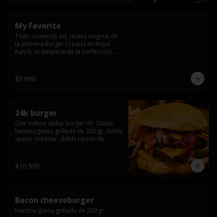
My Favorite
Todo comenzó así, receta original de 
la primera Burger Creada en Royal 
Ranch, la simpleza de la perfección, 
Burger 250 gr (se recomienda cocción 
3/4) Mayonesa en la base y doble 
queso cheddar
$9.990
24k burger
One million dollar burger !!!!!  Doble 
hamburguesa grillada de 250 gr, doble 
queso cheddar, doble ración de 
bacon, triple aro de cebolla frito todo 
esto en un bollo de pan dorado con 
gold glitter
$10.990
Bacon cheeseburger
Hamburguesa grillada de 250 gr, 