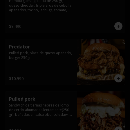
Hamburguesa grillada de 250 gr, 
queso cheddar, triple aros de cebolla 
apanados, tocino, lechuga, tomate, 
cebolla morada, pepinillo y american 
sause.
$9.490
Predator
Pulled pork, placa de queso apanado, 
burger 250gr
$10.990
Pulled pork
Sándwich de tiernas hebras de lomo 
de cerdo ahumadas lentamente(250 
gr), bañadas en salsa bbq, coleslaw, 
queso crema y pepinillos dill