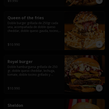
$9.990
Queen of the fries
Doble burger grillada de 250gr cada 
una, acompañada de doble queso 
cheddar, doble queso gauda, tocino, 
bañado en cheddar liquido y tocino 
crispy, sobre una cama de papas fritas
$10.990
Royal burger
Doble hamburguesa grillada de 250 
gr, doble queso cheddar, lechuga, 
tomate, doble tocino grillado y 
macerado en jack daniels, triple aro de 
cebolla frito, todo esto bañado en 
salsa de queso cheddar.
$10.990
Sheldon