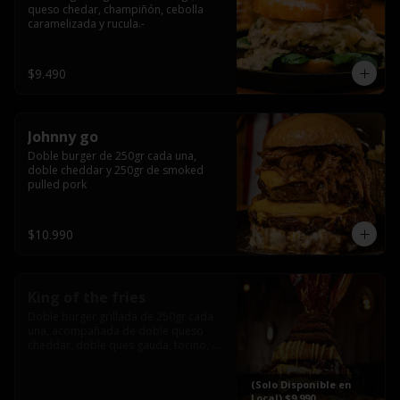
queso chedar, champiñón, cebolla 
caramelizada y rucula.-
$9.490
Johnny go
Doble burger de 250gr cada una, 
doble cheddar y 250gr de smoked 
pulled pork
$10.990
King of the fries
Doble burger grillada de 250gr cada 
una, acompañada de doble queso 
cheddar, doble ques gauda, tocino, 
bañado en cheddar liquido y 
culminada con tres laminas de tocinos 
(Solo Disponible en
grillados, sobre una cama de papas 
Local) $9.990