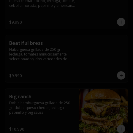
queso chedar, tocino, lechuga, tomate, 
cebolla morada, pepinillo y american 
sause.
$9.990
Beatiful bress
Haburguesa grillada de 250 gr, 
lechuga, tomates minuciosamente 
seleccionados, dos variedades de 
queso (cheddar & artesanal farm), 
bacon artesanal ahumado preparado 
lentamente en el grill, para finalizar 
$9.990
todo con una envolvente salsa cristal 
onion
Big ranch
Doble hamburguesa grillada de 250 
gr, doble queso chedar, lechuga 
pepinillo y big sause
$10.990