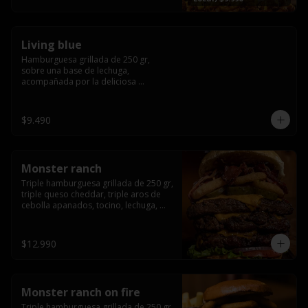
fritas twister sazoned
Living blue
Hamburguesa grillada de 250 gr, 
sobre una base de lechuga, 
acompañada por la deliciosa 
combinación de  queso azul, 
champiñón, cebolla caramelizada en 
wisky jack daniels y salsa de miel.-
$9.490
Monster ranch
Triple hamburguesa grillada de 250 gr, 
triple queso cheddar, triple aros de 
cebolla apanados, tocino, lechuga, 
tomate, cebolla morada, pepinillo y 
american sause.
$12.990
Monster ranch on fire
Triple hamburguesa grillada de 250 gr, 