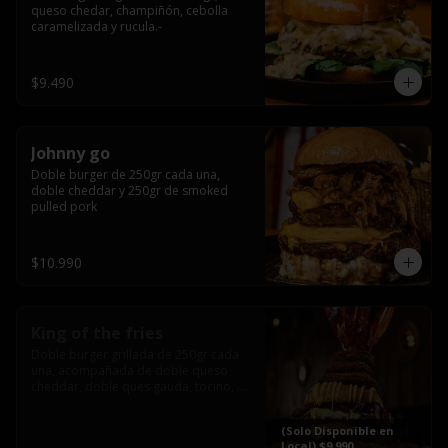
queso chedar, champiñón, cebolla 
caramelizada y rucula.-
$9.490
Johnny go
Doble burger de 250gr cada una, 
doble cheddar y 250gr de smoked 
pulled pork
$10.990
King of the fries
Doble burger grillada de 250gr cada 
una, acompañada de doble queso 
cheddar, doble ques gauda, tocino, 
bañado en cheddar liquido y 
culminada con tres laminas de tocinos 
(Solo Disponible en
grillados, sobre una cama de papas 
Local) $9.990