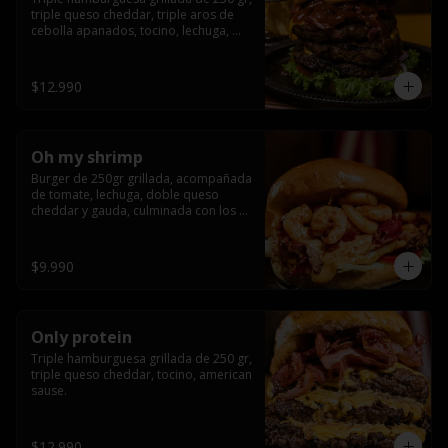
triple queso cheddar, triple aros de 
cebolla apanados, tocino, lechuga, 
tomate, cebolla morada, pepinillo, 
american sause y los mejores 
jalapeños de texas.
$12.990
Oh my shrimp
Burger de 250gr grillada, acompañada 
de tomate, lechuga, doble queso 
cheddar y gauda, culminada con los 
mas tiernos camarones grillados
$9.990
Only protein
Triple hamburguesa grillada de 250 gr, 
triple queso cheddar, tocino, american 
sause.
$12.990