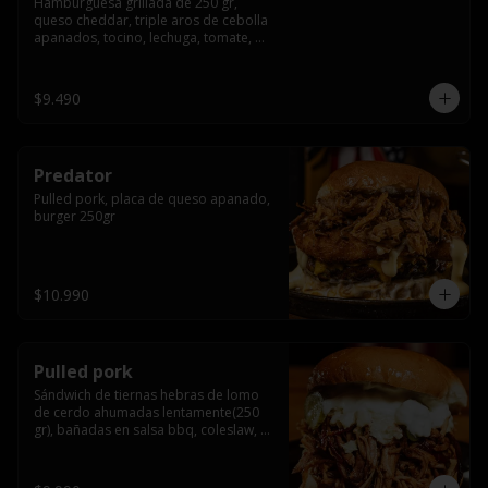
Hamburguesa grillada de 250 gr, 
queso cheddar, triple aros de cebolla 
apanados, tocino, lechuga, tomate, 
cebolla morada, pepinillo y american 
sause.
$9.490
Predator
Pulled pork, placa de queso apanado, 
burger 250gr
$10.990
Pulled pork
Sándwich de tiernas hebras de lomo 
de cerdo ahumadas lentamente(250 
gr), bañadas en salsa bbq, coleslaw, 
queso crema y pepinillos dill