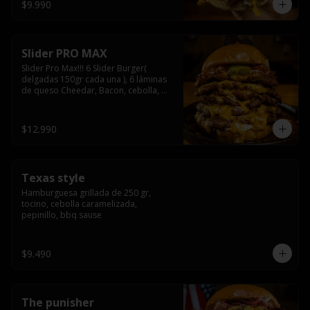
$9.990
Slider PRO MAX
Slider Pro Max!!! 6 Slider Burger( 
delgadas 150gr cada una ), 6 láminas 
de queso Cheedar, Bacon, cebolla, 
americana sauce.
$12.990
Texas style
Hamburguesa grillada de 250 gr, 
tocino, cebolla caramelizada, 
pepinillo, bbq sause
$9.490
The punisher