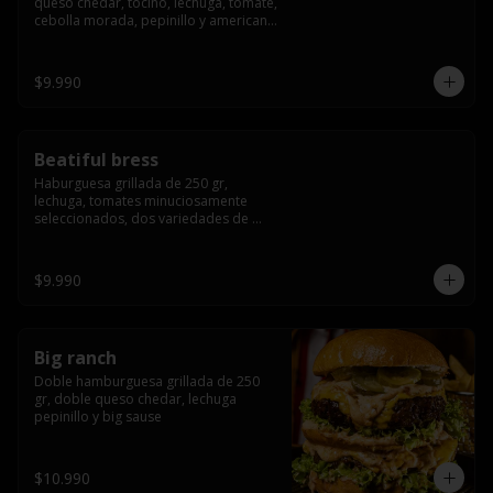
queso chedar, tocino, lechuga, tomate, 
cebolla morada, pepinillo y american 
sause.
$9.990
Beatiful bress
Haburguesa grillada de 250 gr, 
lechuga, tomates minuciosamente 
seleccionados, dos variedades de 
queso (cheddar & artesanal farm), 
bacon artesanal ahumado preparado 
lentamente en el grill, para finalizar 
$9.990
todo con una envolvente salsa cristal 
onion
Big ranch
Doble hamburguesa grillada de 250 
gr, doble queso chedar, lechuga 
pepinillo y big sause
$10.990