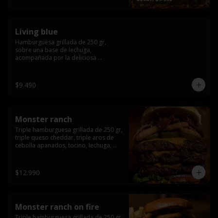
fritas twister sazoned
Living blue
Hamburguesa grillada de 250 gr, 
sobre una base de lechuga, 
acompañada por la deliciosa 
combinación de  queso azul, 
champiñón, cebolla caramelizada en 
wisky jack daniels y salsa de miel.-
$9.490
Monster ranch
Triple hamburguesa grillada de 250 gr, 
triple queso cheddar, triple aros de 
cebolla apanados, tocino, lechuga, 
tomate, cebolla morada, pepinillo y 
american sause.
$12.990
Monster ranch on fire
Triple hamburguesa grillada de 250 gr, 