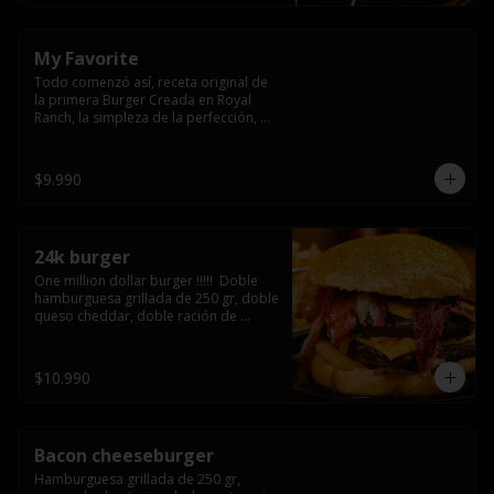
My Favorite
Todo comenzó así, receta original de 
la primera Burger Creada en Royal 
Ranch, la simpleza de la perfección, 
Burger 250 gr (se recomienda cocción 
3/4) Mayonesa en la base y doble 
queso cheddar
$9.990
24k burger
One million dollar burger !!!!!  Doble 
hamburguesa grillada de 250 gr, doble 
queso cheddar, doble ración de 
bacon, triple aro de cebolla frito todo 
esto en un bollo de pan dorado con 
gold glitter
$10.990
Bacon cheeseburger
Hamburguesa grillada de 250 gr, 