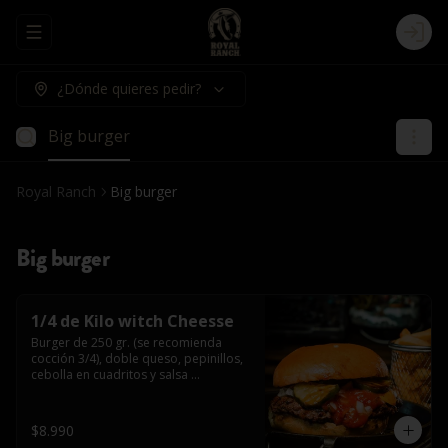
Abrir menu de navegación
Logi
¿Dónde quieres pedir?
Big burger
Royal Ranch
Big burger
Big burger
1/4 de Kilo witch Cheesse
Burger de 250 gr. (se recomienda 
cocción 3/4), doble queso, pepinillos, 
cebolla en cuadritos y salsa 
americana.
$8.990