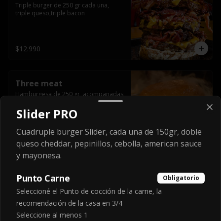
Triple burger de 250 gr cada una, 
triple queso,triple bacon
$12.990
Three meat
Hamburgesa de 250 gr, acompañadas 
de los laminas extra gruesas de 
smokedcaramel jam, triple queso 
Slider PRO
cheddar, cebolla caramelizada, queso 
crema y pimentón flambeado.
Cuadruple burger Slider, cada una de 150gr, doble
$9.990
queso cheddar, pepinillos, cebolla, american sauce
y mayonesa.
Tsunami cheese
Punto Carne
Obligatorio
Doble haburguesa grillada de 250 gr, 
cubierta por una gigantesca ola de 
Seleccioné el Punto de cocción de la carne, la
salsa cristal onion, doble queso 
recomendación de la casa en 3/4
cheddar, lechuga, bacon artesanal 
ahumado preparado lentamente en el 
Seleccione al menos 1