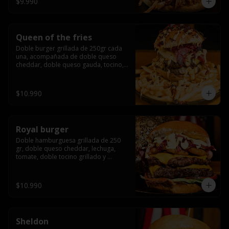
$9.990
Queen of the fries
Doble burger grillada de 250gr cada 
una, acompañada de doble queso 
cheddar, doble queso gauda, tocino, 
bañado en cheddar liquido y tocino 
crispy, sobre una cama de papas fritas
$10.990
Royal burger
Doble hamburguesa grillada de 250 
gr, doble queso cheddar, lechuga, 
tomate, doble tocino grillado y 
macerado en jack daniels, triple aro de 
cebolla frito, todo esto bañado en 
salsa de queso cheddar.
$10.990
Sheldon