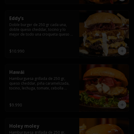
Eddy’s
Doble burger de 250 gr cada una, 
doble queso cheddar, tocino y lo 
mejor de todo una croqueta queso 
apanado, uff incomparable.
$10.990
Hawái
Hamburguesa grillada de 250 gr, 
queso cheddar, piña caramelizada, 
tocino, lechuga, tomate, cebolla 
morada, pepinillo y hawái sause.
$9.990
Holey moley
Hamburguesa grillada de 250 gr, 