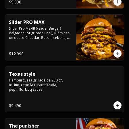
$9.990
Slider PRO MAX
Slider Pro Max!!! 6 Slider Burger( 
delgadas 150gr cada una ), 6 láminas 
de queso Cheedar, Bacon, cebolla, 
americana sauce.
$12.990
Texas style
Hamburguesa grillada de 250 gr, 
tocino, cebolla caramelizada, 
pepinillo, bbq sause
$9.490
The punisher