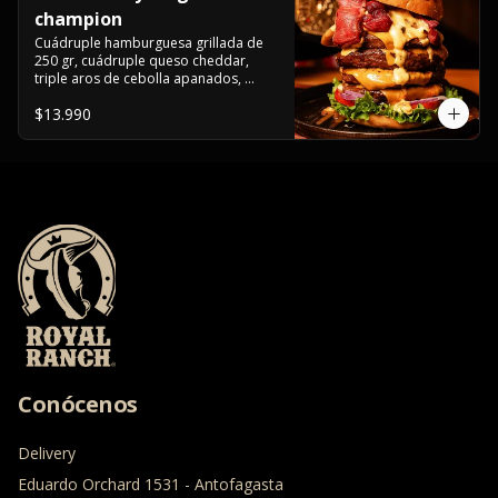
champion
Cuádruple hamburguesa grillada de 
250 gr, cuádruple queso cheddar, 
triple aros de cebolla apanados, 
tocino, lechuga, tomate, cebolla 
$13.990
morada, pepinillo, chedar sause y los 
mejores jalapeños de texas.
Conócenos
Delivery
Eduardo Orchard 1531 - Antofagasta