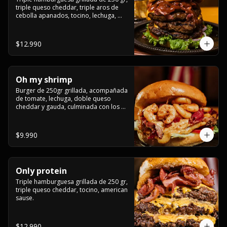
triple queso cheddar, triple aros de 
cebolla apanados, tocino, lechuga, 
tomate, cebolla morada, pepinillo, 
american sause y los mejores 
jalapeños de texas.
$12.990
Oh my shrimp
Burger de 250gr grillada, acompañada 
de tomate, lechuga, doble queso 
cheddar y gauda, culminada con los 
mas tiernos camarones grillados
$9.990
Only protein
Triple hamburguesa grillada de 250 gr, 
triple queso cheddar, tocino, american 
sause.
$12.990