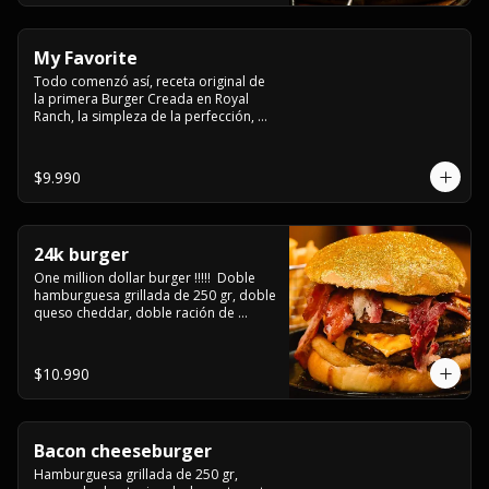
My Favorite
Todo comenzó así, receta original de 
la primera Burger Creada en Royal 
Ranch, la simpleza de la perfección, 
Burger 250 gr (se recomienda cocción 
3/4) Mayonesa en la base y doble 
queso cheddar
$9.990
24k burger
One million dollar burger !!!!!  Doble 
hamburguesa grillada de 250 gr, doble 
queso cheddar, doble ración de 
bacon, triple aro de cebolla frito todo 
esto en un bollo de pan dorado con 
gold glitter
$10.990
Bacon cheeseburger
Hamburguesa grillada de 250 gr, 