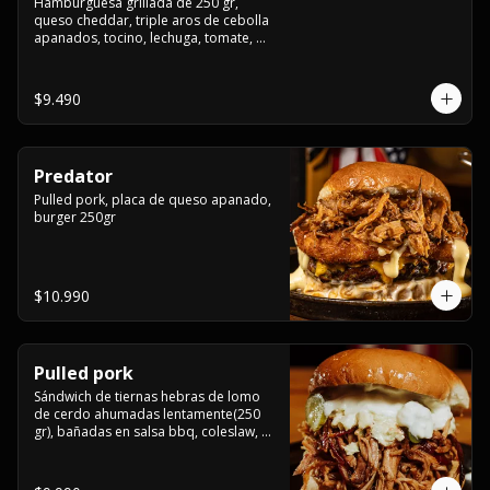
Hamburguesa grillada de 250 gr, 
queso cheddar, triple aros de cebolla 
apanados, tocino, lechuga, tomate, 
cebolla morada, pepinillo y american 
sause.
$9.490
Predator
Pulled pork, placa de queso apanado, 
burger 250gr
$10.990
Pulled pork
Sándwich de tiernas hebras de lomo 
de cerdo ahumadas lentamente(250 
gr), bañadas en salsa bbq, coleslaw, 
queso crema y pepinillos dill