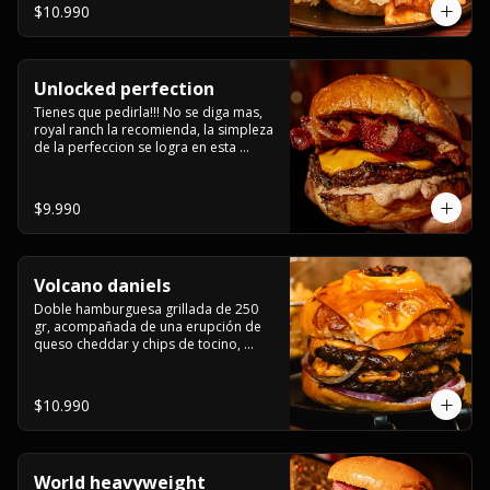
grill y los mas ricos jalapeños 
$10.990
jalapeños de todo texas.
Unlocked perfection
Tienes que pedirla!!! No se diga mas, 
royal ranch la recomienda, la simpleza 
de la perfeccion se logra en esta 
haburguesa hecha en laboratiro, 
burger 250 gr, doble queso cheddar, 
bacon secret sause, y tocino (se 
$9.990
recomienda con coccion 3/4).
Volcano daniels
Doble hamburguesa grillada de 250 
gr, acompañada de una erupción de 
queso cheddar y chips de tocino, 
crocante cebolla frita con finos cortes 
de cebolla morada y pepinillos 
americanos todo esto bañado en la 
$10.990
mejor salsa jack daniels al mas puro 
estilo royal ranch.
World heavyweight