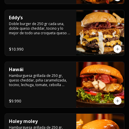
Eddy’s
Doble burger de 250 gr cada una, 
doble queso cheddar, tocino y lo 
mejor de todo una croqueta queso 
apanado, uff incomparable.
$10.990
Hawái
Hamburguesa grillada de 250 gr, 
queso cheddar, piña caramelizada, 
tocino, lechuga, tomate, cebolla 
morada, pepinillo y hawái sause.
$9.990
Holey moley
Hamburguesa grillada de 250 gr, 