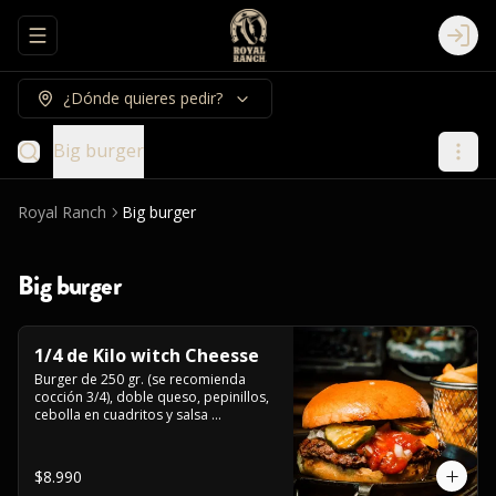
Abrir menu de navegación
Logi
¿Dónde quieres pedir?
Big burger
Royal Ranch
Big burger
Big burger
1/4 de Kilo witch Cheesse
Burger de 250 gr. (se recomienda 
cocción 3/4), doble queso, pepinillos, 
cebolla en cuadritos y salsa 
americana.
$8.990