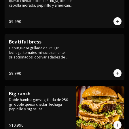
queso chedar, tocino, lechuga, tomate, 
cebolla morada, pepinillo y american 
sause.
$9.990
Beatiful bress
Haburguesa grillada de 250 gr, 
lechuga, tomates minuciosamente 
seleccionados, dos variedades de 
queso (cheddar & artesanal farm), 
bacon artesanal ahumado preparado 
lentamente en el grill, para finalizar 
$9.990
todo con una envolvente salsa cristal 
onion
Big ranch
Doble hamburguesa grillada de 250 
gr, doble queso chedar, lechuga 
pepinillo y big sause
$10.990