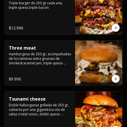
Triple burger de 250 gr cada una, 
triple queso,triple bacon
$12.990
Three meat
Hamburgesa de 250 gr, acompañadas 
de los laminas extra gruesas de 
smokedcaramel jam, triple queso 
cheddar, cebolla caramelizada, queso 
crema y pimentón flambeado.
$9.990
Tsunami cheese
Doble haburguesa grillada de 250 gr, 
cubierta por una gigantesca ola de 
salsa cristal onion, doble queso 
cheddar, lechuga, bacon artesanal 
ahumado preparado lentamente en el 