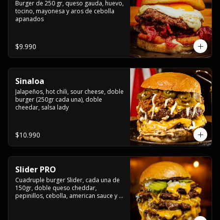
Burger de 250 gr, queso gauda, huevo, 
tocino, mayonesa y aros de cebolla 
apanados
$9.990
Sinaloa
Jalapeños, hot chili, sour cheese, doble 
burger (250gr cada una), doble 
cheedar, salsa lady
$10.990
Slider PRO
Cuadruple burger Slider, cada una de 
150gr, doble queso cheddar, 
pepinillos, cebolla, american sauce y 
mayonesa.