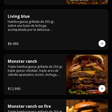
fritas twister sazoned
Living blue
Hamburguesa grillada de 250 gr, 
sobre una base de lechuga, 
acompañada por la deliciosa 
combinación de  queso azul, 
champiñón, cebolla caramelizada en 
wisky jack daniels y salsa de miel.-
$9.490
Monster ranch
Triple hamburguesa grillada de 250 gr, 
triple queso cheddar, triple aros de 
cebolla apanados, tocino, lechuga, 
tomate, cebolla morada, pepinillo y 
american sause.
$12.990
Monster ranch on fire
Triple hamburguesa grillada de 250 gr, 