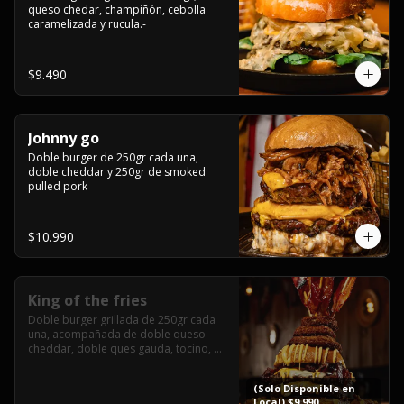
queso chedar, champiñón, cebolla 
caramelizada y rucula.-
$9.490
Johnny go
Doble burger de 250gr cada una, 
doble cheddar y 250gr de smoked 
pulled pork
$10.990
King of the fries
Doble burger grillada de 250gr cada 
una, acompañada de doble queso 
cheddar, doble ques gauda, tocino, 
bañado en cheddar liquido y 
culminada con tres laminas de tocinos 
(Solo Disponible en
grillados, sobre una cama de papas 
Local) $9.990