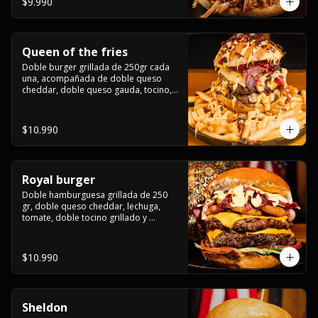
$9.990
Queen of the fries
Doble burger grillada de 250gr cada 
una, acompañada de doble queso 
cheddar, doble queso gauda, tocino, 
bañado en cheddar liquido y tocino 
crispy, sobre una cama de papas fritas
$10.990
Royal burger
Doble hamburguesa grillada de 250 
gr, doble queso cheddar, lechuga, 
tomate, doble tocino grillado y 
macerado en jack daniels, triple aro de 
cebolla frito, todo esto bañado en 
salsa de queso cheddar.
$10.990
Sheldon