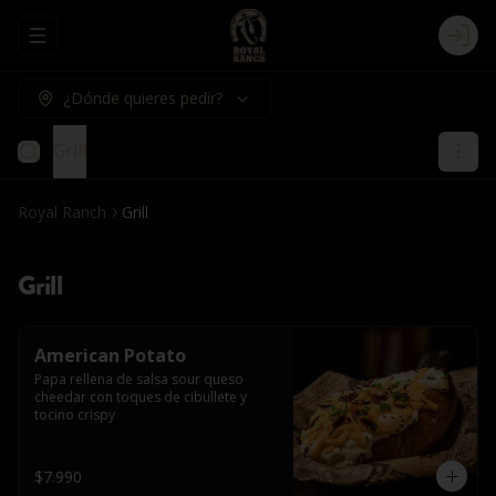
Abrir menu de navegación
Logi
¿Dónde quieres pedir?
Grill
Royal Ranch
Grill
Grill
American Potato
Papa rellena de salsa sour queso 
cheedar con toques de cibullete y 
tocino crispy
$7.990