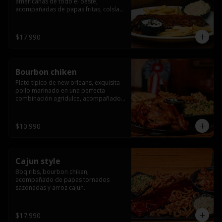
americanas de todo el oeste, 
acompañadas de papas fritas, colslaw 
y queso crema (rack completo)
$17.990
Bourbon chiken
Plato típico de new orleans, exquisita 
pollo marinado en una perfecta 
combinación agridulce, acompañado 
de papas tornados sazonadas y arroz 
cajun.
$10.990
Cajun style
Bbq ribs, bourbon chiken, 
acompañado de papas tornados 
sazonadas y arroz cajun.
$17.990