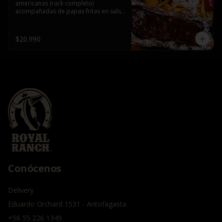
americanas (rack completo) 
acompañadas de papas fritas en salsa 
sour y tocino, choclo al grill con butter 
pepper y sausage ahumado
$20.990
Conócenos
Delivery
Eduardo Orchard 1531 - Antofagasta
+56 55 226 1349