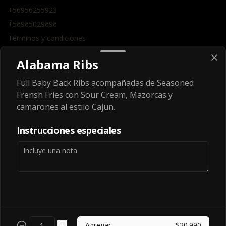
+56956255923
+56965029696
Términos y condiciones
Política de privacidad
Alabama Ribs
Redes sociales
Full Baby Back Ribs acompañadas de Seasoned
Frensh Fries con Sour Cream, Mazorcas y
Instagram
camarones al estilo Cajun.
Facebook
Instrucciones especiales
Mi cuenta
Pedir
Iniciar sesión
Powered by
Agregar
$20.990