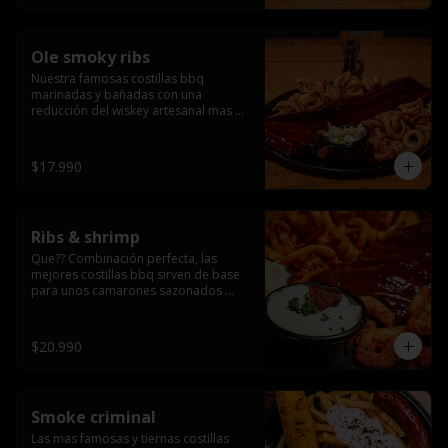
Ole smoky ribs
Nuestra famosas costillas bbq 
marinadas y bañadas con una 
reducción del wiskey artesanal mas 
famoso de tennessee, acompañas de 
papas sazonadas en forma de 
tornado y colslaw.
$17.990
Ribs & shrimp
Que?? Combinación perfecta, las 
mejores costillas bbq sirven de base 
para unos camarones sazonados 
perfectamente, todo esto 
acompañados de papas rusticas 
americanas en formato twister y una 
$20.990
deliciosa ensalada coleslaw.
Smoke criminal
Las mas famosas y tiernas costillas 