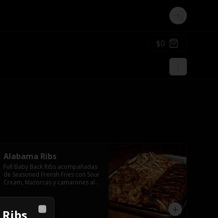
Login
$0
Alabama Ribs
Full Baby Back Ribs acompañadas 
de Seasoned Frensh Fries con Sour 
Cream, Mazorcas y camarones al 
estilo Cajun.
$20.990
 Ribs