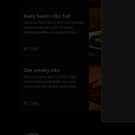
Baby backs ribs full
Las mas famosas y tiernas costillas 
americanas de todo el oeste, 
acompañadas de papas fritas, 
colslaw y queso crema (rack 
completo)
$17.990
Ole smoky ribs
Nuestra famosas costillas bbq 
marinadas y bañadas con una 
reducción del wiskey artesanal 
mas famoso de tennessee, 
acompañas de papas sazonadas 
en forma de tornado y colslaw.
$17.990