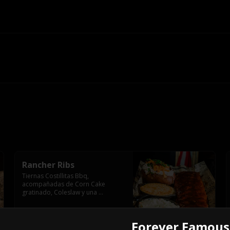
Rancher Ribs
Tiernas Costillitas Bbq, 
acompañadas de Corn Cake 
gratinado, Coleslaw y una 
American sour potato.
$18.990
Forever Famous