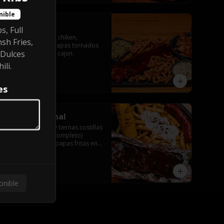
Close
nible
Cajun style
s, Full
Bbq ribs, bourbon chiken, 
sh Fries,
acompañado de papas tornados 
 Dulces
sazonadas y arroz cajun.
ili.
$17.990
es
Smoke criminal
Las mas famosas y tiernas costillas 
americanas (rack completo) 
acompañadas de papas fritas en 
salsa sour y tocino, choclo al grill 
con butter pepper y sausage 
ahumado
$20.990
onible