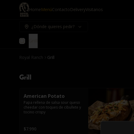
Home
Menú
Contacto
Delivery
Visitanos
¿Dónde quieres pedir?
Grill
Royal Ranch
Grill
Grill
American Potato
Papa rellena de salsa sour queso 
cheedar con toques de cibullete y 
tocino crispy
$7.990