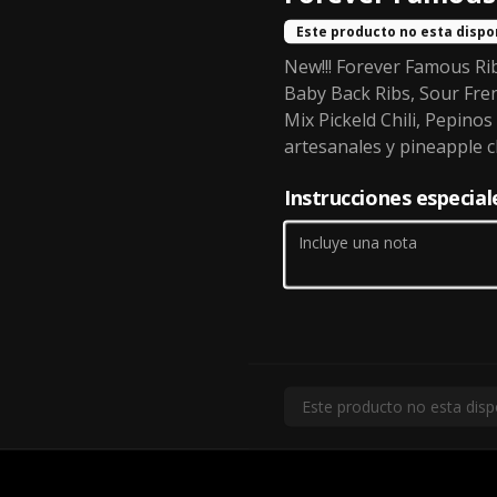
Este producto no esta dispo
Bourbon chiken
New!!! Forever Famous Rib
Plato típico de new orleans, 
Baby Back Ribs, Sour Fren
exquisita pollo marinado en una 
Mix Pickeld Chili, Pepinos
perfecta combinación agridulce, 
acompañado de papas tornados 
artesanales y pineapple ch
sazonadas y arroz cajun.
$10.990
Instrucciones especial
Ribs & shrimp
Que?? Combinación perfecta, las 
mejores costillas bbq sirven de 
base para unos camarones 
sazonados perfectamente, todo 
esto acompañados de papas 
rusticas americanas en formato 
$20.990
twister y una deliciosa ensalada 
Este producto no esta disp
coleslaw.