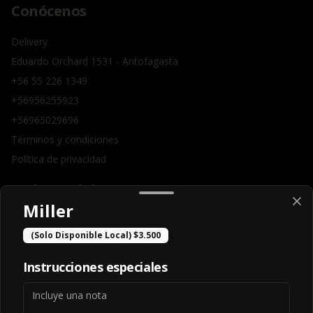
Conócenos
Delivery
Eduardo Orchard 1531 - Antofagasta
+56 55 226 1349
+56956255923
+56965029696
Términos y condiciones
Política de privacidad
Redes sociales
Miller
Instagram
(Solo Disponible Local) $3.500
Facebook
Instrucciones especiales
Mi cuenta
Pedir