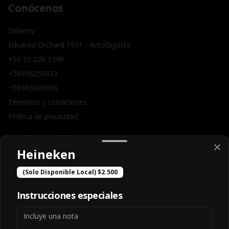
Conócenos
Delivery
Eduardo Orchard 1531 - Antofagasta
+56 55 226 1349
+56956255923
+56965029696
Términos y condiciones
Política de privacidad
Redes sociales
Heineken
Instagram
(Solo Disponible Local) $2.500
Facebook
Instrucciones especiales
Mi cuenta
Pedir