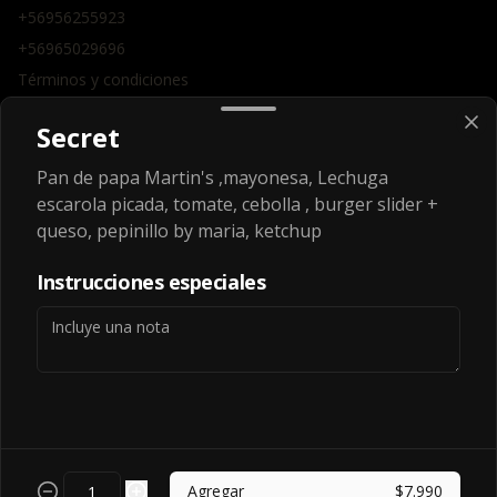
+56956255923
+56965029696
Términos y condiciones
Política de privacidad
Secret
Redes sociales
Pan de papa Martin's ,mayonesa, Lechuga
escarola picada, tomate, cebolla , burger slider +
Instagram
queso, pepinillo by maria, ketchup
Facebook
Instrucciones especiales
Mi cuenta
Pedir
Iniciar sesión
Powered by
Agregar
$7.990