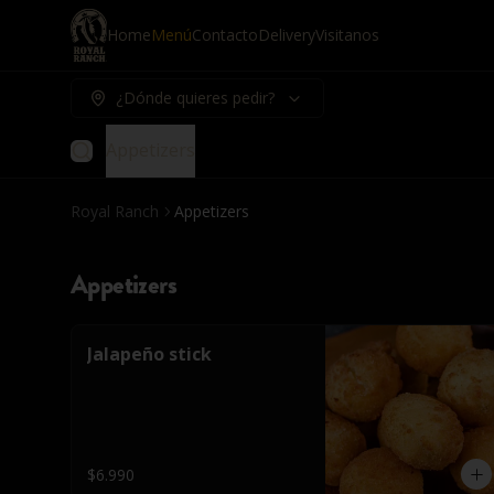
Home
Menú
Contacto
Delivery
Visitanos
¿Dónde quieres pedir?
Appetizers
Royal Ranch
Appetizers
Appetizers
Jalapeño stick
$6.990