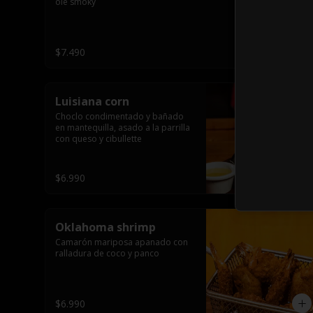
ole smoky
$7.490
Luisiana corn
Choclo condimentado y bañado 
en mantequilla, asado a la parrilla 
con queso y cibullette
$6.990
Oklahoma shrimp
Camarón mariposa apanado con 
ralladura de coco y panco
$6.990