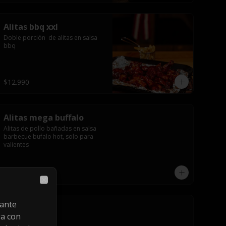
Alitas bbq xxl
Doble porción  de alitas en salsa 
bbq
$12.990
Alitas mega buffalo
Alitas de pollo bañadas en salsa 
barbecue bufalo hot, solo para 
valientes
$7.490
Close
cante
French fries
ga con
Papas fritas