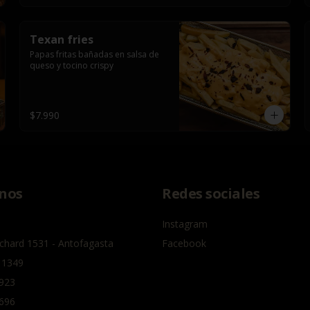
Texan fries
Papas fritas bañadas en salsa de 
queso y tocino crispy
$7.990
nos
Redes sociales
Instagram
chard 1531 - Antofagasta
Facebook
 1349
923
696