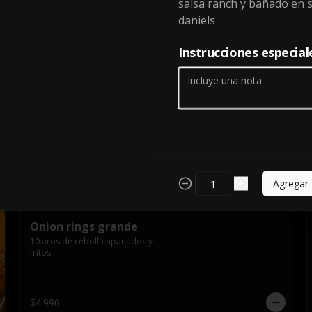
salsa ranch y bañado en s
sobre una base de lechuga con 
salsa ranch y bañado en salsa jack 
daniels
daniels
Instrucciones especial
$9.990
Mozzarella stick
Batones de queso mozarrela 
apanado en panco
$6.990
Agregar
Onion rings grande
10 aros de cebolla apanados y 
fritos
$4.990