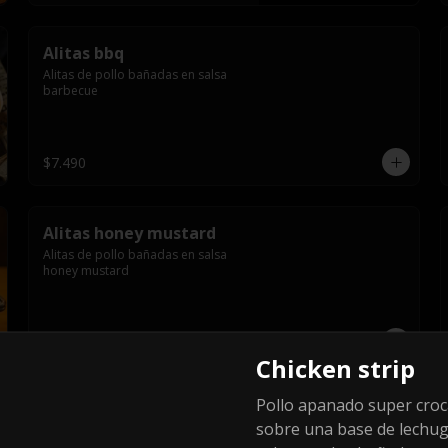
Alitas bbq
Alitas de pollo bañadas en salsa 
barbecue
$7.490
Alitas honey mustard
Alitas de pollo bañadas en salsa 
honey mustard
$7.990
Chicken strip
Pollo apanado super cro
Chicken strip
sobre una base de lechu
Pollo apanado super crocante 