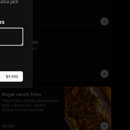
alsa jack
es
$6.990
Nugget grande
Porción de 10 nugget
$6.990
$9.990
Royal ranch fries
Papas fritas, cebolla caramelizada 
todo cubierto por  nuestra 
ancestral carne mechada
$9.990