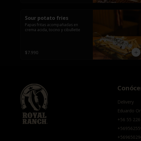
Sour potato fries
Papas fritas acompañadas en 
crema acida, tocino y cibullette
$7.990
Conóce
Delivery
Eduardo Or
+56 55 226
+56956255
+56965029