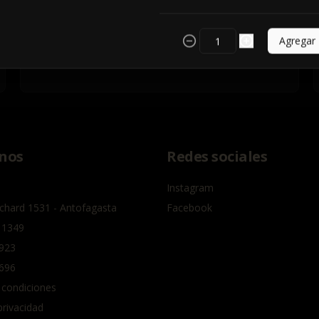
Agregar
nos
Redes sociales
Instagram
chard 1531 - Antofagasta
Facebook
 1349
923
696
 condiciones
privacidad