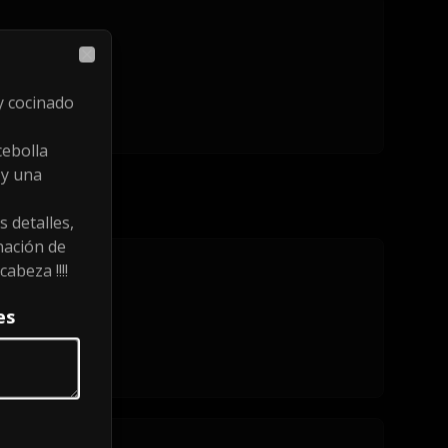
Close
y cocinado
ebolla
 y una
s detalles,
nación de
abeza !!!!
es