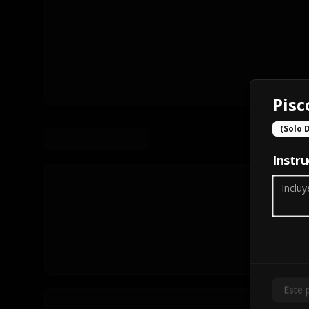
Pisc
(Solo 
Instru
Este 