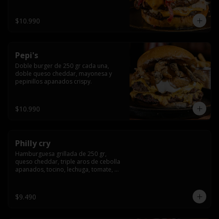
crocante
$10.990
Pepi's
Doble burger de 250 gr cada una, 
doble queso cheddar, mayonesa y 
pepinillos apanados crispy.
$10.990
Philly cry
Hamburguesa grillada de 250 gr, 
queso cheddar, triple aros de cebolla 
apanados, tocino, lechuga, tomate, 
cebolla morada, pepinillo y american 
sause.
$9.490