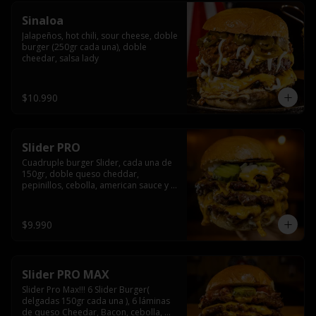
Sinaloa
Jalapeños, hot chili, sour cheese, doble 
burger (250gr cada una), doble 
cheedar, salsa lady
$10.990
Slider PRO
Cuadruple burger Slider, cada una de 
150gr, doble queso cheddar, 
pepinillos, cebolla, american sauce y 
mayonesa.
$9.990
Slider PRO MAX
Slider Pro Max!!! 6 Slider Burger( 
delgadas 150gr cada una ), 6 láminas 
de queso Cheedar, Bacon, cebolla, 