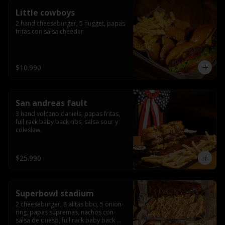
Little cowboys
2 hand cheeseburger, 5 nugget, papas 
fritas con salsa cheedar
$10.990
San andreas fault
3 hand volcano daniels, papas fritas, 
full rack baby back ribs, salsa sour y 
coleslaw.
$25.990
Superbowl stadium
2 cheeseburger, 8 alitas bbq, 5 onion 
ring, papas supremas, nachos con 
salsa de queso, full rack baby back 