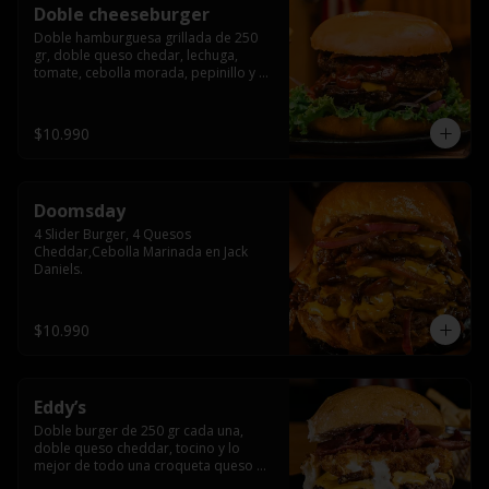
Doble cheeseburger
Doble hamburguesa grillada de 250 
gr, doble queso chedar, lechuga, 
tomate, cebolla morada, pepinillo y 
american sause.
$10.990
Doomsday
4 Slider Burger, 4 Quesos 
Cheddar,Cebolla Marinada en Jack 
Daniels.
$10.990
Eddy’s
Doble burger de 250 gr cada una, 
doble queso cheddar, tocino y lo 
mejor de todo una croqueta queso 
apanado, uff incomparable.