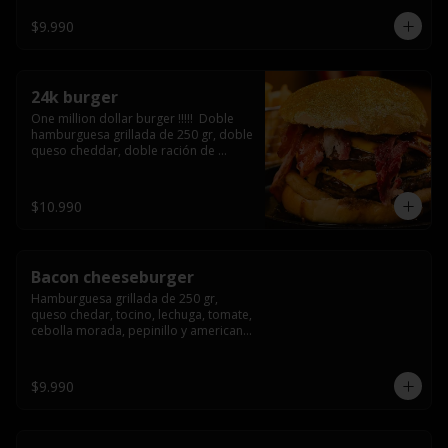
3/4) Mayonesa en la base y doble 
queso cheddar
$9.990
24k burger
One million dollar burger !!!!!  Doble 
hamburguesa grillada de 250 gr, doble 
queso cheddar, doble ración de 
bacon, triple aro de cebolla frito todo 
esto en un bollo de pan dorado con 
gold glitter
$10.990
Bacon cheeseburger
Hamburguesa grillada de 250 gr, 
queso chedar, tocino, lechuga, tomate, 
cebolla morada, pepinillo y american 
sause.
$9.990