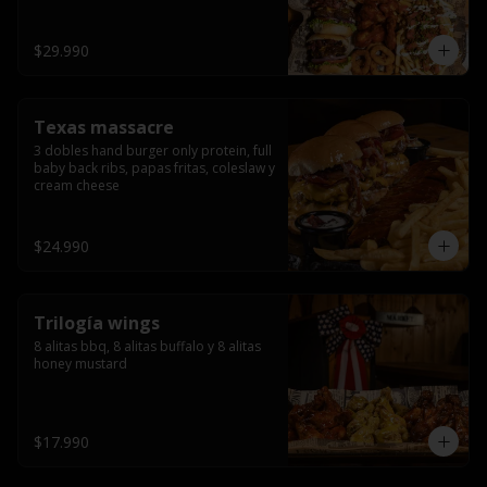
ribs.
$29.990
Texas massacre
3 dobles hand burger only protein, full 
baby back ribs, papas fritas, coleslaw y 
cream cheese
$24.990
Trilogía wings
8 alitas bbq, 8 alitas buffalo y 8 alitas 
honey mustard
$17.990