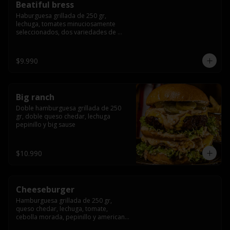
Beatiful bress
Haburguesa grillada de 250 gr, 
lechuga, tomates minuciosamente 
seleccionados, dos variedades de 
queso (cheddar & artesanal farm), 
bacon artesanal ahumado preparado 
lentamente en el grill, para finalizar 
$9.990
todo con una envolvente salsa cristal 
onion
Big ranch
Doble hamburguesa grillada de 250 
gr, doble queso chedar, lechuga 
pepinillo y big sause
$10.990
Cheeseburger
Hamburguesa grillada de 250 gr, 
queso chedar, lechuga, tomate, 
cebolla morada, pepinillo y american 
sauce.