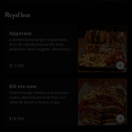
Royal box
Appatack
2 dobles hand burger only protein, 
aros de cebolla,mozzarella stick, 
jalapeñõo stick, nugguet, alitas bbq y 
frensh fries con salsa de queso y 
tocino crispy
$17.990
Kill me now
3 hand burger dobles only protein + 
cuatro alitas bbq+frensh fries con 
salsa de queso y tocino crispy.
$18.990