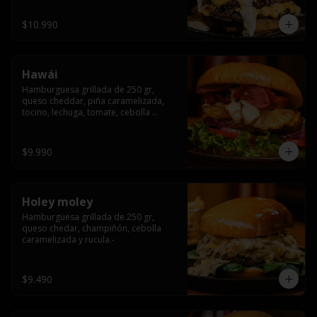
$10.990
Hawái
Hamburguesa grillada de 250 gr, 
queso cheddar, piña caramelizada, 
tocino, lechuga, tomate, cebolla 
morada, pepinillo y hawái sause.
$9.990
Holey moley
Hamburguesa grillada de 250 gr, 
queso chedar, champiñón, cebolla 
caramelizada y rucula.-
$9.490