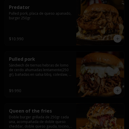
Predator
Pulled pork, placa de queso apanado, 
burger 250gr
$10.990
Pulled pork
Sándwich de tiernas hebras de lomo 
de cerdo ahumadas lentamente(250 
gr), bañadas en salsa bbq, coleslaw, 
queso crema y pepinillos dill
$9.990
Queen of the fries
Doble burger grillada de 250gr cada 
una, acompañada de doble queso 
cheddar, doble queso gauda, tocino, 