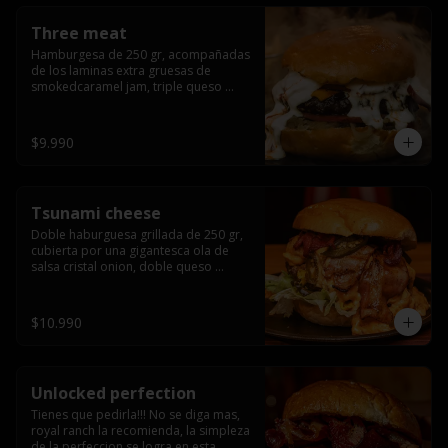
Three meat
Hamburgesa de 250 gr, acompañadas 
de los laminas extra gruesas de 
smokedcaramel jam, triple queso 
cheddar, cebolla caramelizada, queso 
crema y pimentón flambeado.
$9.990
Tsunami cheese
Doble haburguesa grillada de 250 gr, 
cubierta por una gigantesca ola de 
salsa cristal onion, doble queso 
cheddar, lechuga, bacon artesanal 
ahumado preparado lentamente en el 
grill y los mas ricos jalapeños 
$10.990
jalapeños de todo texas.
Unlocked perfection
Tienes que pedirla!!! No se diga mas, 
royal ranch la recomienda, la simpleza 
de la perfeccion se logra en esta 