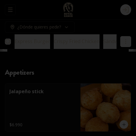
Abrir menu de navegación
Logi
¿Dónde quieres pedir?
urger
Express Burger
Crispy Fried Chicken
Sándwich
Veg
Appetizers
Jalapeño stick
$6.990