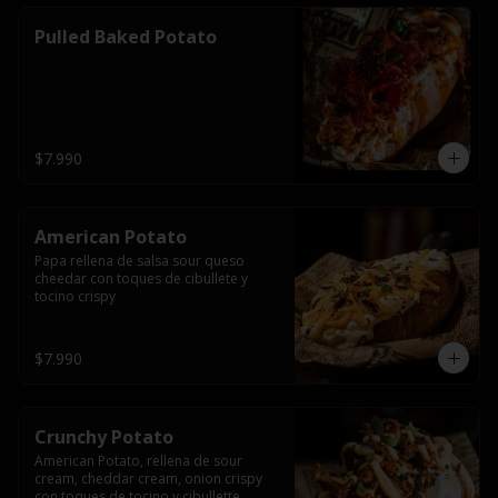
Pulled Baked Potato
$7.990
American Potato
Papa rellena de salsa sour queso 
cheedar con toques de cibullete y 
tocino crispy
$7.990
Crunchy Potato
American Potato, rellena de sour 
cream, cheddar cream, onion crispy 
con toques de tocino y cibullette