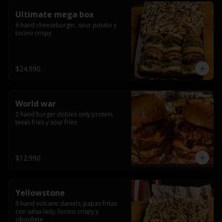
Ultimate mega box
6 hand cheeseburger, sour potato y 
tocino crispy
$24.990
World war
2 hand burger dobles only protein, 
texas fries y sour fries
$12.990
Yellowstone
3 hand volcano daniels, papas fritas 
con salsa lady, tocino crispy y 
ciboullete