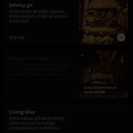
Johnny go
Doble burger de 250gr cada una, 
doble cheddar y 250gr de smoked 
pulled pork
$10.990
King of the fries
Doble burger grillada de 250gr cada 
una, acompañada de doble queso 
cheddar, doble ques gauda, tocino, 
bañado en cheddar liquido y 
culminada con tres laminas de tocinos 
(Solo Disponible en
grillados, sobre una cama de papas 
Local) $9.990
fritas twister sazoned
Living blue
Hamburguesa grillada de 250 gr, 
sobre una base de lechuga, 
acompañada por la deliciosa 
combinación de  queso azul, 