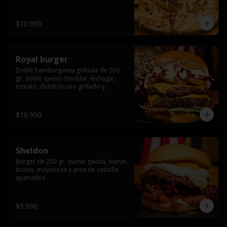
bañado en cheddar liquido y tocino 
crispy, sobre una cama de papas fritas
$10.990
Royal burger
Doble hamburguesa grillada de 250 
gr, doble queso cheddar, lechuga, 
tomate, doble tocino grillado y 
macerado en jack daniels, triple aro de 
cebolla frito, todo esto bañado en 
salsa de queso cheddar.
$10.990
Sheldon
Burger de 250 gr, queso gauda, huevo, 
tocino, mayonesa y aros de cebolla 
apanados
$9.990