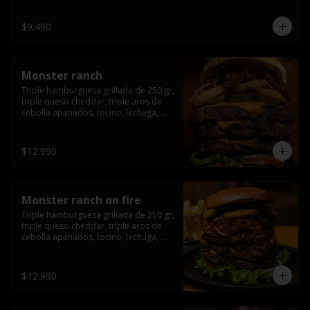
champiñón, cebolla caramelizada en 
wisky jack daniels y salsa de miel.-
$9.490
Monster ranch
Triple hamburguesa grillada de 250 gr, 
triple queso cheddar, triple aros de 
cebolla apanados, tocino, lechuga, 
tomate, cebolla morada, pepinillo y 
american sause.
$12.990
Monster ranch on fire
Triple hamburguesa grillada de 250 gr, 
triple queso cheddar, triple aros de 
cebolla apanados, tocino, lechuga, 
tomate, cebolla morada, pepinillo, 
american sause y los mejores 
jalapeños de texas.
$12.990