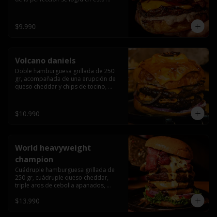
haburguesa hecha en laboratiro, 
burger 250 gr, doble queso cheddar, 
bacon secret sause, y tocino (se 
$9.990
recomienda con coccion 3/4).
Volcano daniels
Doble hamburguesa grillada de 250 
gr, acompañada de una erupción de 
queso cheddar y chips de tocino, 
crocante cebolla frita con finos cortes 
de cebolla morada y pepinillos 
americanos todo esto bañado en la 
$10.990
mejor salsa jack daniels al mas puro 
estilo royal ranch.
World heavyweight
champion
Cuádruple hamburguesa grillada de 
250 gr, cuádruple queso cheddar, 
triple aros de cebolla apanados, 
tocino, lechuga, tomate, cebolla 
$13.990
morada, pepinillo, chedar sause y los 
mejores jalapeños de texas.