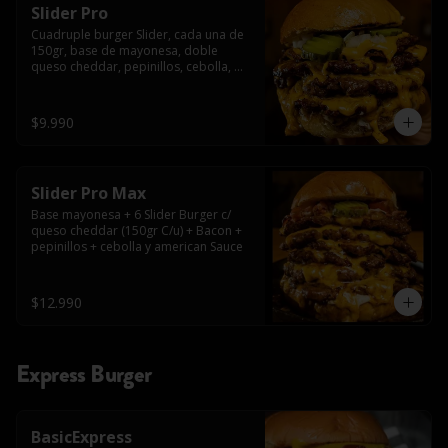
Slider Pro
Cuadruple burger Slider, cada una de 
150gr, base de mayonesa, doble 
queso cheddar, pepinillos, cebolla, 
american sauce y mayonesa.
$9.990
Slider Pro Max
Base mayonesa + 6 Slider Burger c/ 
queso cheddar (150gr C/u) + Bacon + 
pepinillos + cebolla y american Sauce
$12.990
Express Burger
BasicExpress