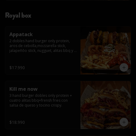
Royal box
Appatack
2 dobles hand burger only protein, 
aros de cebolla,mozzarella stick, 
jalapeñõo stick, nugguet, alitas bbq y 
frensh fries con salsa de queso y 
tocino crispy
$17.990
Kill me now
3 hand burger dobles only protein + 
cuatro alitas bbq+frensh fries con 
salsa de queso y tocino crispy.
$18.990