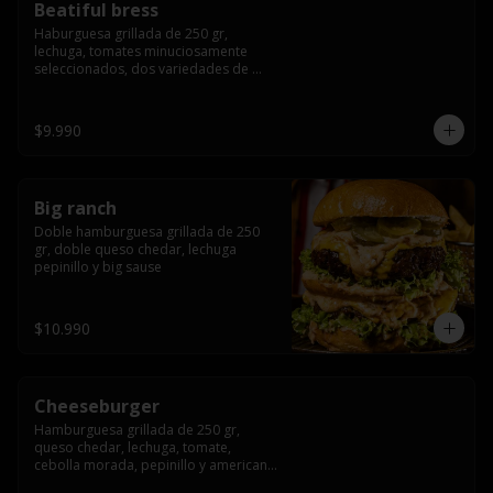
Beatiful bress
Haburguesa grillada de 250 gr, 
lechuga, tomates minuciosamente 
seleccionados, dos variedades de 
queso (cheddar & artesanal farm), 
bacon artesanal ahumado preparado 
lentamente en el grill, para finalizar 
$9.990
todo con una envolvente salsa cristal 
onion
Big ranch
Doble hamburguesa grillada de 250 
gr, doble queso chedar, lechuga 
pepinillo y big sause
$10.990
Cheeseburger
Hamburguesa grillada de 250 gr, 
queso chedar, lechuga, tomate, 
cebolla morada, pepinillo y american 
sauce.