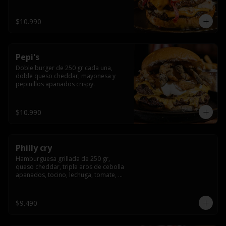
crocante
$10.990
Pepi's
Doble burger de 250 gr cada una, 
doble queso cheddar, mayonesa y 
pepinillos apanados crispy.
$10.990
Philly cry
Hamburguesa grillada de 250 gr, 
queso cheddar, triple aros de cebolla 
apanados, tocino, lechuga, tomate, 
cebolla morada, pepinillo y american 
sause.
$9.490