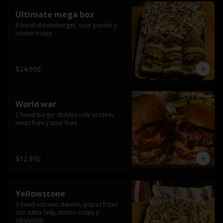
Ultimate mega box
6 hand cheeseburger, sour potato y 
tocino crispy
$24.990
World war
2 hand burger dobles only protein, 
texas fries y sour fries
$12.990
Yellowstone
3 hand volcano daniels, papas fritas 
con salsa lady, tocino crispy y 
ciboullete