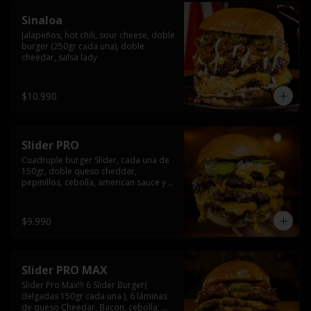
Sinaloa
Jalapeños, hot chili, sour cheese, doble 
burger (250gr cada una), doble 
cheedar, salsa lady
$10.990
Slider PRO
Cuadruple burger Slider, cada una de 
150gr, doble queso cheddar, 
pepinillos, cebolla, american sauce y 
mayonesa.
$9.990
Slider PRO MAX
Slider Pro Max!!! 6 Slider Burger( 
delgadas 150gr cada una ), 6 láminas 
de queso Cheedar, Bacon, cebolla, 