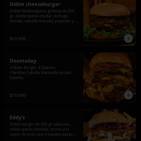
Doble cheeseburger
Doble hamburguesa grillada de 250 
gr, doble queso chedar, lechuga, 
tomate, cebolla morada, pepinillo y 
american sause.
$10.990
Doomsday
4 Slider Burger, 4 Quesos 
Cheddar,Cebolla Marinada en Jack 
Daniels.
$10.990
Eddy’s
Doble burger de 250 gr cada una, 
doble queso cheddar, tocino y lo 
mejor de todo una croqueta queso 
apanado, uff incomparable.