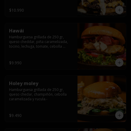
$10.990
Hawái
Hamburguesa grillada de 250 gr, 
queso cheddar, piña caramelizada, 
tocino, lechuga, tomate, cebolla 
morada, pepinillo y hawái sause.
$9.990
Holey moley
Hamburguesa grillada de 250 gr, 
queso chedar, champiñón, cebolla 
caramelizada y rucula.-
$9.490