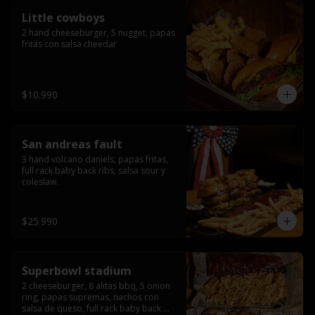
Little cowboys
2 hand cheeseburger, 5 nugget, papas 
fritas con salsa cheedar
$10.990
San andreas fault
3 hand volcano daniels, papas fritas, 
full rack baby back ribs, salsa sour y 
coleslaw.
$25.990
Superbowl stadium
2 cheeseburger, 8 alitas bbq, 5 onion 
ring, papas supremas, nachos con 
salsa de queso, full rack baby back 