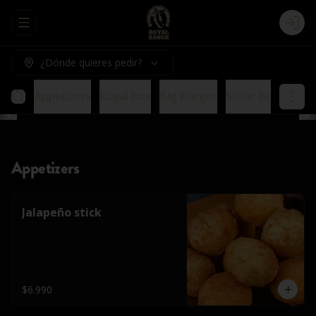
Abrir menu de navegación
Logi
¿Dónde quieres pedir?
Appetizers
Royal box
Big burger
Slider Burger
E
Appetizers
Jalapeño stick
$6.990