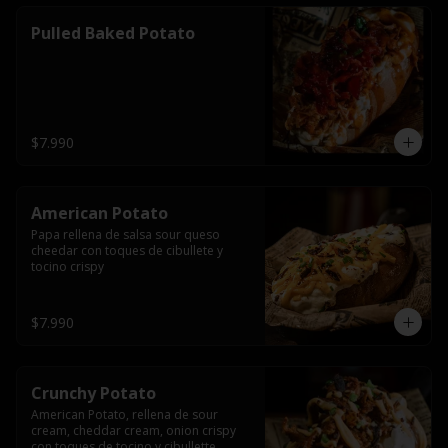
Pulled Baked Potato
$7.990
American Potato
Papa rellena de salsa sour queso 
cheedar con toques de cibullete y 
tocino crispy
$7.990
Crunchy Potato
American Potato, rellena de sour 
cream, cheddar cream, onion crispy 
con toques de tocino y cibullette