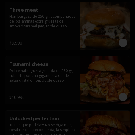
Three meat
Hamburgesa de 250 gr, acompañadas 
de los laminas extra gruesas de 
smokedcaramel jam, triple queso 
cheddar, cebolla caramelizada, queso 
crema y pimentón flambeado.
$9.990
Tsunami cheese
Doble haburguesa grillada de 250 gr, 
cubierta por una gigantesca ola de 
salsa cristal onion, doble queso 
cheddar, lechuga, bacon artesanal 
ahumado preparado lentamente en el 
grill y los mas ricos jalapeños 
$10.990
jalapeños de todo texas.
Unlocked perfection
Tienes que pedirla!!! No se diga mas, 
royal ranch la recomienda, la simpleza 
de la perfeccion se logra en esta 