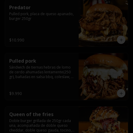
Predator
Pulled pork, placa de queso apanado, 
burger 250gr
$10.990
Pulled pork
Sándwich de tiernas hebras de lomo 
de cerdo ahumadas lentamente(250 
gr), bañadas en salsa bbq, coleslaw, 
queso crema y pepinillos dill
$9.990
Queen of the fries
Doble burger grillada de 250gr cada 
una, acompañada de doble queso 
cheddar, doble queso gauda, tocino, 