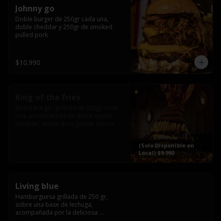
Johnny go
Doble burger de 250gr cada una, 
doble cheddar y 250gr de smoked 
pulled pork
$10.990
King of the fries
Doble burger grillada de 250gr cada 
una, acompañada de doble queso 
cheddar, doble ques gauda, tocino, 
bañado en cheddar liquido y 
culminada con tres laminas de tocinos 
(Solo Disponible en
grillados, sobre una cama de papas 
Local) $9.990
fritas twister sazoned
Living blue
Hamburguesa grillada de 250 gr, 
sobre una base de lechuga, 
acompañada por la deliciosa 
combinación de  queso azul, 