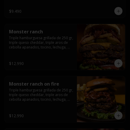
champiñón, cebolla caramelizada en 
wisky jack daniels y salsa de miel.-
$9.490
Monster ranch
Triple hamburguesa grillada de 250 gr, 
triple queso cheddar, triple aros de 
cebolla apanados, tocino, lechuga, 
tomate, cebolla morada, pepinillo y 
american sause.
$12.990
Monster ranch on fire
Triple hamburguesa grillada de 250 gr, 
triple queso cheddar, triple aros de 
cebolla apanados, tocino, lechuga, 
tomate, cebolla morada, pepinillo, 
american sause y los mejores 
jalapeños de texas.
$12.990