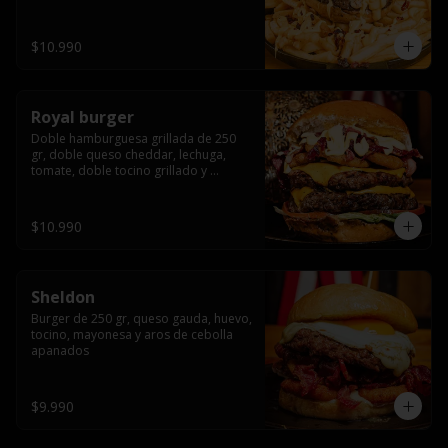
bañado en cheddar liquido y tocino 
crispy, sobre una cama de papas fritas
$10.990
Royal burger
Doble hamburguesa grillada de 250 
gr, doble queso cheddar, lechuga, 
tomate, doble tocino grillado y 
macerado en jack daniels, triple aro de 
cebolla frito, todo esto bañado en 
salsa de queso cheddar.
$10.990
Sheldon
Burger de 250 gr, queso gauda, huevo, 
tocino, mayonesa y aros de cebolla 
apanados
$9.990