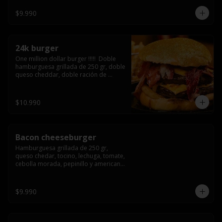
3/4) Mayonesa en la base y doble 
queso cheddar
$9.990
24k burger
One million dollar burger !!!!!  Doble 
hamburguesa grillada de 250 gr, doble 
queso cheddar, doble ración de 
bacon, triple aro de cebolla frito todo 
esto en un bollo de pan dorado con 
gold glitter
$10.990
Bacon cheeseburger
Hamburguesa grillada de 250 gr, 
queso chedar, tocino, lechuga, tomate, 
cebolla morada, pepinillo y american 
sause.
$9.990