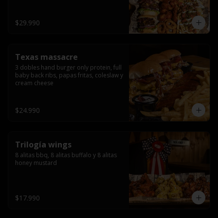
ribs.
$29.990
Texas massacre
3 dobles hand burger only protein, full 
baby back ribs, papas fritas, coleslaw y 
cream cheese
$24.990
Trilogía wings
8 alitas bbq, 8 alitas buffalo y 8 alitas 
honey mustard
$17.990