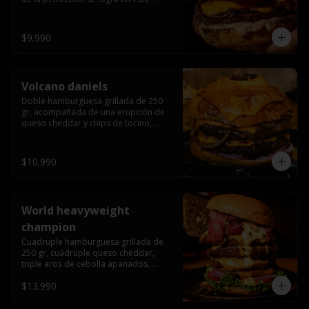
haburguesa hecha en laboratiro, 
burger 250 gr, doble queso cheddar, 
bacon secret sause, y tocino (se 
$9.990
recomienda con coccion 3/4).
Volcano daniels
Doble hamburguesa grillada de 250 
gr, acompañada de una erupción de 
queso cheddar y chips de tocino, 
crocante cebolla frita con finos cortes 
de cebolla morada y pepinillos 
americanos todo esto bañado en la 
$10.990
mejor salsa jack daniels al mas puro 
estilo royal ranch.
World heavyweight
champion
Cuádruple hamburguesa grillada de 
250 gr, cuádruple queso cheddar, 
triple aros de cebolla apanados, 
tocino, lechuga, tomate, cebolla 
$13.990
morada, pepinillo, chedar sause y los 
mejores jalapeños de texas.