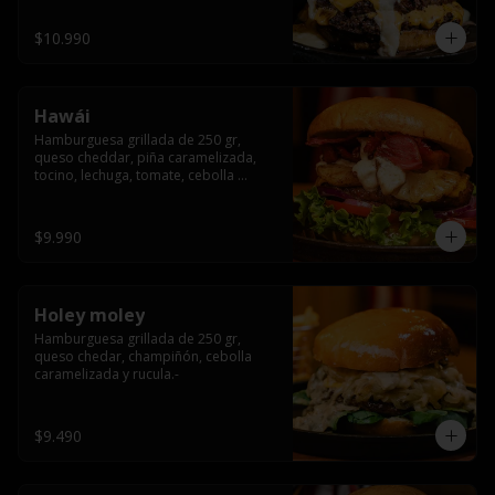
$10.990
Hawái
Hamburguesa grillada de 250 gr, 
queso cheddar, piña caramelizada, 
tocino, lechuga, tomate, cebolla 
morada, pepinillo y hawái sause.
$9.990
Holey moley
Hamburguesa grillada de 250 gr, 
queso chedar, champiñón, cebolla 
caramelizada y rucula.-
$9.490