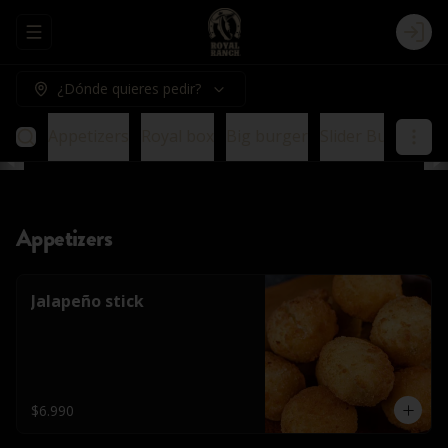
Abrir menu de navegación
Logi
¿Dónde quieres pedir?
Appetizers
Royal box
Big burger
Slider Burger
E
Appetizers
Jalapeño stick
$6.990