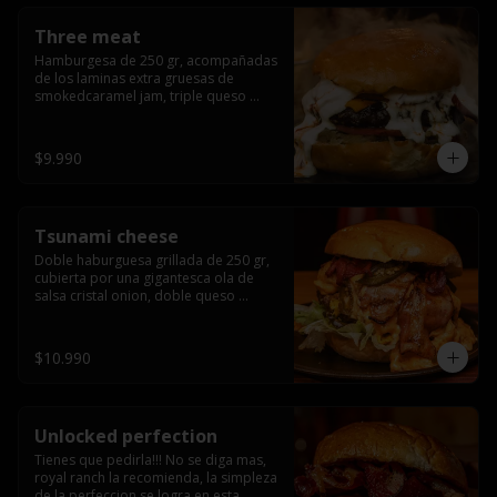
Three meat
Hamburgesa de 250 gr, acompañadas 
de los laminas extra gruesas de 
smokedcaramel jam, triple queso 
cheddar, cebolla caramelizada, queso 
crema y pimentón flambeado.
$9.990
Tsunami cheese
Doble haburguesa grillada de 250 gr, 
cubierta por una gigantesca ola de 
salsa cristal onion, doble queso 
cheddar, lechuga, bacon artesanal 
ahumado preparado lentamente en el 
grill y los mas ricos jalapeños 
$10.990
jalapeños de todo texas.
Unlocked perfection
Tienes que pedirla!!! No se diga mas, 
royal ranch la recomienda, la simpleza 
de la perfeccion se logra en esta 