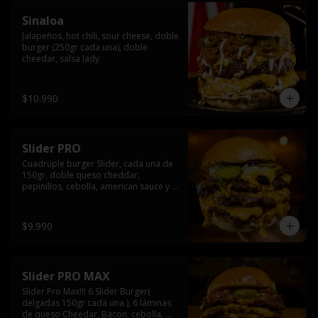
Sinaloa
Jalapeños, hot chili, sour cheese, doble 
burger (250gr cada una), doble 
cheedar, salsa lady
$10.990
Slider PRO
Cuadruple burger Slider, cada una de 
150gr, doble queso cheddar, 
pepinillos, cebolla, american sauce y 
mayonesa.
$9.990
Slider PRO MAX
Slider Pro Max!!! 6 Slider Burger( 
delgadas 150gr cada una ), 6 láminas 
de queso Cheedar, Bacon, cebolla, 