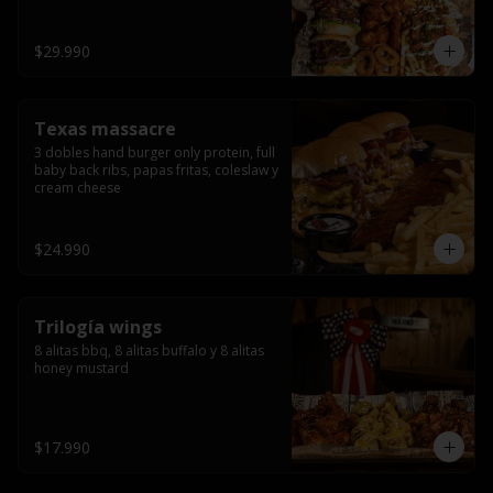
ribs.
$29.990
Texas massacre
3 dobles hand burger only protein, full 
baby back ribs, papas fritas, coleslaw y 
cream cheese
$24.990
Trilogía wings
8 alitas bbq, 8 alitas buffalo y 8 alitas 
honey mustard
$17.990