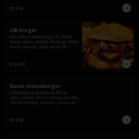
3/4) Mayonesa en la base y doble 
queso cheddar
$9.990
24k burger
One million dollar burger !!!!!  Doble 
hamburguesa grillada de 250 gr, doble 
queso cheddar, doble ración de 
bacon, triple aro de cebolla frito todo 
esto en un bollo de pan dorado con 
gold glitter
$10.990
Bacon cheeseburger
Hamburguesa grillada de 250 gr, 
queso chedar, tocino, lechuga, tomate, 
cebolla morada, pepinillo y american 
sause.
$9.990