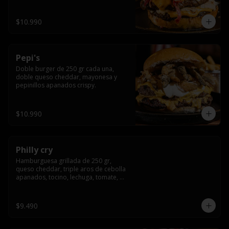
crocante
$10.990
Pepi's
Doble burger de 250 gr cada una, 
doble queso cheddar, mayonesa y 
pepinillos apanados crispy.
$10.990
Philly cry
Hamburguesa grillada de 250 gr, 
queso cheddar, triple aros de cebolla 
apanados, tocino, lechuga, tomate, 
cebolla morada, pepinillo y american 
sause.
$9.490