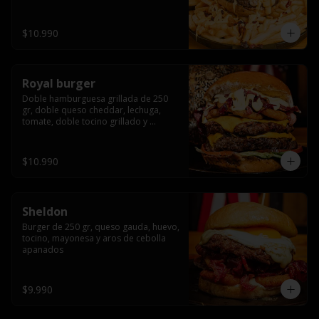
bañado en cheddar liquido y tocino 
crispy, sobre una cama de papas fritas
$10.990
Royal burger
Doble hamburguesa grillada de 250 
gr, doble queso cheddar, lechuga, 
tomate, doble tocino grillado y 
macerado en jack daniels, triple aro de 
cebolla frito, todo esto bañado en 
salsa de queso cheddar.
$10.990
Sheldon
Burger de 250 gr, queso gauda, huevo, 
tocino, mayonesa y aros de cebolla 
apanados
$9.990