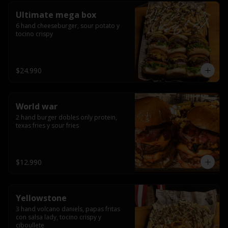
Ultimate mega box
6 hand cheeseburger, sour potato y 
tocino crispy
$24.990
World war
2 hand burger dobles only protein, 
texas fries y sour fries
$12.990
Yellowstone
3 hand volcano daniels, papas fritas 
con salsa lady, tocino crispy y 
ciboullete