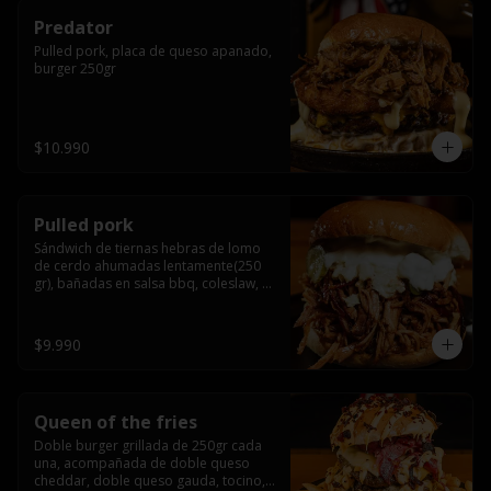
Predator
Pulled pork, placa de queso apanado, 
burger 250gr
$10.990
Pulled pork
Sándwich de tiernas hebras de lomo 
de cerdo ahumadas lentamente(250 
gr), bañadas en salsa bbq, coleslaw, 
queso crema y pepinillos dill
$9.990
Queen of the fries
Doble burger grillada de 250gr cada 
una, acompañada de doble queso 
cheddar, doble queso gauda, tocino, 