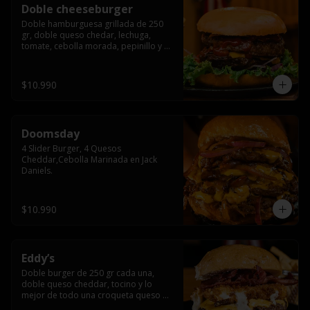
Doble cheeseburger
Doble hamburguesa grillada de 250 
gr, doble queso chedar, lechuga, 
tomate, cebolla morada, pepinillo y 
american sause.
$10.990
Doomsday
4 Slider Burger, 4 Quesos 
Cheddar,Cebolla Marinada en Jack 
Daniels.
$10.990
Eddy’s
Doble burger de 250 gr cada una, 
doble queso cheddar, tocino y lo 
mejor de todo una croqueta queso 
apanado, uff incomparable.