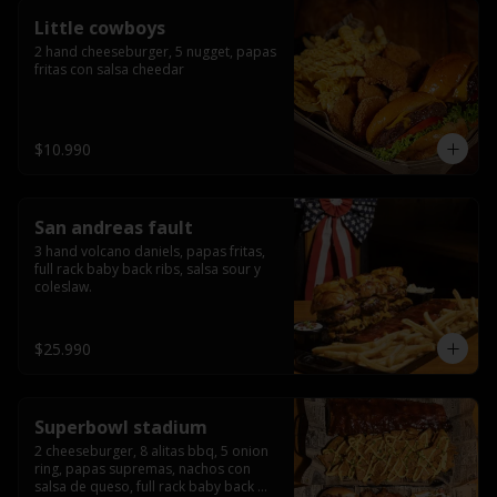
Little cowboys
2 hand cheeseburger, 5 nugget, papas 
fritas con salsa cheedar
$10.990
San andreas fault
3 hand volcano daniels, papas fritas, 
full rack baby back ribs, salsa sour y 
coleslaw.
$25.990
Superbowl stadium
2 cheeseburger, 8 alitas bbq, 5 onion 
ring, papas supremas, nachos con 
salsa de queso, full rack baby back 