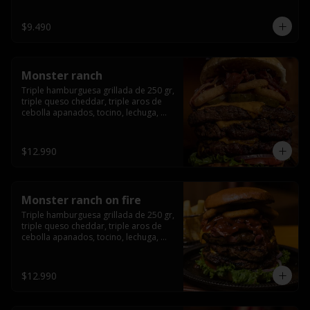
champiñón, cebolla caramelizada en 
wisky jack daniels y salsa de miel.-
$9.490
Monster ranch
Triple hamburguesa grillada de 250 gr, 
triple queso cheddar, triple aros de 
cebolla apanados, tocino, lechuga, 
tomate, cebolla morada, pepinillo y 
american sause.
$12.990
Monster ranch on fire
Triple hamburguesa grillada de 250 gr, 
triple queso cheddar, triple aros de 
cebolla apanados, tocino, lechuga, 
tomate, cebolla morada, pepinillo, 
american sause y los mejores 
jalapeños de texas.
$12.990