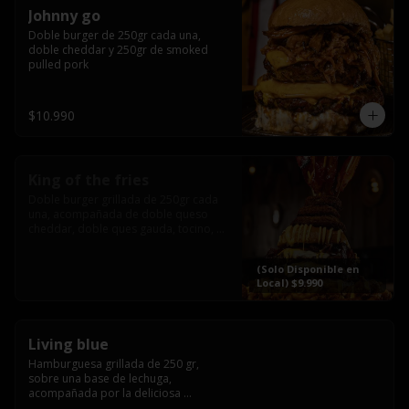
Johnny go
Doble burger de 250gr cada una, 
doble cheddar y 250gr de smoked 
pulled pork
$10.990
King of the fries
Doble burger grillada de 250gr cada 
una, acompañada de doble queso 
cheddar, doble ques gauda, tocino, 
bañado en cheddar liquido y 
culminada con tres laminas de tocinos 
(Solo Disponible en
grillados, sobre una cama de papas 
Local) $9.990
fritas twister sazoned
Living blue
Hamburguesa grillada de 250 gr, 
sobre una base de lechuga, 
acompañada por la deliciosa 
combinación de  queso azul, 