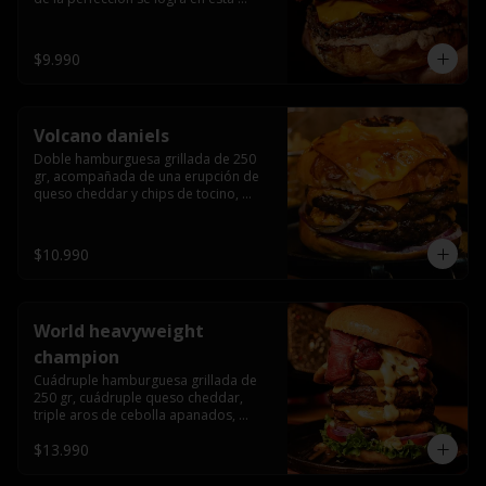
haburguesa hecha en laboratiro, 
burger 250 gr, doble queso cheddar, 
bacon secret sause, y tocino (se 
$9.990
recomienda con coccion 3/4).
Volcano daniels
Doble hamburguesa grillada de 250 
gr, acompañada de una erupción de 
queso cheddar y chips de tocino, 
crocante cebolla frita con finos cortes 
de cebolla morada y pepinillos 
americanos todo esto bañado en la 
$10.990
mejor salsa jack daniels al mas puro 
estilo royal ranch.
World heavyweight
champion
Cuádruple hamburguesa grillada de 
250 gr, cuádruple queso cheddar, 
triple aros de cebolla apanados, 
tocino, lechuga, tomate, cebolla 
$13.990
morada, pepinillo, chedar sause y los 
mejores jalapeños de texas.