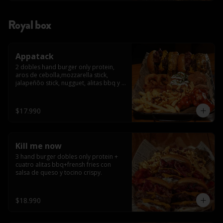
Royal box
Appatack
2 dobles hand burger only protein, 
aros de cebolla,mozzarella stick, 
jalapeñõo stick, nugguet, alitas bbq y 
frensh fries con salsa de queso y 
tocino crispy
$17.990
Kill me now
3 hand burger dobles only protein + 
cuatro alitas bbq+frensh fries con 
salsa de queso y tocino crispy.
$18.990