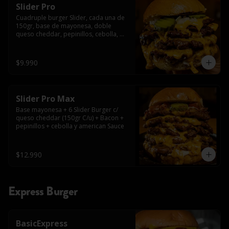
Slider Pro
Cuadruple burger Slider, cada una de 
150gr, base de mayonesa, doble 
queso cheddar, pepinillos, cebolla, 
american sauce y mayonesa.
$9.990
Slider Pro Max
Base mayonesa + 6 Slider Burger c/ 
queso cheddar (150gr C/u) + Bacon + 
pepinillos + cebolla y american Sauce
$12.990
Express Burger
BasicExpress