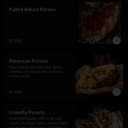
Pulled Baked Potato
$7.990
American Potato
Papa rellena de salsa sour queso 
cheedar con toques de cibullete y 
tocino crispy
$7.990
Crunchy Potato
American Potato, rellena de sour 
cream, cheddar cream, onion crispy 
con toques de tocino y cibullette