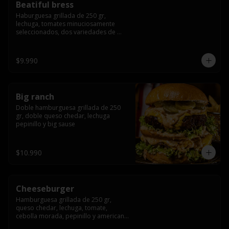
Beatiful bress
Haburguesa grillada de 250 gr, 
lechuga, tomates minuciosamente 
seleccionados, dos variedades de 
queso (cheddar & artesanal farm), 
bacon artesanal ahumado preparado 
lentamente en el grill, para finalizar 
$9.990
todo con una envolvente salsa cristal 
onion
Big ranch
Doble hamburguesa grillada de 250 
gr, doble queso chedar, lechuga 
pepinillo y big sause
$10.990
Cheeseburger
Hamburguesa grillada de 250 gr, 
queso chedar, lechuga, tomate, 
cebolla morada, pepinillo y american 
sauce.