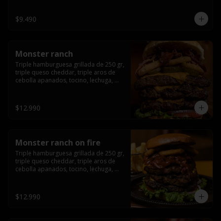
champiñón, cebolla caramelizada en 
wisky jack daniels y salsa de miel.-
$9.490
Monster ranch
Triple hamburguesa grillada de 250 gr, 
triple queso cheddar, triple aros de 
cebolla apanados, tocino, lechuga, 
tomate, cebolla morada, pepinillo y 
american sause.
$12.990
Monster ranch on fire
Triple hamburguesa grillada de 250 gr, 
triple queso cheddar, triple aros de 
cebolla apanados, tocino, lechuga, 
tomate, cebolla morada, pepinillo, 
american sause y los mejores 
jalapeños de texas.
$12.990