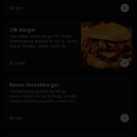
3/4) Mayonesa en la base y doble 
queso cheddar
$9.990
24k burger
One million dollar burger !!!!!  Doble 
hamburguesa grillada de 250 gr, doble 
queso cheddar, doble ración de 
bacon, triple aro de cebolla frito todo 
esto en un bollo de pan dorado con 
gold glitter
$10.990
Bacon cheeseburger
Hamburguesa grillada de 250 gr, 
queso chedar, tocino, lechuga, tomate, 
cebolla morada, pepinillo y american 
sause.
$9.990