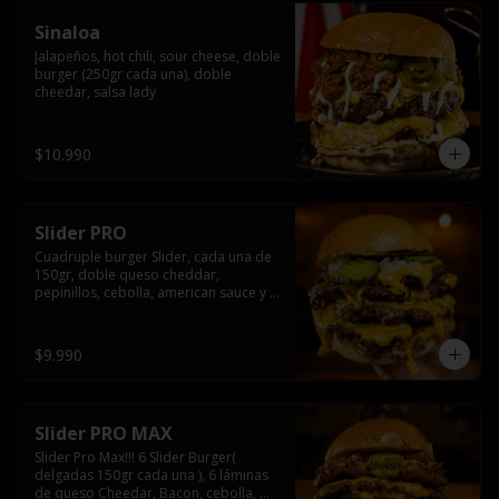
Sinaloa
Jalapeños, hot chili, sour cheese, doble 
burger (250gr cada una), doble 
cheedar, salsa lady
$10.990
Slider PRO
Cuadruple burger Slider, cada una de 
150gr, doble queso cheddar, 
pepinillos, cebolla, american sauce y 
mayonesa.
$9.990
Slider PRO MAX
Slider Pro Max!!! 6 Slider Burger( 
delgadas 150gr cada una ), 6 láminas 
de queso Cheedar, Bacon, cebolla, 