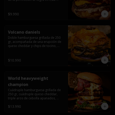
haburguesa hecha en laboratiro, 
burger 250 gr, doble queso cheddar, 
bacon secret sause, y tocino (se 
$9.990
recomienda con coccion 3/4).
Volcano daniels
Doble hamburguesa grillada de 250 
gr, acompañada de una erupción de 
queso cheddar y chips de tocino, 
crocante cebolla frita con finos cortes 
de cebolla morada y pepinillos 
americanos todo esto bañado en la 
$10.990
mejor salsa jack daniels al mas puro 
estilo royal ranch.
World heavyweight
champion
Cuádruple hamburguesa grillada de 
250 gr, cuádruple queso cheddar, 
triple aros de cebolla apanados, 
tocino, lechuga, tomate, cebolla 
$13.990
morada, pepinillo, chedar sause y los 
mejores jalapeños de texas.