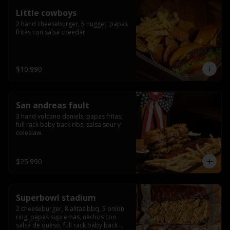
Little cowboys
2 hand cheeseburger, 5 nugget, papas 
fritas con salsa cheedar
$10.990
San andreas fault
3 hand volcano daniels, papas fritas, 
full rack baby back ribs, salsa sour y 
coleslaw.
$25.990
Superbowl stadium
2 cheeseburger, 8 alitas bbq, 5 onion 
ring, papas supremas, nachos con 
salsa de queso, full rack baby back 