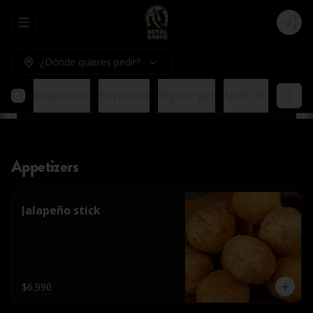
Abrir menu de navegación
Logi
¿Dónde quieres pedir?
Appetizers
Royal box
Big burger
Slider Burger
E
Appetizers
Jalapeño stick
$6.990