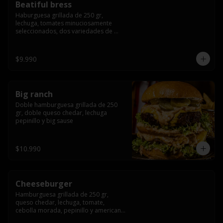
Beatiful bress
Haburguesa grillada de 250 gr, 
lechuga, tomates minuciosamente 
seleccionados, dos variedades de 
queso (cheddar & artesanal farm), 
bacon artesanal ahumado preparado 
lentamente en el grill, para finalizar 
$9.990
todo con una envolvente salsa cristal 
onion
Big ranch
Doble hamburguesa grillada de 250 
gr, doble queso chedar, lechuga 
pepinillo y big sause
$10.990
Cheeseburger
Hamburguesa grillada de 250 gr, 
queso chedar, lechuga, tomate, 
cebolla morada, pepinillo y american 
sauce.