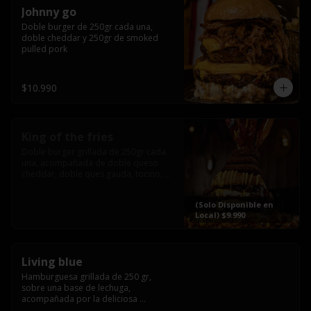
Johnny go
Doble burger de 250gr cada una, 
doble cheddar y 250gr de smoked 
pulled pork
$10.990
King of the fries
Doble burger grillada de 250gr cada 
una, acompañada de doble queso 
cheddar, doble ques gauda, tocino, 
bañado en cheddar liquido y 
culminada con tres laminas de tocinos 
(Solo Disponible en
grillados, sobre una cama de papas 
Local) $9.990
fritas twister sazoned
Living blue
Hamburguesa grillada de 250 gr, 
sobre una base de lechuga, 
acompañada por la deliciosa 
combinación de  queso azul, 