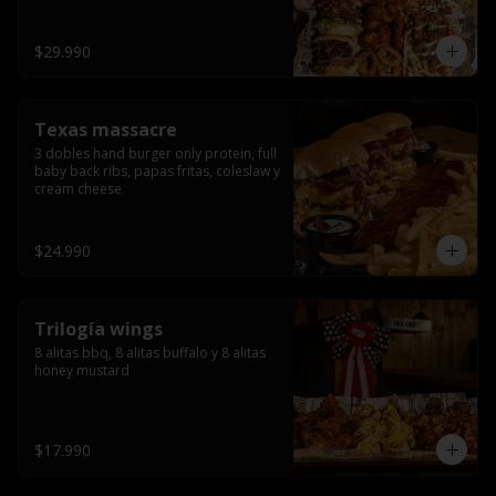
ribs.
$29.990
Texas massacre
3 dobles hand burger only protein, full 
baby back ribs, papas fritas, coleslaw y 
cream cheese
$24.990
Trilogía wings
8 alitas bbq, 8 alitas buffalo y 8 alitas 
honey mustard
$17.990