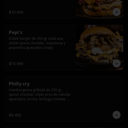
crocante
$10.990
Pepi's
Doble burger de 250 gr cada una, 
doble queso cheddar, mayonesa y 
pepinillos apanados crispy.
$10.990
Philly cry
Hamburguesa grillada de 250 gr, 
queso cheddar, triple aros de cebolla 
apanados, tocino, lechuga, tomate, 
cebolla morada, pepinillo y american 
sause.
$9.490