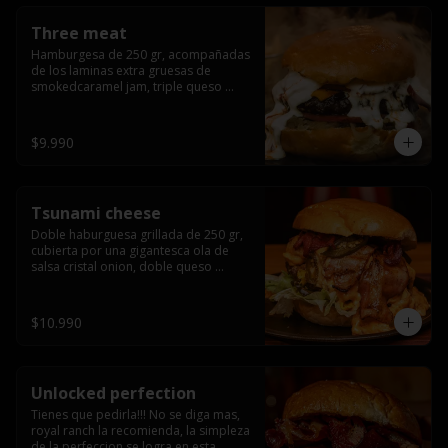
Three meat
Hamburgesa de 250 gr, acompañadas 
de los laminas extra gruesas de 
smokedcaramel jam, triple queso 
cheddar, cebolla caramelizada, queso 
crema y pimentón flambeado.
$9.990
Tsunami cheese
Doble haburguesa grillada de 250 gr, 
cubierta por una gigantesca ola de 
salsa cristal onion, doble queso 
cheddar, lechuga, bacon artesanal 
ahumado preparado lentamente en el 
grill y los mas ricos jalapeños 
$10.990
jalapeños de todo texas.
Unlocked perfection
Tienes que pedirla!!! No se diga mas, 
royal ranch la recomienda, la simpleza 
de la perfeccion se logra en esta 