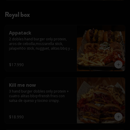
Royal box
Appatack
2 dobles hand burger only protein, 
aros de cebolla,mozzarella stick, 
jalapeñõo stick, nugguet, alitas bbq y 
frensh fries con salsa de queso y 
tocino crispy
$17.990
Kill me now
3 hand burger dobles only protein + 
cuatro alitas bbq+frensh fries con 
salsa de queso y tocino crispy.
$18.990