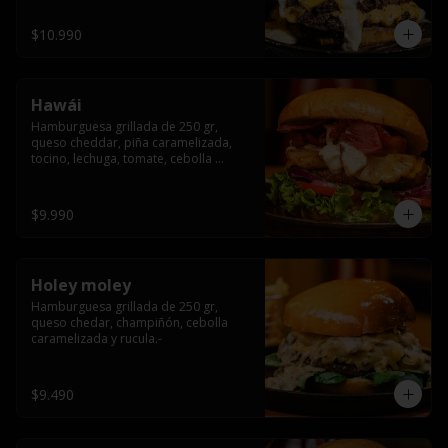
$10.990
Hawái
Hamburguesa grillada de 250 gr, 
queso cheddar, piña caramelizada, 
tocino, lechuga, tomate, cebolla 
morada, pepinillo y hawái sause.
$9.990
Holey moley
Hamburguesa grillada de 250 gr, 
queso chedar, champiñón, cebolla 
caramelizada y rucula.-
$9.490