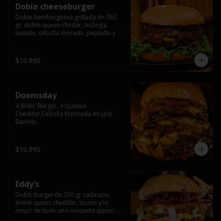
Doble cheeseburger
Doble hamburguesa grillada de 250 
gr, doble queso chedar, lechuga, 
tomate, cebolla morada, pepinillo y 
american sause.
$10.990
Doomsday
4 Slider Burger, 4 Quesos 
Cheddar,Cebolla Marinada en Jack 
Daniels.
$10.990
Eddy’s
Doble burger de 250 gr cada una, 
doble queso cheddar, tocino y lo 
mejor de todo una croqueta queso 
apanado, uff incomparable.