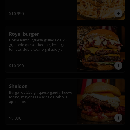
bañado en cheddar liquido y tocino 
crispy, sobre una cama de papas fritas
$10.990
Royal burger
Doble hamburguesa grillada de 250 
gr, doble queso cheddar, lechuga, 
tomate, doble tocino grillado y 
macerado en jack daniels, triple aro de 
cebolla frito, todo esto bañado en 
salsa de queso cheddar.
$10.990
Sheldon
Burger de 250 gr, queso gauda, huevo, 
tocino, mayonesa y aros de cebolla 
apanados
$9.990