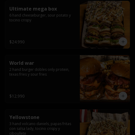
Ultimate mega box
6 hand cheeseburger, sour potato y 
tocino crispy
$24.990
World war
2 hand burger dobles only protein, 
texas fries y sour fries
$12.990
Yellowstone
3 hand volcano daniels, papas fritas 
con salsa lady, tocino crispy y 
ciboullete