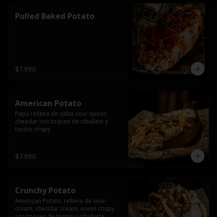
Pulled Baked Potato
$7.990
American Potato
Papa rellena de salsa sour queso 
cheedar con toques de cibullete y 
tocino crispy
$7.990
Crunchy Potato
American Potato, rellena de sour 
cream, cheddar cream, onion crispy 
con toques de tocino y cibullette