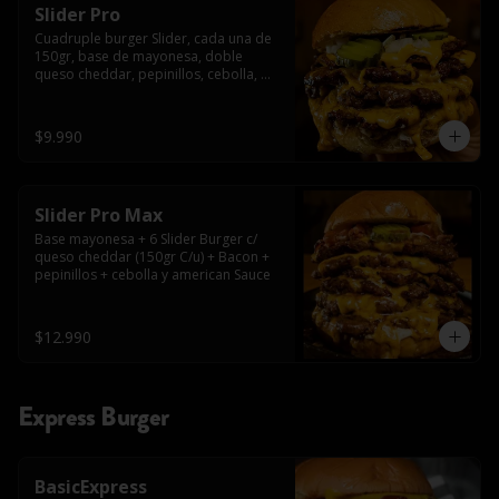
Slider Pro
Cuadruple burger Slider, cada una de 
150gr, base de mayonesa, doble 
queso cheddar, pepinillos, cebolla, 
american sauce y mayonesa.
$9.990
Slider Pro Max
Base mayonesa + 6 Slider Burger c/ 
queso cheddar (150gr C/u) + Bacon + 
pepinillos + cebolla y american Sauce
$12.990
Express Burger
BasicExpress