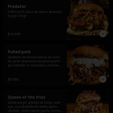
Predator
Pulled pork, placa de queso apanado, 
burger 250gr
$10.990
Pulled pork
Sándwich de tiernas hebras de lomo 
de cerdo ahumadas lentamente(250 
gr), bañadas en salsa bbq, coleslaw, 
queso crema y pepinillos dill
$9.990
Queen of the fries
Doble burger grillada de 250gr cada 
una, acompañada de doble queso 
cheddar, doble queso gauda, tocino, 