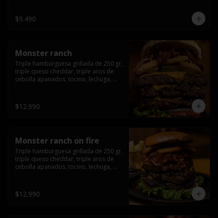
champiñón, cebolla caramelizada en 
wisky jack daniels y salsa de miel.-
$9.490
Monster ranch
Triple hamburguesa grillada de 250 gr, 
triple queso cheddar, triple aros de 
cebolla apanados, tocino, lechuga, 
tomate, cebolla morada, pepinillo y 
american sause.
$12.990
Monster ranch on fire
Triple hamburguesa grillada de 250 gr, 
triple queso cheddar, triple aros de 
cebolla apanados, tocino, lechuga, 
tomate, cebolla morada, pepinillo, 
american sause y los mejores 
jalapeños de texas.
$12.990