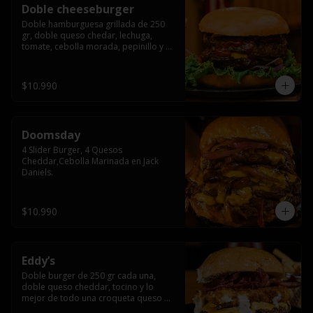
Doble cheeseburger
Doble hamburguesa grillada de 250 
gr, doble queso chedar, lechuga, 
tomate, cebolla morada, pepinillo y 
american sause.
$10.990
Doomsday
4 Slider Burger, 4 Quesos 
Cheddar,Cebolla Marinada en Jack 
Daniels.
$10.990
Eddy’s
Doble burger de 250 gr cada una, 
doble queso cheddar, tocino y lo 
mejor de todo una croqueta queso 
apanado, uff incomparable.