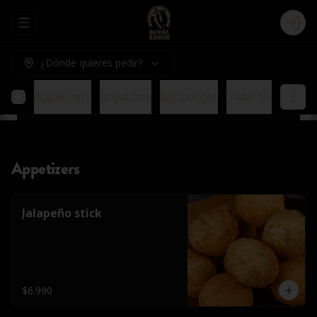
Abrir menu de navegación
Logi
¿Dónde quieres pedir?
Appetizers
Royal box
Big burger
Slider Burger
E
Appetizers
Jalapeño stick
$6.990