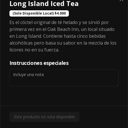
Long Island Iced Tea
Pan de papa Martin's, Burger slider + 
queso, pepinillo by maria, cebolla 
cubito, ketchup y mostaza
(Solo Disponible Local) $4.000
Es el cóctel original de té helado y se sirvió por
$7.990
primera vez en el Oak Beach Inn, un local situado
en Long Island. Contiene hasta cinco bebidas
alcohólicas pero basa su sabor en la mezcla de los
ExpressChesse
licores no en su fuerza.
Pan de papa Martin's ,mayonesa, 
Lechuga escarola picada, tomate, 
Instrucciones especiales
cebolla , burger slider + queso,  
pepinillo by maria, ketchup
$7.990
Secret
Pan de papa Martin's ,mayonesa, 
Lechuga escarola picada, tomate, 
cebolla , burger slider + queso,  
Este producto no esta disponible
pepinillo by maria, ketchup