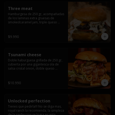
Three meat
Hamburgesa de 250 gr, acompañadas 
de los laminas extra gruesas de 
smokedcaramel jam, triple queso 
cheddar, cebolla caramelizada, queso 
crema y pimentón flambeado.
$9.990
Tsunami cheese
Doble haburguesa grillada de 250 gr, 
cubierta por una gigantesca ola de 
salsa cristal onion, doble queso 
cheddar, lechuga, bacon artesanal 
ahumado preparado lentamente en el 
grill y los mas ricos jalapeños 
$10.990
jalapeños de todo texas.
Unlocked perfection
Tienes que pedirla!!! No se diga mas, 
royal ranch la recomienda, la simpleza 
de la perfeccion se logra en esta 