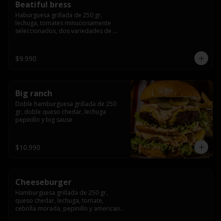
Beatiful bress
Haburguesa grillada de 250 gr, 
lechuga, tomates minuciosamente 
seleccionados, dos variedades de 
queso (cheddar & artesanal farm), 
bacon artesanal ahumado preparado 
lentamente en el grill, para finalizar 
$9.990
todo con una envolvente salsa cristal 
onion
Big ranch
Doble hamburguesa grillada de 250 
gr, doble queso chedar, lechuga 
pepinillo y big sause
$10.990
Cheeseburger
Hamburguesa grillada de 250 gr, 
queso chedar, lechuga, tomate, 
cebolla morada, pepinillo y american 
sauce.