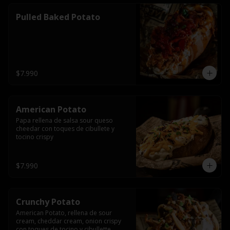
Pulled Baked Potato
$7.990
American Potato
Papa rellena de salsa sour queso 
cheedar con toques de cibullete y 
tocino crispy
$7.990
Crunchy Potato
American Potato, rellena de sour 
cream, cheddar cream, onion crispy 
con toques de tocino y cibullette