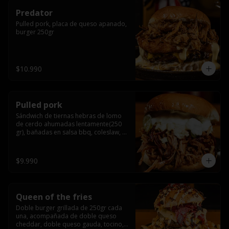
Predator
Pulled pork, placa de queso apanado, 
burger 250gr
$10.990
Pulled pork
Sándwich de tiernas hebras de lomo 
de cerdo ahumadas lentamente(250 
gr), bañadas en salsa bbq, coleslaw, 
queso crema y pepinillos dill
$9.990
Queen of the fries
Doble burger grillada de 250gr cada 
una, acompañada de doble queso 
cheddar, doble queso gauda, tocino, 