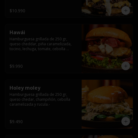
$10.990
Hawái
Hamburguesa grillada de 250 gr, 
queso cheddar, piña caramelizada, 
tocino, lechuga, tomate, cebolla 
morada, pepinillo y hawái sause.
$9.990
Holey moley
Hamburguesa grillada de 250 gr, 
queso chedar, champiñón, cebolla 
caramelizada y rucula.-
$9.490