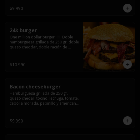
3/4) Mayonesa en la base y doble 
queso cheddar
$9.990
24k burger
One million dollar burger !!!!!  Doble 
hamburguesa grillada de 250 gr, doble 
queso cheddar, doble ración de 
bacon, triple aro de cebolla frito todo 
esto en un bollo de pan dorado con 
gold glitter
$10.990
Bacon cheeseburger
Hamburguesa grillada de 250 gr, 
queso chedar, tocino, lechuga, tomate, 
cebolla morada, pepinillo y american 
sause.
$9.990