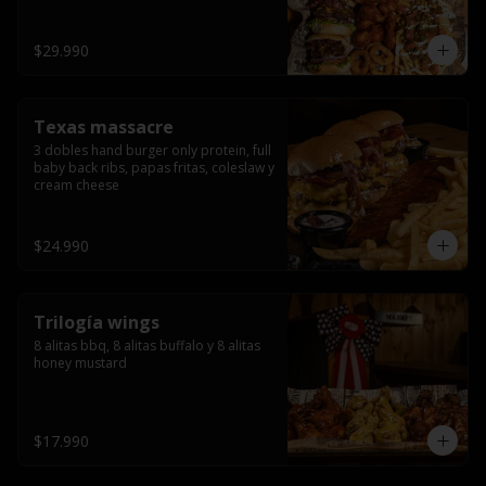
ribs.
$29.990
Texas massacre
3 dobles hand burger only protein, full 
baby back ribs, papas fritas, coleslaw y 
cream cheese
$24.990
Trilogía wings
8 alitas bbq, 8 alitas buffalo y 8 alitas 
honey mustard
$17.990