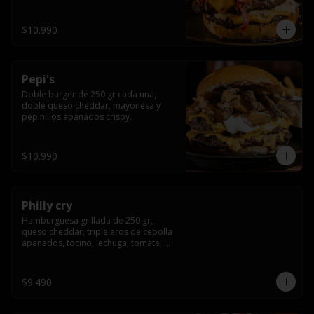
crocante
$10.990
Pepi's
Doble burger de 250 gr cada una, 
doble queso cheddar, mayonesa y 
pepinillos apanados crispy.
$10.990
Philly cry
Hamburguesa grillada de 250 gr, 
queso cheddar, triple aros de cebolla 
apanados, tocino, lechuga, tomate, 
cebolla morada, pepinillo y american 
sause.
$9.490