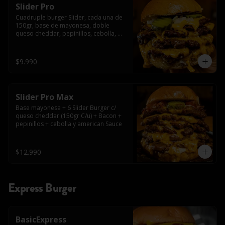
Slider Pro
Cuadruple burger Slider, cada una de 
150gr, base de mayonesa, doble 
queso cheddar, pepinillos, cebolla, 
american sauce y mayonesa.
$9.990
Slider Pro Max
Base mayonesa + 6 Slider Burger c/ 
queso cheddar (150gr C/u) + Bacon + 
pepinillos + cebolla y american Sauce
$12.990
Express Burger
BasicExpress