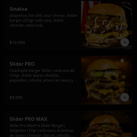
Sinaloa
Jalapeños, hot chili, sour cheese, doble 
burger (250gr cada una), doble 
cheedar, salsa lady
$10.990
Slider PRO
Cuadruple burger Slider, cada una de 
150gr, doble queso cheddar, 
pepinillos, cebolla, american sauce y 
mayonesa.
$9.990
Slider PRO MAX
Slider Pro Max!!! 6 Slider Burger( 
delgadas 150gr cada una ), 6 láminas 
de queso Cheedar, Bacon, cebolla, 