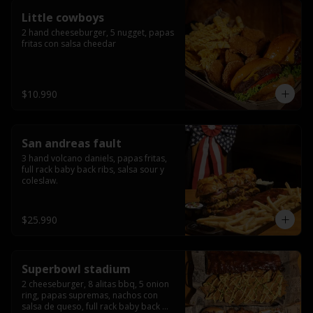
Little cowboys
2 hand cheeseburger, 5 nugget, papas 
fritas con salsa cheedar
$10.990
San andreas fault
3 hand volcano daniels, papas fritas, 
full rack baby back ribs, salsa sour y 
coleslaw.
$25.990
Superbowl stadium
2 cheeseburger, 8 alitas bbq, 5 onion 
ring, papas supremas, nachos con 
salsa de queso, full rack baby back 