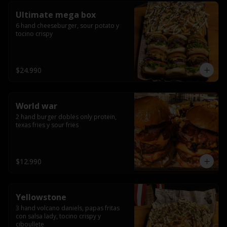
Ultimate mega box
6 hand cheeseburger, sour potato y 
tocino crispy
$24.990
World war
2 hand burger dobles only protein, 
texas fries y sour fries
$12.990
Yellowstone
3 hand volcano daniels, papas fritas 
con salsa lady, tocino crispy y 
ciboullete