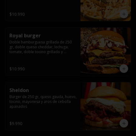
bañado en cheddar liquido y tocino 
crispy, sobre una cama de papas fritas
$10.990
Royal burger
Doble hamburguesa grillada de 250 
gr, doble queso cheddar, lechuga, 
tomate, doble tocino grillado y 
macerado en jack daniels, triple aro de 
cebolla frito, todo esto bañado en 
salsa de queso cheddar.
$10.990
Sheldon
Burger de 250 gr, queso gauda, huevo, 
tocino, mayonesa y aros de cebolla 
apanados
$9.990