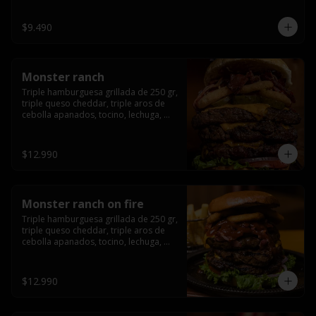
champiñón, cebolla caramelizada en 
wisky jack daniels y salsa de miel.-
$9.490
Monster ranch
Triple hamburguesa grillada de 250 gr, 
triple queso cheddar, triple aros de 
cebolla apanados, tocino, lechuga, 
tomate, cebolla morada, pepinillo y 
american sause.
$12.990
Monster ranch on fire
Triple hamburguesa grillada de 250 gr, 
triple queso cheddar, triple aros de 
cebolla apanados, tocino, lechuga, 
tomate, cebolla morada, pepinillo, 
american sause y los mejores 
jalapeños de texas.
$12.990