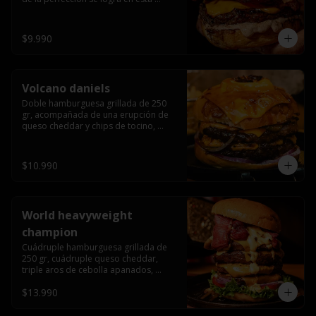
haburguesa hecha en laboratiro, 
burger 250 gr, doble queso cheddar, 
bacon secret sause, y tocino (se 
$9.990
recomienda con coccion 3/4).
Volcano daniels
Doble hamburguesa grillada de 250 
gr, acompañada de una erupción de 
queso cheddar y chips de tocino, 
crocante cebolla frita con finos cortes 
de cebolla morada y pepinillos 
americanos todo esto bañado en la 
$10.990
mejor salsa jack daniels al mas puro 
estilo royal ranch.
World heavyweight
champion
Cuádruple hamburguesa grillada de 
250 gr, cuádruple queso cheddar, 
triple aros de cebolla apanados, 
tocino, lechuga, tomate, cebolla 
$13.990
morada, pepinillo, chedar sause y los 
mejores jalapeños de texas.