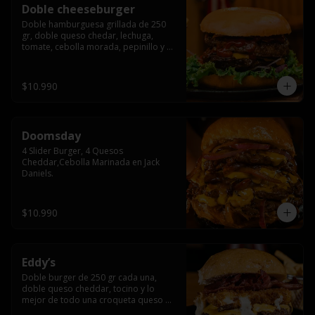
Doble cheeseburger
Doble hamburguesa grillada de 250 
gr, doble queso chedar, lechuga, 
tomate, cebolla morada, pepinillo y 
american sause.
$10.990
Doomsday
4 Slider Burger, 4 Quesos 
Cheddar,Cebolla Marinada en Jack 
Daniels.
$10.990
Eddy’s
Doble burger de 250 gr cada una, 
doble queso cheddar, tocino y lo 
mejor de todo una croqueta queso 
apanado, uff incomparable.