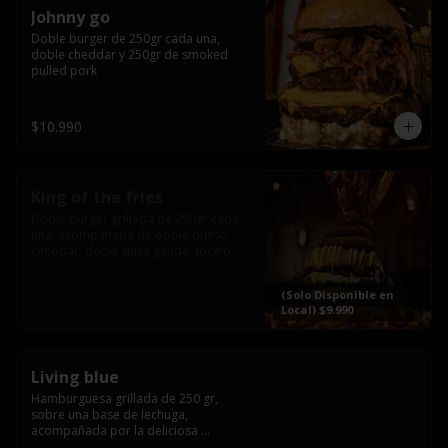
Johnny go
Doble burger de 250gr cada una, 
doble cheddar y 250gr de smoked 
pulled pork
$10.990
King of the fries
Doble burger grillada de 250gr cada 
una, acompañada de doble queso 
cheddar, doble ques gauda, tocino, 
bañado en cheddar liquido y 
culminada con tres laminas de tocinos 
(Solo Disponible en
grillados, sobre una cama de papas 
Local) $9.990
fritas twister sazoned
Living blue
Hamburguesa grillada de 250 gr, 
sobre una base de lechuga, 
acompañada por la deliciosa 
combinación de  queso azul, 