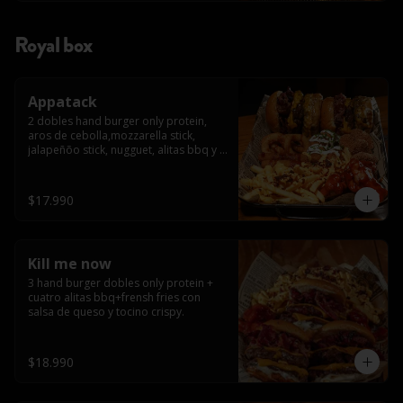
Royal box
Appatack
2 dobles hand burger only protein, 
aros de cebolla,mozzarella stick, 
jalapeñõo stick, nugguet, alitas bbq y 
frensh fries con salsa de queso y 
tocino crispy
$17.990
Kill me now
3 hand burger dobles only protein + 
cuatro alitas bbq+frensh fries con 
salsa de queso y tocino crispy.
$18.990