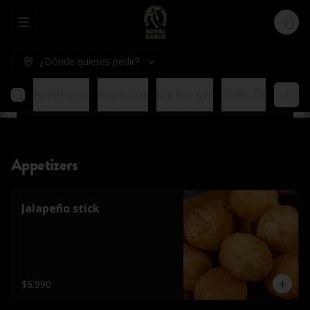
Abrir menu de navegación
Logi
¿Dónde quieres pedir?
Appetizers
Royal box
Big burger
Slider Burger
E
Appetizers
Jalapeño stick
$6.990