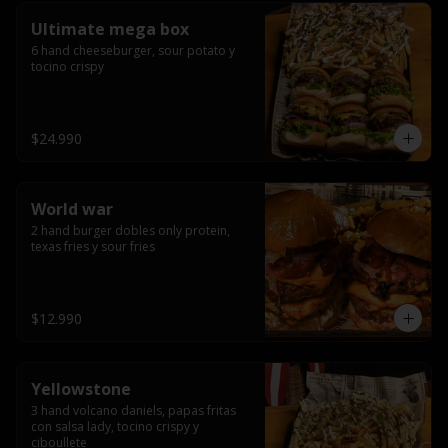
Ultimate mega box
6 hand cheeseburger, sour potato y 
tocino crispy
$24.990
World war
2 hand burger dobles only protein, 
texas fries y sour fries
$12.990
Yellowstone
3 hand volcano daniels, papas fritas 
con salsa lady, tocino crispy y 
ciboullete