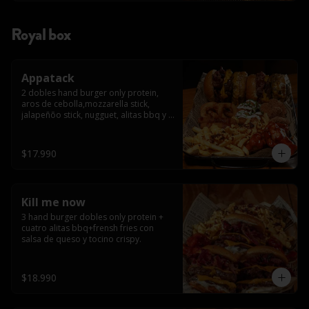
Royal box
Appatack
2 dobles hand burger only protein, 
aros de cebolla,mozzarella stick, 
jalapeñõo stick, nugguet, alitas bbq y 
frensh fries con salsa de queso y 
tocino crispy
$17.990
Kill me now
3 hand burger dobles only protein + 
cuatro alitas bbq+frensh fries con 
salsa de queso y tocino crispy.
$18.990