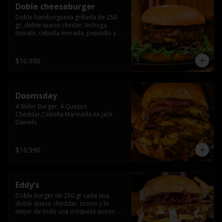
Doble cheeseburger
Doble hamburguesa grillada de 250 
gr, doble queso chedar, lechuga, 
tomate, cebolla morada, pepinillo y 
american sause.
$10.990
Doomsday
4 Slider Burger, 4 Quesos 
Cheddar,Cebolla Marinada en Jack 
Daniels.
$10.990
Eddy’s
Doble burger de 250 gr cada una, 
doble queso cheddar, tocino y lo 
mejor de todo una croqueta queso 
apanado, uff incomparable.