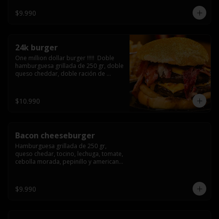
3/4) Mayonesa en la base y doble 
queso cheddar
$9.990
24k burger
One million dollar burger !!!!!  Doble 
hamburguesa grillada de 250 gr, doble 
queso cheddar, doble ración de 
bacon, triple aro de cebolla frito todo 
esto en un bollo de pan dorado con 
gold glitter
$10.990
Bacon cheeseburger
Hamburguesa grillada de 250 gr, 
queso chedar, tocino, lechuga, tomate, 
cebolla morada, pepinillo y american 
sause.
$9.990