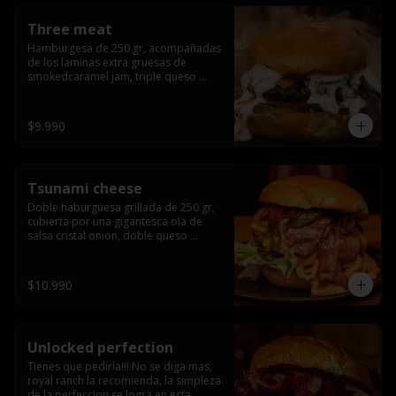
Three meat
Hamburgesa de 250 gr, acompañadas 
de los laminas extra gruesas de 
smokedcaramel jam, triple queso 
cheddar, cebolla caramelizada, queso 
crema y pimentón flambeado.
$9.990
Tsunami cheese
Doble haburguesa grillada de 250 gr, 
cubierta por una gigantesca ola de 
salsa cristal onion, doble queso 
cheddar, lechuga, bacon artesanal 
ahumado preparado lentamente en el 
grill y los mas ricos jalapeños 
$10.990
jalapeños de todo texas.
Unlocked perfection
Tienes que pedirla!!! No se diga mas, 
royal ranch la recomienda, la simpleza 
de la perfeccion se logra en esta 