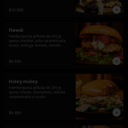
$10.990
Hawái
Hamburguesa grillada de 250 gr, 
queso cheddar, piña caramelizada, 
tocino, lechuga, tomate, cebolla 
morada, pepinillo y hawái sause.
$9.990
Holey moley
Hamburguesa grillada de 250 gr, 
queso chedar, champiñón, cebolla 
caramelizada y rucula.-
$9.490