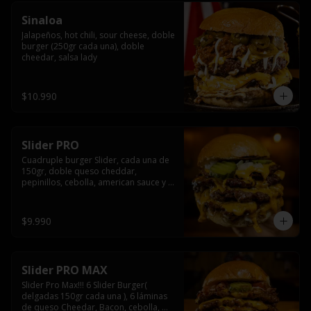
Sinaloa
Jalapeños, hot chili, sour cheese, doble 
burger (250gr cada una), doble 
cheedar, salsa lady
$10.990
Slider PRO
Cuadruple burger Slider, cada una de 
150gr, doble queso cheddar, 
pepinillos, cebolla, american sauce y 
mayonesa.
$9.990
Slider PRO MAX
Slider Pro Max!!! 6 Slider Burger( 
delgadas 150gr cada una ), 6 láminas 
de queso Cheedar, Bacon, cebolla, 