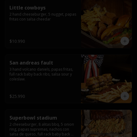
Little cowboys
2 hand cheeseburger, 5 nugget, papas 
fritas con salsa cheedar
$10.990
San andreas fault
3 hand volcano daniels, papas fritas, 
full rack baby back ribs, salsa sour y 
coleslaw.
$25.990
Superbowl stadium
2 cheeseburger, 8 alitas bbq, 5 onion 
ring, papas supremas, nachos con 
salsa de queso, full rack baby back 