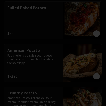
Pulled Baked Potato
$7.990
American Potato
Papa rellena de salsa sour queso 
cheedar con toques de cibullete y 
tocino crispy
$7.990
Crunchy Potato
American Potato, rellena de sour 
cream, cheddar cream, onion crispy 
con toques de tocino y cibullette