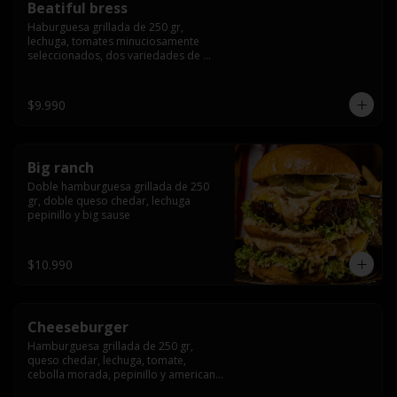
Beatiful bress
Haburguesa grillada de 250 gr, 
lechuga, tomates minuciosamente 
seleccionados, dos variedades de 
queso (cheddar & artesanal farm), 
bacon artesanal ahumado preparado 
lentamente en el grill, para finalizar 
$9.990
todo con una envolvente salsa cristal 
onion
Big ranch
Doble hamburguesa grillada de 250 
gr, doble queso chedar, lechuga 
pepinillo y big sause
$10.990
Cheeseburger
Hamburguesa grillada de 250 gr, 
queso chedar, lechuga, tomate, 
cebolla morada, pepinillo y american 
sauce.