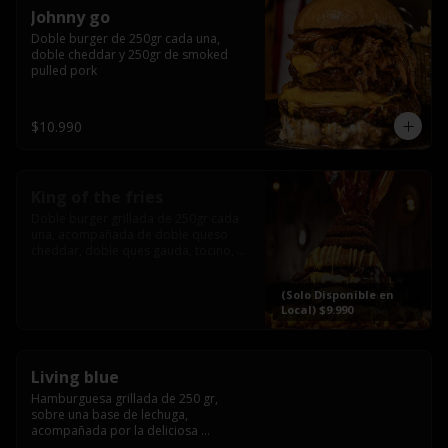
Johnny go
Doble burger de 250gr cada una, 
doble cheddar y 250gr de smoked 
pulled pork
$10.990
King of the fries
Doble burger grillada de 250gr cada 
una, acompañada de doble queso 
cheddar, doble ques gauda, tocino, 
bañado en cheddar liquido y 
culminada con tres laminas de tocinos 
(Solo Disponible en
grillados, sobre una cama de papas 
Local) $9.990
fritas twister sazoned
Living blue
Hamburguesa grillada de 250 gr, 
sobre una base de lechuga, 
acompañada por la deliciosa 
combinación de  queso azul, 