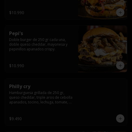
crocante
$10.990
Pepi's
Doble burger de 250 gr cada una, 
doble queso cheddar, mayonesa y 
pepinillos apanados crispy.
$10.990
Philly cry
Hamburguesa grillada de 250 gr, 
queso cheddar, triple aros de cebolla 
apanados, tocino, lechuga, tomate, 
cebolla morada, pepinillo y american 
sause.
$9.490