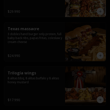
ribs.
$29.990
Texas massacre
3 dobles hand burger only protein, full 
baby back ribs, papas fritas, coleslaw y 
cream cheese
$24.990
Trilogía wings
8 alitas bbq, 8 alitas buffalo y 8 alitas 
honey mustard
$17.990