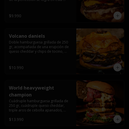
haburguesa hecha en laboratiro, 
burger 250 gr, doble queso cheddar, 
bacon secret sause, y tocino (se 
$9.990
recomienda con coccion 3/4).
Volcano daniels
Doble hamburguesa grillada de 250 
gr, acompañada de una erupción de 
queso cheddar y chips de tocino, 
crocante cebolla frita con finos cortes 
de cebolla morada y pepinillos 
americanos todo esto bañado en la 
$10.990
mejor salsa jack daniels al mas puro 
estilo royal ranch.
World heavyweight
champion
Cuádruple hamburguesa grillada de 
250 gr, cuádruple queso cheddar, 
triple aros de cebolla apanados, 
tocino, lechuga, tomate, cebolla 
$13.990
morada, pepinillo, chedar sause y los 
mejores jalapeños de texas.