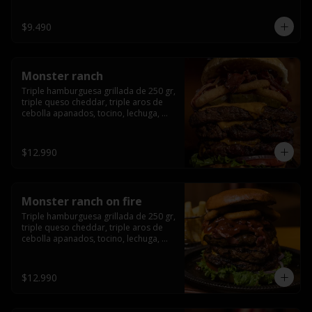
champiñón, cebolla caramelizada en 
wisky jack daniels y salsa de miel.-
$9.490
Monster ranch
Triple hamburguesa grillada de 250 gr, 
triple queso cheddar, triple aros de 
cebolla apanados, tocino, lechuga, 
tomate, cebolla morada, pepinillo y 
american sause.
$12.990
Monster ranch on fire
Triple hamburguesa grillada de 250 gr, 
triple queso cheddar, triple aros de 
cebolla apanados, tocino, lechuga, 
tomate, cebolla morada, pepinillo, 
american sause y los mejores 
jalapeños de texas.
$12.990