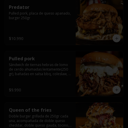
Predator
Pulled pork, placa de queso apanado, 
burger 250gr
$10.990
Pulled pork
Sándwich de tiernas hebras de lomo 
de cerdo ahumadas lentamente(250 
gr), bañadas en salsa bbq, coleslaw, 
queso crema y pepinillos dill
$9.990
Queen of the fries
Doble burger grillada de 250gr cada 
una, acompañada de doble queso 
cheddar, doble queso gauda, tocino, 