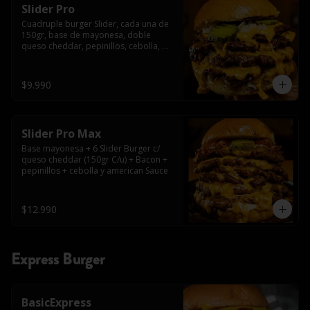
Slider Pro
Cuadruple burger Slider, cada una de 
150gr, base de mayonesa, doble 
queso cheddar, pepinillos, cebolla, 
american sauce y mayonesa.
$9.990
Slider Pro Max
Base mayonesa + 6 Slider Burger c/ 
queso cheddar (150gr C/u) + Bacon + 
pepinillos + cebolla y american Sauce
$12.990
Express Burger
BasicExpress