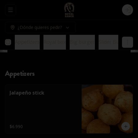
Abrir menu de navegación
Logi
¿Dónde quieres pedir?
Appetizers
Royal box
Big burger
Slider Burger
E
Appetizers
Jalapeño stick
$6.990