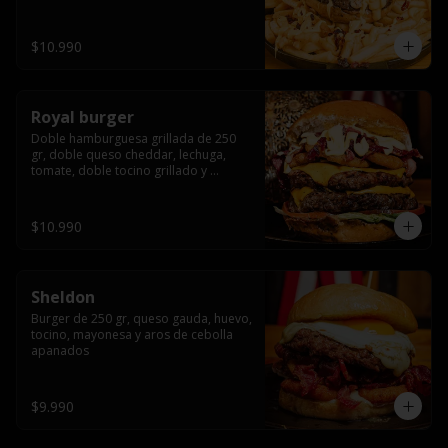
bañado en cheddar liquido y tocino 
crispy, sobre una cama de papas fritas
$10.990
Royal burger
Doble hamburguesa grillada de 250 
gr, doble queso cheddar, lechuga, 
tomate, doble tocino grillado y 
macerado en jack daniels, triple aro de 
cebolla frito, todo esto bañado en 
salsa de queso cheddar.
$10.990
Sheldon
Burger de 250 gr, queso gauda, huevo, 
tocino, mayonesa y aros de cebolla 
apanados
$9.990