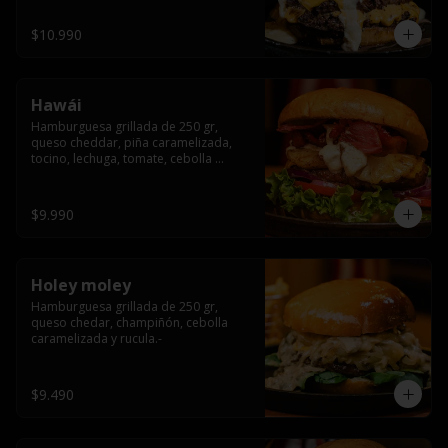
$10.990
Hawái
Hamburguesa grillada de 250 gr, 
queso cheddar, piña caramelizada, 
tocino, lechuga, tomate, cebolla 
morada, pepinillo y hawái sause.
$9.990
Holey moley
Hamburguesa grillada de 250 gr, 
queso chedar, champiñón, cebolla 
caramelizada y rucula.-
$9.490