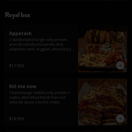
Royal box
Appatack
2 dobles hand burger only protein, 
aros de cebolla,mozzarella stick, 
jalapeñõo stick, nugguet, alitas bbq y 
frensh fries con salsa de queso y 
tocino crispy
$17.990
Kill me now
3 hand burger dobles only protein + 
cuatro alitas bbq+frensh fries con 
salsa de queso y tocino crispy.
$18.990