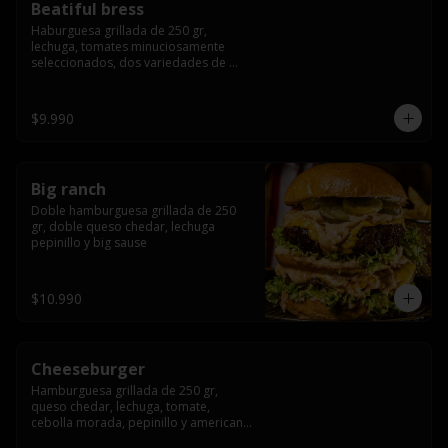
Beatiful bress
Haburguesa grillada de 250 gr, 
lechuga, tomates minuciosamente 
seleccionados, dos variedades de 
queso (cheddar & artesanal farm), 
bacon artesanal ahumado preparado 
lentamente en el grill, para finalizar 
$9.990
todo con una envolvente salsa cristal 
onion
Big ranch
Doble hamburguesa grillada de 250 
gr, doble queso chedar, lechuga 
pepinillo y big sause
$10.990
Cheeseburger
Hamburguesa grillada de 250 gr, 
queso chedar, lechuga, tomate, 
cebolla morada, pepinillo y american 
sauce.