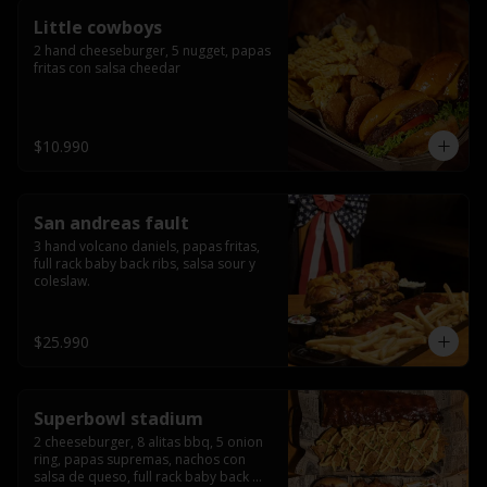
Little cowboys
2 hand cheeseburger, 5 nugget, papas 
fritas con salsa cheedar
$10.990
San andreas fault
3 hand volcano daniels, papas fritas, 
full rack baby back ribs, salsa sour y 
coleslaw.
$25.990
Superbowl stadium
2 cheeseburger, 8 alitas bbq, 5 onion 
ring, papas supremas, nachos con 
salsa de queso, full rack baby back 