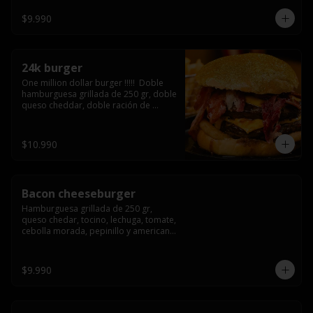
3/4) Mayonesa en la base y doble 
queso cheddar
$9.990
24k burger
One million dollar burger !!!!!  Doble 
hamburguesa grillada de 250 gr, doble 
queso cheddar, doble ración de 
bacon, triple aro de cebolla frito todo 
esto en un bollo de pan dorado con 
gold glitter
$10.990
Bacon cheeseburger
Hamburguesa grillada de 250 gr, 
queso chedar, tocino, lechuga, tomate, 
cebolla morada, pepinillo y american 
sause.
$9.990