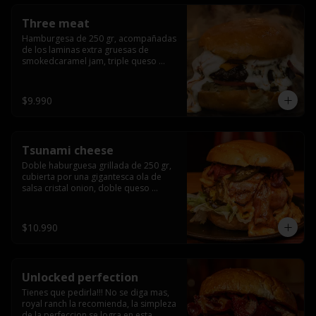
Three meat
Hamburgesa de 250 gr, acompañadas 
de los laminas extra gruesas de 
smokedcaramel jam, triple queso 
cheddar, cebolla caramelizada, queso 
crema y pimentón flambeado.
$9.990
Tsunami cheese
Doble haburguesa grillada de 250 gr, 
cubierta por una gigantesca ola de 
salsa cristal onion, doble queso 
cheddar, lechuga, bacon artesanal 
ahumado preparado lentamente en el 
grill y los mas ricos jalapeños 
$10.990
jalapeños de todo texas.
Unlocked perfection
Tienes que pedirla!!! No se diga mas, 
royal ranch la recomienda, la simpleza 
de la perfeccion se logra en esta 