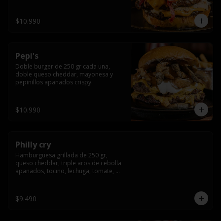
crocante
$10.990
Pepi's
Doble burger de 250 gr cada una, 
doble queso cheddar, mayonesa y 
pepinillos apanados crispy.
$10.990
Philly cry
Hamburguesa grillada de 250 gr, 
queso cheddar, triple aros de cebolla 
apanados, tocino, lechuga, tomate, 
cebolla morada, pepinillo y american 
sause.
$9.490