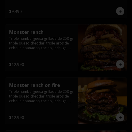
champiñón, cebolla caramelizada en 
wisky jack daniels y salsa de miel.-
$9.490
Monster ranch
Triple hamburguesa grillada de 250 gr, 
triple queso cheddar, triple aros de 
cebolla apanados, tocino, lechuga, 
tomate, cebolla morada, pepinillo y 
american sause.
$12.990
Monster ranch on fire
Triple hamburguesa grillada de 250 gr, 
triple queso cheddar, triple aros de 
cebolla apanados, tocino, lechuga, 
tomate, cebolla morada, pepinillo, 
american sause y los mejores 
jalapeños de texas.
$12.990