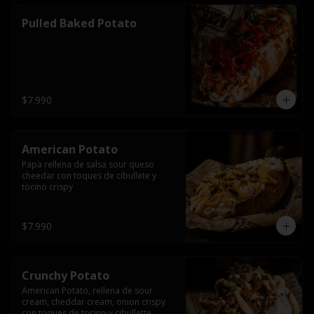
Pulled Baked Potato
$7.990
American Potato
Papa rellena de salsa sour queso 
cheedar con toques de cibullete y 
tocino crispy
$7.990
Crunchy Potato
American Potato, rellena de sour 
cream, cheddar cream, onion crispy 
con toques de tocino y cibullette