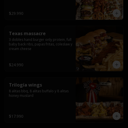
ribs.
$29.990
Texas massacre
3 dobles hand burger only protein, full 
baby back ribs, papas fritas, coleslaw y 
cream cheese
$24.990
Trilogía wings
8 alitas bbq, 8 alitas buffalo y 8 alitas 
honey mustard
$17.990