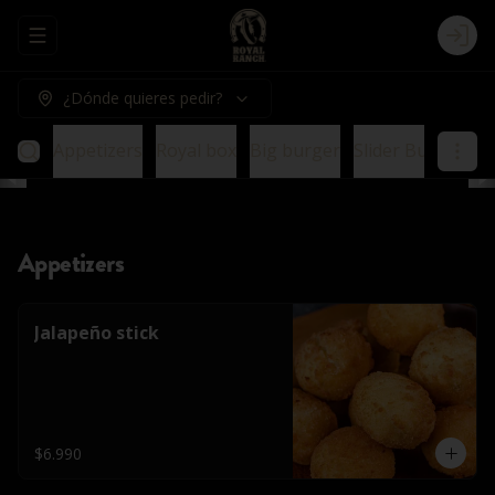
Abrir menu de navegación
Logi
¿Dónde quieres pedir?
Appetizers
Royal box
Big burger
Slider Burger
E
Appetizers
Jalapeño stick
$6.990