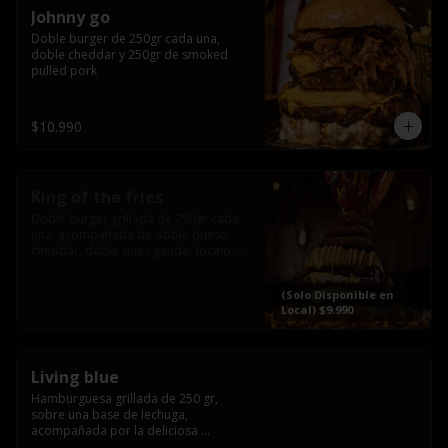
Johnny go
Doble burger de 250gr cada una, 
doble cheddar y 250gr de smoked 
pulled pork
$10.990
King of the fries
Doble burger grillada de 250gr cada 
una, acompañada de doble queso 
cheddar, doble ques gauda, tocino, 
bañado en cheddar liquido y 
culminada con tres laminas de tocinos 
(Solo Disponible en
grillados, sobre una cama de papas 
Local) $9.990
fritas twister sazoned
Living blue
Hamburguesa grillada de 250 gr, 
sobre una base de lechuga, 
acompañada por la deliciosa 
combinación de  queso azul, 