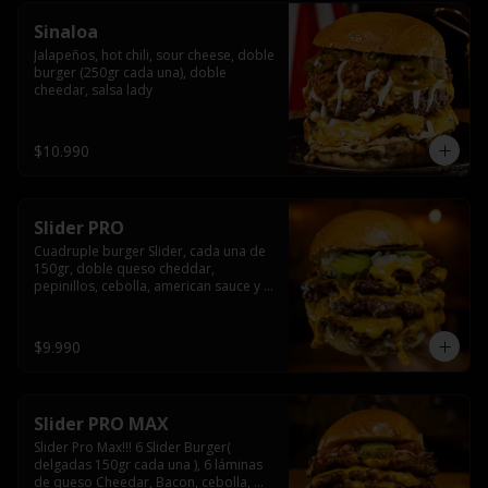
Sinaloa
Jalapeños, hot chili, sour cheese, doble 
burger (250gr cada una), doble 
cheedar, salsa lady
$10.990
Slider PRO
Cuadruple burger Slider, cada una de 
150gr, doble queso cheddar, 
pepinillos, cebolla, american sauce y 
mayonesa.
$9.990
Slider PRO MAX
Slider Pro Max!!! 6 Slider Burger( 
delgadas 150gr cada una ), 6 láminas 
de queso Cheedar, Bacon, cebolla, 