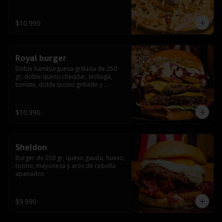
bañado en cheddar liquido y tocino 
crispy, sobre una cama de papas fritas
$10.990
Royal burger
Doble hamburguesa grillada de 250 
gr, doble queso cheddar, lechuga, 
tomate, doble tocino grillado y 
macerado en jack daniels, triple aro de 
cebolla frito, todo esto bañado en 
salsa de queso cheddar.
$10.990
Sheldon
Burger de 250 gr, queso gauda, huevo, 
tocino, mayonesa y aros de cebolla 
apanados
$9.990