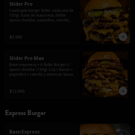
Slider Pro
Cuadruple burger Slider, cada una de 
150gr, base de mayonesa, doble 
queso cheddar, pepinillos, cebolla, 
american sauce y mayonesa.
$9.990
Slider Pro Max
Base mayonesa + 6 Slider Burger c/ 
queso cheddar (150gr C/u) + Bacon + 
pepinillos + cebolla y american Sauce
$12.990
Express Burger
BasicExpress