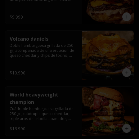
haburguesa hecha en laboratiro, 
burger 250 gr, doble queso cheddar, 
bacon secret sause, y tocino (se 
$9.990
recomienda con coccion 3/4).
Volcano daniels
Doble hamburguesa grillada de 250 
gr, acompañada de una erupción de 
queso cheddar y chips de tocino, 
crocante cebolla frita con finos cortes 
de cebolla morada y pepinillos 
americanos todo esto bañado en la 
$10.990
mejor salsa jack daniels al mas puro 
estilo royal ranch.
World heavyweight
champion
Cuádruple hamburguesa grillada de 
250 gr, cuádruple queso cheddar, 
triple aros de cebolla apanados, 
tocino, lechuga, tomate, cebolla 
$13.990
morada, pepinillo, chedar sause y los 
mejores jalapeños de texas.