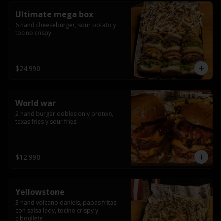
Ultimate mega box
6 hand cheeseburger, sour potato y 
tocino crispy
$24.990
World war
2 hand burger dobles only protein, 
texas fries y sour fries
$12.990
Yellowstone
3 hand volcano daniels, papas fritas 
con salsa lady, tocino crispy y 
ciboullete