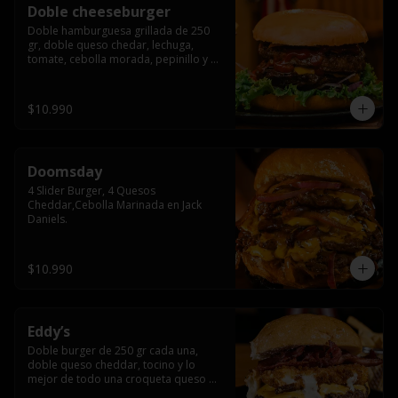
Doble cheeseburger
Doble hamburguesa grillada de 250 
gr, doble queso chedar, lechuga, 
tomate, cebolla morada, pepinillo y 
american sause.
$10.990
Doomsday
4 Slider Burger, 4 Quesos 
Cheddar,Cebolla Marinada en Jack 
Daniels.
$10.990
Eddy’s
Doble burger de 250 gr cada una, 
doble queso cheddar, tocino y lo 
mejor de todo una croqueta queso 
apanado, uff incomparable.