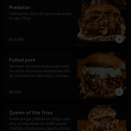
Predator
Pulled pork, placa de queso apanado, 
burger 250gr
$10.990
Pulled pork
Sándwich de tiernas hebras de lomo 
de cerdo ahumadas lentamente(250 
gr), bañadas en salsa bbq, coleslaw, 
queso crema y pepinillos dill
$9.990
Queen of the fries
Doble burger grillada de 250gr cada 
una, acompañada de doble queso 
cheddar, doble queso gauda, tocino, 